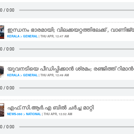
ഇന്ധനം ഭാരമായി; വിലക്കയറ്റത്തിലേക്ക് , വാണിജ്യ
KERALA > GENERAL
| THU APR, 12:47 AM
യുവനടിയെ പീഡിപ്പിക്കാൻ ശ്രമം; രഞ്ജിത്ത് റിമ
KERALA > GENERAL
| THU APR, 12:49 AM
എഫ്.സി.ആർ.എ ബിൽ ചർച്ച മാറ്റി
NEWS-360 > NATIONAL
| THU APR, 12:52 AM