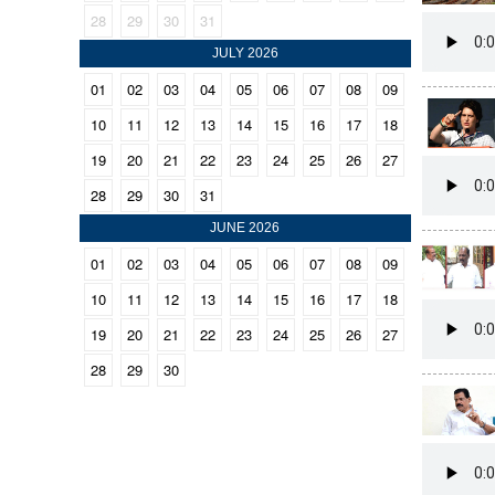
28
29
30
31
CINEMA
JULY 2026
OPINION
01
02
03
04
05
06
07
08
09
10
11
12
13
14
15
16
17
18
PHOTOS
19
20
21
22
23
24
25
26
27
28
29
30
31
LIFESTYLE
JUNE 2026
01
02
03
04
05
06
07
08
09
SPIRITUAL
10
11
12
13
14
15
16
17
18
19
20
21
22
23
24
25
26
27
INFO+
28
29
30
ART
ASTRO