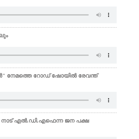
ലും
" നേമത്തെ റോഡ് ഷോയിൽ രേവന്ത്
: നാട് എൽ.ഡി.എഫെന്ന ജന പക്ഷ