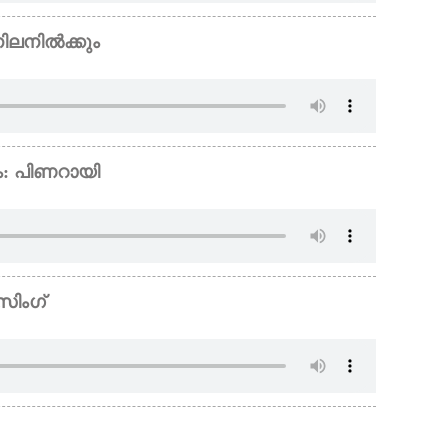
ിലനിൽക്കും
ം: പിണറായി
സിംഗ്