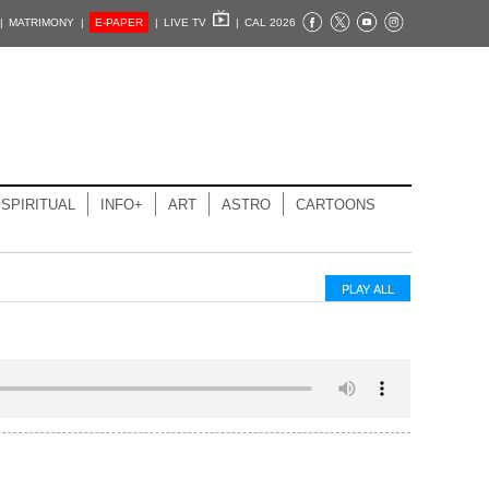
|
MATRIMONY |
E-PAPER
|
LIVE TV
|
CAL 2026
SPIRITUAL
INFO+
ART
ASTRO
CARTOONS
PLAY ALL