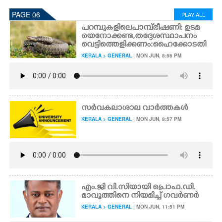
PAGE 06
PLAY ALL
പറമ്പുകളിലെ പാമ്പ് ഭീഷണി: ഉടമ
യെ നോക്കണ്ട, തദ്ദേശസ്ഥാപനം
വെട്ടിത്തെളിക്കണം: ഹൈക്കോടതി
KERALA > GENERAL
| MON JUN, 8:56 PM
സർവകലാശാല വാർത്തകൾ
KERALA > GENERAL
| MON JUN, 8:57 PM
എം.ജി വി.സിയായി പ്രൊഫ.ഡി.
മാവൂത്തിനെ നിയമിച്ച് ഗവർണർ
KERALA > GENERAL
| MON JUN, 11:51 PM