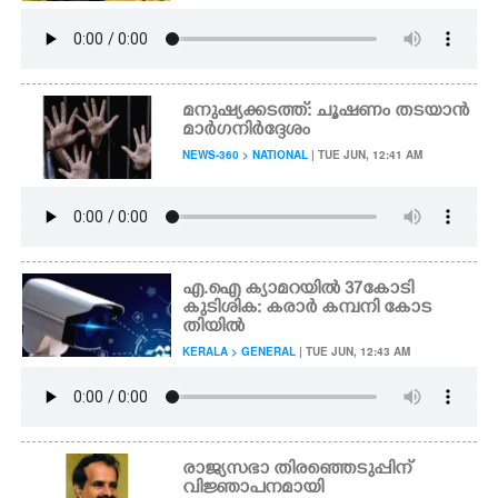
മനുഷ്യക്കടത്ത്: ചൂഷണം തടയാൻ
മാർഗനിർദ്ദേശം
NEWS-360 > NATIONAL
| TUE JUN, 12:41 AM
എ.ഐ ക്യാമറയിൽ 37കോടി
കുടിശിക: കരാർ കമ്പനി കോട
തിയിൽ
KERALA > GENERAL
| TUE JUN, 12:43 AM
രാജ്യസഭാ തിരഞ്ഞെടുപ്പിന്
വിജ്ഞാപനമായി