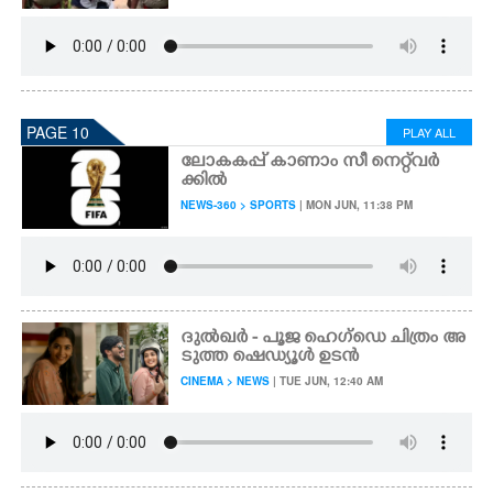
PAGE 10
PLAY ALL
ലോകകപ്പ് കാണാം സീ നെറ്റ്‌വർ
ക്കിൽ
NEWS-360 > SPORTS
| MON JUN, 11:38 PM
ദുൽഖർ - പൂജ ഹെഗ്ഡെ ചിത്രം അ
ടുത്ത ഷെഡ്യൂൾ ഉടൻ
CINEMA > NEWS
| TUE JUN, 12:40 AM