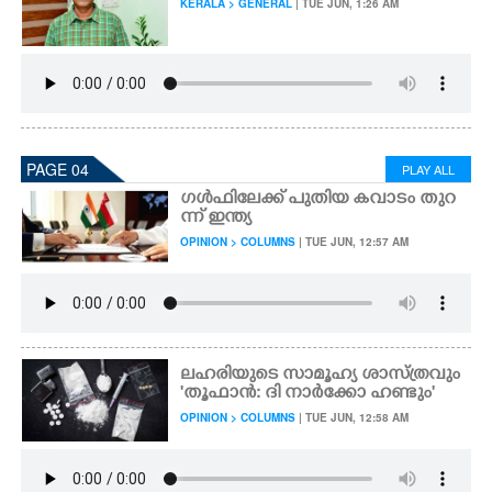
KERALA > GENERAL
| TUE JUN, 1:26 AM
PAGE 04
PLAY ALL
ഗൾഫിലേക്ക് പുതിയ കവാടം തുറ
ന്ന് ഇന്ത്യ
OPINION > COLUMNS
| TUE JUN, 12:57 AM
ലഹരിയുടെ സാമൂഹ്യ ശാസ്ത്രവും
'തൂഫാൻ: ദി നാർക്കോ ഹണ്ടും'
OPINION > COLUMNS
| TUE JUN, 12:58 AM