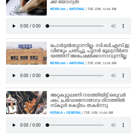
ക്ക് യോഗ്യത
NEWS-360 > NATIONAL
| TUE JUN, 12:00 AM
CARTOONS
LITERATURE
പോർട്ടൽ തുറന്നില്ല- സി.ബി.എസ്.ഇ
ZOOM
വീണ്ടും ചതിച്ചു, പുനർ മൂല്യനിർണ
യത്തിന് അപേക്ഷിക്കാനാവുന്നില്ല
NEWS-360 > NATIONAL
| TUE JUN, 12:00 AM
CONTACT US
അറ്റകുറ്റപ്പണി നടത്തിയിട്ട് ഒരുവർ
ഷം, പ്രവേശനോത്സവ ദിനത്തിൽ
സ്കൂൾ കെട്ടിടം തകർന്നു
KERALA > GENERAL
| TUE JUN, 12:00 AM