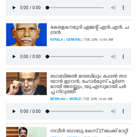
കേരളകൗമുദി ഏജന്റ് എൻ.എൻ. ച
ന്ദ്രൻ
KERALA > GENERAL
| TUE JUN, 12:00 AM
ബാബ്അൽ മന്ദബിലും കപ്പൽ തട
യാൻ ഇറാൻ, ഹോർമുസ് പൂർണ
മായി അടയ്ക്കും, യു.എസുമായി ചർ
ച്ച നിറുത്തി
NEWS-360 > WORLD
| TUE JUN, 12:00 AM
നവീൻ ബാബു കേസ് 27ലേക്ക് മാറ്റി