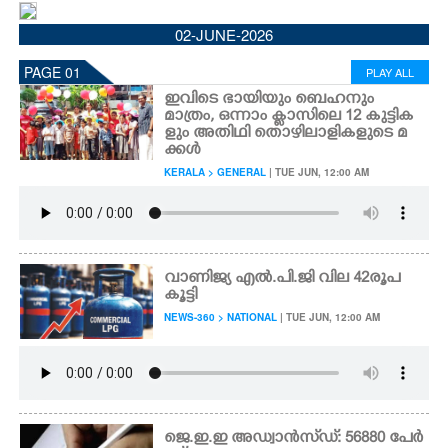
CINEMA
02-JUNE-2026
PAGE 01
PLAY ALL
OPINION
ഇവിടെ ഭായിയും ബെഹനും
മാത്രം, ഒന്നാം ക്ലാസിലെ 12 കുട്ടിക
ളും അതിഥി തൊഴിലാളികളുടെ മ
PHOTOS
ക്കൾ
KERALA > GENERAL
| TUE JUN, 12:00 AM
LIFESTYLE
SPIRITUAL
വാണിജ്യ എൽ.പി.ജി വില 42രൂപ
കൂട്ടി
INFO+
NEWS-360 > NATIONAL
| TUE JUN, 12:00 AM
ART
ASTRO
ജെ.ഇ.ഇ അഡ്വാൻസ്‌ഡ്: 56880 പേർ