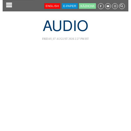
SECTIONS
ENGLISH
E-PAPER
KĀZHCHA
HOME
AUDIO
LATEST
AUDIO
FRIDAY, 07 AUGUST 2026 2.27 PM IST
NOTIFIED NEWS
POLL
KERALA
LOCAL
NEWS 360
CASE DIARY