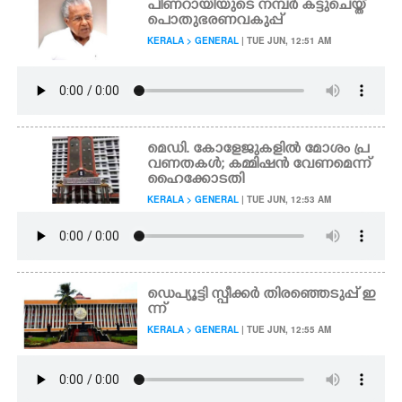
പിണറായിയുടെ നമ്പർ കട്ടുചെയ്ത്
പൊതുഭരണവകുപ്പ്
KERALA > GENERAL
| TUE JUN, 12:51 AM
മെഡി. കോളേജുകളിൽ മോശം പ്ര
വണതകൾ; കമ്മിഷൻ വേണമെന്ന്
ഹൈക്കോടതി
KERALA > GENERAL
| TUE JUN, 12:53 AM
ഡെപ്യൂട്ടി സ്പീക്കർ തിരഞ്ഞെടുപ്പ് ഇ
ന്ന്
KERALA > GENERAL
| TUE JUN, 12:55 AM