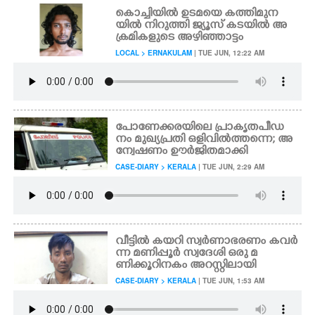
കൊച്ചിയിൽ ഉടമയെ കത്തിമുന
യിൽ നിറുത്തി ജ്യൂസ് കടയിൽ അ
ക്രമികളുടെ അഴിഞ്ഞാട്ടം
LOCAL > ERNAKULAM
| TUE JUN, 12:22 AM
പോണേക്കരയിലെ പ്രാകൃതപീ‌ഡ
നം മുഖ്യപ്രതി ഒളിവിൽത്തന്നെ; അ
ന്വേഷണം ഊ‌ർജിതമാക്കി
CASE-DIARY > KERALA
| TUE JUN, 2:29 AM
വീട്ടിൽ കയറി സ്വർണാഭരണം കവർ
ന്ന മണിപ്പൂർ സ്വദേശി ഒരു മ
ണിക്കൂറിനകം അറസ്റ്റിലായി
CASE-DIARY > KERALA
| TUE JUN, 1:53 AM