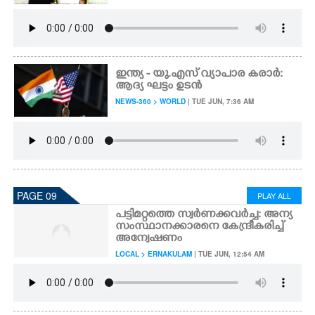
ഇന്ത്യ - യു.എസ് വ്യാപാര കരാർ:
ആദ്യ ഘട്ടം ഉടൻ
NEWS-360 > WORLD
| TUE JUN, 7:36 AM
PAGE 09
PLAY ALL
പട്ടിമറ്റത്തെ സ്വർണക്കവർച്ച: അന്യ
സംസ്ഥാനക്കാരനെ കേന്ദ്രീകരിച്ച്
അന്വേഷണം
LOCAL > ERNAKULAM
| TUE JUN, 12:54 AM