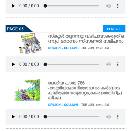
PAGE 05
PLAY ALL
സ്‌കൂൾ തുറന്നു; വഴിപാടാകരുത് ഒ
ന്നും! മാറണം സീസണൽ സമീപനം
OPINION > COLUMNS
| TUE JUN, 12:48 AM
ദേശീയ പാത 766
- രാത്രി യാത്ര നിരോധനം കർണാട
കയിലെ നേതൃമാറ്റം, കേരളത്തിന് പ്ര
തീക്ഷ
OPINION > COLUMNS
| TUE JUN, 12:49 AM