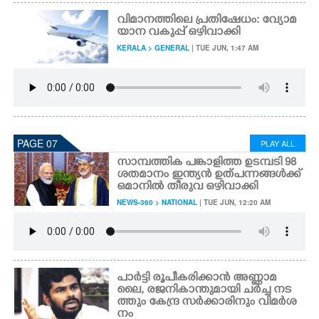
വിമാനത്തിലെ പ്രതിഷേധം: വ്യോമ
യാന വകുപ്പ് ഒഴിവാക്കി
KERALA > GENERAL
| TUE JUN, 1:47 AM
PAGE 07
PLAY ALL
സാമ്പത്തിക പങ്കാളിത്ത ഉടമ്പടി 98
ശതമാനം ഇന്ത്യൻ ഉത്പന്നങ്ങൾക്ക്
ഒമാനിൽ തീരുവ ഒഴിവാക്കി
NEWS-360 > NATIONAL
| TUE JUN, 12:20 AM
പാർട്ടി രൂപീകരിക്കാൻ അണ്ണാമ
ലൈ, രജനികാന്തുമായി ചർച്ച നട
ത്തും കേന്ദ്ര സർക്കാരിനും വിമർശ
നം