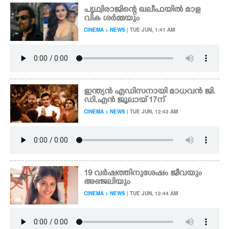
പൃഥ്വിരാജിന്റെ ഖലീഫയിൽ മാള
വിക ശർമ്മയും
CINEMA > NEWS
| TUE JUN, 1:41 AM
ഇന്ത്യൻ എഡിസനായി മാധവൻ ജി.
ഡി.എൻ ജൂലായ് 17ന്
CINEMA > NEWS
| TUE JUN, 12:43 AM
19 വർഷത്തിനുശേഷം ജീവയും
അ‌ഞ്ജലിയും
CINEMA > NEWS
| TUE JUN, 12:44 AM