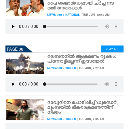
ഹൈക്കമാൻഡുമായി ചർച്ച നട
ത്തി നേതാക്കൾ
NEWS-360 > NATIONAL
| TUE JUN, 12:50 AM
PAGE 08
PLAY ALL
ലെബനനിൽ ആക്രമണം രൂക്ഷം:
പിന്നോട്ടില്ലെന്ന് ഇസ്രയേൽ
NEWS-360 > WORLD
| TUE JUN, 7:27 AM
ദാവൂദിനെ ചൊടിപ്പിച്ച് 'ധുരന്ധർ';
മുംബയിൽ ഭീകരാക്രമണത്തിന്
നീക്കം
NEWS-360 > WORLD
| TUE JUN, 7:35 AM