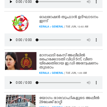
ഓപ്പറേഷൻ തൂഫാൻ ഉദ്ഘാടനം
ഇന്ന്
KERALA > GENERAL
| TUE JUN, 12:02 AM
മാസപ്പടി കേസ് അപ്പീലിൽ
ഹൈക്കോടതി വിധി 5ന്, വീണ
യ്ക്കെതിരായ ഇ.ഡി അന്വേഷണം
തുടരാം
KERALA > GENERAL
| TUE JUN, 1:03 AM
യോഗം ഭാരവാഹികളുടെ അപ്പീൽ
29ലേക്ക് മാറ്റി