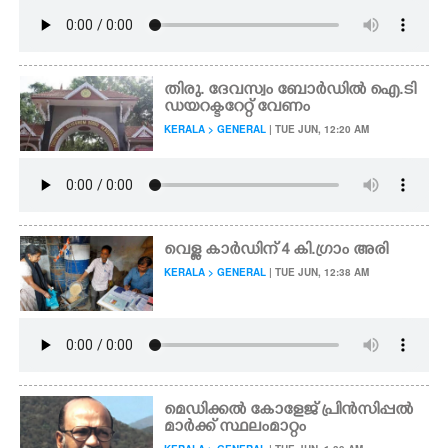
തിരു. ദേവസ്വം ബോർഡിൽ ഐ.ടി
ഡയറക്ടറേറ്റ് വേണം
KERALA > GENERAL
| TUE JUN, 12:20 AM
വെള്ള കാർഡിന് 4 കി.ഗ്രാം അരി
KERALA > GENERAL
| TUE JUN, 12:38 AM
മെഡിക്കൽ കോളേജ് പ്രിൻസിപ്പൽ
മാർക്ക് സ്ഥലംമാറ്റം