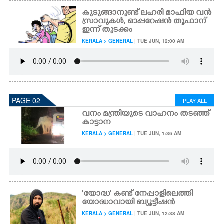
കുടുങ്ങാനുണ്ട് ലഹരി മാഫിയ വൻ
സ്രാവുകൾ, ഓപ്പറേഷൻ തൂഫാന്
ഇന്ന് തുടക്കം
KERALA > GENERAL
| TUE JUN, 12:00 AM
PAGE 02
PLAY ALL
വനം മന്ത്രിയുടെ വാഹനം തടഞ്ഞ്
കാട്ടാന
KERALA > GENERAL
| TUE JUN, 1:36 AM
'യോദ്ധ' കണ്ട് നേപ്പാളിലെത്തി
യോദ്ധാവായി ബ്യൂട്ടീഷൻ
KERALA > GENERAL
| TUE JUN, 12:38 AM