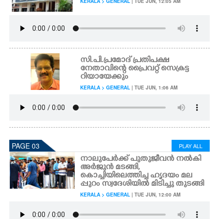
KERALA > GENERAL
| TUE JUN, 12:05 AM
സി.പി.പ്രമോദ് പ്രതിപക്ഷ
നേതാവിന്റെ പ്രൈവറ്റ് സെക്രട്ട
റിയായേക്കും
KERALA > GENERAL
| TUE JUN, 1:06 AM
PAGE 03
PLAY ALL
നാലുപേർക്ക് പുതുജീവൻ നൽകി
അർജുൻ മടങ്ങി,
കൊച്ചിയിലെത്തിച്ച ഹൃദയം മല
പ്പുറം സ്വദേശിയിൽ മിടിച്ചു തുടങ്ങി
KERALA > GENERAL
| TUE JUN, 12:00 AM