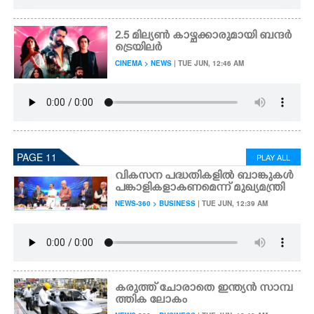
2.5​ മി​ല്യ​ൺ​ ​കാ​ഴ്ച​ക്കാ​രു​മാ​യി​ ബ​ന്ദ​ർ​ ​
ട്രെ​യി​ലർ
CINEMA > NEWS
| TUE JUN, 12:46 AM
PAGE 11
PLAY ALL
വികസന പദ്ധതികളിൽ ബാങ്കുകൾ
പങ്കാളികളാകണമെന്ന് മുഖ്യമന്ത്രി
NEWS-360 > BUSINESS
| TUE JUN, 12:39 AM
കരുത്ത് ചോരാതെ ഇന്ത്യൻ സാമ്പ
ത്തിക ലോകം