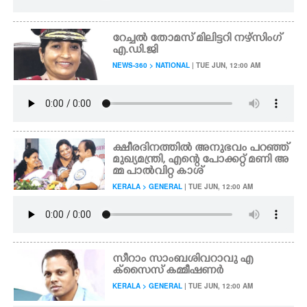
റേച്ചൽ തോമസ് മിലിട്ടറി നഴ്സിംഗ്
എ.ഡി.ജി
NEWS-360 > NATIONAL
| TUE JUN, 12:00 AM
ക്ഷീരദിനത്തിൽ അനുഭവം പറഞ്ഞ്
മുഖ്യമന്ത്രി, എന്റെ പോക്കറ്റ് മണി അ
മ്മ പാൽവിറ്റ കാശ്
KERALA > GENERAL
| TUE JUN, 12:00 AM
സീറാം സാംബശിവറാവു എ
ക്സൈസ് കമ്മീഷണർ
KERALA > GENERAL
| TUE JUN, 12:00 AM