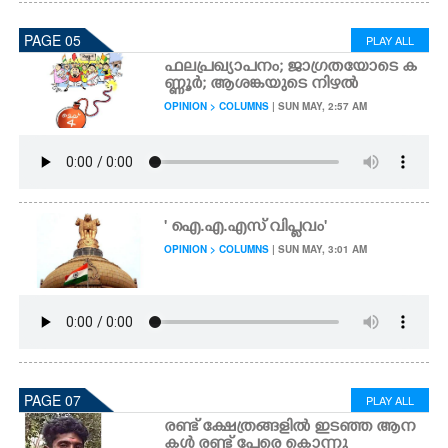
PAGE 05
PLAY ALL
ഫലപ്രഖ്യാപനം; ജാഗ്രതയോടെ ക
ണ്ണൂർ; ആശങ്കയുടെ നിഴൽ
OPINION > COLUMNS
| SUN MAY, 2:57 AM
' ഐ.എ.എസ് വിപ്ലവം'
OPINION > COLUMNS
| SUN MAY, 3:01 AM
PAGE 07
PLAY ALL
രണ്ട് ക്ഷേത്രങ്ങളിൽ ഇടഞ്ഞ ആന
കൾ രണ്ട് പേരെ കൊന്നു