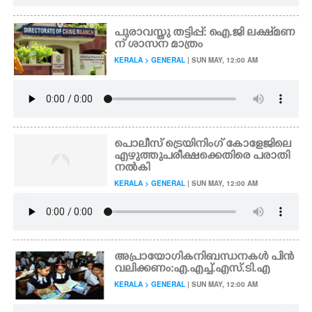
പുരാവസ്തു തട്ടിപ്പ്: ഐ.ജി ലക്ഷ്‌മണ
ന് ശാസന മാത്രം
KERALA > GENERAL
| SUN MAY, 12:00 AM
പൊലീസ് ട്രെയിനിംഗ് കോളേജിലെ
എഴുത്തുപരീക്ഷക്കെതിരെ പരാതി
നൽകി
KERALA > GENERAL
| SUN MAY, 12:00 AM
അപ്രായോഗിക നിബന്ധനകൾ പിൻ
വലിക്കണം:എ.എച്ച്.എസ്.ടി.എ
KERALA > GENERAL
| SUN MAY, 12:00 AM