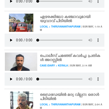
ഏഴരക്കിലോ കഞ്ചാവുമായി
യുവാവ് പിടിയിൽ
LOCAL > THIRUVANANTHAPURAM
| SUN MAY, 1:19 A
M
പൊലീസ് ചമഞ്ഞ് കവർച്ച: പ്രതിക
ൾ അറസ്റ്റിൽ
CASE-DIARY > KERALA
| SUN MAY, 2:14 AM
ഡ്രൈ ഡേയിൽ മദ്യ വില്പന: ഒരാൾ
പിടിയിൽ
LOCAL > THIRUVANANTHAPURAM
| SUN MAY, 2:04 A
M