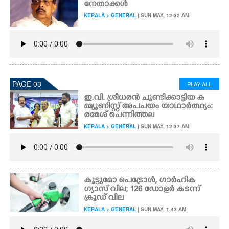
നേതാക്കൾ
KERALA > GENERAL
| SUN MAY, 12:32 AM
PAGE 03
PLAY ALL
ഇ.വി. ശ്രീധരൻ ചൂണ്ടിക്കാട്ടിയ ക
മ്മ്യൂണിസ്റ്റ് അപചയം യാഥാർത്ഥ്യം:
രമേശ് ചെന്നിത്തല
KERALA > GENERAL
| SUN MAY, 12:37 AM
കൂട്ടുമോ പെട്രോൾ,​ ഗാർഹിക
ഗ്യാസ് വില; 126 ഡോളർ കടന്ന്
ക്രൂഡ് വില
KERALA > GENERAL
| SUN MAY, 1:43 AM