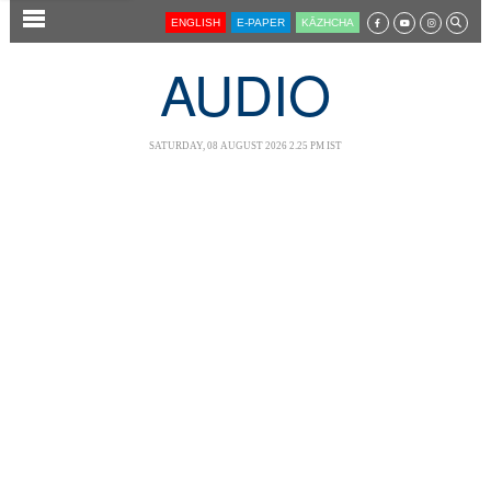
SECTIONS
ENGLISH
E-PAPER
KĀZHCHA
HOME
AUDIO
LATEST
AUDIO
SATURDAY, 08 AUGUST 2026 2.25 PM IST
NOTIFIED NEWS
POLL
KERALA
LOCAL
NEWS 360
CASE DIARY