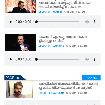
വൈദികനെ യു.എസിൽ ബിഷ
പ്പായി നിയമിച്ച് മാർപാപ്പ
NEWS-360 > WORLD
| SUN MAY, 7:26 AM
ഓപ്പൺ എ.ഐ തന്നെ കബ
ളിപ്പിച്ചു: മസ്‌ക്
NEWS-360 > AMERICA
| SUN MAY, 7:26 AM
PAGE 10
PLAY ALL
ട്രെയിനിൽ അംഗപരിമിതനെ കവർ
ച്ച നടത്തിയ യുവാവ് അറസ്റ്റിൽ
LOCAL > ERNAKULAM
| SUN MAY, 1:46 AM