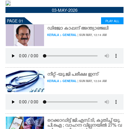
CINEMA
03-MAY-2026
PAGE 01
PLAY ALL
OPINION
ഡിജോ കാപ്പന് അന്ത്യാഞ്ജലി
KERALA > GENERAL
| SUN MAY, 12:14 AM
PHOTOS
LIFESTYLE
SPIRITUAL
നീറ്റ് -യു.ജി പരീക്ഷ ഇന്ന്
KERALA > GENERAL
| SUN MAY, 12:34 AM
INFO+
ART
റെക്കാഡിട്ട് ജി.എസ്.ടി, കുതിച്ച് യു.
ASTRO
പി.ഐ ; വാഹന വില്പനയിൽ 27% വ