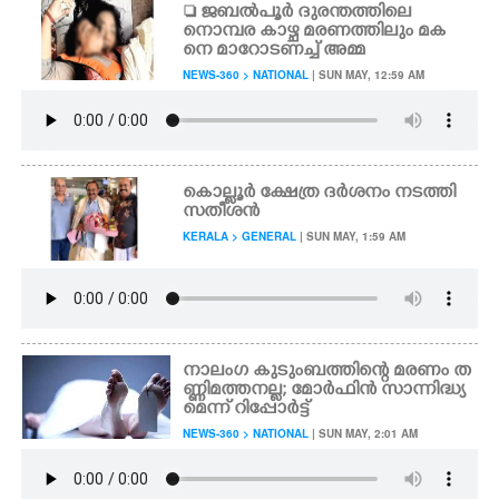
 ജബൽപൂർ ദുരന്തത്തിലെ
നൊമ്പര കാഴ്ച മരണത്തിലും മക
നെ മാറോടണച്ച് അമ്മ
NEWS-360 > NATIONAL
| SUN MAY, 12:59 AM
കൊല്ലൂർ ക്ഷേത്ര ദർശനം നടത്തി
സതീശൻ
KERALA > GENERAL
| SUN MAY, 1:59 AM
നാലംഗ കുടുംബത്തിന്റെ മരണം ത
ണ്ണിമത്തനല്ല; മോർഫിൻ സാന്നിദ്ധ്യ
മെന്ന് റിപ്പോർട്ട്
NEWS-360 > NATIONAL
| SUN MAY, 2:01 AM