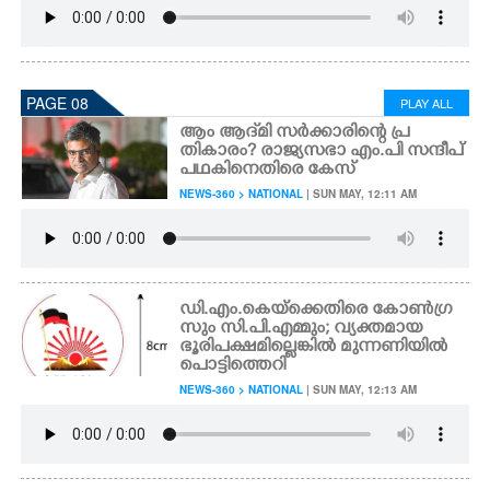
PAGE 08
PLAY ALL
ആം ആദ്‌മി സർക്കാരിന്റെ പ്ര
തികാരം? രാജ്യസഭാ എം.പി സന്ദീപ്
പഥകിനെതിരെ കേസ്
NEWS-360 > NATIONAL
| SUN MAY, 12:11 AM
ഡി.എം.കെയ്ക്കെതിരെ കോൺഗ്ര
സും സി.പി.എമ്മും; വ്യക്തമായ
ഭൂരിപക്ഷമില്ലെങ്കിൽ മുന്നണിയിൽ
പൊട്ടിത്തെറി
NEWS-360 > NATIONAL
| SUN MAY, 12:13 AM