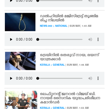
ഡൽഹിയിൽ മജിസ്ട്രേട്ട് തൂങ്ങിമ
രിച്ച നിലയിൽ
NEWS-360 > NATIONAL
| SUN MAY, 1:45 AM
ട്രെയിനിൽ തെരുവ് നായ, ഭയന്ന്
യാത്രക്കാർ
KERALA > GENERAL
| SUN MAY, 1:46 AM
ലെഫ്റ്റനന്റ് ജനറൽ വിജയ് ബി.
നായർ സൈനിക യുദ്ധപരിശീലന
കമാൻഡർ
KERALA > GENERAL
| SUN MAY, 1:53 AM