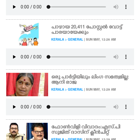
പാഴായ 20,411 പോസ്റ്റൽ വോട്ട്
പാരയായേക്കും
KERALA > GENERAL
| SUN MAY, 12:26 AM
ഒരു പാർട്ടിയിലും ലിംഗ സമത്വമില്ല:
ആനി രാജ
KERALA > GENERAL
| SUN MAY, 12:29 AM
ഫോൺവിളി വിവാദം:എസ്.പി
സുജിത് ദാസിന് ക്ലീൻചിറ്റ്
KERALA > GENERAL
| SUN MAY, 12:29 AM