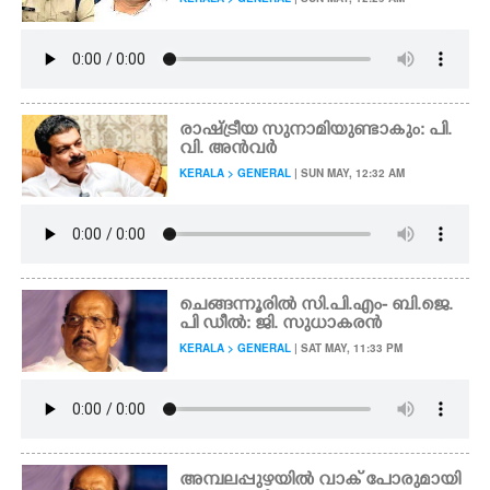
രാഷ്ട്രീയ സുനാമിയുണ്ടാകും: പി.
വി. അൻവർ
KERALA > GENERAL
| SUN MAY, 12:32 AM
ചെങ്ങന്നൂരിൽ സി.പി.എം- ബി.ജെ.
പി ഡീൽ: ജി. സുധാകരൻ
KERALA > GENERAL
| SAT MAY, 11:33 PM
അമ്പലപ്പുഴയിൽ വാക് പോരുമായി