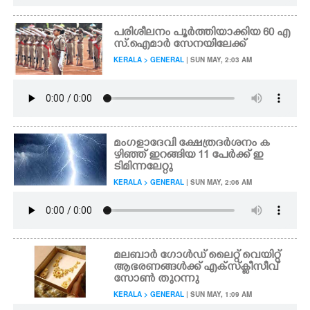
പരിശീലനം പൂർത്തിയാക്കിയ 60 എ
സ്.ഐമാർ സേനയിലേക്ക്
KERALA > GENERAL
| SUN MAY, 2:03 AM
മംഗളാദേവി ക്ഷേത്രദർശനം ക
ഴിഞ്ഞ് ഇറങ്ങിയ 11 പേർക്ക് ഇ
ടിമിന്നലേറ്റു
KERALA > GENERAL
| SUN MAY, 2:06 AM
മലബാർ ഗോൾഡ് ലെെറ്റ് വെയിറ്റ്
ആഭരണങ്ങൾക്ക് എക്സ്ക്ളീസീവ്
സോൺ തുറന്നു
KERALA > GENERAL
| SUN MAY, 1:09 AM