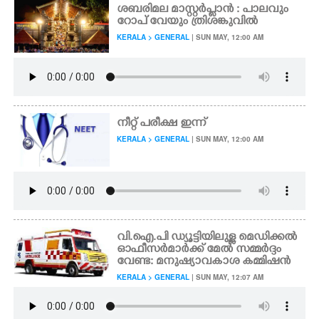
ശബരിമല മാസ്റ്റർപ്ലാൻ : പാലവും
റോപ് വേയും ത്രിശങ്കുവിൽ
KERALA > GENERAL
| SUN MAY, 12:00 AM
നീറ്റ് പരീക്ഷ ഇന്ന്
KERALA > GENERAL
| SUN MAY, 12:00 AM
വി.ഐ.പി ഡ്യൂട്ടിയിലുള്ള മെഡിക്കൽ
ഓഫീസർമാർക്ക് മേൽ സമ്മർദ്ദം
വേണ്ട: മനുഷ്യാവകാശ കമ്മിഷൻ
KERALA > GENERAL
| SUN MAY, 12:07 AM