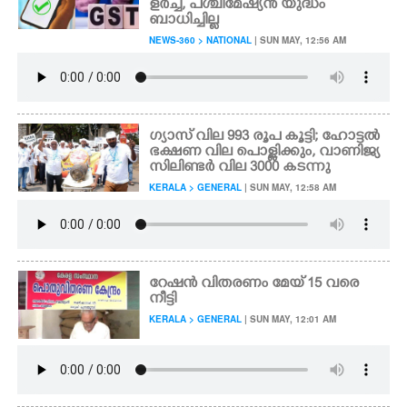
ളർച്ച, പശ്ചിമേഷ്യൻ യുദ്ധം
ബാധിച്ചില്ല
CARTOONS
NEWS-360 > NATIONAL
| SUN MAY, 12:56 AM
LITERATURE
ഗ്യാസ് വില 993 രൂപ കൂട്ടി; ഹോട്ടൽ
ZOOM
ഭക്ഷണ വില പൊള്ളിക്കും, വാണിജ്യ
സിലിണ്ടർ വില 3000 കടന്നു
KERALA > GENERAL
| SUN MAY, 12:58 AM
CONTACT US
റേഷൻ വിതരണം മേയ് 15 വരെ
നീട്ടി
KERALA > GENERAL
| SUN MAY, 12:01 AM