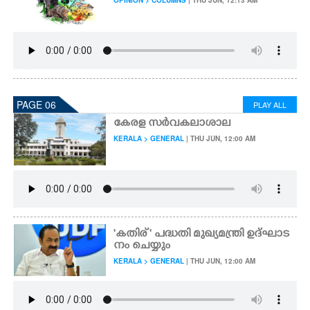
OPINION > COLUMNS
| THU JUN, 12:13 AM
PAGE 06
PLAY ALL
കേരള സർവകലാശാല
KERALA > GENERAL
| THU JUN, 12:00 AM
'കതിര് ' പദ്ധതി മുഖ്യമന്ത്രി ഉദ്ഘാട
നം ചെയ്യും
KERALA > GENERAL
| THU JUN, 12:00 AM