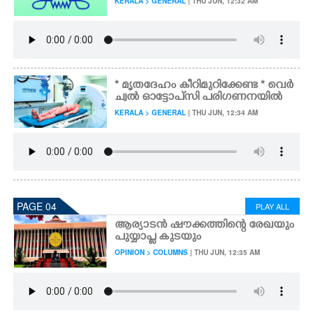
KERALA > GENERAL
| THU JUN, 12:32 AM
* മൃതദേഹം കീറിമുറിക്കേണ്ട * വെർ
ച്വൽ ഓട്ടോപ്‌സി പരിഗണനയിൽ
KERALA > GENERAL
| THU JUN, 12:34 AM
PAGE 04
PLAY ALL
ആര്യാടൻ ഷൗക്കത്തിന്റെ രേഖയും
പുയ്യാപ്ല കുടയും
OPINION > COLUMNS
| THU JUN, 12:35 AM