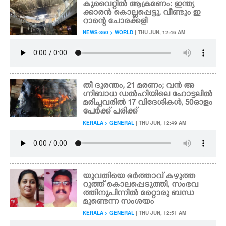
കുവൈറ്റിൽ ആക്രമണം:​ ഇന്ത്യ
ക്കാരൻ കൊല്ലപ്പെട്ടു, വീണ്ടും ഇ
CARTOONS
റാന്റെ ചോരക്കളി
NEWS-360 > WORLD
| THU JUN, 12:46 AM
LITERATURE
ZOOM
തീ ദുരന്തം, 21 മരണം; വൻ അ
ഗ്നിബാധ ഡൽഹിയിലെ ഹോട്ടലിൽ
മരിച്ചവരിൽ 17 വിദേശികൾ, 50ഓളം
CONTACT US
പേർക്ക് പരിക്ക്
KERALA > GENERAL
| THU JUN, 12:49 AM
യുവതിയെ ഭർത്താവ് കഴുത്ത
റുത്ത് കൊലപ്പെടുത്തി, സംഭവ
ത്തിനു പിന്നിൽ മറ്റൊരു ബന്ധ
മുണ്ടെന്ന സംശയം
KERALA > GENERAL
| THU JUN, 12:51 AM