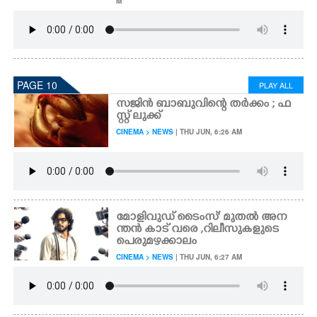
M
PAGE 10
PLAY ALL
സ​ജി​ൻ​ ​ബാ​ബു​വി​ന്റെ ത​ർ​ക്കം ; ​ഫ​
സ്റ്റ് ​ലു​ക്ക്
CINEMA > NEWS
| THU JUN, 6:26 AM
മോളിവുഡ് ടൈംസ്' മുതൽ അന
ന്തൻ കാട് വരെ ,​ റിലീസുകളുടെ
പെരുമഴക്കാലം
CINEMA > NEWS
| THU JUN, 6:27 AM