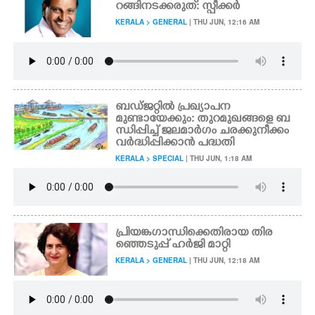
റങ്ങിനടക്കരുത്: സ്പീക്കർ
KERALA > GENERAL
| THU JUN, 12:16 AM
ബഡ്ജറ്റിൽ പ്രഖ്യാപന
മുണ്ടായേക്കും: തുറമുഖങ്ങളെ ബ
ന്ധിപ്പിച്ച് ജലമാർഗം ചരക്കുനീക്കം
വർദ്ധിപ്പിക്കാൻ പദ്ധതി
KERALA > SPECIAL
| THU JUN, 1:18 AM
പ്രിയങ്കഗാന്ധിക്കെതിരായ തിര
ഞ്ഞെടുപ്പ് ഹർജി മാറ്റി
KERALA > GENERAL
| THU JUN, 12:18 AM