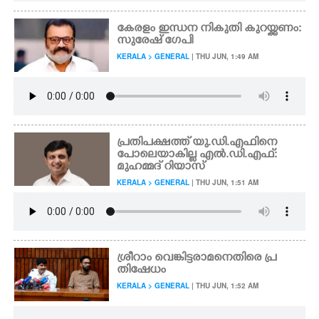
കേരളം ഇന്ധന നികുതി കുറയ്ക്കണം:
സുരേഷ് ഗേപി
KERALA > GENERAL
| THU JUN, 1:49 AM
പ്രതിപക്ഷത്ത് യു.ഡി.എഫിനെ
പോലെയാകില്ല എൽ.ഡി.എഫ്:
മുഹമ്മദ് റിയാസ്
KERALA > GENERAL
| THU JUN, 1:51 AM
ശ്രീറാം വെങ്കിട്ടരാമനെതിരെ പ്ര
തിഷേധം
KERALA > GENERAL
| THU JUN, 1:52 AM