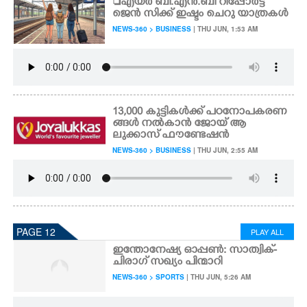
എയർ ബി.എൻ.ബി റിപ്പോർട്ട്
ജെൻ സിക്ക് ഇഷ്ടം ചെറു യാത്രകൾ
NEWS-360 > BUSINESS
| THU JUN, 1:53 AM
13,000 കുട്ടികൾക്ക് പഠനോപകരണ
ങ്ങൾ നൽകാൻ ജോയ് ആ
ലുക്കാസ് ഫൗണ്ടേഷൻ
NEWS-360 > BUSINESS
| THU JUN, 2:55 AM
PAGE 12
PLAY ALL
ഇന്തോനേഷ്യ ഓപ്പൺ: സാത്വിക്-
ചിരാഗ് സഖ്യം പിന്മാറി
NEWS-360 > SPORTS
| THU JUN, 5:26 AM