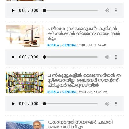
പരീക്ഷാ ക്രമക്കേടുകൾ: കുട്ടികൾ
ക്ക് സർക്കാർ നിയമസഹായം നൽ
കും
KERALA > GENERAL
| THU JUN, 12:00 AM
 സ്‌കൂളുകളിൽ ലൈബ്രേറിയൻ ത
സ്തികയായില്ല, ലൈബ്രറി സയൻസ്
പഠിച്ചവർ പെരുവഴിയിൽ
KERALA > GENERAL
| WED JUN, 11:51 PM
പ്രധാനമന്ത്രി സൂര്യഘർ പദ്ധതി
കാലാവധി നീട്ടും