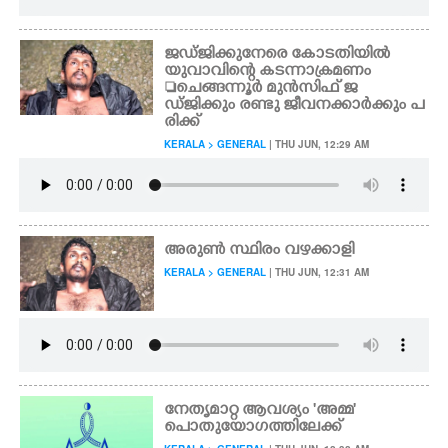
ജഡ്ജിക്കുനേരെ കോടതിയിൽ
യുവാവിന്റെ കടന്നാക്രമണം
ചെങ്ങന്നൂർ മുൻസിഫ് ജ
ഡ്ജിക്കും രണ്ടു ജീവനക്കാർക്കും പ
രിക്ക്
KERALA > GENERAL
| THU JUN, 12:29 AM
അരുൺ സ്ഥിരം വഴക്കാളി
KERALA > GENERAL
| THU JUN, 12:31 AM
നേതൃമാറ്റ ആവശ്യം 'അമ്മ'
പൊതുയോഗത്തിലേക്ക്