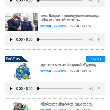
മോദിയുടെ നയതന്ത്രജ്ഞതയും
വിദേശ സന്ദർശനവും
OPINION > COLUMNS
| THU JUN, 12:54 AM
PAGE 05
PLAY ALL
ഇന്ധന വൈവിദ്ധ്യത്തിന് ഇന്ത്യ
OPINION > COLUMNS
| THU JUN, 12:59 AM
ഭീതിയൊഴിയാതെ മലയോരം