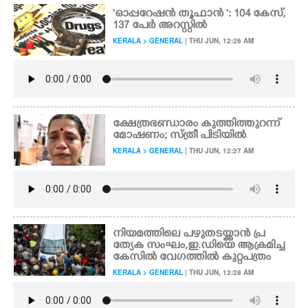
'ഓപ്പറേഷൻ തൂഫാൻ ': 104 കേസ്,
137 പേർ അറസ്റ്റിൽ
KERALA > GENERAL
| THU JUN, 12:26 AM
ക്ഷേത്രഭണ്ഡാരം കുത്തിത്തുറന്ന്
മോഷണം; സ്ത്രീ പിടിയിൽ
KERALA > GENERAL
| THU JUN, 12:27 AM
നിയമത്തിലെ പഴുതടയ്ക്കാൻ പ്ര
ത്യേക സംഘം,​ ഇ.ഡിയെ ആക്രമിച്ച
കേസിൽ വേഗത്തിൽ കുറ്റപത്രം
KERALA > GENERAL
| THU JUN, 12:28 AM