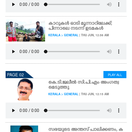
കാറുകൾ ഓടി മൂന്നാറിലേക്ക്;
പിന്നാലെ നടന്ന് ഉടമകൾ
KERALA > GENERAL
| THU JUN, 12:56 AM
PAGE 02
PLAY ALL
കെ.ടി.ജലീൽ സി.പി.എം അംഗത്വ
മെടുത്തു
KERALA > GENERAL
| THU JUN, 12:15 AM
സഭയുടെ അന്തസ് പാലിക്കണം,​ ക