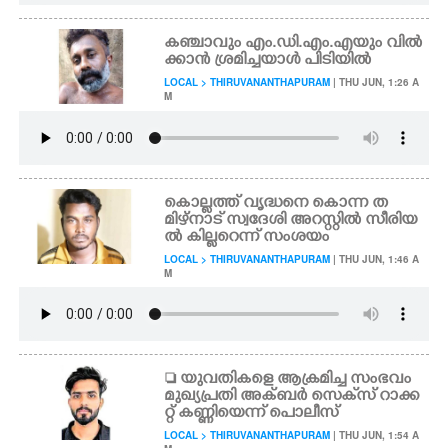
കഞ്ചാവും എം.ഡി.എം.എയും വിൽ
ക്കാൻ ശ്രമിച്ചയാൾ പിടിയിൽ
LOCAL > THIRUVANANTHAPURAM
| THU JUN, 1:26 A
M
കൊല്ലത്ത് വൃദ്ധനെ കൊന്ന ത
മിഴ്നാട് സ്വദേശി അറസ്റ്റിൽ സീരിയ
ൽ കില്ലറെന്ന് സംശയം
LOCAL > THIRUVANANTHAPURAM
| THU JUN, 1:46 A
M
 യുവതികളെ ആക്രമിച്ച സംഭവം
മുഖ്യപ്രതി അക്ബർ സെക്‌സ് റാക്ക
റ്റ് കണ്ണിയെന്ന് പൊലീസ്
LOCAL > THIRUVANANTHAPURAM
| THU JUN, 1:54 A