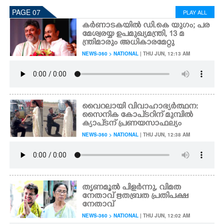
PAGE 07
PLAY ALL
കർണാടകയിൽ ഡി.കെ യുഗം; പര
മേശ്വരയ്യ ഉപമുഖ്യമന്ത്രി, 13 മ
ന്ത്രിമാരും അധികാരമേറ്റു
NEWS-360 > NATIONAL
| THU JUN, 12:13 AM
വൈറലായി വിവാഹാഭ്യർത്ഥന:
സൈനിക കോപ്ടറിന് മുമ്പിൽ
ക്യാപ്ടന് പ്രണയസാഫല്യം
NEWS-360 > NATIONAL
| THU JUN, 12:38 AM
തൃണമൂൽ പിളർന്നു, വിമത
നേതാവ് ഋതബ്രത പ്രതിപക്ഷ
നേതാവ്
NEWS-360 > NATIONAL
| THU JUN, 12:02 AM