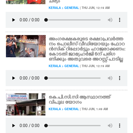
ചര്യം
KERALA > GENERAL
| THU JUN, 12:19 AM
അംഗരക്ഷകരുടെ രക്ഷാപ്രവർത്ത
നം പൊലീസ് വീഡിയോയും ഫോറ
ൻസിക് റിപ്പോർട്ടും ഹാജരാക്കണം:
കോടതി ജാമ്യഹർജി 6ന് പരിഗ
ണിക്കും അതുവരെ അറസ്റ്റ് പാടില്ല
KERALA > GENERAL
| THU JUN, 12:19 AM
കെ.പി.സി.സി ആസ്ഥാനത്ത്
വിപുല യോഗം
KERALA > GENERAL
| THU JUN, 1:49 AM