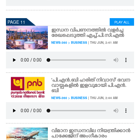
PAGE 11
PLAY ALL
ഇന്ധന വിപണനത്തിൽ വളർച്ച
രേഖപ്പെടുത്തി എച്ച്.പി.സി.എൽ
NEWS-360 > BUSINESS
| THU JUN, 2:41 AM
'പി.എൻ.ബി ഹരിത് നിവാസ്' ഭവന
വായ്പകളിൽ ഇളവുമായി പി.എൻ.
ബി
NEWS-360 > BUSINESS
| THU JUN, 2:44 AM
വിമാന ഇന്ധനവില നിയന്ത്രിക്കാൻ
പാക്കേജിന് അംഗീകാരം