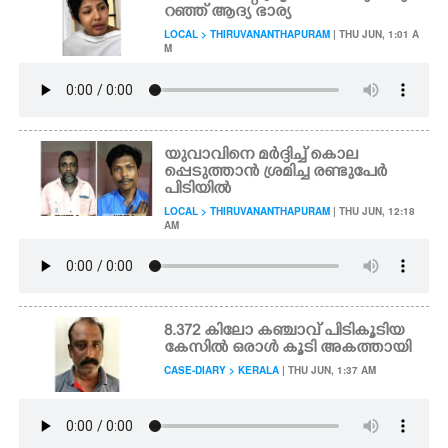
റഞ്ഞ് ആദ്യ ഭാര്യ
LOCAL > THIRUVANANTHAPURAM
| THU JUN, 1:01 A
M
യുവാവിനെ മർദ്ദിച്ച് കൊല
പ്പെടുത്താൻ ശ്രമിച്ച രണ്ടുപേർ
പിടിയിൽ
LOCAL > THIRUVANANTHAPURAM
| THU JUN, 12:18
AM
8.372 കിലോ കഞ്ചാവ് പിടികൂടിയ
കേസിൽ ഒരാൾ കൂടി അകത്തായി
CASE-DIARY > KERALA
| THU JUN, 1:37 AM