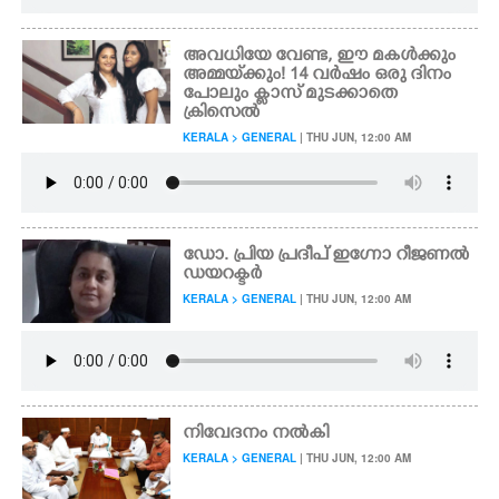
അവധിയേ വേണ്ട, ഈ മകൾക്കും
അമ്മയ്‌ക്കും! 14 വർഷം ഒരു ദിനം
പോലും ക്ലാസ് മുടക്കാതെ
ക്രിസെൽ
KERALA > GENERAL
| THU JUN, 12:00 AM
ഡോ. പ്രിയ പ്രദീപ് ഇഗ്നോ റീജണൽ
ഡയറക്ടർ
KERALA > GENERAL
| THU JUN, 12:00 AM
നിവേദനം നൽകി
KERALA > GENERAL
| THU JUN, 12:00 AM