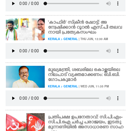
'കാഫിർ" സ്‌ക്രീൻ ഷോട്ട്: അ
ന്വേഷിക്കാൻ റൂറൽ എസ്.പി തലവ
നായി പ്രത്യേകസംഘം
KERALA > GENERAL
| THU JUN, 12:30 AM
മുഖ്യമന്ത്രി, ശബരിമല കൊള്ളയിലെ
നിലപാട് വ്യക്തമാക്കണം: ബി.ബി.
ഗോപകുമാർ
KERALA > GENERAL
| WED JUN, 11:35 PM
പ്രതിപക്ഷ ഉപനേതാവ്: സി.പി.എം-
സി.പി.ഐ ചർച്ച പരാജയം, ഇടതു
മുന്നണിയിൽ അസാധാരണ സാഹ