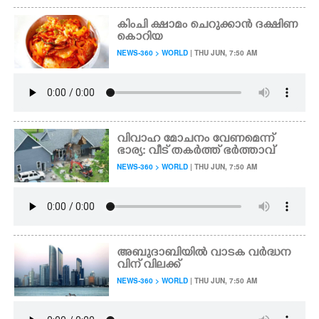
കിംചി ക്ഷാമം ചെറുക്കാൻ ദക്ഷിണ
കൊറിയ
NEWS-360 > WORLD
| THU JUN, 7:50 AM
വിവാഹ മോചനം വേണമെന്ന്
ഭാര്യ: വീട് തകർത്ത് ഭർത്താവ്
NEWS-360 > WORLD
| THU JUN, 7:50 AM
അബുദാബിയിൽ വാടക വർദ്ധന
വിന് വിലക്ക്
NEWS-360 > WORLD
| THU JUN, 7:50 AM