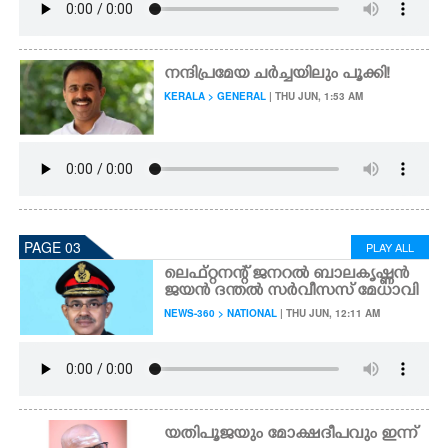
നന്ദിപ്രമേയ ച‌ർച്ചയിലും പൂക്കി!
KERALA > GENERAL
| THU JUN, 1:53 AM
PAGE 03
PLAY ALL
ലെഫ്റ്റനന്റ് ജനറൽ ബാലകൃഷ്ണൻ
ജയൻ ദന്തൽ സർവീസസ് മേധാവി
NEWS-360 > NATIONAL
| THU JUN, 12:11 AM
യതിപൂജയും മോക്ഷദീപവും ഇന്ന്