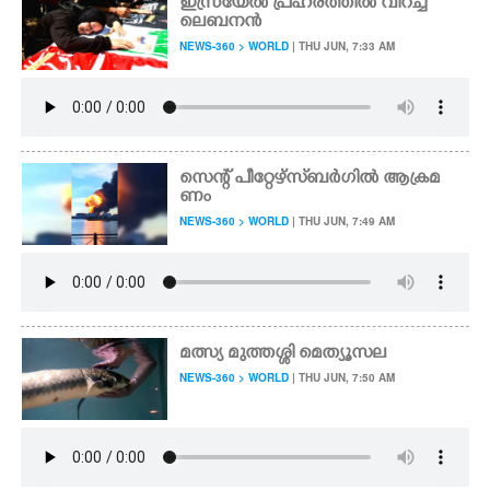
ഇസ്രയേൽ പ്രഹരത്തിൽ വിറച്ച്
ലെബനൻ
NEWS-360 > WORLD
| THU JUN, 7:33 AM
സെന്റ് പീറ്റേഴ്സ്‌ബർഗിൽ ആക്രമ
ണം
NEWS-360 > WORLD
| THU JUN, 7:49 AM
മത്സ്യ മുത്തശ്ശി മെത്യൂസല
NEWS-360 > WORLD
| THU JUN, 7:50 AM