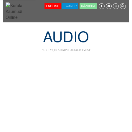
SECTIONS
ENGLISH
E-PAPER
KĀZHCHA
HOME
LATEST
AUDIO
AUDIO
NOTIFIED NEWS
SUNDAY, 09 AUGUST 2026 8.44 PM IST
POLL
KERALA
LOCAL
NEWS 360
CASE DIARY