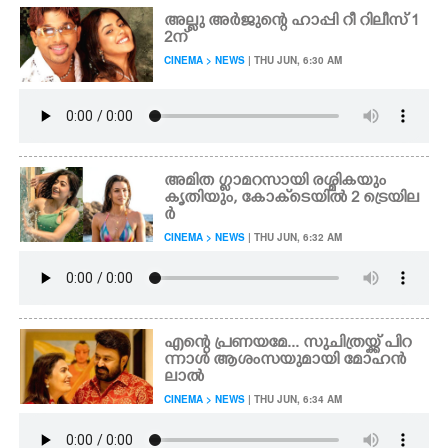
അല്ലു അർജുന്റെ ഹാപ്പി റീ റിലീസ് 1
2ന്
CINEMA > NEWS
| THU JUN, 6:30 AM
അമിത ഗ്ളാമറസായി രശ്മികയും
കൃതിയും, കോക്‌ടെയിൽ 2 ട്രെയില
ർ
CINEMA > NEWS
| THU JUN, 6:32 AM
എന്റെ പ്രണയമേ... സുചിത്രയ്ക്ക് പിറ
ന്നാൾ ആശംസയുമായി മോഹൻ
ലാൽ
CINEMA > NEWS
| THU JUN, 6:34 AM