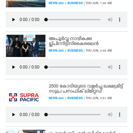
NEWS-360 > BUSINESS
| THU JUN, 1:48 AM
അപൂർവ്വ നാഴികക്ക
ല്ല് പിന്നിട്ട് സ്കൈലൈൻ
NEWS-360 > BUSINESS
| THU JUN, 2:49 AM
2500 കോടിയുടെ വളർച്ച ലക്ഷ്യമിട്ട്
സുപ്ര പസഫിക് ലിമിറ്റഡ്
NEWS-360 > BUSINESS
| THU JUN, 3:51 AM