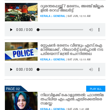
ദുരന്തപ്പെയ്ത്ത് 7 മരണം, അഞ്ച് ജില്ലക
ളിൽ റെഡ് അലർട്ട്
KERALA > GENERAL
| SAT JUN, 12:10 AM
സ്റ്റേഷൻ ഭരണം വീണ്ടും എസ്.ഐ
മാരിലേക്ക് , റിപ്പോർട്ട് ലഭിച്ചാൽ നട
പടിയെന്ന് മന്ത്രി ചെന്നിത്തല
KERALA > GENERAL
| SAT JUN, 12:15 AM
PAGE 02
PLAY ALL
നിലവിളക്ക് കൊളുത്തൽ: ഫാത്തിമ
തഹ്‌ലിയ എം.എൽ.എയ്ക്കെതിരെ
സമസ്ത
KERALA > GENERAL
| SAT JUN, 1:41 AM