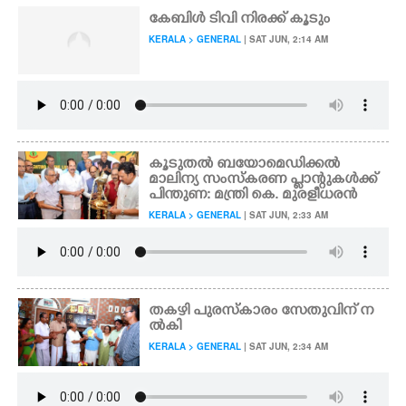
കേബിൾ ടിവി നിരക്ക് കൂടും
KERALA > GENERAL
| SAT JUN, 2:14 AM
കൂടുതൽ ബയോമെഡിക്കൽ
മാലിന്യ സംസ്കരണ പ്ലാന്റുകൾക്ക്
പിന്തുണ: മന്ത്രി കെ. മുരളീധരൻ
KERALA > GENERAL
| SAT JUN, 2:33 AM
തകഴി പുരസ്കാരം സേതുവിന് ന
ൽകി
KERALA > GENERAL
| SAT JUN, 2:34 AM