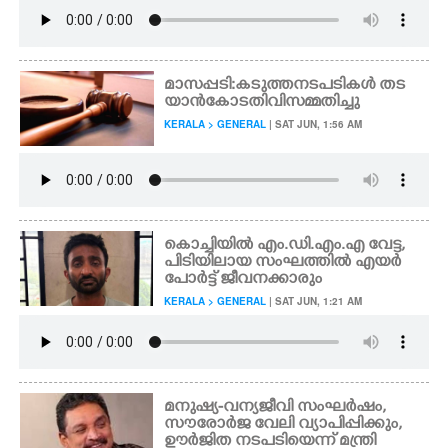
മാസപ്പടി: കടുത്ത നടപടികൾ തട
യാൻ കോടതി വിസമ്മതിച്ചു
KERALA > GENERAL
| SAT JUN, 1:56 AM
കൊച്ചിയിൽ എം.ഡി.എം.എ വേട്ട,
പിടിയിലായ സംഘത്തിൽ എയർ
പോർട്ട് ജീവനക്കാരും
KERALA > GENERAL
| SAT JUN, 1:21 AM
മനുഷ്യ-വന്യജീവി സംഘർഷം,
സൗരോർജ വേലി വ്യാപിപ്പിക്കും,
ഊർജിത നടപടിയെന്ന് മന്ത്രി