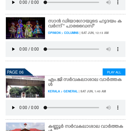
സാൻ ഡിയാഗോയുടെ ഹൃദയം ക
വർന്ന് '' പാരഡൈസ്''
OPINION > COLUMNS
| SAT JUN, 12:13 AM
PAGE 06
PLAY ALL
എം.ജി സർവകലാശാല വാർത്തക
ൾ
KERALA > GENERAL
| SAT JUN, 1:40 AM
കണ്ണൂർ സർവകലാശാല വാർത്തക