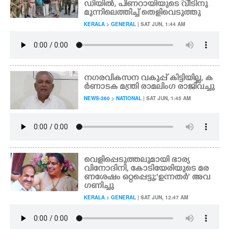
ഡിയിൽ, പിണറായിയുടെ വീടിനു
മുന്നിലെത്തിച്ച് തെളിവെടുത്തു
KERALA > GENERAL
| SAT JUN, 1:44 AM
നഗരവികസന വകുപ്പ് കിട്ടിയില്ല, ക
ർണാടക മന്ത്രി രാമലിംഗ രാജിവച്ചു
NEWS-360 > NATIONAL
| SAT JUN, 1:45 AM
വെളിപ്പെടുത്തലുമായി ഭാര്യ
വിനോദിനി, കോടിയേരിയുടെ മര
ണശേഷം ഒറ്റപ്പെട്ടു; 'ഉന്നതർ" അവ
ഗണിച്ചു
KERALA > GENERAL
| SAT JUN, 12:47 AM