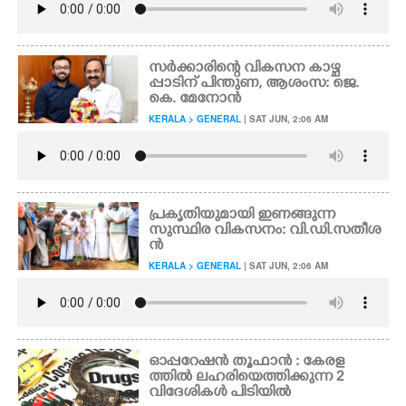
സർക്കാരിന്റെ വികസന കാഴ്ച
പ്പാടിന് പിന്തുണ, ആശംസ: ജെ.
കെ. മേനോൻ
KERALA > GENERAL
| SAT JUN, 2:06 AM
പ്രകൃതിയുമായി ഇണങ്ങുന്ന
സുസ്ഥിര വികസനം: വി.ഡി.സതീശ
ൻ
KERALA > GENERAL
| SAT JUN, 2:06 AM
ഓപ്പറേഷൻ തൂഫാൻ : കേരള
ത്തിൽ ലഹരിയെത്തിക്കുന്ന 2
വിദേശികൾ പിടിയിൽ