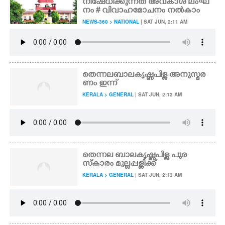
നിഷേധിക്കുന്നത് അവകാശ ലംഘ
നം # വിവാഹമോചനം നൽകാം
NEWS-360 > NATIONAL
| SAT JUN, 2:11 AM
തെന്നലബാലകൃഷ്ണപിള്ള അനുസ്മര
ണം ഇന്ന്
KERALA > GENERAL
| SAT JUN, 2:12 AM
തെന്നല ബാലകൃഷ്ണപിള്ള പുര
സ്കാരം മുല്ലപ്പള്ളിക്ക്
KERALA > GENERAL
| SAT JUN, 2:13 AM