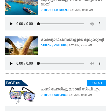
തുറമുഖങ്ങളെ ബന്ധിപ്പിക്കുന്ന പ
ദ്ധതി
OPINION > EDITORIAL
| SAT JUN, 12:08 AM
ഭക്ഷ്യോത്പന്നങ്ങളുടെ മൂല്യസൃഷ്ടി
OPINION > COLUMNS
| SAT JUN, 12:11 AM
PAGE 05
PLAY ALL
പണി ചോദിച്ചു വാങ്ങി സി.പി.എം
OPINION > COLUMNS
| SAT JUN, 12:09 AM