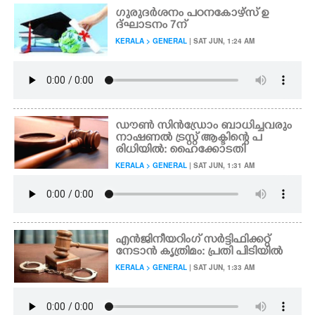
ഗുരുദർശനം പഠനകോഴ്സ് ഉ
ദ്ഘാടനം 7ന്
KERALA > GENERAL
| SAT JUN, 1:24 AM
ഡൗൺ സിൻഡ്രോം ബാധിച്ചവരും
നാഷണൽ ട്രസ്റ്റ് ആക്ടിന്റെ പ
രിധിയിൽ: ഹൈക്കോടതി
KERALA > GENERAL
| SAT JUN, 1:31 AM
എൻജിനീയറിംഗ് സർട്ടിഫിക്കറ്റ്
നേടാൻ കൃത്രിമം: പ്രതി പിടിയിൽ
KERALA > GENERAL
| SAT JUN, 1:33 AM