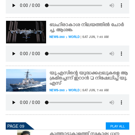
ബഹിരാകാശ നിലയത്തിൽ ചോർ
ച്ച,​ ആശങ്ക
NEWS-360 > WORLD
| SAT JUN, 7:45 AM
യു.എസിന്റെ യുദ്ധക്കപ്പലുകളെ ആ
ക്രമിച്ചെന്ന് ഇറാൻ  നിഷേധിച്ച് യു.
എസ്
NEWS-360 > WORLD
| SAT JUN, 7:48 AM
PAGE 09
PLAY ALL
കൂത്താട്ടുകുളത്ത് സ്വകാര്യ ധന