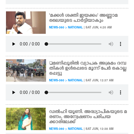
'മക്കൾ ശക്തി ഇയക്കം' അണ്ണാമ
ലൈയുടെ പാർട്ടിയാകും
NEWS-360 > NATIONAL
| SAT JUN, 4:20 AM
മണിപ്പൂരിൽ വ്യാപക അക്രമം ദമ്പ
തികൾ ഉൾപ്പെടെ മൂന്ന് പേർ കൊല്ല
പ്പെട്ടു
NEWS-360 > NATIONAL
| SAT JUN, 12:37 AM
ഡൽഹി യൂണി. അദ്ധ്യാപികയുടെ മ
രണം, അന്വേഷണം പരിചയ
ക്കാരിലേക്ക്
NEWS-360 > NATIONAL
| SAT JUN, 12:38 AM