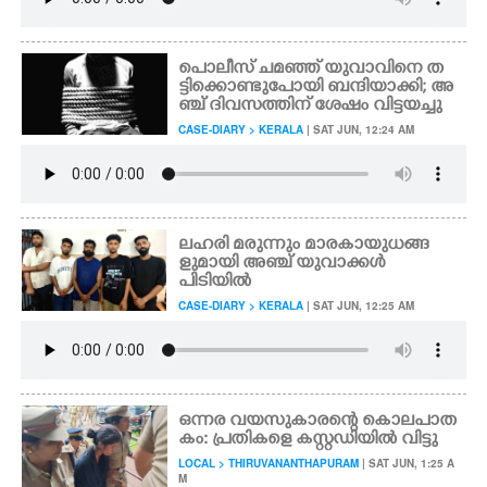
പൊലീസ് ചമഞ്ഞ് യുവാവിനെ ത
ട്ടിക്കൊണ്ടുപോയി ബന്ദിയാക്കി; അ
ഞ്ച് ദിവസത്തിന് ശേഷം വിട്ടയച്ചു
CASE-DIARY > KERALA
| SAT JUN, 12:24 AM
ലഹരി മരുന്നും മാരകായുധങ്ങ
ളുമായി അഞ്ച് യുവാക്കൾ
പിടിയിൽ
CASE-DIARY > KERALA
| SAT JUN, 12:25 AM
ഒന്നര വയസുകാരന്റെ കൊലപാത
കം: പ്രതികളെ കസ്റ്റഡിയിൽ വിട്ടു
LOCAL > THIRUVANANTHAPURAM
| SAT JUN, 1:25 A
M