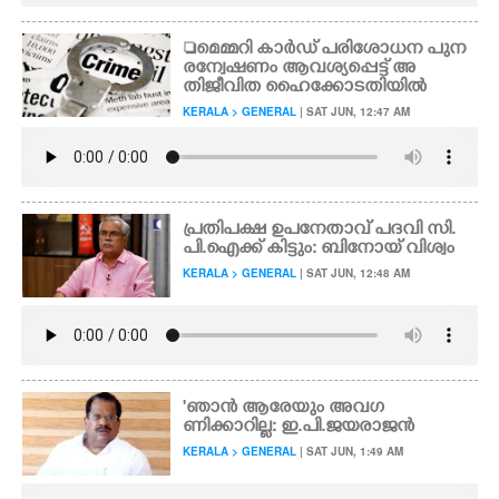
മെമ്മറി കാർഡ് പരിശോധന പുന
രന്വേഷണം ആവശ്യപ്പെട്ട് അ
തിജീവിത ഹൈക്കോടതിയിൽ
KERALA > GENERAL
| SAT JUN, 12:47 AM
പ്രതിപക്ഷ ഉപനേതാവ് പദവി സി.
പി.ഐക്ക് കിട്ടും: ബിനോയ് വിശ്വം
KERALA > GENERAL
| SAT JUN, 12:48 AM
'ഞാൻ ആരേയും അവഗ
ണിക്കാറില്ല: ഇ.പി.ജയരാജൻ
KERALA > GENERAL
| SAT JUN, 1:49 AM