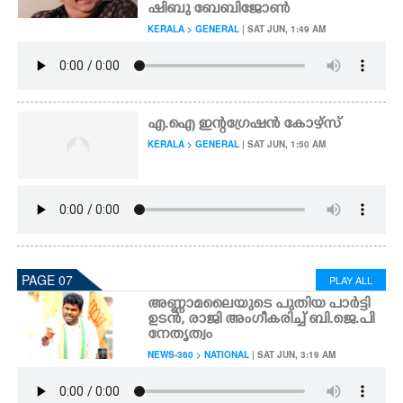
ഷിബു ബേബിജോൺ
KERALA > GENERAL
| SAT JUN, 1:49 AM
എ.ഐ ഇന്റഗ്രേഷൻ കോഴ്സ്
KERALA > GENERAL
| SAT JUN, 1:50 AM
PAGE 07
PLAY ALL
അണ്ണാമലൈയുടെ പുതിയ പാർട്ടി
ഉടൻ, രാജി അംഗീകരിച്ച് ബി.ജെ.പി
നേതൃത്വം
NEWS-360 > NATIONAL
| SAT JUN, 3:19 AM