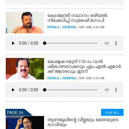
കേന്ദ്രമന്ത്രി സ്ഥാനം ഒഴിയൽ:
നിഷേധിച്ച് സുരേഷ് ഗോപി
KERALA > GENERAL
| SAT JUN, 2:35 AM
കേരളകൗമുദി 115-ാം വാർ
ഷികാഘോഷവും എം.എൽ.എമാർ
ക്ക് ആദരവും ഇന്ന്
KERALA > GENERAL
| SAT JUN, 2:38 AM
PAGE 04
PLAY ALL
തൃണമൂലിന്റെ വീഴ്ചയും മമതയുടെ
ഭാവിയും