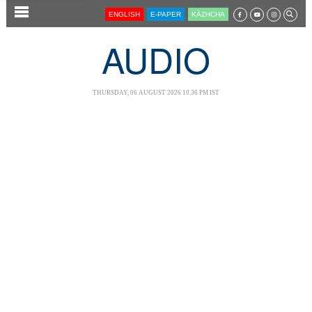
SECTIONS
ENGLISH
E-PAPER
KĀZHCHA
HOME
AUDIO
LATEST
AUDIO
THURSDAY, 06 AUGUST 2026 10.36 PM IST
NOTIFIED NEWS
POLL
KERALA
LOCAL
NEWS 360
CASE DIARY