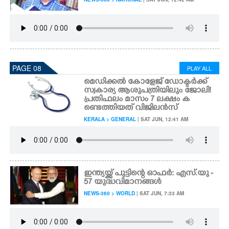
PAGE 08
PLAY ALL
മെഡിക്കൽ കോളേജ് ഡോക്ടർക്ക്
സ്വകാര്യ ആശുപത്രിയിലും ജോലി!
പ്രതിഫലം മാസം 7 ലക്ഷം ക
ണ്ടെത്തിയത് വിജിലൻസ്
KERALA > GENERAL
| SAT JUN, 12:41 AM
ഇന്ത്യയ്ക്ക് പുട്ടിന്റെ ഓഫർ: എസ്.യു -
57 യുദ്ധവിമാനങ്ങൾ
NEWS-360 > WORLD
| SAT JUN, 7:33 AM