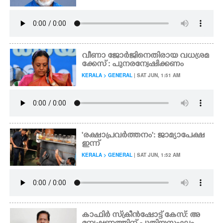
വീണാ ജോർജിനെതിരായ വധശ്രമ
ക്കേസ് : പുനരന്വേഷിക്കണം
KERALA > GENERAL
| SAT JUN, 1:51 AM
'രക്ഷാപ്രവർത്തനം': ജാമ്യാപേക്ഷ
ഇന്ന്
KERALA > GENERAL
| SAT JUN, 1:52 AM
കാഫിർ സ്‌ക്രീൻഷോട്ട് കേസ്: അ