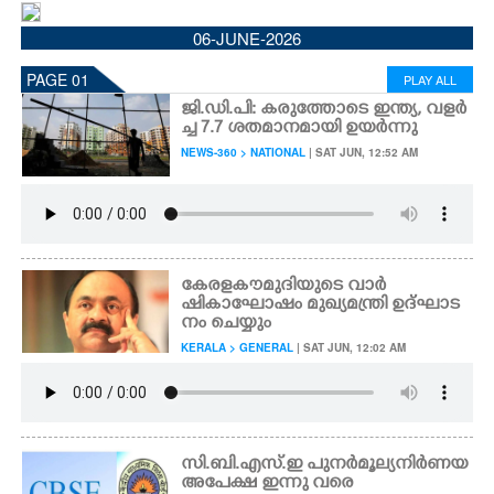
CINEMA
06-JUNE-2026
PAGE 01
PLAY ALL
OPINION
ജി.ഡി.പി: കരുത്തോടെ ഇന്ത്യ, വളർ
ച്ച 7.7 ശതമാനമായി ഉയർന്നു
PHOTOS
NEWS-360 > NATIONAL
| SAT JUN, 12:52 AM
LIFESTYLE
SPIRITUAL
കേരളകൗമുദിയുടെ വാർ
ഷികാഘോഷം മുഖ്യമന്ത്രി ഉദ്ഘാട
നം ചെയ്യും
INFO+
KERALA > GENERAL
| SAT JUN, 12:02 AM
ART
സി.ബി.എസ്.ഇ പുനർമൂല്യനിർണയ
ASTRO
അപേക്ഷ ഇന്നു വരെ