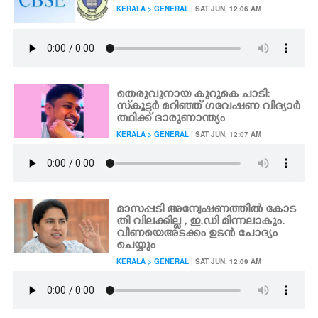
KERALA > GENERAL
| SAT JUN, 12:06 AM
CARTOONS
LITERATURE
തെരുവുനായ കുറുകെ ചാടി:
സ്‌കൂട്ടർ മറിഞ്ഞ് ഗവേഷണ വിദ്യാർ
ZOOM
ത്ഥിക്ക് ദാരുണാന്ത്യം
KERALA > GENERAL
| SAT JUN, 12:07 AM
CONTACT US
മാസപ്പടി അന്വേഷണത്തിൽ കോട
തി വിലക്കില്ല , ഇ.ഡി മിന്നലാകും.
വീണയെ അടക്കം ഉടൻ ചോദ്യം
ചെയ്യും
KERALA > GENERAL
| SAT JUN, 12:09 AM