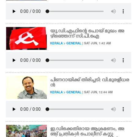
യു.ഡി.എഫിന്റെ പൊയ് മുഖം അ
ഴിഞ്ഞെന്ന് സി.പി.ഐ
KERALA > GENERAL
| SAT JUN, 1:42 AM
പിണറായിക്ക് തിരിച്ചടി: വി.മുരളീധര
ൻ
KERALA > GENERAL
| SAT JUN, 12:44 AM
ഇ.ഡിക്കെതിരായ ആക്രമണം, അ
ഞ്ച് പ്രതികൾ പൊലീസ് കസ്റ്റ