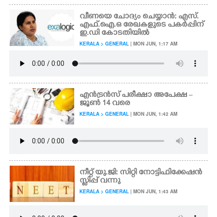
വീണയെ ചോദ്യം ചെയ്യാൻ: എസ്.
എഫ്.ഐ.ഒ രേഖകളുടെ പകർപ്പിന്
ഇ.ഡി കോടതിയിൽ
KERALA > GENERAL
| MON JUN, 1:17 AM
എൻട്രൻസ് പരീക്ഷാ അപേക്ഷ –
ജൂൺ 14 വരെ
KERALA > GENERAL
| MON JUN, 1:42 AM
നീറ്റ് യു.ജി: സിറ്റി നോട്ടിഫിക്കേഷൻ
സ്ളിപ്പ് വന്നു
KERALA > GENERAL
| MON JUN, 1:43 AM