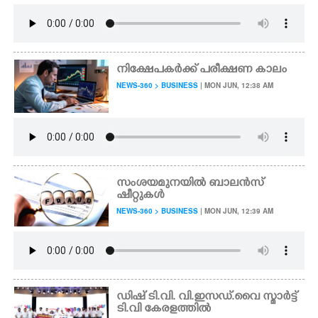
നിക്ഷേപകർക്ക് പരീക്ഷണ കാലം
NEWS-360 > BUSINESS
| MON JUN, 12:38 AM
സംശയമുനയിൽ ബാലൻസ്
ഷീറ്റുകൾ
NEWS-360 > BUSINESS
| MON JUN, 12:39 AM
ഡിഷ് ടി.വി. വി.ഇസഡ്.വൈ സ്മാർട്ട്
ടി.വി കേരളത്തിൽ