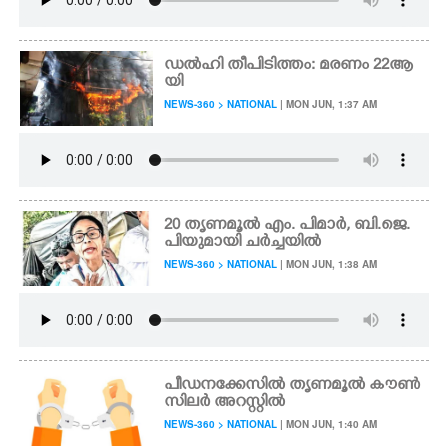
ഡൽഹി തീപിടിത്തം: മരണം 22ആ
യി
NEWS-360 > NATIONAL
| MON JUN, 1:37 AM
20 തൃണമൂൽ എം. പിമാർ, ബി.ജെ.
പിയുമായി ചർച്ചയിൽ
NEWS-360 > NATIONAL
| MON JUN, 1:38 AM
പീഡനക്കേസിൽ തൃണമൂൽ കൗൺ
സിലർ അറസ്റ്റിൽ
NEWS-360 > NATIONAL
| MON JUN, 1:40 AM