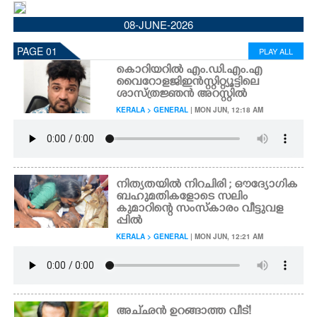
CINEMA
08-JUNE-2026
PAGE 01
PLAY ALL
OPINION
കൊറിയറിൽ എം.ഡി.എം.എ
വൈറോളജി ഇൻസ്റ്റിറ്റ്യൂട്ടിലെ
ശാസ്ത്രജ്ഞൻ അറസ്റ്റിൽ
PHOTOS
KERALA > GENERAL
| MON JUN, 12:18 AM
LIFESTYLE
SPIRITUAL
നി​ത്യതയി​ൽ നിറചിരി ; ഔദ്യോഗിക
ബഹുമതികളോടെ സലിം
കുമാറിന്റെ സംസ്കാരം വീട്ടുവള
INFO+
പ്പിൽ
KERALA > GENERAL
| MON JUN, 12:21 AM
ART
ASTRO
അച്‌ഛൻ ഉറങ്ങാത്ത വീട്!