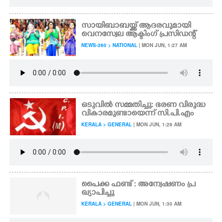
സായിബാബയ്ക്ക് ആദരവുമായി
വെനസ്വേല ആക്ടിംഗ് പ്രസിഡന്റ്
NEWS-360 > NATIONAL
| MON JUN, 1:27 AM
ഒടുവിൽ സമ്മതിച്ചു: ഭരണ വിരുദ്ധ
വികാരമുണ്ടായെന്ന് സി.പി.എം
KERALA > GENERAL
| MON JUN, 1:29 AM
പൈക്ക ഫണ്ട് : അന്വേഷണം പ്ര
ഖ്യാപിച്ചു
KERALA > GENERAL
| MON JUN, 1:30 AM