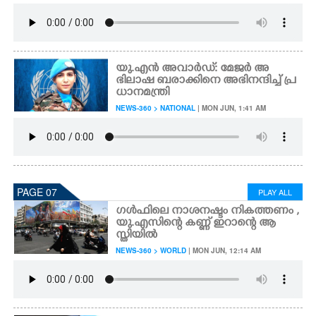
യു.എൻ അവാർഡ്: മേജർ അ
ഭിലാഷ ബരാക്കിനെ അഭിനന്ദിച്ച് പ്ര
ധാനമന്ത്രി
NEWS-360 > NATIONAL
| MON JUN, 1:41 AM
PAGE 07
PLAY ALL
ഗൾഫിലെ നാശനഷ്ടം നികത്തണം ,
യു.എസിന്റെ കണ്ണ് ഇറാന്റെ ആ
സ്തിയിൽ
NEWS-360 > WORLD
| MON JUN, 12:14 AM