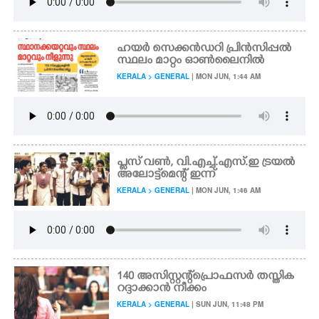
ഹയർ സെക്കൻഡറി പ്രിൻസിപ്പൽ
സ്ഥലം മാറ്റം ഓൺലൈനിൽ
KERALA > GENERAL
| MON JUN, 1:44 AM
പ്ളസ് വൺ, വി.എച്ച്.എസ്.ഇ ട്രയൽ
അലോട്ട്‌മെന്റ് ഇന്ന്
KERALA > GENERAL
| MON JUN, 1:46 AM
140 അസിസ്റ്റന്റ് പ്രൊഫസർ തസ്തിക
റദ്ദാക്കാൻ നീക്കം
KERALA > GENERAL
| SUN JUN, 11:48 PM