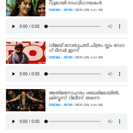
വുമായി​ സംവി​ധായകൻ
CINEMA > NEWS
| MON JUN, 6:01 AM
വി​ജ​യ് ​സേ​തു​പ​തി ചി​ത്രം സ്ലം​ ​ഡോ​
ഗ് ടീ​സ​ർ​ ഇന്ന്
CINEMA > NEWS
| MON JUN, 6:03 AM
അ​തി​മ​നോ​ഹ​രം ശ​ബ​രി​മ​ല​യിൽ,​
ക്രി​സ്മ​സ് ​ റി​ലീ​സ് ​ ത​ന്നെ
CINEMA > NEWS
| MON JUN, 6:06 AM