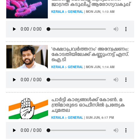
ജാഗ്രത കടുപ്പിച്ച് ആരോഗ്യവകുപ്പ്
KERALA > GENERAL
| MON JUN, 1:13 AM
'രക്ഷാപ്രവർത്തനം' അന്വേഷണം:
കോടതിയിലേക്ക് കണ്ണുംനട്ട് എസ്.
ഐ.ടി
KERALA > GENERAL
| MON JUN, 1:14 AM
പാർട്ടി കാര്യങ്ങൾക്ക് കോൺ. മ
ന്ത്രിമാരുടെ ഓഫീസിൽ പ്രത്യേക
ചുമതല
KERALA > GENERAL
| SUN JUN, 6:17 PM