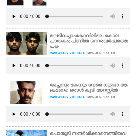
വെടിവച്ചാംകോവിലിലെ കൊല
പാതകം; പിന്നിൽ ഒന്നരവർഷത്തെ
പക
CASE-DIARY > KERALA
| MON JUN, 1:31 AM
അച്ഛനും മകനും നേരെ ഗുണ്ടാ ആ
ക്രമണം: ഒരാൾ കൂടി അറസ്റ്റിൽ
CASE-DIARY > KERALA
| MON JUN, 1:33 AM
പൊന്മുടി സന്ദർശിക്കാനെത്തിയവ