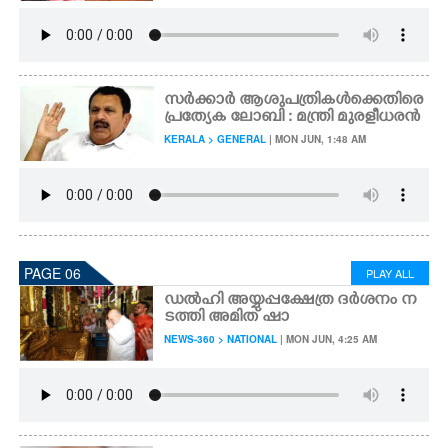
സർക്കാർ ആശുപത്രികൾക്കെതിരെ
പ്രത്യേക ലോബി : മന്ത്രി മുരളീധരൻ
KERALA > GENERAL
| MON JUN, 1:48 AM
PAGE 06
PLAY ALL
ഡൽഹി അയ്യപ്പക്ഷേത്ര ദർശനം ന
ടത്തി അമിത് ഷാ
NEWS-360 > NATIONAL
| MON JUN, 4:25 AM