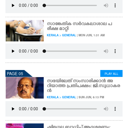
സാങ്കേതിക സർവകലാശാല പ
രീക്ഷ മാറ്റി
KERALA > GENERAL
| MON JUN, 1:31 AM
PAGE 05
PLAY ALL
സഭയിലേത് സംസാരിക്കാൻ അ
റിയാത്ത പ്രതിപക്ഷം: ജി.സുധാകര
ൻ
KERALA > GENERAL
| SUN JUN, 6:13 PM
ഷിഗെല്ല ബാധിച്ച് ആദ്യമരണം: