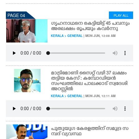
PAGE 04
PLAY ALL
ഗൃഹനാഥനെ കെട്ടിയിട്ട് 45 പവനും
അരലക്ഷം രൂപയും കവർന്നു
KERALA > GENERAL
| MON JUN, 12:08 AM
മാട്രിമോണി സൈറ്റ് വഴി 37 ലക്ഷം
തട്ടിയ കേസ് : കമ്പോഡിയൻ
സംഘത്തിലെ പാലക്കാട് സ്വദേശി
അറസ്റ്റിൽ
KERALA > GENERAL
| MON JUN, 12:11 AM
പുതുയുഗ കേരളത്തിന് സമുദ്ര സ
മ്പദ് വ്യവസ്ഥ