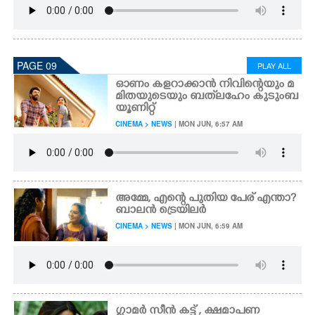
PAGE 09
PLAY ALL
ഓ​ണം​ ​ക​ള​റാ​ക്കാ​ൻ​ നി​വി​ന്റെ​യും മ​
മി​ത​യു​ടെ​യും ബ​ത്‌ല​ഹേം​ ​കു​ടും​ബ​
​യൂ​ണിറ്റ്
CINEMA > NEWS
| MON JUN, 6:57 AM
അ​മ്മേ,​ ​എ​ന്റെ​ ​പു​തി​യ​ ​പേ​ര് ​എ​ന്താ?
ബാ​ലൻ ​ട്രെ​യി​ലർ
CINEMA > NEWS
| MON JUN, 6:59 AM
ഗ്ളാ​​മ​ർ​ ​സീ​ൻ​ ​ക​ട്ട് , ക്ഷമാപണ