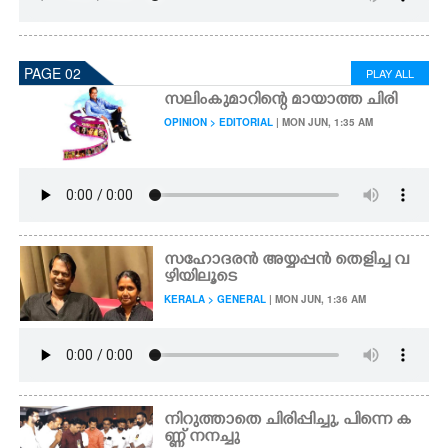
PAGE 02
PLAY ALL
സലിംകുമാറിന്റെ മായാത്ത ചിരി
OPINION > EDITORIAL
| MON JUN, 1:35 AM
സഹോദരൻ അയ്യപ്പൻ തെളിച്ച വ
ഴിയിലൂടെ
KERALA > GENERAL
| MON JUN, 1:36 AM
നിറുത്താതെ ചിരിപ്പിച്ചു, പിന്നെ ക
ണ്ണ് നനച്ചു