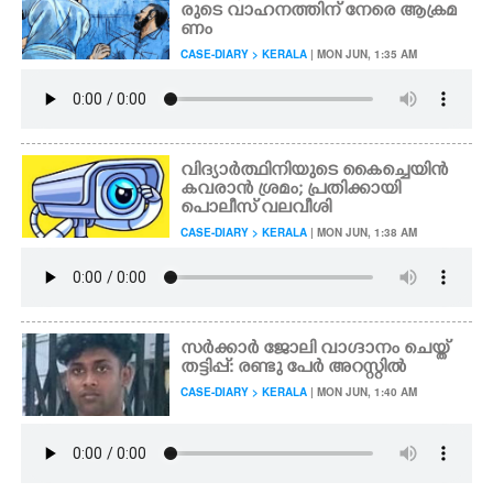
രുടെ വാഹനത്തിന് നേരെ ആക്രമ
ണം
CASE-DIARY > KERALA
| MON JUN, 1:35 AM
വിദ്യാർത്ഥിനിയുടെ കൈച്ചെയിൻ
കവരാൻ ശ്രമം; പ്രതിക്കായി
പൊലീസ് വലവീശി
CASE-DIARY > KERALA
| MON JUN, 1:38 AM
സർക്കാർ ജോലി വാഗ്ദാനം ചെയ്ത്
തട്ടിപ്പ്: രണ്ടു പേർ അറസ്റ്റിൽ
CASE-DIARY > KERALA
| MON JUN, 1:40 AM