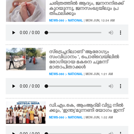
ചരിത്രത്തിൽ ആദ്യം, ജനനനിരക്ക്
കുറയുന്നു, ജനസംഖ്യയിലും പ്ര
തിഫലിക്കും
NEWS-360 > NATIONAL
| MON JUN, 12:34 AM
സ്ട്രെച്ചറിലാണ് 'ആരോഗ്യം
സംവിധാനം ', പൊരിവെയിലിൽ
രോഗിയായ മകനെ ചുമന്ന്
മാതാപിതാക്കൾ
NEWS-360 > NATIONAL
| MON JUN, 1:21 AM
ഡി.എം.കെ, ആംആദ്‌മി വിട്ടു നിൽ
ക്കും, 'ഇന്ത്യ'മുന്നണി യോഗം ഇന്ന്
NEWS-360 > NATIONAL
| MON JUN, 1:32 AM