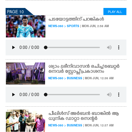
PAGE 10
PLAY ALL
പടയോട്ടത്തിന് പറങ്കികൾ
NEWS-360 > SPORTS
| MON JUN, 2:58 AM
ശ്യാം ശ്രീനിവാസൻ രചിച്ച 'ബെറ്റർ
നെവർ സ്റ്റോപ്സ്' പ്രകാശനം
NEWS-360 > BUSINESS
| MON JUN, 12:36 AM
പീപ്പിൾസ് അർബൻ ബാങ്കിൽ ആ
ധുനിക ഡാറ്റാ സെന്റർ
NEWS-360 > BUSINESS
| MON JUN, 12:37 AM