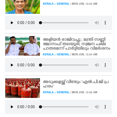
KERALA > GENERAL
| MON JUN, 12:23 AM
CARTOONS
LITERATURE
ZOOM
അളിയൻ രാജിവച്ചു ; മന്ത്രി സണ്ണി
ജോസഫ് തലയൂരി, സ്വജന പക്ഷ
പാതമെന്ന് പാർട്ടിയിലും വിമർശനം
CONTACT US
KERALA > GENERAL
| MON JUN, 12:24 AM
അടുക്കളയ്ക്ക് വീണ്ടും "എൽ.പി.ജി പ്ര
ഹരം"
KERALA > GENERAL
| MON JUN, 12:26 AM