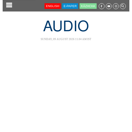
SECTIONS
ENGLISH
E-PAPER
KĀZHCHA
HOME
AUDIO
LATEST
AUDIO
SUNDAY, 09 AUGUST 2026 11.04 AM IST
NOTIFIED NEWS
POLL
KERALA
LOCAL
NEWS 360
CASE DIARY