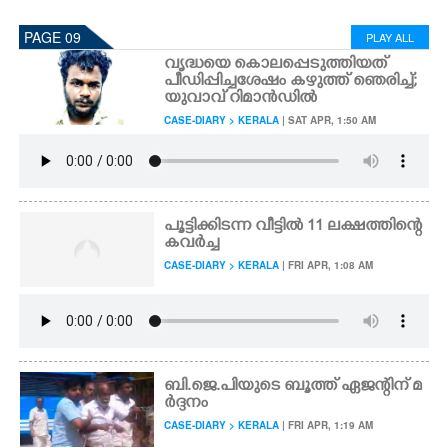
PAGE 09
PLAY ALL
വൃദ്ധയെ കൊലപ്പെടുത്തിയത്
പീഡിപ്പിച്ചശേഷം കഴുത്ത് ഞെരിച്ച്;
യുവാവ് റിമാൻഡിൽ
CASE-DIARY > KERALA
| SAT APR, 1:50 AM
പൂട്ടിക്കിടന്ന വീട്ടിൽ 11 ലക്ഷത്തിന്റെ
കവർച്ച
CASE-DIARY > KERALA
| FRI APR, 1:08 AM
ബി.ജെ.പിയുടെ ബൂത്ത് ഏജന്റിന് മ
ർദ്ദനം
CASE-DIARY > KERALA
| FRI APR, 1:19 AM