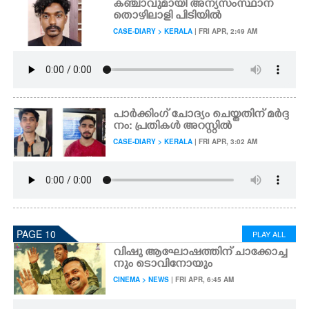
കഞ്ചാവുമായി അന്യസംസ്ഥാന
തൊഴിലാളി പിടിയിൽ
CASE-DIARY > KERALA
| FRI APR, 2:49 AM
പാർക്കിംഗ് ചോദ്യം ചെയ്തതിന് മർദ്ദ
നം: പ്രതികൾ അറസ്റ്റിൽ
CASE-DIARY > KERALA
| FRI APR, 3:02 AM
PAGE 10
PLAY ALL
വിഷു ആഘോഷത്തിന് ചാക്കോച്ച
നും ടൊവിനോയും
CINEMA > NEWS
| FRI APR, 6:45 AM