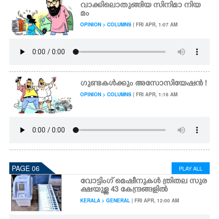
വാക്കിലൊതുങ്ങിയ സിനിമാ നിയ
മം
OPINION > COLUMNS
| FRI APR, 1:07 AM
ഗുണ്ടകൾക്കും അസോസിയേഷൻ !
OPINION > COLUMNS
| FRI APR, 1:16 AM
PAGE 06
PLAY ALL
വോട്ടിംഗ് മെഷീനുകൾ ത്രിതല സുര
ക്ഷയുള്ള 43 കേന്ദ്രങ്ങളിൽ
KERALA > GENERAL
| FRI APR, 12:00 AM