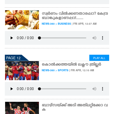
സ്വർണം വിൽക്കണതാരപ്പാ? കേന്ദ്ര
ബാങ്കുകളാണപ്പാ!.......
NEWS-360 > BUSINESS
| FRI APR, 12:37 AM
PAGE 12
PLAY ALL
കൊൽക്കത്തയി​ൽ ലക്നൗ ത്രി​ല്ലർ
NEWS-360 > SPORTS
| FRI APR, 12:10 AM
ബാഴ്സയ്‌ക്ക് അടി അത്‌ലറ്റിക്കോ വ
ക