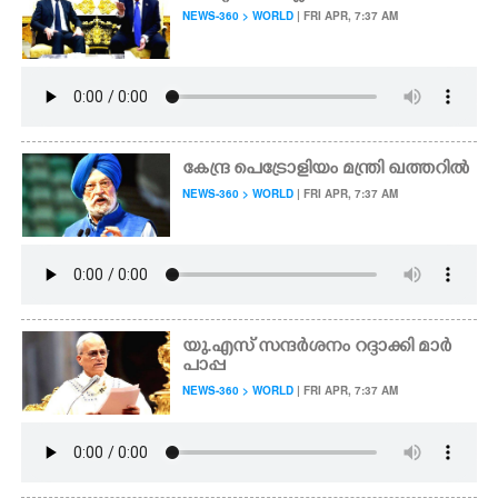
NEWS-360 > WORLD
| FRI APR, 7:37 AM
കേന്ദ്ര പെട്രോളിയം മന്ത്രി ഖത്തറിൽ
NEWS-360 > WORLD
| FRI APR, 7:37 AM
യു.എസ് സന്ദർശനം റദ്ദാക്കി ​മാ​ർ​
പാ​പ്പ
NEWS-360 > WORLD
| FRI APR, 7:37 AM