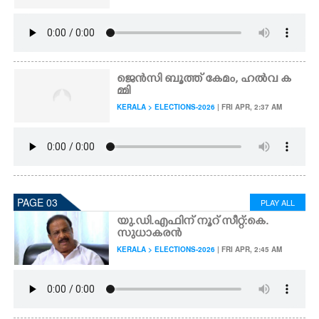
ജെൻസി ബൂത്ത് കേമം,​ ഹൽവ ക
മ്മി
KERALA > ELECTIONS-2026
| FRI APR, 2:37 AM
PAGE 03
PLAY ALL
യു.ഡി.എഫിന് നൂറ് സീറ്റ്:കെ.
സുധാകരൻ
KERALA > ELECTIONS-2026
| FRI APR, 2:45 AM