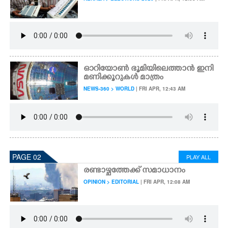
CARTOONS
LITERATURE
ഓറിയോൺ ഭൂമിയിലെത്താൻ ഇനി
ZOOM
മണിക്കൂറുകൾ മാത്രം
NEWS-360 > WORLD
| FRI APR, 12:43 AM
CONTACT US
PAGE 02
PLAY ALL
രണ്ടാഴ്ചത്തേക്ക് സമാധാനം
OPINION > EDITORIAL
| FRI APR, 12:08 AM