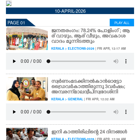
CINEMA
10-APRIL-2026
PAGE 01
PLAY ALL
OPINION
ജനതരംഗം: 78.24% പോളിംഗ് ; ആ
ര് വാഴും,​ ആര് വീഴും, അവകാശ
വാദം മൂന്നിടത്തും
PHOTOS
KERALA > ELECTIONS-2026
| FRI APR, 12:17 AM
LIFESTYLE
SPIRITUAL
സ്വർണം മടക്കി നൽകാൻ ഓട്ടോ
ഡ്രൈവർ കാത്തിരുന്നു 3 വർഷം;
അമ്പരന്ന് മാലദ്വീപ് സ്വദേശിനി
INFO+
KERALA > GENERAL
| FRI APR, 12:32 AM
ART
ഇനി കാത്തിരിപ്പിന്റെ 24 ദിനങ്ങൾ
ASTRO
KERALA > ELECTIONS-2026
| FRI APR, 12:38 AM