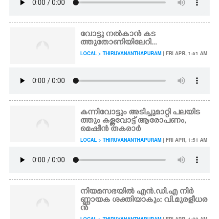
വോട്ടു നൽകാൻ കട
ത്തുതോണിയിലേറി...
LOCAL > THIRUVANANTHAPURAM
| FRI APR, 1:51 AM
കന്നിവോട്ടും അടിച്ചുമാറ്റി പലയിട
ത്തും കള്ളവോട്ട് ആരോപണം,
മെഷീൻ തകരാർ
LOCAL > THIRUVANANTHAPURAM
| FRI APR, 1:51 AM
നിയമസഭയിൽ എൻ.ഡി.എ നിർ
ണ്ണായക ശക്തിയാകും: വി.മുരളീധര
ൻ