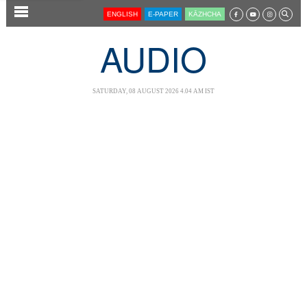
SECTIONS
ENGLISH
E-PAPER
KĀZHCHA
HOME
AUDIO
LATEST
AUDIO
SATURDAY, 08 AUGUST 2026 4.04 AM IST
NOTIFIED NEWS
POLL
KERALA
LOCAL
NEWS 360
CASE DIARY