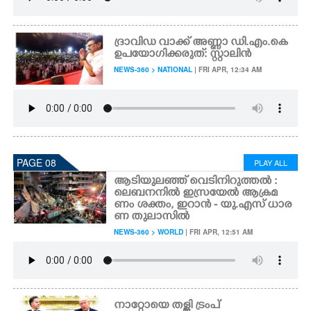
ദ്രാവിഡ വാക്ക് അണ്ണാ ഡി.എം.കെ
ഉപയോഗിക്കരുത്: സ്റ്റാലിൻ
NEWS-360 > NATIONAL
| FRI APR, 12:34 AM
PAGE 08
PLAY ALL
ആടിയുലഞ്ഞ് വെടിനിറുത്തൽ :
ലെബനനിൽ ഇസ്രയേൽ ആക്രമ
ണം ശക്തം, ഇറാൻ - യു.എസ് ധാര
ണ തുലാസിൽ
NEWS-360 > WORLD
| FRI APR, 12:51 AM
നാറ്റോയെ തള്ളി ട്രംപ്