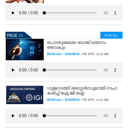
PAGE 11
PLAY ALL
പൊതുമേഖല ബാങ്ക് ലയനം
വൈകും
NEWS-360 > BUSINESS
| FRI APR, 12:32 AM
ഗുജറാത്ത് ടൈറ്റൻസുമായി സഹ
കരിച്ച് ഐ.ജി.ഐ
NEWS-360 > BUSINESS
| FRI APR, 12:33 AM