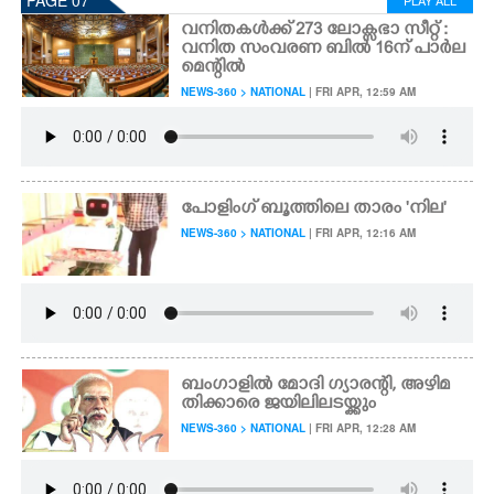
PAGE 07
PLAY ALL
വനിതകൾക്ക് 273 ലോക്സഭാ സീറ്റ് :
വനിത സംവരണ ബിൽ 16ന് പാർല
മെന്റിൽ
NEWS-360 > NATIONAL
| FRI APR, 12:59 AM
പോളിംഗ് ബൂത്തിലെ താരം 'നില'
NEWS-360 > NATIONAL
| FRI APR, 12:16 AM
ബംഗാളിൽ മോദി ഗ്യാരന്റി, അഴിമ
തിക്കാരെ ജയിലിലടയ്ക്കും
NEWS-360 > NATIONAL
| FRI APR, 12:28 AM