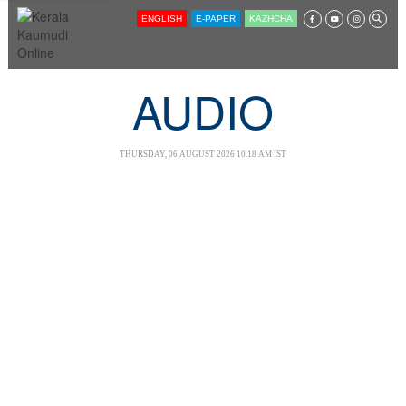
SECTIONS
ENGLISH
E-PAPER
KĀZHCHA
HOME
LATEST
AUDIO
AUDIO
NOTIFIED NEWS
THURSDAY, 06 AUGUST 2026 10.18 AM IST
POLL
KERALA
LOCAL
NEWS 360
CASE DIARY