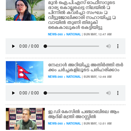
മുൻ ഐ.പി.എസ് ഓഫീസറുടെ
ഭാര്യ കൊല്ലപ്പെട്ട നിലയിൽ 
പിന്നിൽ കവ‌ർച്ചാ സംഘം 
വീട്ടുജോലിക്കാരി സഹായിച്ചു 
വായിൽ തുണി തിരുകി
കൈകാലുകൾ കെട്ടിയിട്ടു
NEWS-360 > NATIONAL
| SUN MAY, 12:47 AM
നേപ്പാൾ അറിയിച്ചു അതിർത്തി തർ
ക്കം ചർച്ചകളിലൂടെ പരിഹരിക്കാം
NEWS-360 > NATIONAL
| SUN MAY, 12:49 AM
ഇ.ഡി കേസിൽ പഞ്ചാബിലെ ആം
ആദ്മി മന്ത്രി അറസ്റ്റിൽ
NEWS-360 > NATIONAL
| SUN MAY, 12:51 AM