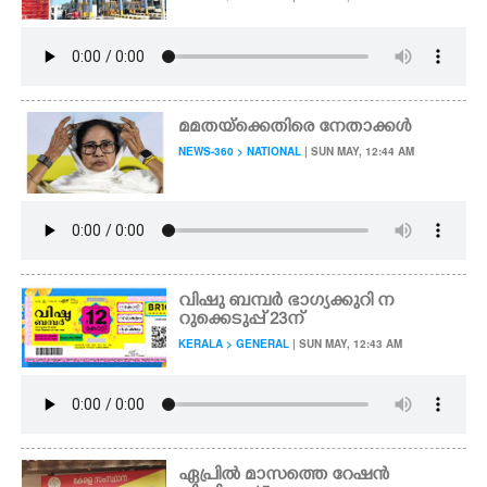
മമതയ്ക്കെതിരെ നേതാക്കൾ
NEWS-360 > NATIONAL
| SUN MAY, 12:44 AM
വിഷു ബമ്പർ ഭാഗ്യക്കുറി ന
റുക്കെടുപ്പ്‌ 23ന്
KERALA > GENERAL
| SUN MAY, 12:43 AM
ഏപ്രിൽ മാസത്തെ റേഷൻ