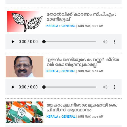
തോൽവിക്ക് കാരണം സി.പി.എം :
മാണിഗ്രൂപ്പ്
KERALA > GENERAL
| SUN MAY, 4:01 AM
'ഉമ്മൻചാണ്ടിയുടെ പോസ്റ്റർ കീറിയ
വർ കോൺഗ്രസുകാരല്ല'
KERALA > GENERAL
| SUN MAY, 3:03 AM
ആകാംക്ഷ,നിരാശ; മൂകമായി കെ.
പി.സി.സി ആസ്ഥാനം
KERALA > GENERAL
| SUN MAY, 3:04 AM