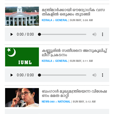
മന്ത്രിമാർക്കായി ഔദ്യോഗിക വസ
തികളിൽ ഒരുക്കം തുടങ്ങി
KERALA > GENERAL
| SUN MAY, 3:08 AM
കണ്ണൂരിൽ സതീശനെ അനുകൂലിച്ച്
ലീഗ് പ്രകടനം
KERALA > GENERAL
| SUN MAY, 3:11 AM
ബംഗാൾ മുഖ്യമന്ത്രിയെന്ന വിശേഷ
ണം മമത മാറ്റി
NEWS-360 > NATIONAL
| SUN MAY, 3:12 AM