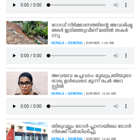
റോഡ് നിർമ്മാണത്തിന്റെ അവശിഷ്ട
ങ്ങൾ ഇടിഞ്ഞുവീണ് മതിൽ തകർ
ന്നു
KERALA > GENERAL
| SUN MAY, 1:38 AM
അവയവ കച്ചവടം: മുഖ്യപ്രതിയുടെ
ഭാര്യ ഉൾപ്പെടെ മൂന്ന് പേർ അറ
സ്റ്റിൽ
KERALA > GENERAL
| SUN MAY, 12:39 AM
തിരുവല്ലം ടോൾ പ്ലാസയിലെ ടോൾ
നിരക്ക് വർദ്ധിപ്പിച്ചു
KERALA > GENERAL
| SUN MAY, 12:40 AM