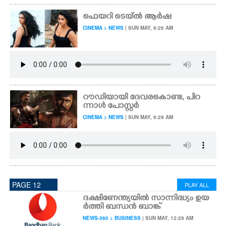
ഫെയറി ടെയ്ൽ ആർഷ
CINEMA > NEWS
| SUN MAY, 6:26 AM
റൗഡിയായി ദേവരകൊണ്ട, പിറ
ന്നാൾ പോസ്റ്റർ
CINEMA > NEWS
| SUN MAY, 6:29 AM
PAGE 12
PLAY ALL
ദക്ഷിണേന്ത്യയിൽ സാന്നിദ്ധ്യം ഉയ
ർത്തി ബന്ധൻ ബാങ്ക്
NEWS-360 > BUSINESS
| SUN MAY, 12:29 AM