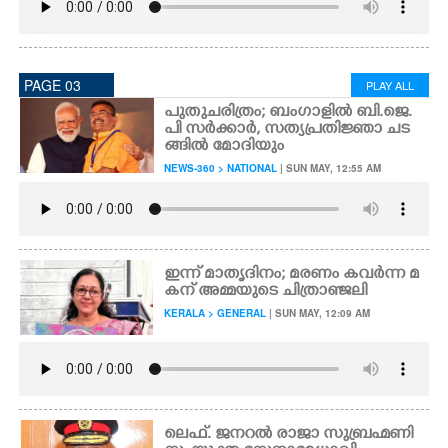
PAGE 03
PLAY ALL
പുതുചരിത്രം; ബംഗാളിൽ ബി.ജെ.
പി സർക്കാർ, സത്യപ്രതിജ്ഞാ ചട
ങ്ങിൽ മോദിയും
NEWS-360 > NATIONAL
| SUN MAY, 12:55 AM
ഇന്ന് മാതൃദിനം; മരണം കവർന്ന മ
കന് അമ്മയുടെ ചിത്രാഞ്ജലി
KERALA > GENERAL
| SUN MAY, 12:09 AM
ലെഫ്. ജനറൽ രാജാ സുബ്രഹ്മണി