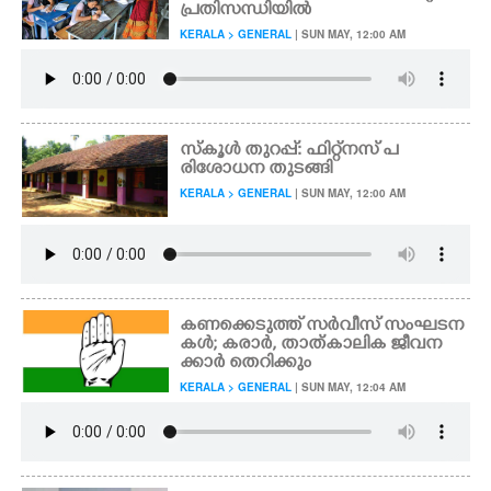
പ്രതിസന്ധിയിൽ
KERALA > GENERAL
| SUN MAY, 12:00 AM
സ്കൂൾ തുറപ്പ്: ഫിറ്റ്‌നസ് പ
രിശോധന തുടങ്ങി​
KERALA > GENERAL
| SUN MAY, 12:00 AM
കണക്കെടുത്ത് സർവീസ് സംഘടന
കൾ; കരാർ, താത്കാലിക ജീവന
ക്കാർ തെറിക്കും
KERALA > GENERAL
| SUN MAY, 12:04 AM