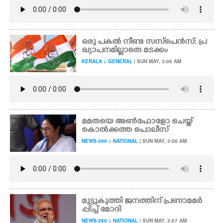
ഒരു പകൽ നീണ്ട സസ്‌പെൻസ്: പ്ര
ഖ്യാപനമില്ലാതെ മടക്കം
KERALA > GENERAL
| SUN MAY, 3:06 AM
മമതയെ അൺഫോളോ ചെയ്ത്
കൊൽക്കത്ത പൊലീസ്
NEWS-360 > NATIONAL
| SUN MAY, 3:06 AM
മുട്ടുകുത്തി ജനത്തിന് പ്രണാമമർ
പ്പിച്ച് മോദി
NEWS-360 > NATIONAL
| SUN MAY, 3:07 AM