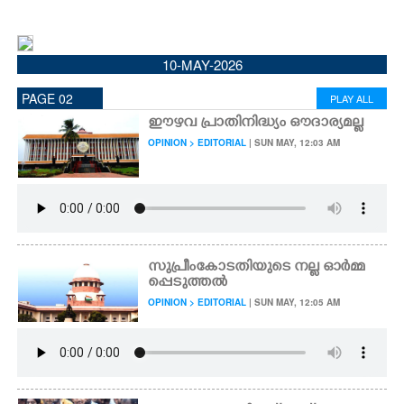
CINEMA
10-MAY-2026
OPINION
PAGE 02
PLAY ALL
PHOTOS
ഈഴവ പ്രാതിനിദ്ധ്യം ഔദാര്യമല്ല
OPINION > EDITORIAL
| SUN MAY, 12:03 AM
LIFESTYLE
SPIRITUAL
സുപ്രീംകോടതിയുടെ നല്ല ഓർമ്മ
INFO+
പ്പെടുത്തൽ
OPINION > EDITORIAL
| SUN MAY, 12:05 AM
ART
ASTRO