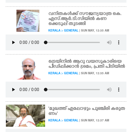
വനിതകൾക്ക് സൗജന്യയാത്ര കെ.
എസ്.ആർ.ടി.സിയിൽ കണ
ക്കെടുപ്പ് തുടങ്ങി
KERALA > GENERAL
| SUN MAY, 12:35 AM
ട്രെയിനിൽ ആറു വയസുകാരിയെ
പീഡിപ്പിക്കാൻ ശ്രമം, പ്രതി​ പി​ടി​യി​ൽ
KERALA > GENERAL
| SUN MAY, 12:35 AM
'മുഖത്ത് എപ്പോഴും പുഞ്ചിരി കരുത
ണം'
KERALA > GENERAL
| SUN MAY, 12:37 AM