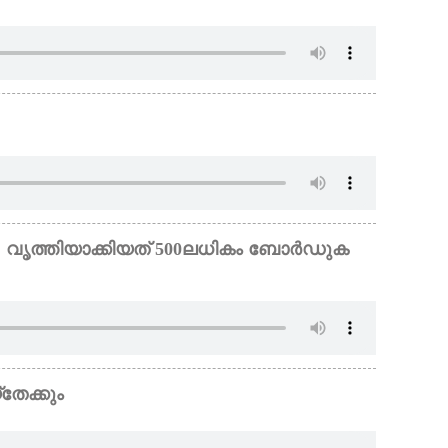
വൃത്തിയാക്കിയത് 500ലധികം ബോർഡുക
തേക്കും