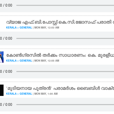
വ്യാജ എഫ്.ബി.പോസ്റ്റ്:കെ.സി.ജോസഫ് പരാത
KERALA > GENERAL
| MON MAY, 12:53 AM
കോൺഗ്രസിൽ തർക്കം സാധാരണം: കെ. മുരളീ
KERALA > GENERAL
| MON MAY, 12:55 AM
'മുടിയനായ പുത്രൻ' പരാമർശം ബൈബിൾ വാക്
KERALA > GENERAL
| MON MAY, 1:00 AM