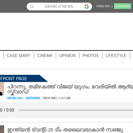
ENGLISH |
KĀZHCHA
CASE DIARY
CINEMA
OPINION
PHOTOS
LIFESTYLE
- FRONT PAGE
പിറന്നു, തമിഴകത്ത് വിജയ് യുഗം; വേദിയിൽ ആദ്യ 
സ്ക്വാഡ്
NEWS-360 > NATIONAL
| MON MAY, 2:53 AM
ഇന്ത്യൻ ട്വന്റി-20 ടീം തലൈവരാകാൻ സഞ്ജു