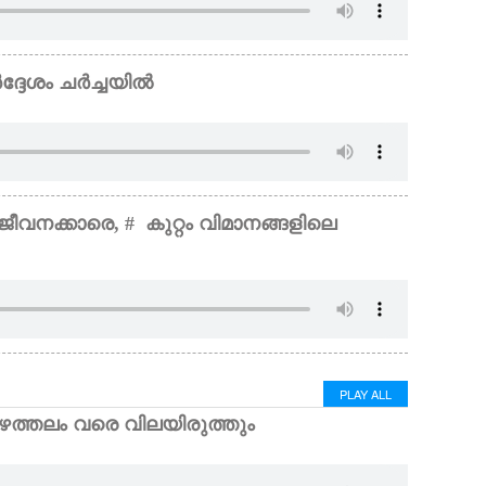
ദ്ദേശം ചർച്ചയിൽ
ജീവനക്കാരെ,​ # കുറ്റം വിമാനങ്ങളിലെ
PLAY ALL
ം​ ​വ​രെ​ ​വി​ല​യി​രു​ത്തും