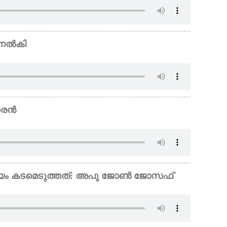
ി നൽകി
ധരൻ
യം കടമെടുത്തത്: അപു ജോൺ ജോസഫ്