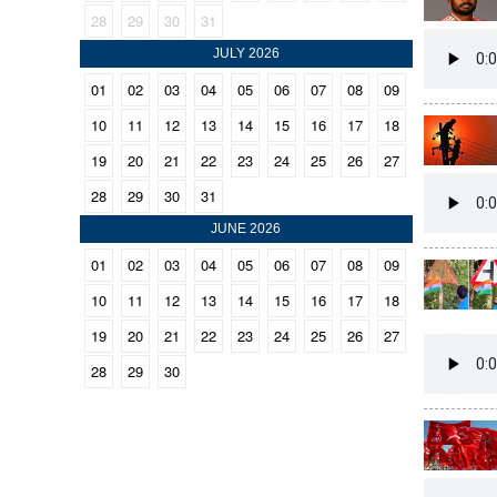
28
29
30
31
CINEMA
JULY 2026
OPINION
01
02
03
04
05
06
07
08
09
10
11
12
13
14
15
16
17
18
PHOTOS
19
20
21
22
23
24
25
26
27
28
29
30
31
LIFESTYLE
JUNE 2026
01
02
03
04
05
06
07
08
09
SPIRITUAL
10
11
12
13
14
15
16
17
18
19
20
21
22
23
24
25
26
27
INFO+
28
29
30
ART
ASTRO