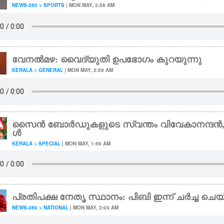
NEWS-360 > SPORTS
| MON MAY, 2:56 AM
വേനൽമഴ: വൈദ്യുതി ഉപഭോഗം കുറയുന്നു
KERALA > GENERAL
| MON MAY, 2:58 AM
സൈൻ ബോർഡുകളുടെ സ്വന്തം വിവേകാനന്ദൻ,​ 
ൾ
KERALA > SPECIAL
| MON MAY, 1:59 AM
പ്രതിപക്ഷ നേതൃ സ്ഥാനം: പിബി ഇന്ന് ചർച്ച ചെയ്‌
NEWS-360 > NATIONAL
| MON MAY, 2:04 AM