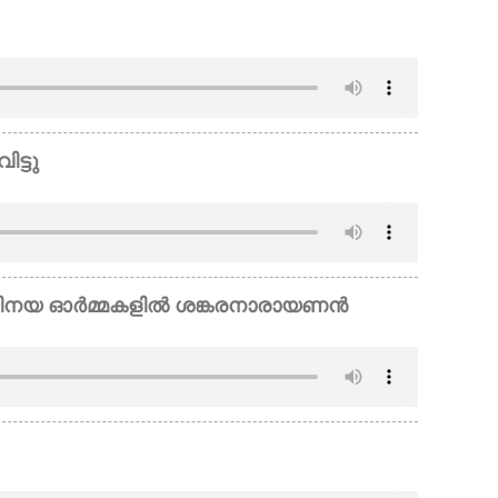
ിട്ടു
് ,​ അഭിനയ ഓർമ്മകളിൽ ശങ്കരനാരായണൻ