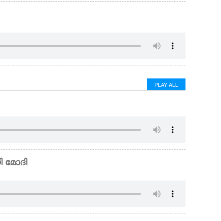
PLAY ALL
യി മോദി