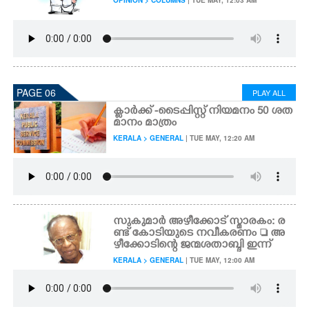
OPINION > COLUMNS
| TUE MAY, 12:03 AM
PAGE 06
PLAY ALL
ക്ലാർക്ക് -ടൈപ്പിസ്റ്റ് നിയമനം 50 ശത
മാനം മാത്രം
KERALA > GENERAL
| TUE MAY, 12:20 AM
സുകുമാർ അഴീക്കോട് സ്മാരകം: ര
ണ്ട് കോടിയുടെ നവീകരണം  അ
ഴീക്കോടിന്റെ ജന്മശതാബ്ദി ഇന്ന്
KERALA > GENERAL
| TUE MAY, 12:00 AM