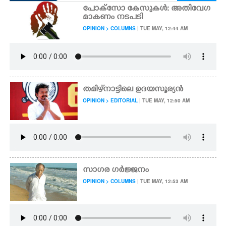
പോക്സോ കേസുകൾ: അതിവേഗ
മാകണം നടപടി
OPINION > COLUMNS
| TUE MAY, 12:44 AM
തമിഴ്‌നാട്ടിലെ ഉദയസൂര്യൻ
OPINION > EDITORIAL
| TUE MAY, 12:50 AM
സാഗര ഗർജ്ജനം
OPINION > COLUMNS
| TUE MAY, 12:53 AM