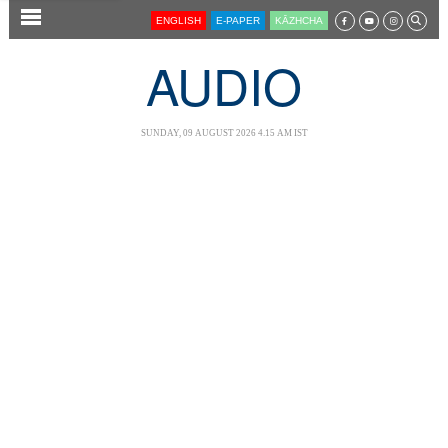
SECTIONS
ENGLISH
E-PAPER
KĀZHCHA
HOME
AUDIO
LATEST
AUDIO
SUNDAY, 09 AUGUST 2026 4.15 AM IST
NOTIFIED NEWS
POLL
KERALA
LOCAL
NEWS 360
CASE DIARY