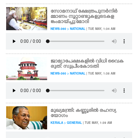
സോമനാഥ് ക്ഷേത്ര പുനർനിർ
മ്മാണം നൂറ്റാണ്ടുകളുടെ കള
ങ്കം മായ്ച്ചു:മോദി
NEWS-360 > NATIONAL
| TUE MAY, 1:34 AM
ജാമ്യാപേക്ഷകളിൽ വിധി വൈക
രുത്: സുപ്രീംകോടതി
NEWS-360 > NATIONAL
| TUE MAY, 1:38 AM
മുഖ്യമന്ത്രി: കണ്ണൂരിൽ രഹസ്യ
യോഗം
KERALA > GENERAL
| TUE MAY, 1:39 AM