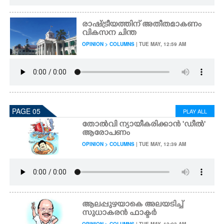
രാഷ്ട്രീയത്തിന് അതീതമാകണം
വികസന ചിന്ത
OPINION > COLUMNS
| TUE MAY, 12:59 AM
PAGE 05
PLAY ALL
തോൽവി ന്യായീകരിക്കാൻ ‌'ഡീൽ'
ആരോപണം
OPINION > COLUMNS
| TUE MAY, 12:39 AM
ആലപ്പുഴയാകെ അലയടിച്ച്
സുധാകരൻ ഫാക്ടർ