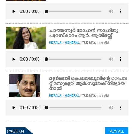
ചാത്തന്നൂർ മോഹൻ സാഹിത്യ
പുരസ്കാരം ആർ. ആതിരയ്ക്ക്
KERALA > GENERAL
| TUE MAY, 1:49 AM
മുൻമന്ത്രി കെ.ബാബുവിന്റെ പ്രൈവ
റ്റ് സെക്രട്ടറി ആർ.സുരേഷ് നിര്യാത
നായി
KERALA > GENERAL
| TUE MAY, 1:51 AM
PAGE 04
PLAY ALL