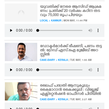
യുവതിക്ക് നേരെ ആസിഡ് ആക്രമ
ണം: പ്രതിക്ക് 20 വർഷം കഠിന തട
വും 75,000 രൂപ പിഴയും
LOCAL > KANNUR
| MON MAY, 11:44 PM
ഡോക്ടർമാർക്ക് ഭീഷണി, പണം തട്ട
ൽ: ഗ്രേഡ് എസ്.ഐ മുജീബ് അറ
സ്റ്റിൽ
CASE-DIARY > KERALA
| TUE MAY, 1:50 AM
ലൈഫ് പദ്ധതി ആനുകൂല്യം
കൈമാറാൻ കൈക്കൂലി : വില്ലേജ്
എക്സ്‌റ്റെൻഷൻ ഓഫീസർ പിടിയിൽ
CASE-DIARY > KERALA
| TUE MAY, 2:27 AM