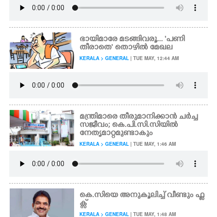
ഭായിമാരേ മടങ്ങിവരൂ... 'പണി
തീരാതെ" തൊഴിൽ മേഖല
KERALA > GENERAL
| TUE MAY, 12:44 AM
മന്ത്രിമാരെ തീരുമാനിക്കാൻ ചർച്ച
സജീവം; കെ.പി.സി.സിയിൽ
നേതൃമാറ്റമുണ്ടാകും
KERALA > GENERAL
| TUE MAY, 1:46 AM
കെ.സിയെ അനുകൂലിച്ച് വീണ്ടും ഫ്ല
ക്സ്
KERALA > GENERAL
| TUE MAY, 1:48 AM