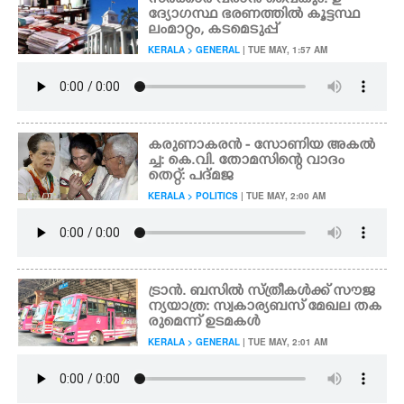
സർക്കാർ വരാൻ വൈകും: ഉ
ദ്യോഗസ്ഥ ഭരണത്തിൽ കൂട്ടസ്ഥ
ലംമാറ്റം, കടമെടുപ്പ്
KERALA > GENERAL
| TUE MAY, 1:57 AM
കരുണാകരൻ - സോണിയ അകൽ
ച്ച: കെ.വി. തോമസിന്റെ വാദം
തെറ്റ്: പദ്മജ
KERALA > POLITICS
| TUE MAY, 2:00 AM
ട്രാൻ. ബസിൽ സ്ത്രീകൾക്ക് സൗജ
ന്യയാത്ര: സ്വകാര്യബസ് മേഖല തക
രുമെന്ന് ഉടമകൾ
KERALA > GENERAL
| TUE MAY, 2:01 AM