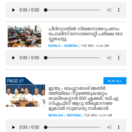
പിൻവാതിൽ നിയമനാരോപണം:
പൊലീസ് സൊസൈറ്റി പരീക്ഷ തട
സ്സപ്പെട്ടു
KERALA > GENERAL
| TUE MAY, 12:00 AM
PAGE 07
PLAY ALL
ഇന്ത്യ - ബംഗ്ലാദേശ് അതിർ
ത്തിയിലെ നുഴഞ്ഞുകയറ്റം;
വേലികെട്ടാൻ 600 ഏക്കർ, ബി.എ​
സ്എ​ഫി​ന് ആറു തീരുമാനങ്ങ
ളുമായി സുവേന്ദു സർക്കാർ
NEWS-360 > NATIONAL
| TUE MAY, 12:34 AM