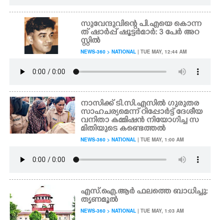
സുവേന്ദുവിന്റെ പി.എയെ കൊന്ന
ത് ഷാർപ്പ് ഷൂട്ടർമാർ: 3 പേർ അറ
സ്റ്റിൽ
NEWS-360 > NATIONAL
| TUE MAY, 12:44 AM
നാസിക്ക് ടി.സി.എസിൽ ഗുരുതര
സാഹചര്യമെന്ന് റിപ്പോർട്ട് ദേശീയ
വനിതാ കമ്മിഷൻ നിയോഗിച്ച സ
മിതിയുടെ കണ്ടെത്തൽ
NEWS-360 > NATIONAL
| TUE MAY, 1:00 AM
എസ്.ഐ.ആർ ഫലത്തെ ബാധിച്ചു:
തൃണമൂൽ
NEWS-360 > NATIONAL
| TUE MAY, 1:03 AM