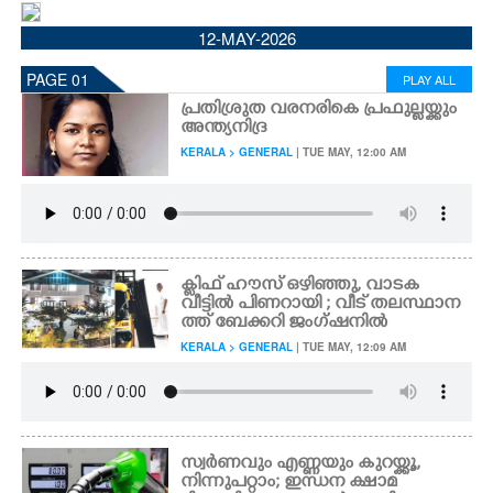
CINEMA
12-MAY-2026
PAGE 01
PLAY ALL
OPINION
പ്രതിശ്രുത വരനരികെ പ്രഫുല്ലയ്ക്കും
അന്ത്യനിദ്ര
PHOTOS
KERALA > GENERAL
| TUE MAY, 12:00 AM
LIFESTYLE
SPIRITUAL
ക്ലിഫ് ഹൗസ് ഒഴിഞ്ഞു, വാടക
വീട്ടിൽ പിണറായി ; വീട് തലസ്ഥാന
ത്ത് ബേക്കറി ജംഗ്ഷനിൽ
INFO+
KERALA > GENERAL
| TUE MAY, 12:09 AM
ART
സ്വർണവും എണ്ണയും കുറയ്ക്കൂ,​
ASTRO
നിന്നുപറ്റാം; ഇന്ധന ക്ഷാമ