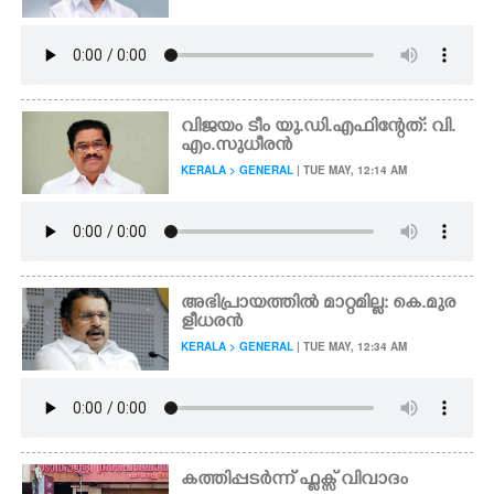
വിജയം ടീം യു.ഡി.എഫിന്റേത്: വി.
എം.സുധീരൻ
KERALA > GENERAL
| TUE MAY, 12:14 AM
അഭിപ്രായത്തിൽ മാറ്റമില്ല: കെ.മുര
ളീധരൻ
KERALA > GENERAL
| TUE MAY, 12:34 AM
കത്തിപ്പടർന്ന് ഫ്ലക്സ് വിവാദം