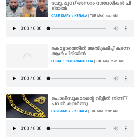
വേട്ട, മൂന്ന് അസാം സ്വദേശി​കൾ പി​
ടി​യി​ൽ
CASE-DIARY > KERALA
| TUE MAY, 1:37 AM
കൊട്ടാരത്തിൽ അതിക്രമിച്ച് കടന്ന
ആൾ പിടിയിൽ
LOCAL > PATHANAMTHITTA
| TUE MAY, 2:41 AM
പൊലീസുകാരന്റെ വീട്ടിൽ നിന്ന് 7
പവൻ കവർന്നു
CASE-DIARY > KERALA
| TUE MAY, 2:32 AM