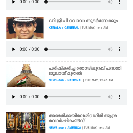
ഡി.ജി.പി റവാഡ തുടർന്നേക്കും
KERALA > GENERAL
| TUE MAY, 1:41 AM
പരിഷ്‌കരിച്ച തൊഴിലുറപ്പ് പദ്ധതി
ജൂലായ് മുതൽ
NEWS-360 > NATIONAL
| TUE MAY, 12:45 AM
അമേരിക്കയിലെ ശിവഗിരി ആശ്ര
മ വാർഷികം 23ന്
NEWS-360 > AMERICA
| TUE MAY, 1:48 AM