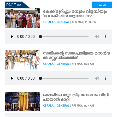
PAGE 03
PLAY ALL
കേക്ക് മുറിച്ചും മധുരം വിളമ്പിയും
'ദേവകി"യിൽ ആഘോഷം
KERALA > GENERAL
| THU MAY, 11:16 PM
സതീശന്റെ സത്യപ്രതിജ്ഞ സെൻട്ര
ൽ സ്റ്റേഡിയത്തിൽ
KERALA > GENERAL
| FRI MAY, 1:25 AM
ശബരിമല യുവതീപ്രവേശനം വിധി
പറയാൻ മാറ്റി
KERALA > GENERAL
| FRI MAY, 1:27 AM