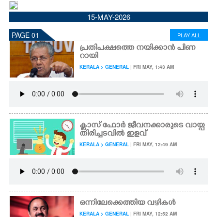
CINEMA
15-MAY-2026
PAGE 01
PLAY ALL
OPINION
പ്രതിപക്ഷത്തെ നയിക്കാൻ പിണ
റായി
PHOTOS
KERALA > GENERAL
| FRI MAY, 1:43 AM
LIFESTYLE
SPIRITUAL
ക്ളാസ് ഫോർ ജീവനക്കാരുടെ വായ്പ
തിരിച്ചടവിൽ ഇളവ്
KERALA > GENERAL
| FRI MAY, 12:49 AM
INFO+
ART
ഒന്നിലേക്കെത്തിയ വഴികൾ
ASTRO
KERALA > GENERAL
| FRI MAY, 12:52 AM