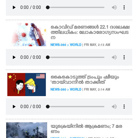
കൊവി​ഡ് മ​ര​ണ​ങ്ങ​ൾ​ 22.1​ ​ദ​ശ​ല​ക്ഷ​
ത്തി​ല​ധി​കം​:​ ലോ​കാ​രോ​ഗ്യ​സം​ഘ​ട
ന
NEWS-360 > WORLD
| FRI MAY, 2:13 AM
കൈകൊടുത്ത് ട്രംപും ഷീയും
'തായ്‌വാനി'ൽ താക്കീത്
NEWS-360 > WORLD
| FRI MAY, 2:14 AM
യുക്രെയിനിൽ ആക്രമണം; 7 മര
ണം