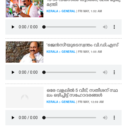
15-ാം വയസിൽ തുടക്കം, 62ൽ മുഖ്യ
മന്ത്രി
KERALA > GENERAL
| FRI MAY, 1:52 AM
'ജെൻസി'യുടെ സ്വന്തം വി.ഡി.എസ്
KERALA > GENERAL
| FRI MAY, 1:55 AM
ഒരേ വളപ്പിൽ 5 വീട്; സതീശന് സ്ഥ
ലം ഒഴിച്ചിട്ട് സഹോദരങ്ങൾ
KERALA > GENERAL
| FRI MAY, 12:59 AM