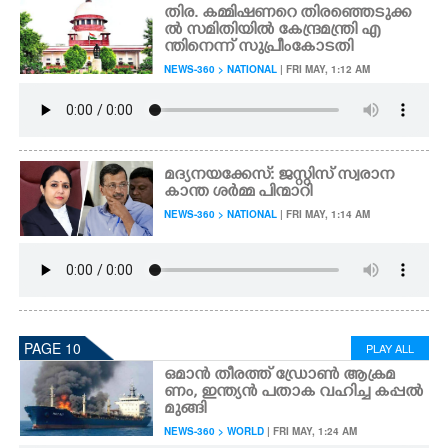
തിര. കമ്മിഷണറെ തിരഞ്ഞെടുക്ക
ൽ സമിതിയിൽ കേന്ദ്രമന്ത്രി എ
ന്തിനെന്ന് സുപ്രീംകോടതി
NEWS-360 > NATIONAL
| FRI MAY, 1:12 AM
മദ്യനയക്കേസ്: ജസ്റ്റിസ് സ്വരാന
കാന്ത ശർമ്മ പിന്മാറി
NEWS-360 > NATIONAL
| FRI MAY, 1:14 AM
PAGE 10
PLAY ALL
ഒമാൻ തീരത്ത് ഡ്രോൺ ആക്രമ
ണം, ഇന്ത്യൻ പതാക വഹിച്ച കപ്പൽ
മുങ്ങി
NEWS-360 > WORLD
| FRI MAY, 1:24 AM