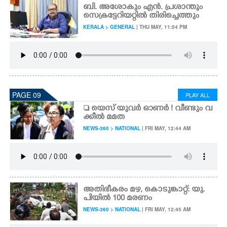
ബി. അശോകും എൻ. പ്രശാന്തും
സെക്രട്ടേറിയറ്റിൽ തിരിച്ചെത്തും
KERALA > GENERAL
| THU MAY, 11:54 PM
PAGE 09
PLAY ALL
 യെസ് യുവർ ഓണ‌ർ ! വീണ്ടും വ
ക്കീൽ മമത
NEWS-360 > NATIONAL
| FRI MAY, 12:44 AM
അതിഭീകരം മഴ,​ കൊടുങ്കാറ്റ്: യു.
പിയിൽ 100 മരണം
NEWS-360 > NATIONAL
| FRI MAY, 12:45 AM