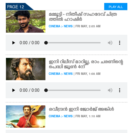
PAGE 12
PLAY ALL
മമ്മൂട്ടി - നിതീഷ് സഹദേവ് ചിത്ര
ത്തിൽ ഹാഷിർ
CINEMA > NEWS
| FRI MAY, 2:05 AM
ഇനി റിലീസ് മാറില്ല, രാം ചരണിന്റെ
പെദ്ധി ജൂൺ 4ന്
CINEMA > NEWS
| FRI MAY, 1:08 AM
രവീന്ദ്രൻ ഇനി ജോർജ് അങ്കിൾ
CINEMA > NEWS
| FRI MAY, 1:10 AM