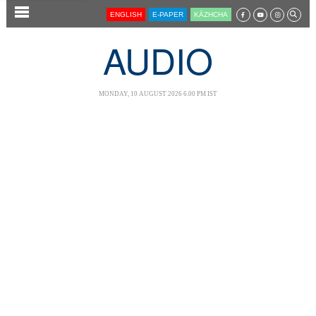
SECTIONS
ENGLISH
E-PAPER
KĀZHCHA
HOME
AUDIO
LATEST
AUDIO
MONDAY, 10 AUGUST 2026 6.00 PM IST
NOTIFIED NEWS
POLL
KERALA
LOCAL
NEWS 360
CASE DIARY