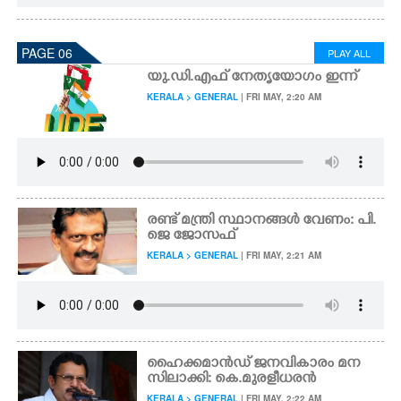
PAGE 06
PLAY ALL
യു.ഡി.എഫ് നേതൃയോഗം ഇന്ന്
KERALA > GENERAL
| FRI MAY, 2:20 AM
രണ്ട് മന്ത്രി സ്ഥാനങ്ങൾ വേണം: പി.
ജെ ജോസഫ്
KERALA > GENERAL
| FRI MAY, 2:21 AM
ഹൈക്കമാൻഡ് ജനവികാരം മന
സിലാക്കി: കെ.മുരളീധരൻ
KERALA > GENERAL
| FRI MAY, 2:22 AM