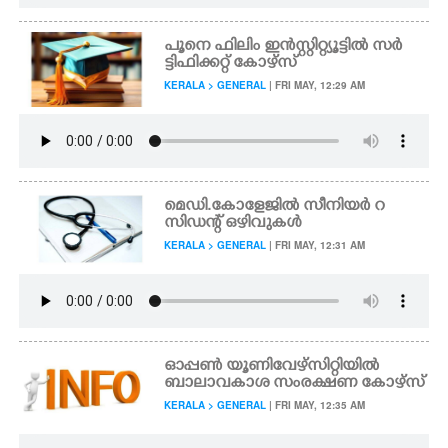
പൂനെ ഫിലിം ഇൻസ്റ്റിറ്റ്യൂട്ടിൽ സർ
ട്ടിഫിക്കറ്റ് കോഴ്സ്
KERALA > GENERAL
| FRI MAY, 12:29 AM
മെഡി.കോളേജിൽ സീനിയർ റ
സിഡന്റ് ഒഴിവുകൾ
KERALA > GENERAL
| FRI MAY, 12:31 AM
ഓപ്പൺ യൂണിവേഴ്സിറ്റിയിൽ
ബാലാവകാശ സംരക്ഷണ കോഴ്സ്
KERALA > GENERAL
| FRI MAY, 12:35 AM