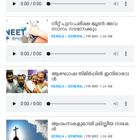
നീറ്റ് പുന:പരീക്ഷ ജൂൺ അവ
സാനം നടന്നേക്കും
KERALA > GENERAL
| FRI MAY, 1:28 AM
ആഘോഷ തിമിർപ്പിൽ ഇന്ദിരാഭവ
ൻ
KERALA > GENERAL
| FRI MAY, 1:34 AM
ആശംസകളുമായി ക്രിസ്തീയ സഭക
ൾ
KERALA > GENERAL
| FRI MAY, 1:35 AM