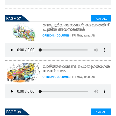
PAGE 07
PLAY ALL
മദ്ധ്യപൂർവ ദേശങ്ങൾ: കേരളത്തിന്
പുതിയ അവസരങ്ങൾ
OPINION > COLUMNS
| FRI MAY, 12:42 AM
വാഴ്ത്തപ്പെടേണ്ട പൊതുഗതാഗത
സംസ്കാരം
OPINION > COLUMNS
| FRI MAY, 12:43 AM
PAGE 08
PLAY ALL