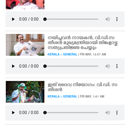
CARTOONS
LITERATURE
നയിച്ചവൻ നായകൻ, വി.ഡി.സ
തീശൻ മുഖ്യമന്ത്രിയായി തിങ്കളാഴ്ച
ZOOM
സത്യപ്രതിജ്ഞ ചെയ്യും
KERALA > GENERAL
| FRI MAY, 12:57 AM
CONTACT US
ഇത് ദൈവ നിയോഗം: വി.ഡി. സ
തീശൻ
KERALA > GENERAL
| FRI MAY, 1:01 AM