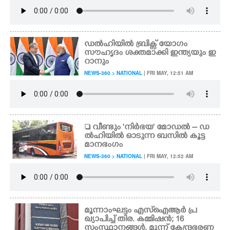
ഡൽഹിയിൽ ബ്രിക്സ് യോഗം
സൗഹൃദം ശക്തമാക്കി ഇന്ത്യയും ഇ
റാനും
NEWS-360 > NATIONAL
| FRI MAY, 12:51 AM
 വീണ്ടും 'നിർഭയ' മോഡൽ -- ഡ
ൽഹിയിൽ ഓടുന്ന ബസിൽ കൂട്ട
മാനഭംഗം
NEWS-360 > NATIONAL
| FRI MAY, 12:52 AM
മൂന്നാംഘട്ടം എസ്ഐആർ പ്ര
ഖ്യാപിച്ച് തിര. കമ്മിഷൻ; 16
സംസ്ഥാനങ്ങൾ, മൂന്ന് കേന്ദ്രഭരണ