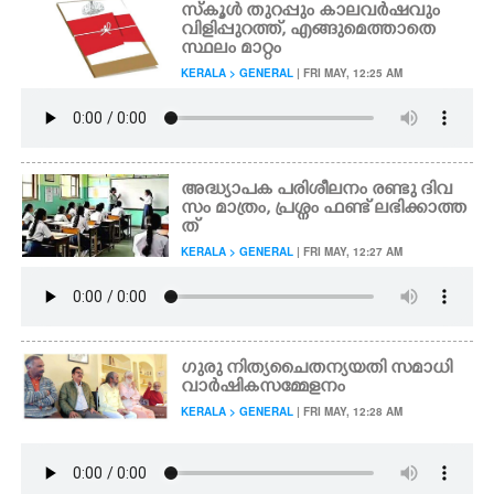
സ്കൂൾ തുറപ്പും കാലവർഷവും
വിളിപ്പുറത്ത്, എങ്ങുമെത്താതെ
സ്ഥലം മാറ്റം
KERALA > GENERAL
| FRI MAY, 12:25 AM
അദ്ധ്യാപക പരിശീലനം രണ്ടു ദിവ
സം മാത്രം, പ്രശ്നം ഫണ്ട് ലഭിക്കാത്ത
ത്
KERALA > GENERAL
| FRI MAY, 12:27 AM
ഗുരു നിത്യചൈതന്യയതി സമാധി
വാർഷികസമ്മേളനം
KERALA > GENERAL
| FRI MAY, 12:28 AM