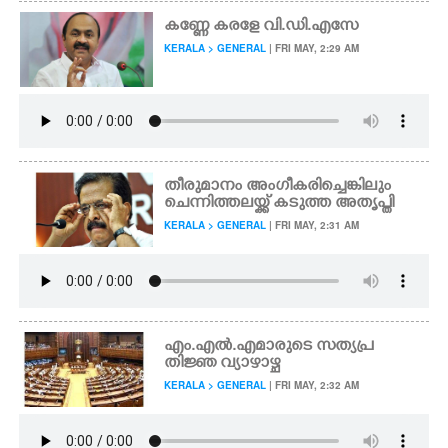
കണ്ണേ​ കരളേ വി.ഡി.എസേ
KERALA > GENERAL
| FRI MAY, 2:29 AM
തീരുമാനം അംഗീകരിച്ചെങ്കിലും
ചെന്നിത്തലയ്ക്ക് കടുത്ത അതൃപ്തി
KERALA > GENERAL
| FRI MAY, 2:31 AM
എം.എൽ.എമാരുടെ സത്യപ്ര
തിജ്ഞ വ്യാഴാഴ്ച
KERALA > GENERAL
| FRI MAY, 2:32 AM