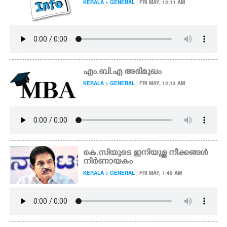
KERALA > GENERAL
| FRI MAY, 12:11 AM
എം.ബി.എ അഭിമുഖം
KERALA > GENERAL
| FRI MAY, 12:13 AM
കെ.സിയുടെ ഇനിയുള്ള നീക്കങ്ങൾ
നിർണായകം
KERALA > GENERAL
| FRI MAY, 1:49 AM