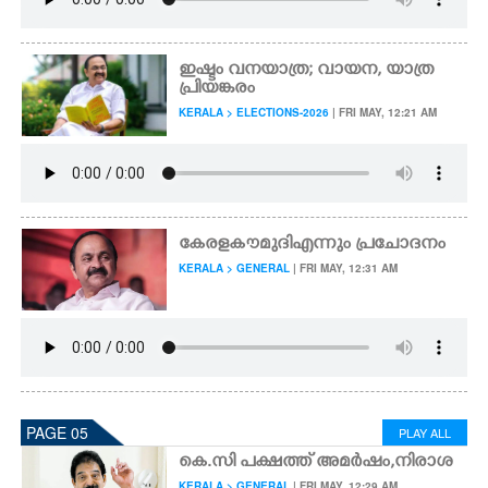
ഇഷ്ടം വനയാത്ര; വായന, യാത്ര
പ്രിയങ്കരം
KERALA > ELECTIONS-2026
| FRI MAY, 12:21 AM
കേരളകൗമുദി​ എന്നും പ്രചോദനം
KERALA > GENERAL
| FRI MAY, 12:31 AM
PAGE 05
PLAY ALL
കെ.സി പക്ഷത്ത് അമർഷം,നിരാശ
KERALA > GENERAL
| FRI MAY, 12:29 AM