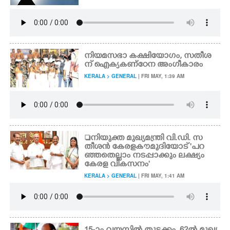
നിയമസഭാ കക്ഷിയോഗം, സതീശ
ന് ഐക്യകണ്ഠേന അംഗീകാരം
KERALA > GENERAL
| FRI MAY, 1:39 AM
നിയുക്ത മുഖ്യമന്ത്രി വി.ഡി. സ
തീശൻ കേരളകൗമുദിയോട് 'പറ
ഞ്ഞതെല്ലാം നടപ്പാക്കും ലക്ഷ്യം
കേരള വികസനം'
KERALA > GENERAL
| FRI MAY, 1:41 AM