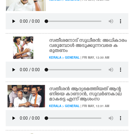
സതീശനോട് സുധീരൻ: അധികാരം
വരുമ്പോൾ അടുക്കുന്നവരെ ക
രുതണം
KERALA > GENERAL
| FRI MAY, 12:30 AM
സതീശൻ ആദ്യമെത്തിയത് ആന്റ
ണിയെ കാണാൻ, സുവർണകാല
മാകട്ടെ എന്ന് ആശംസ
KERALA > GENERAL
| FRI MAY, 12:31 AM