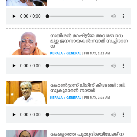
സതീശൻ രാഷ്ട്രീയ അവബോധ
മുള്ള ജനനായകൻ:സ്വാമി സച്ചിദാന
ന്ദ
KERALA > GENERAL
| FRI MAY, 2:22 AM
കോൺഗ്രസ് ലീഗിന് കീഴടങ്ങി : ജി.
സുകുമാരൻ നായർ
KERALA > GENERAL
| FRI MAY, 2:23 AM
കേരളത്തെ പുതുദിശയിലേക്ക് ന