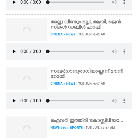
അല്ലു വീണ്ടും മല്ലു ആയി, ജെൻ
സികൾ ഡബിൾ ഹാപ്പി
CINEMA > NEWS
| TUE JUN, 6:42 AM
സ്വവർഗാനുരാഗിയല്ലെന്ന് മൗനി
റോയി
CINEMA > NEWS
| TUE JUN, 6:47 AM
ഐവറി ഇത്തിരി 'കോസ്റ്റ്‌ലി'യാ...
NEWS-360 > SPORTS
| TUE JUN, 12:47 AM