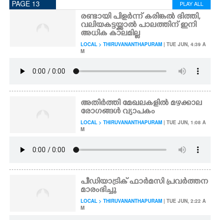
PAGE 13
PLAY ALL
രണ്ടായി പിളർന്ന് കരിങ്കൽ ഭിത്തി,
വലിയകട്ടയ്ക്കാൽ പാലത്തിന് ഇനി
അധിക കാലമില്ല
LOCAL > THIRUVANANTHAPURAM
| TUE JUN, 4:39 A
M
അതിർത്തി മേഖലകളിൽ മഴക്കാല
രോഗങ്ങൾ വ്യാപകം
LOCAL > THIRUVANANTHAPURAM
| TUE JUN, 1:08 A
M
പീഡിയാട്രിക് ഫാർമസി പ്രവർത്തന
മാരംഭിച്ചു
LOCAL > THIRUVANANTHAPURAM
| TUE JUN, 2:22 A
M