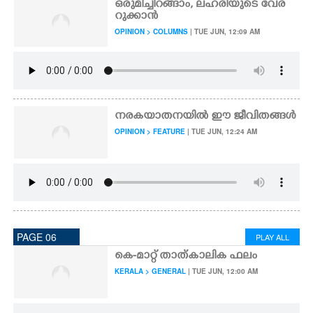
ഒരുമിച്ചിറങ്ങാം, ലഹരിയുടെ വേര
റുക്കാൻ
OPINION > COLUMNS
| TUE JUN, 12:09 AM
നരകയാതനയിൽ ഈ ജീവിതങ്ങൾ
OPINION > FEATURE
| TUE JUN, 12:24 AM
PAGE 06
PLAY ALL
കെ-മാറ്റ് താത്കാലിക ഫലം
KERALA > GENERAL
| TUE JUN, 12:00 AM