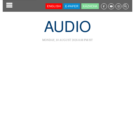
SECTIONS
ENGLISH
E-PAPER
KĀZHCHA
HOME
AUDIO
LATEST
AUDIO
MONDAY, 10 AUGUST 2026 8.08 PM IST
NOTIFIED NEWS
POLL
KERALA
LOCAL
NEWS 360
CASE DIARY