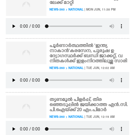
ലേക്ക് മാറ്റി
NEWS-360 > NATIONAL
| MON JUN, 11:38 PM
പൂർണാർത്ഥത്തിൽ 'ഇന്ത്യ
നാകാൻ'കരസേന, പുരുഷ ഉ
ദ്യോഗസ്ഥർക്ക് ബന്ധി ജാക്കറ്റ്, വ
നിതകൾക്ക് ഇളംനിറത്തിലുള്ള സാരി
NEWS-360 > NATIONAL
| TUE JUN, 12:02 AM
തൃണമൂൽ പിളർപ്പ്, തിര
ഞ്ഞെടുപ്പിൽ ജയിക്കാത്ത എൻ‌.സി‌.
പി‌.ഐയ്‌ക്ക് 20 എം.പിമാർ
NEWS-360 > NATIONAL
| TUE JUN, 12:19 AM