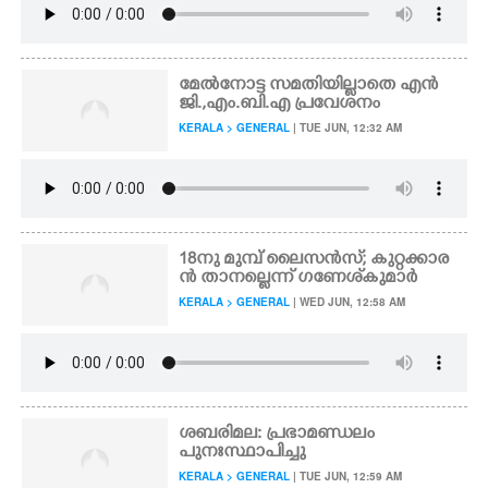
മേൽനോട്ട സമതിയില്ലാതെ എൻ
ജി.,എം.ബി.എ പ്രവേശനം
KERALA > GENERAL
| TUE JUN, 12:32 AM
18നു മുമ്പ് ലൈസൻസ്; കുറ്റക്കാര
ൻ താനല്ലെന്ന് ഗണേശ്‌കുമാർ
KERALA > GENERAL
| WED JUN, 12:58 AM
ശബരിമല: പ്രഭാമണ്ഡലം
പുനഃസ്ഥാപിച്ചു
KERALA > GENERAL
| TUE JUN, 12:59 AM