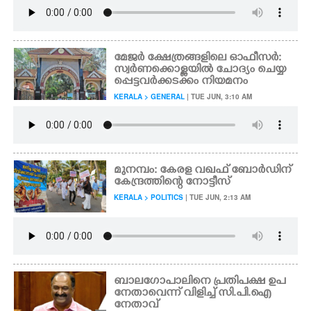
മേജർ ക്ഷേത്രങ്ങളിലെ ഓഫീസർ:
സ്വർണക്കൊള്ളയിൽ ചോദ്യം ചെയ്യ
പ്പെട്ടവർക്കടക്കം നിയമനം
KERALA > GENERAL
| TUE JUN, 3:10 AM
മുനമ്പം: കേരള വഖഫ് ബോർഡിന്
കേന്ദ്രത്തിന്റെ നോട്ടീസ്
KERALA > POLITICS
| TUE JUN, 2:13 AM
ബാലഗോപാലിനെ പ്രതിപക്ഷ ഉപ
നേതാവെന്ന് വിളിച്ച് സി.പി.ഐ
നേതാവ്