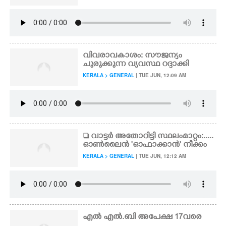
വിവരാവകാശം: സൗജന്യം
ചുരുക്കുന്ന വ്യവസ്ഥ റദ്ദാക്കി
KERALA > GENERAL
| TUE JUN, 12:09 AM
 വാട്ടർ അതോറിട്ടി സ്ഥലംമാറ്റം:.....
ഓൺലൈൻ 'ഓഫാക്കാൻ" നീക്കം
KERALA > GENERAL
| TUE JUN, 12:12 AM
എൽ എൽ.ബി അപേക്ഷ 17വരെ