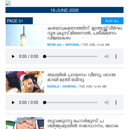
CINEMA
16-JUNE-2026
PAGE 01
PLAY ALL
OPINION
കരയാക്രമണത്തിന് ഇന്ത്യയ്ക്ക് ദീർഘ
ദൂര ക്രൂസ് മിസൈൽ, പരീക്ഷണം
വിജയകരം
PHOTOS
NEWS-360 > NATIONAL
| TUE JUN, 12:00 AM
LIFESTYLE
SPIRITUAL
തലയിൽ പായസം വീണു, ശാന്ത
മായി മന്ത്രി ബിന്ദു
KERALA > GENERAL
| TUE JUN, 12:00 AM
INFO+
ART
തുറക്കുന്നു ഹോർമുസ് ; പ
ASTRO
ശ്ചിമേഷ്യയിൽ സമാധാനം, ലോക