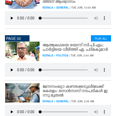
ത്തിന് ആശ്വാസം
KERALA > GENERAL
| TUE JUN, 12:05 AM
CARTOONS
LITERATURE
PAGE 02
PLAY ALL
ZOOM
ആത്മകഥയെ ഭയന്ന് സി.പി.എം;
പാർട്ടിയെ വീഴ്ത്തി എ. പദ്മകുമാർ
CONTACT US
KERALA > POLITICS
| TUE JUN, 2:54 AM
ജനസംഖ്യാ കണക്കെടുപ്പിലേക്ക്
കേരളം: സെൻസസ് നടപടികൾ ഇ
ന്നു മുതൽ
KERALA > GENERAL
| TUE JUN, 2:59 AM