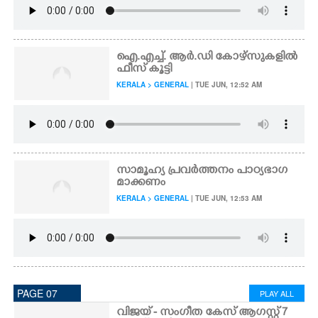
ഐ.എച്ച്. ആർ.ഡി കോഴ്സുകളിൽ
ഫീസ് കൂട്ടി
KERALA > GENERAL
| TUE JUN, 12:52 AM
സാമൂഹ്യ പ്രവർത്തനം പാഠ്യഭാഗ
മാക്കണം
KERALA > GENERAL
| TUE JUN, 12:53 AM
PAGE 07
PLAY ALL
വിജയ് - സംഗീത കേസ് ആഗസ്റ്റ് 7