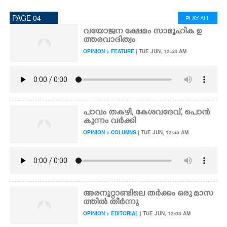
PAGE 04
PLAY ALL
വയോജന ക്ഷേമം സാമൂഹിക ഉ
ത്തരവാദിത്വം
OPINION > FEATURE
| TUE JUN, 12:53 AM
പാവം തകഴി, കേശവദേവ്, പൊൻ
കുന്നം വർക്കി
OPINION > COLUMNS
| TUE JUN, 12:55 AM
അരനൂറ്റാണ്ടിലെ തർക്കം ഒരു മാസ
ത്തിൽ തീർന്നു
OPINION > EDITORIAL
| TUE JUN, 12:03 AM