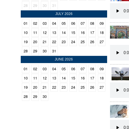
28
29
30
31
CINEMA
JULY 2026
OPINION
01
02
03
04
05
06
07
08
09
10
11
12
13
14
15
16
17
18
PHOTOS
19
20
21
22
23
24
25
26
27
28
29
30
31
LIFESTYLE
JUNE 2026
01
02
03
04
05
06
07
08
09
SPIRITUAL
10
11
12
13
14
15
16
17
18
19
20
21
22
23
24
25
26
27
INFO+
28
29
30
ART
ASTRO