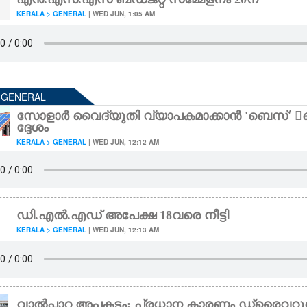
KERALA > GENERAL
| WED JUN, 1:05 AM
- GENERAL
സോളാർ വൈദ്യുതി വ്യാപകമാക്കാൻ 'ബെസ്' കെ.
ദ്ദേശം
KERALA > GENERAL
| WED JUN, 12:12 AM
ഡി.എൽ.എഡ് അപേക്ഷ 18വരെ നീട്ടി
KERALA > GENERAL
| WED JUN, 12:13 AM
വാൽപ്പാറ അപകടം: പ്രധാന കാരണം ഡ്രൈവറുട