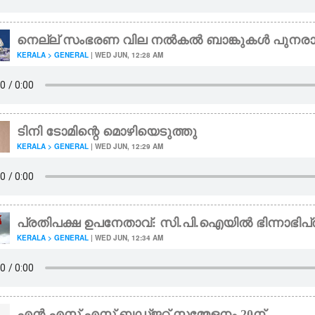
നെല്ല് സംഭരണ വില നൽകൽ ബാങ്കുകൾ പുനരാരം
KERALA > GENERAL
| WED JUN, 12:28 AM
ടിനി ടോമിന്റെ മൊഴിയെടുത്തു
KERALA > GENERAL
| WED JUN, 12:29 AM
പ്രതിപക്ഷ ഉപനേതാവ്: സി.പി.ഐയിൽ ഭിന്നാഭിപ
KERALA > GENERAL
| WED JUN, 12:34 AM
എൻ.എസ്.എസ് ബഡ്ജറ്റ് സമ്മേളനം 20ന്