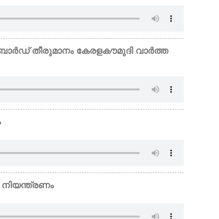
ം ബോർഡ് തീരുമാനം കേരളകൗമുദി വാർത്ത
ം
െ നിയന്ത്രണം