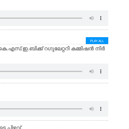
PLAY ALL
എസ്.ഇ.ബിക്ക് റഗുലേറ്ററി കമ്മിഷൻ നിർ
െ പിഴവ്