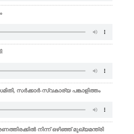
ം
ി
മിതി, സർക്കാർ-സ്വകാര്യ പങ്കാളിത്തം
തിരക്കിൽ നിന്ന് ഒഴിഞ്ഞ് മുഖ്യമന്ത്രി