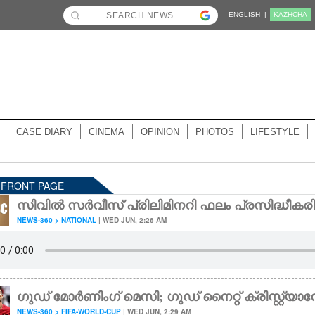
ENGLISH |
KĀZHCHA
CASE DIARY
CINEMA
OPINION
PHOTOS
LIFESTYLE
- FRONT PAGE
സിവിൽ സർവീസ് പ്രിലിമിനറി ഫലം പ്രസിദ്ധീകരിച
NEWS-360 > NATIONAL
| WED JUN, 2:26 AM
ഗുഡ് മോർണിംഗ് മെസി; ഗുഡ് നൈറ്റ് ക്രിസ്റ്റ്യാ
NEWS-360 > FIFA-WORLD-CUP
| WED JUN, 2:29 AM