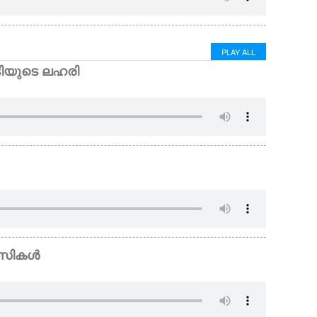
PLAY ALL
ോടിയുടെ ലഹരി
ൻസികൾ