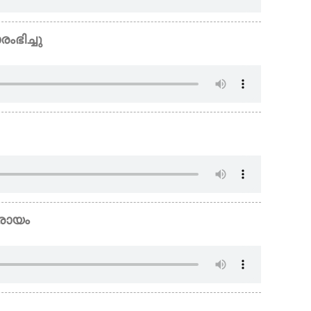
ഭിച്ചു
്രായം