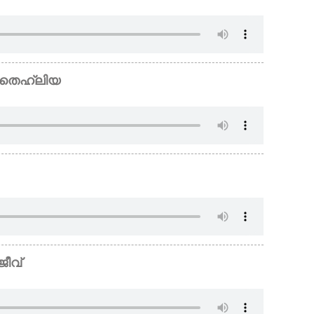
 തെഹ്ലിയ
ജീവ്