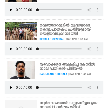
വെഞ്ഞാറമൂട്ടിൽ വൃദ്ധയുടെ
കൊലപാതകം: പ്രതിയുമായി
തെളിവെടുപ്പ് നടത്തി
KERALA > GENERAL
| SAT APR, 1:36 AM
യുവാക്കളെ ആക്രമിച്ച കേസിൽ
നാല് പ്രതികൾ പിടിയിൽ
CASE-DIARY > KERALA
| SAT APR, 1:50 AM
സ്വർണക്കടത്ത്: കസ്റ്റംസ് ഉദ്യോഗ
സ്ഥയ്ക്ക് 11 വർഷം തടവ്