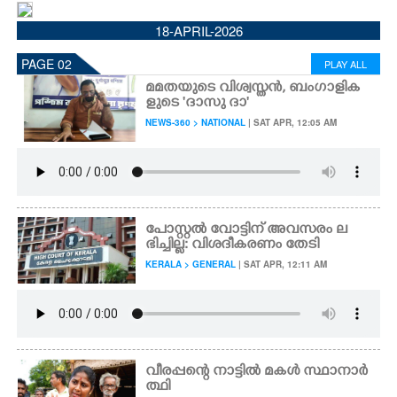
CINEMA
18-APRIL-2026
PAGE 02
PLAY ALL
OPINION
മമതയുടെ വിശ്വസ്തൻ, ബംഗാളിക
ളുടെ 'ദാസു ദാ'
PHOTOS
NEWS-360 > NATIONAL
| SAT APR, 12:05 AM
LIFESTYLE
SPIRITUAL
പോസ്റ്റൽ വോട്ടിന് അവസരം ല
ഭിച്ചില്ല: വിശദീകരണം തേടി
KERALA > GENERAL
| SAT APR, 12:11 AM
INFO+
ART
വീരപ്പന്റെ നാട്ടിൽ മകൾ സ്ഥാനാർ
ASTRO
ത്ഥി