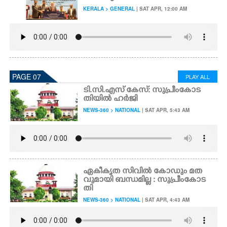
KERALA > GENERAL
| SAT APR, 12:00 AM
PAGE 07
PLAY ALL
ടി.സി.എസ് കേസ്: സുപ്രീംകോട
തിയിൽ ഹർജി
NEWS-360 > NATIONAL
| SAT APR, 5:43 AM
ഏകീകൃത സിവിൽ കോഡും മത
വുമായി ബന്ധമില്ല : സുപ്രീംകോട
തി
NEWS-360 > NATIONAL
| SAT APR, 4:43 AM