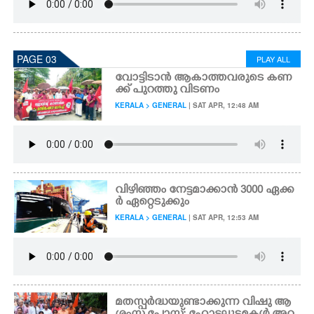
PAGE 03
PLAY ALL
വോ​ട്ടി​ടാ​ൻ ആകാത്തവരുടെ ക​ണ​
ക്ക് ​പു​റ​ത്തു വി​ട​ണം​
KERALA > GENERAL
| SAT APR, 12:48 AM
വിഴിഞ്ഞം നേട്ടമാക്കാൻ 3000 ഏക്ക
ർ ഏറ്റെടുക്കും
KERALA > GENERAL
| SAT APR, 12:53 AM
മതസ്പർദ്ധയുണ്ടാക്കുന്ന വിഷു ആ