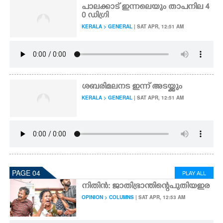
പാലക്കാട് ഇന്നലെയും താപനില 4
0 ഡിഗ്രി
KERALA > GENERAL
| SAT APR, 12:51 AM
ശബരിമലനട ഇന്ന് അടയ്ക്കും
KERALA > GENERAL
| SAT APR, 12:51 AM
PAGE 04
PLAY ALL
നി​തി​ൻ​:​ ​ജാ​തി​ഭ്രാ​ന്തി​ന്റെ​ ​പു​തി​യ​ ​ഇര
OPINION > COLUMNS
| SAT APR, 12:53 AM