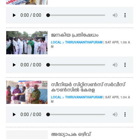
ജനകിയ പ്രതിഷേധം
LOCAL > THIRUVANANTHAPURAM
| SAT APR, 1:58 A
M
സീനിയർ സിറ്റിസൺസ് സർവീസ്
കൗൺസിൽ കേരള
LOCAL > THIRUVANANTHAPURAM
| SAT APR, 1:54 A
M
അദ്ധ്യാപക ഒഴിവ്