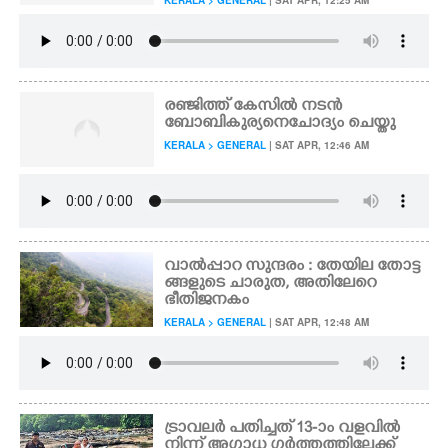
KERALA > GENERAL
| SAT APR, 12:25 AM
രഞ്ജിത്ത് കേസിൽ നടൻ
ബോബി കുര്യനെ ചോദ്യം ചെയ്തു
KERALA > GENERAL
| SAT APR, 12:46 AM
വാൽപ്പാറ സുന്ദരം : തേയില തോട്ട
ങ്ങളുടെ ചാരുത, അതിലേറെ
ഭീതിജനകം
KERALA > GENERAL
| SAT APR, 12:48 AM
ട്രാവലർ പതിച്ചത് 13-ാം വളവിൽ
നിന്ന് അഗാധ ഗർത്തത്തിലേക്ക്