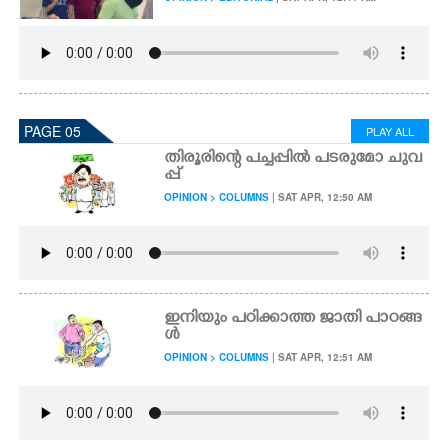
PAGE 05
PLAY ALL
തിരൂരിന്റെ പച്ചപ്പിൽ പടരുമോ ചുവ
പ്പ്
OPINION > COLUMNS
| SAT APR, 12:50 AM
ഇനിയും പഠിക്കാത്ത ജാതി പാഠങ്ങ
ൾ
OPINION > COLUMNS
| SAT APR, 12:51 AM