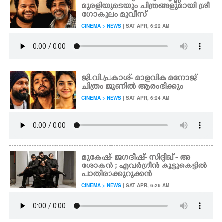
മുരളിയുടെയും ചിത്രങ്ങളുമായി ശ്രീ
ഗോകുലം മുവീസ്
CINEMA > NEWS
| SAT APR, 6:22 AM
ജി.വി.പ്രകാശ്- മാളവിക മനോജ്
ചിത്രം ജൂണിൽ ആരംഭിക്കും
CINEMA > NEWS
| SAT APR, 6:24 AM
മുകേഷ്- ജഗദീഷ്- സിദ്ദിഖ് - അ
ശോകൻ ; എവർഗ്രീൻ കൂട്ടുകെട്ടിൽ
പാതിരാക്കുറുക്കൻ
CINEMA > NEWS
| SAT APR, 6:26 AM