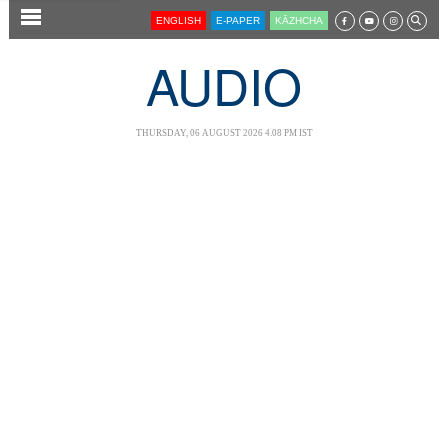
SECTIONS
ENGLISH
E-PAPER
KĀZHCHA
HOME
AUDIO
LATEST
AUDIO
THURSDAY, 06 AUGUST 2026 4.08 PM IST
NOTIFIED NEWS
POLL
KERALA
LOCAL
NEWS 360
CASE DIARY