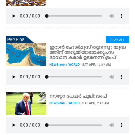
PAGE 08
PLAY ALL
ഇറാൻ ഹോർമുസ് തുറന്നു ; യുദ്ധ
ത്തിന് അറുതിയായേക്കും,​ സ
മാധാന കരാർ ഉടനെന്ന് ട്രംപ്
NEWS-360 > WORLD
| SAT APR, 12:47 AM
നാറ്റോ പേപ്പർ പുലി: ട്രംപ്
NEWS-360 > WORLD
| SAT APR, 7:45 AM