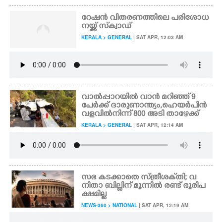
റേഷൻ വിതരണത്തിലെ പരിശോധ
നയ്ക്ക് സ്‌ക്വാഡ്
KERALA > GENERAL
| SAT APR, 12:03 AM
വാൽപ്പാറയിൽ വാൻ മറിഞ്ഞ് 9
പേർക്ക് ദാരുണാന്ത്യം,​ ഹെയർപിൻ
വളവിൽനിന്ന് 800 അടി താഴേക്ക്
KERALA > GENERAL
| SAT APR, 12:14 AM
സഭ കടക്കാതെ സ്ത്രീശക്‌തി; വ
നിതാ ബില്ലിന് മൂന്നിൽ രണ്ട് ഭൂരിപ
ക്ഷമില്ല
NEWS-360 > NATIONAL
| SAT APR, 12:19 AM