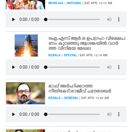
NEWS-360 > NATIONAL
| SAT APR, 12:13 AM
CARTOONS
LITERATURE
ഐ.എസ്.ആർ.ഒ ഉപഗ്രഹ വിക്ഷേപ
ണം കുറഞ്ഞു ആശങ്കയിൽ വാർ
ZOOM
ത്ത വിനിമയ മേഖല
KERALA > SPECIAL
| SAT APR, 12:19 AM
CONTACT US
മാപ്പ് അർഹിക്കാത്ത
നീതികേട്: രാജീവ് ചന്ദ്രശേഖർ
KERALA > GENERAL
| SAT APR, 12:20 AM