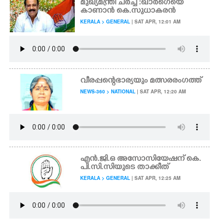
മുഖ്യമന്ത്രി ചർച്ച :ഖാർഗെയെ
കാണാൻ കെ.സുധാകരൻ
KERALA > GENERAL
| SAT APR, 12:01 AM
വീരപ്പന്റെ ഭാര്യയും മത്സര രംഗത്ത്
NEWS-360 > NATIONAL
| SAT APR, 12:20 AM
എൻ.ജി.ഒ അസോസിയേഷന് കെ.
പി.സി.സിയുടെ താക്കീത്
KERALA > GENERAL
| SAT APR, 12:25 AM