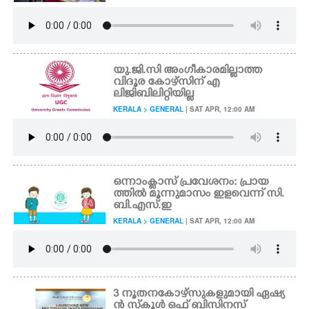
യു.ജി.സി അംഗീകാരമില്ലാത്ത
വിദൂര കോഴ്സിന് എ
ലിജിബിലിറ്റിയില്ല
KERALA > GENERAL
| SAT APR, 12:00 AM
ഒന്നാംക്ളാസ് പ്രവേശനം: പ്രായ
ത്തിൽ മൂന്നുമാസം ഇളവെന്ന് സി.
ബി.എസ്.ഇ
KERALA > GENERAL
| SAT APR, 12:00 AM
3 നൂതനകോഴ്സുകളുമായി ഏഷ്യ
ൻ സ്‌കൂൾ ഒഫ് ബിസിനസ്