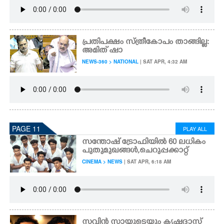
പ്രതിപക്ഷം സ്ത്രീകോപം താങ്ങില്ല:
അമിത് ഷാ
NEWS-360 > NATIONAL
| SAT APR, 4:32 AM
PAGE 11
PLAY ALL
സന്തോഷ് ട്രോഫിയിൽ 60 ലധികം
പുതുമുഖങ്ങൾ,​ ചെറുപ്പക്കാറ്റ്
CINEMA > NEWS
| SAT APR, 6:18 AM
സവിൻ സായുടെയും കൃഷ്ണദാസ്