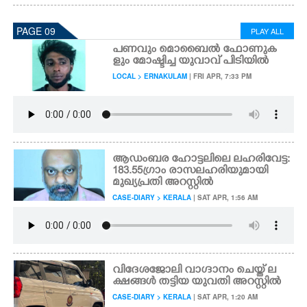
PAGE 09
PLAY ALL
പണവും മൊബൈൽ ഫോണുക
ളും മോഷ്ടിച്ച യുവാവ് പിടിയിൽ
LOCAL > ERNAKULAM
| FRI APR, 7:33 PM
ആഡംബര ഹോട്ടലിലെ ലഹരിവേട്ട:
183.55 ഗ്രാം രാസലഹരിയുമായി
മുഖ്യപ്രതി അറസ്റ്റിൽ
CASE-DIARY > KERALA
| SAT APR, 1:56 AM
വിദേശജോലി വാഗ്ദാനം ചെയ്ത് ല
ക്ഷങ്ങൾ തട്ടിയ യുവതി അറസ്റ്റിൽ
CASE-DIARY > KERALA
| SAT APR, 1:20 AM