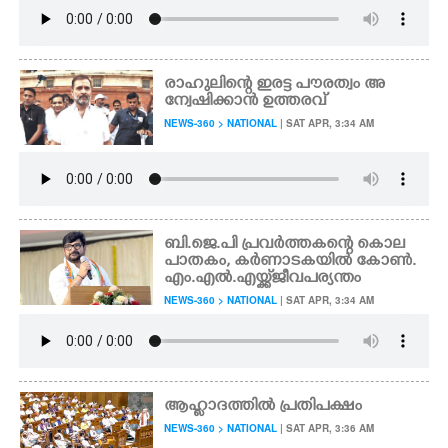
രാഹുലിന്റെ ഇരട്ട പൗരത്വം അ
ന്വേഷിക്കാൻ ഉത്തരവ്
NEWS-360 > NATIONAL
| SAT APR, 3:34 AM
ബി.ജെ.പി പ്രവർത്തകന്റെ കൊല
പാതകം, കർണാടകയിൽ കോൺ.
എം.എൽ.എയ്ക്ക് ജീവപര്യന്തം
NEWS-360 > NATIONAL
| SAT APR, 3:34 AM
ആഹ്ലാദത്തിൽ പ്രതിപക്ഷം
NEWS-360 > NATIONAL
| SAT APR, 3:36 AM