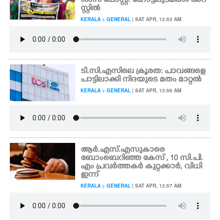
ശംസ പോസ്റ്റ്: ഹോട്ടലുടമകൾ അറ
സ്റ്റിൽ
KERALA > GENERAL
| SAT APR, 12:53 AM
ടി.സി.എസിലെ ക്രൂരത: പാവങ്ങളെ
പാട്ടിലാക്കി നിദയുടെ മതം മാറ്റൽ
KERALA > GENERAL
| SAT APR, 12:56 AM
ആർ.എസ്.എസുകാരെ
ബോംബെറിഞ്ഞ കേസ് , 10 സി.പി.
എം പ്രവർത്തക‍ർ കുറ്റക്കാർ, വിധി
ഇന്ന്
KERALA > GENERAL
| SAT APR, 12:57 AM