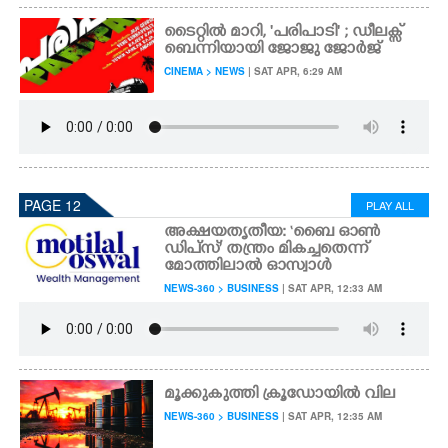
ടൈറ്റിൽ മാറി, 'പരിപാടി' ; ഡീലക്സ്
ബെന്നിയായി ജോജു ജോർജ്
CINEMA > NEWS
| SAT APR, 6:29 AM
PAGE 12
PLAY ALL
അക്ഷയതൃതീയ: ‘ബൈ ഓൺ
ഡിപ്‌സ്’ തന്ത്രം മികച്ചതെന്ന്
മോത്തിലാൽ ഓസ്വാൾ
NEWS-360 > BUSINESS
| SAT APR, 12:33 AM
മൂക്കുകുത്തി ക്രൂഡോയിൽ വില
NEWS-360 > BUSINESS
| SAT APR, 12:35 AM