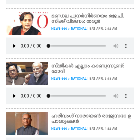
മണ്ഡല പുനർനി‌ർണയം ജെ.പി.
സിക്ക് വിടണം: തരൂർ
NEWS-360 > NATIONAL
| SAT APR, 2:42 AM
സ്ത്രീകൾ എല്ലാം കാണുന്നുണ്ട്:
മോദി
NEWS-360 > NATIONAL
| SAT APR, 3:43 AM
ഹരിവംശ് നാരായൺ രാജ്യസഭാ ഉ
പാദ്ധ്യക്ഷൻ
NEWS-360 > NATIONAL
| SAT APR, 4:32 AM