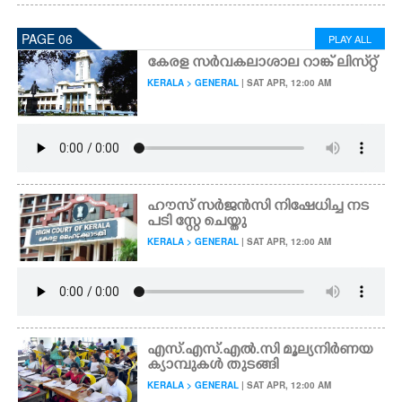
PAGE 06
PLAY ALL
കേരള സർവകലാശാല റാങ്ക് ലിസ്​റ്റ്
KERALA > GENERAL
| SAT APR, 12:00 AM
ഹൗസ് സർജൻസി നിഷേധിച്ച നട
പടി സ്റ്റേ ചെയ്തു
KERALA > GENERAL
| SAT APR, 12:00 AM
എസ്.എസ്.എൽ.സി മൂല്യനിർണയ
ക്യാമ്പുകൾ തുടങ്ങി
KERALA > GENERAL
| SAT APR, 12:00 AM