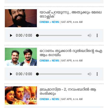
യാഷ് പറയുന്നു , അതുക്കും മേലെ
ടോക്സിക്
CINEMA > NEWS
| SAT APR, 6:09 AM
ഒാണം തൂക്കാൻ ദുൽഖറിന്റെ ഐ
ആം ഗെയിം
CINEMA > NEWS
| SAT APR, 6:10 AM
ബ്രഹ്മാസ്‌ത്ര - 2,​ നവംബറിൽ ആ
രംഭിക്കും
CINEMA > NEWS
| SAT APR, 6:16 AM