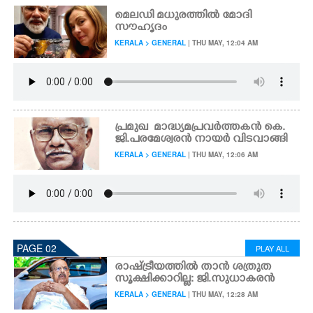
മെലഡി മധുരത്തിൽ മോദി
സൗഹൃദം
KERALA > GENERAL
| THU MAY, 12:04 AM
പ്ര​മു​ഖ ​ ​മാ​ദ്ധ്യ​മ​പ്ര​വ​ർ​ത്ത​ക​ൻ കെ.
ജി.പരമേശ്വരൻ നായർ വിടവാങ്ങി
KERALA > GENERAL
| THU MAY, 12:06 AM
PAGE 02
PLAY ALL
രാഷ്ട്രീയത്തിൽ താൻ ശത്രുത
സൂക്ഷിക്കാറില്ല: ജി.സുധാകരൻ
KERALA > GENERAL
| THU MAY, 12:28 AM