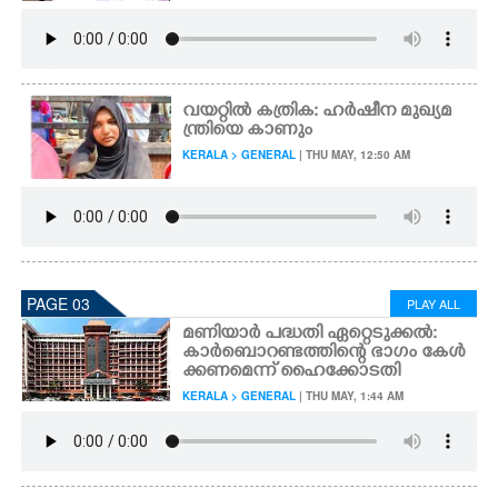
വയറ്റിൽ കത്രിക: ഹർഷീന മുഖ്യമ
ന്ത്രിയെ കാണും
KERALA > GENERAL
| THU MAY, 12:50 AM
PAGE 03
PLAY ALL
മണിയാർ പദ്ധതി ഏറ്റെടുക്കൽ:
കാർബൊറണ്ടത്തിന്റെ ഭാഗം കേൾ
ക്കണമെന്ന് ഹൈക്കോടതി
KERALA > GENERAL
| THU MAY, 1:44 AM