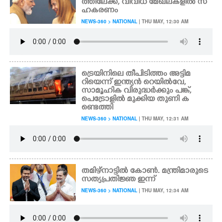
ത്തിലേക്ക്, വിവിധ മേഖലകളിൽ സ
ഹകരണം
NEWS-360 > NATIONAL
| THU MAY, 12:30 AM
ട്രെയിനിലെ തീപിടിത്തം അട്ടിമ
റിയെന്ന് ഇന്ത്യൻ റെയിൽവേ,
സാമൂഹിക വിരുദ്ധർക്കും പങ്ക്,
പെട്രോളിൽ മുക്കിയ തുണി ക
ണ്ടെത്തി
NEWS-360 > NATIONAL
| THU MAY, 12:31 AM
തമിഴ്നാട്ടിൽ കോൺ. മന്ത്രിമാരുടെ
സത്യപ്രതിജ്ഞ ഇന്ന്
NEWS-360 > NATIONAL
| THU MAY, 12:34 AM