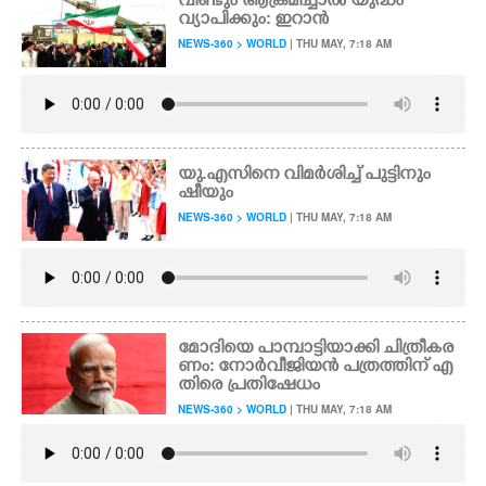
വീണ്ടും ആക്രമിച്ചാൽ യുദ്ധം
വ്യാപിക്കും: ഇറാൻ
NEWS-360 > WORLD
| THU MAY, 7:18 AM
യു.എസിനെ വിമർശിച്ച് പുട്ടിനും
ഷീയും
NEWS-360 > WORLD
| THU MAY, 7:18 AM
മോദിയെ പാമ്പാട്ടിയാക്കി ചിത്രീകര
ണം: നോർവീജിയൻ പത്രത്തിന് എ
തിരെ പ്രതിഷേധം
NEWS-360 > WORLD
| THU MAY, 7:18 AM