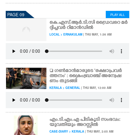
PAGE 09
PLAY ALL
കെ.എസ്.ആർ.ടി.സി ഡ്രൈവറെ മർ
ദ്ദിച്ചവർ റിമാൻഡിൽ
LOCAL > ERNAKULAM
| THU MAY, 1:36 AM
 ഗൺമാൻമാരുടെ 'രക്ഷാപ്രവർ
ത്തനം' : ക്രൈംബ്രാഞ്ച് അന്വേഷ
ണം തുടങ്ങി
KERALA > GENERAL
| THU MAY, 12:00 AM
എം.ടി.എം.എ പിടികൂടി സംഭവം:
യുവതിയും അറസ്റ്റിൽ
CASE-DIARY > KERALA
| THU MAY, 2:05 AM