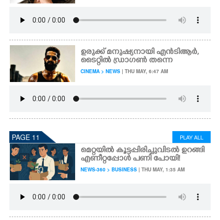
ഉരുക്ക് മനുഷ്യനായി എൻടിആർ,
ടൈറ്റിൽ ഡ്രാഗൺ തന്നെ
CINEMA > NEWS
| THU MAY, 6:47 AM
PAGE 11
PLAY ALL
മെറ്റയിൽ കൂട്ടപ്പിരിച്ചുവിടൽ ഉറങ്ങി
എണീറ്റപ്പോൾ പണി പോയി!
NEWS-360 > BUSINESS
| THU MAY, 1:35 AM