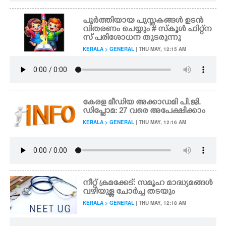
പൂർത്തിയായ പുസ്തകങ്ങൾ ഉടൻ
വിതരണം ചെയ്യും # സ്കൂൾ ഫിറ്റ്ന
സ് പരിശോധന തുടരുന്നു
KERALA > GENERAL
| THU MAY, 12:15 AM
കേരള മീഡിയ അക്കാഡമി പി.ജി.
ഡിപ്ലോമ: 27 വരെ അപേക്ഷിക്കാം
KERALA > GENERAL
| THU MAY, 12:16 AM
നീറ്റ് ക്രമക്കേട്: സമൂഹ മാദ്ധ്യമങ്ങൾ
വഴിയുള്ള ചോർച്ച തടയും
KERALA > GENERAL
| THU MAY, 12:18 AM