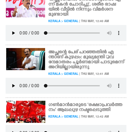
ന്ന് മകൻ ചോദിച്ചു', ശരീര ഭാഷ
യിൽ വീട്ടിൽ നിന്നും വിമർശന
മുണ്ടായി
KERALA > GENERAL
| THU MAY, 12:40 AM
അച്ഛന്റെ പേര് പറഞ്ഞതിൽ എ
ന്താണ് കുഴപ്പം: മുഖ്യമന്ത്രി വ
ന്ദേമാതരം പൂർണമായി പാടുമെന്ന്
അറിയില്ലായിരുന്നു
KERALA > GENERAL
| THU MAY, 12:41 AM
ഗൺമാൻമാരുടെ 'രക്ഷാപ്രവർത്ത
നം' ആലപ്പുഴ നഷ്ടപ്പെടുത്തി
KERALA > GENERAL
| THU MAY, 12:42 AM