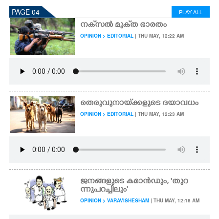
PAGE 04
PLAY ALL
നക്‌സൽ മുക്‌ത ഭാരതം
OPINION > EDITORIAL
| THU MAY, 12:22 AM
തെരുവുനായ്‌ക്കളുടെ ദയാവധം
OPINION > EDITORIAL
| THU MAY, 12:23 AM
ജനങ്ങളുടെ കമാൻഡും, 'തുറ
ന്നുപറച്ചിലും'
OPINION > VARAVISHESHAM
| THU MAY, 12:18 AM