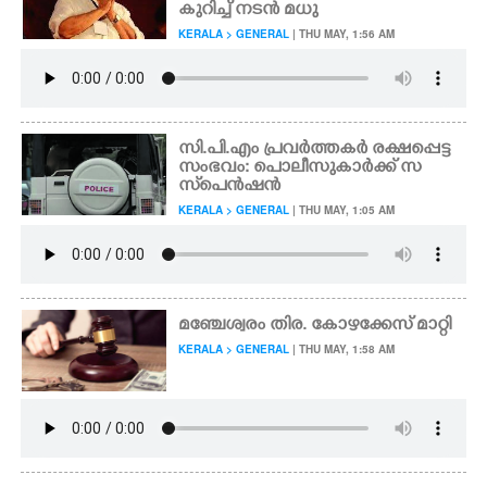
കുറിച്ച് നടൻ മധു
KERALA > GENERAL
| THU MAY, 1:56 AM
സി.പി.എം പ്രവർത്തകർ രക്ഷപ്പെട്ട
സംഭവം: പൊലീസുകാർക്ക് സ
സ്‌പെൻഷൻ
KERALA > GENERAL
| THU MAY, 1:05 AM
മഞ്ചേശ്വരം തിര. കോഴക്കേസ് മാറ്റി
KERALA > GENERAL
| THU MAY, 1:58 AM