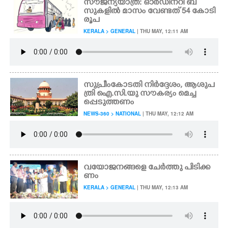
സൗജന്യയാത്ര: ഓർഡിനറി ബ
സുകളിൽ മാസം വേണ്ടത് 54 കോടി
രൂപ
KERALA > GENERAL
| THU MAY, 12:11 AM
സുപ്രീംകോടതി നിർദ്ദേശം, ആശുപ
ത്രി ഐ.സി.യു സൗകര്യം മെച്ച
പ്പെടുത്തണം
NEWS-360 > NATIONAL
| THU MAY, 12:12 AM
വയോജനങ്ങളെ ചേർത്തു പിടിക്ക
ണം
KERALA > GENERAL
| THU MAY, 12:13 AM