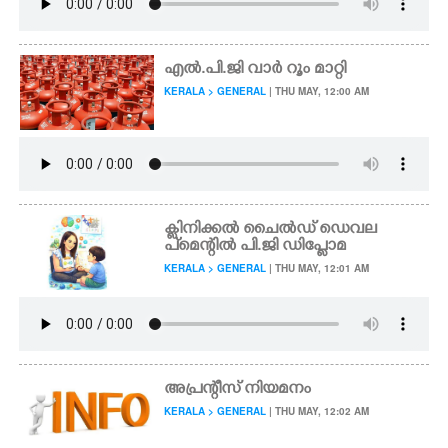
എൽ.പി.ജി വാർ റൂം മാറ്റി
KERALA > GENERAL
| THU MAY, 12:00 AM
ക്ലിനിക്കൽ ചൈൽഡ് ഡെവല
പ്മെന്റിൽ പി.ജി ഡിപ്ലോമ
KERALA > GENERAL
| THU MAY, 12:01 AM
അപ്രന്റീസ് നിയമനം
KERALA > GENERAL
| THU MAY, 12:02 AM