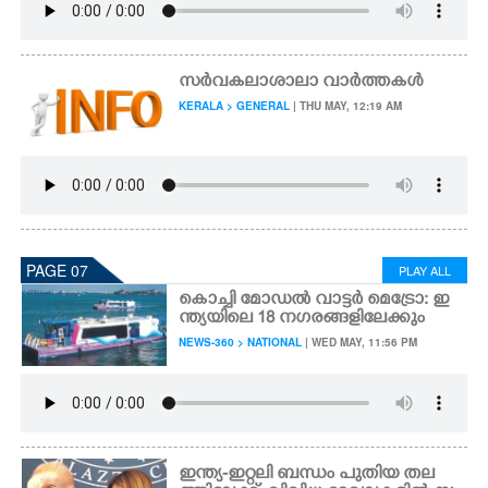
സർവകലാശാലാ വാർത്തകൾ
KERALA > GENERAL
| THU MAY, 12:19 AM
PAGE 07
PLAY ALL
കൊച്ചി മോഡൽ വാട്ടർ മെട്രോ: ഇ
ന്ത്യയിലെ 18 നഗരങ്ങളിലേക്കും
NEWS-360 > NATIONAL
| WED MAY, 11:56 PM
ഇന്ത്യ-ഇറ്റലി ബന്ധം പുതിയ തല