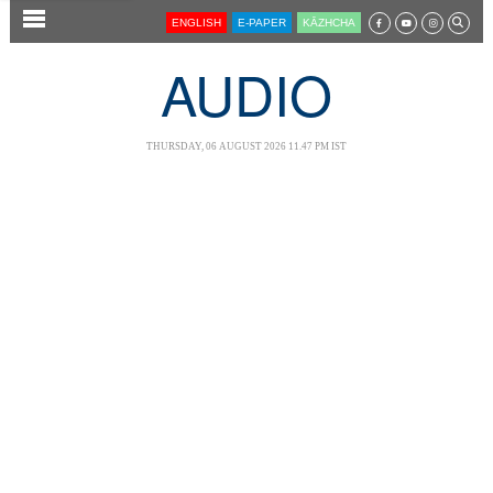
SECTIONS
ENGLISH
E-PAPER
KĀZHCHA
HOME
AUDIO
LATEST
AUDIO
THURSDAY, 06 AUGUST 2026 11.47 PM IST
NOTIFIED NEWS
POLL
KERALA
LOCAL
NEWS 360
CASE DIARY