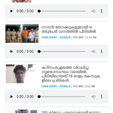
നാടൻ തോക്കുകളുമായി ര
ണ്ടുപേർ വനത്തിൽ പിടിയിൽ
CASE-DIARY > KERALA
| THU MAY, 12:43 AM
കഠിനംകുളത്തെ വിറപ്പിച്ച
ഗുണ്ടാസംഘം വലയിൽ;
പിടിയിലായത് 18 ഓളം കേസുക
ളിലെ പ്രതികൾ
CASE-DIARY > KERALA
| THU MAY, 2:52 AM