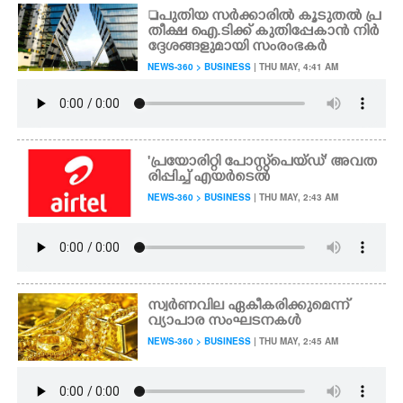
പുതിയ സർക്കാരിൽ കൂടുതൽ പ്ര
തീക്ഷ ഐ.ടിക്ക് കുതിപ്പേകാൻ നിർ
ദ്ദേശങ്ങളുമായി സംരംഭകർ
NEWS-360 > BUSINESS
| THU MAY, 4:41 AM
'പ്രയോരിറ്റി പോസ്റ്റ്‌പെയ്ഡ്' അവത
രിപ്പിച്ച് എയർടെൽ
NEWS-360 > BUSINESS
| THU MAY, 2:43 AM
സ്വർണവില ഏകീകരിക്കുമെന്ന്
വ്യാപാര സംഘടനകൾ
NEWS-360 > BUSINESS
| THU MAY, 2:45 AM