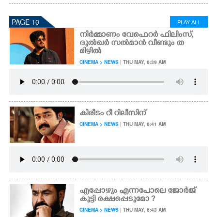
PAGE 10
PLAY ALL
നിർമ്മാണം വേഫെറർ ഫിലിംസ്,
ദുൽഖർ സൽമാൻ വീണ്ടും ത
മിഴിൽ
CINEMA > NEWS
| THU MAY, 6:39 AM
കിരീടം റീ റിലീസിന്
CINEMA > NEWS
| THU MAY, 6:41 AM
എപ്പോഴും എന്നപോലെ ജോർജ്
കുട്ടി രക്ഷപ്പെടുമോ ?
CINEMA > NEWS
| THU MAY, 6:43 AM