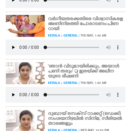
വർഗീയതക്കെതിരെ വിശ്വാസികളെ
അണിനിരത്തി പോരാടണം: പിണ
റായി
KERALA > GENERAL
| THU MAY, 1:48 AM
'ഞാൻ വിടുമായിരിക്കും, അയാൾ
പണി തരും'  ഇരയ്‌ക്ക് അലീന
യുടെ ഭീഷണി
KERALA > GENERAL
| THU MAY, 1:50 AM
ദുബായ് സെക്‌സ് റാക്കറ്റ്‌ (ഡെക്ക്)​
സംശയനിഴലിൽ സിനിമ, സീരിയൽ
താരങ്ങളും
KERALA > GENERAL
| WED MAY, 10:53 PM