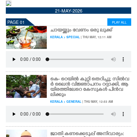
CINEMA
21-MAY-2026
PAGE 01
PLAY ALL
OPINION
ചായയ്ക്കും വേണം ഒരു ലുക്ക്
KERALA > SPECIAL
| THU MAY, 12:11 AM
PHOTOS
LIFESTYLE
SPIRITUAL
കെ- റെയിൽ കുറ്റി തെറിച്ചു; സിൽവ
ർ ലൈൻ വിജ്ഞാപനം റദ്ദാക്കി,​ ആ
യിരത്തിലേറെ കേസുകൾ പിൻവ
INFO+
ലിക്കും
KERALA > GENERAL
| THU MAY, 12:53 AM
ART
ASTRO
ജാതി കണക്കെടുപ്പ് അനിവാര്യം: