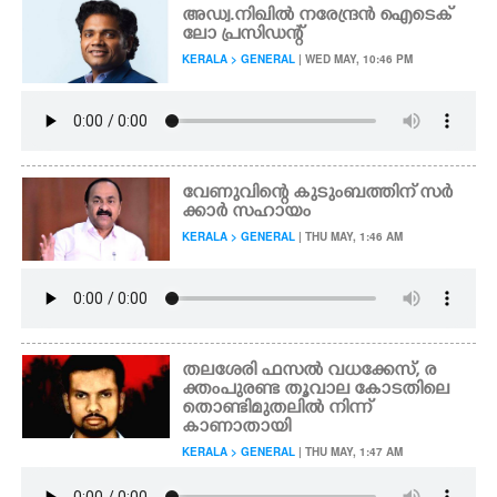
അഡ്വ.നിഖിൽ നരേന്ദ്രൻ ഐടെക്
ലോ പ്രസിഡന്റ്
KERALA > GENERAL
| WED MAY, 10:46 PM
വേണുവിന്റെ കുടുംബത്തിന് സർ
ക്കാർ സഹായം
KERALA > GENERAL
| THU MAY, 1:46 AM
തലശേരി ഫസൽ വധക്കേസ്, ര
ക്തംപുരണ്ട തൂവാല കോടതിലെ
തൊണ്ടിമുതലിൽ നിന്ന്
കാണാതായി
KERALA > GENERAL
| THU MAY, 1:47 AM