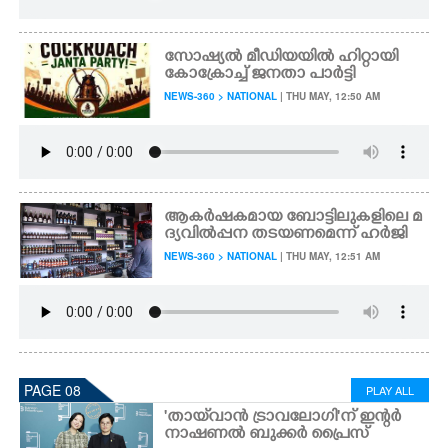
സോഷ്യൽ മീഡിയയിൽ ഹിറ്റായി
കോക്രോച്ച് ജനതാ പാർട്ടി
NEWS-360 > NATIONAL
| THU MAY, 12:50 AM
ആകർഷകമായ ബോട്ടിലുകളിലെ മ
ദ്യവിൽപ്പന തടയണമെന്ന് ഹർജി
NEWS-360 > NATIONAL
| THU MAY, 12:51 AM
PAGE 08
PLAY ALL
'തായ്‌വാൻ ട്രാവലോഗി'ന് ഇന്റർ
നാഷണൽ ബുക്കർ പ്രൈസ്