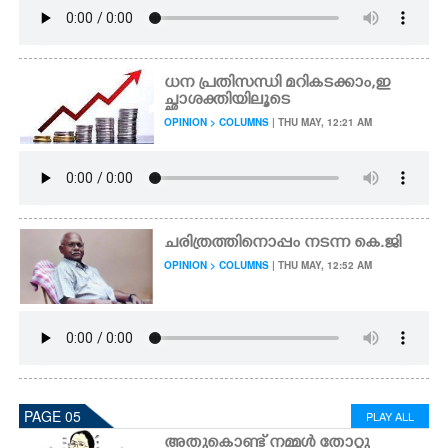
ധന പ്രതിസന്ധി മറികടക്കാം,​ ഇ
ച്ഛാശക്തിയിലൂടെ
OPINION > COLUMNS
| THU MAY, 12:21 AM
ചരിത്രത്തിനൊപ്പം നടന്ന കെ.ജി
OPINION > COLUMNS
| THU MAY, 12:52 AM
PAGE 05
PLAY ALL
അതുകൊണ്ട് നമ്മൾ തോറ്റു