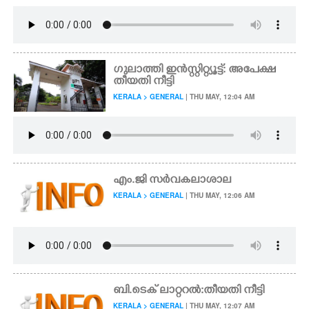
ഗുലാത്തി ഇൻസ്റ്റി​റ്റ്യൂട്ട്: അപേക്ഷ
തീയതി നീട്ടി
KERALA > GENERAL
| THU MAY, 12:04 AM
എം.ജി സർവകലാശാല
KERALA > GENERAL
| THU MAY, 12:06 AM
ബി.ടെക് ലാറ്ററൽ:തീയതി നീട്ടി
KERALA > GENERAL
| THU MAY, 12:07 AM