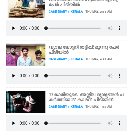
200 കിലോ ചന്ദനവുമായി മൂന്നു
പേർ പിടിയിൽ
CASE-DIARY > KERALA
| THU MAY, 2:54 AM
വ്യാജ ലോട്ടറി തട്ടിപ്പ്: മൂന്നു പേർ
പിടിയിൽ
CASE-DIARY > KERALA
| THU MAY, 4:41 AM
17​കാ​രി​യു​ടെ​ ​ അശ്ളീല ദൃശ്യങ്ങൾ പ​
ക​ർ​ത്തി​യ​ 27​ ​കാ​ര​ൻ​ ​പി​ടി​യിൽ
CASE-DIARY > KERALA
| THU MAY, 1:52 AM