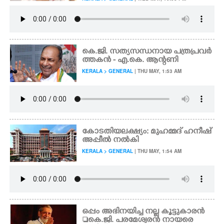
കെ.ജി. സത്യസന്ധനായ പത്രപ്രവർ
ത്തകൻ - എ.കെ. ആന്റണി
KERALA > GENERAL
| THU MAY, 1:53 AM
കോടതിയലക്ഷ്യം: മുഹമ്മദ് ഹനീഷ്
അപ്പീൽ നൽകി
KERALA > GENERAL
| THU MAY, 1:54 AM
ഒപ്പം അഭിനയിച്ച നല്ല കൂട്ടുകാരൻ
കെ.ജി. പരമേശ്വരൻ നായരെ