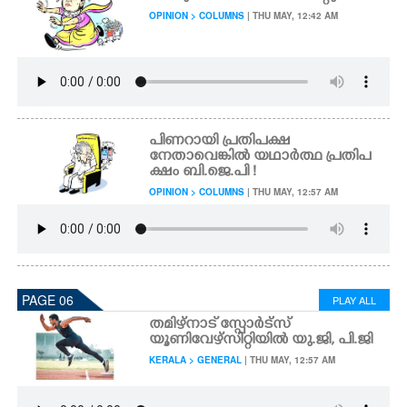
OPINION > COLUMNS
| THU MAY, 12:42 AM
പിണറായി പ്രതിപക്ഷ
നേതാവെങ്കിൽ യഥാർത്ഥ പ്രതിപ
ക്ഷം ബി.ജെ.പി !
OPINION > COLUMNS
| THU MAY, 12:57 AM
PAGE 06
PLAY ALL
തമിഴ്നാട് സ്പോർട്സ്
യൂണിവേഴ്സിറ്റിയിൽ യു.ജി, പി.ജി
KERALA > GENERAL
| THU MAY, 12:57 AM