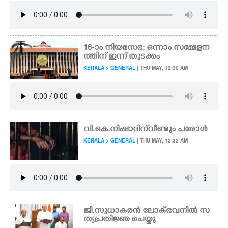
16-ാം നിയമസഭ: ഒന്നാം സമ്മേളന
ത്തിന് ഇന്ന് തുടക്കം
KERALA > GENERAL
| THU MAY, 12:30 AM
വി.കെ.നിഷാദിന് വീണ്ടും പരോൾ
KERALA > GENERAL
| THU MAY, 12:32 AM
ജി.സുധാകരൻ ലോക്ഭവനിൽ സ
ത്യപ്രതിജ്ഞ ചെയ്തു