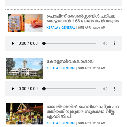
പൊലീസ് കോൺസ്റ്റബിൾ പരീക്ഷ
യെഴുതാൻ 1.68 ലക്ഷം പേർ മാത്രം
KERALA > GENERAL
| SUN APR, 12:00 AM
കേരളസർവകലാശാല
KERALA > GENERAL
| SUN APR, 12:00 AM
ശബരിമലയിൽ ഹെലികോപ്റ്റർ പറ
ത്തിയത് ഗുരുതര സുരക്ഷാ വീഴ്ച:
എ.ഡി.ജി.പി
KERALA > GENERAL
| SUN APR, 12:00 AM