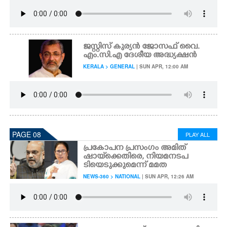
ജസ്റ്റിസ് കുര്യൻ ജോസഫ് വൈ.
എം.സി.എ ദേശീയ അദ്ധ്യക്ഷൻ
KERALA > GENERAL
| SUN APR, 12:00 AM
PAGE 08
PLAY ALL
പ്രകോപന പ്രസംഗം അമിത്
ഷായ്‌ക്കെതിരെ, നിയമനടപ
ടിയെടുക്കുമെന്ന് മമത
NEWS-360 > NATIONAL
| SUN APR, 12:26 AM