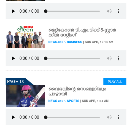
മെറ്റ്കോൺ ടി.എം.ടിക്ക് 5-സ്റ്റാർ
ഗ്രീൻ റേറ്റിംഗ്
NEWS-360 > BUSINESS
| SUN APR, 12:14 AM
PAGE 13
PLAY ALL
വൈഭവിന്റെ സെഞ്ച്വറിയും
പാഴായി
NEWS-360 > SPORTS
| SUN APR, 1:34 AM