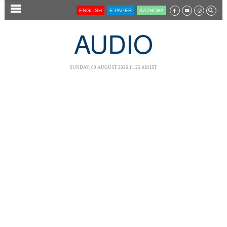
SECTIONS
ENGLISH
E-PAPER
KĀZHCHA
HOME
AUDIO
LATEST
AUDIO
SUNDAY, 09 AUGUST 2026 11.25 AM IST
NOTIFIED NEWS
POLL
KERALA
LOCAL
NEWS 360
CASE DIARY