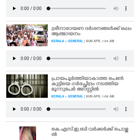
ശ്രീനാരായണ ദർശനങ്ങൾക്ക് ഒപ്പം
ആത്മായനം
KERALA > GENERAL
| SUN APR, 1:04 AM
പ്രായപൂർത്തിയാകാത്ത പെൺ
കുട്ടിയെ ഗർഭച്ഛിദ്രം നടത്തിയ
മൂന്നുപേർ അറസ്റ്റിൽ
KERALA > GENERAL
| SUN APR, 1:06 AM
കെ.എസ്.ഇ.ബി വ‌ർക്കർക്ക് പൊള്ള
ൽ