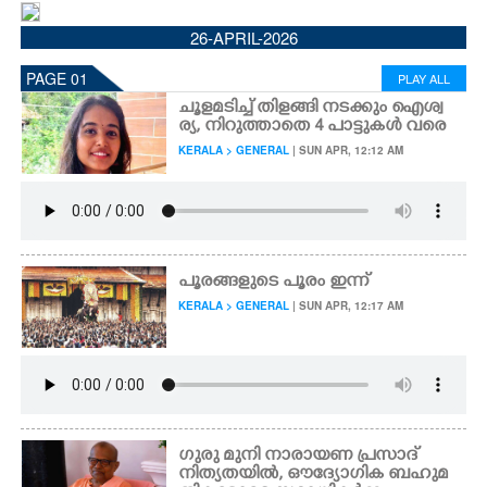
CINEMA
26-APRIL-2026
PAGE 01
PLAY ALL
OPINION
ചൂളമടിച്ച് തിളങ്ങി നടക്കും ഐശ്വ
ര്യ, നിറുത്താതെ 4 പാട്ടുകൾ വരെ
PHOTOS
KERALA > GENERAL
| SUN APR, 12:12 AM
LIFESTYLE
SPIRITUAL
പൂരങ്ങളുടെ പൂരം ഇന്ന്
KERALA > GENERAL
| SUN APR, 12:17 AM
INFO+
ART
ഗുരു മുനി നാരായണ പ്രസാദ്
ASTRO
നിത്യതയിൽ,​ ഔദ്യോഗിക ബഹുമ