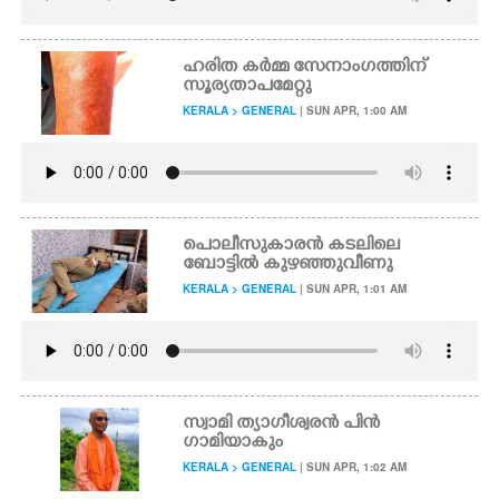
ഹരിത കർമ്മ സേനാംഗത്തിന്
സൂര്യതാപമേറ്റു
KERALA > GENERAL
| SUN APR, 1:00 AM
പൊലീസുകാരൻ കടലിലെ
ബോട്ടിൽ കുഴഞ്ഞുവീണു
KERALA > GENERAL
| SUN APR, 1:01 AM
സ്വാമി ത്യാഗീശ്വരൻ പിൻ
ഗാമിയാകും
KERALA > GENERAL
| SUN APR, 1:02 AM