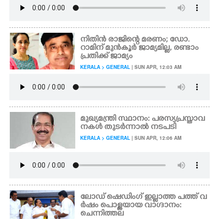
നിതിൻ രാജിന്റെ മരണം; ഡോ.
റാമിന് മുൻകൂർ ജാമ്യമില്ല, രണ്ടാം
പ്രതിക്ക് ജാമ്യം
KERALA > GENERAL
| SUN APR, 12:03 AM
മുഖ്യമന്ത്രി സ്ഥാനം: പരസ്യപ്രസ്താവ
നകൾ തുടർന്നാൽ നടപടി
KERALA > GENERAL
| SUN APR, 12:06 AM
ലോഡ് ഷെഡിംഗ് ഇല്ലാത്ത പത്ത് വ
ർഷം പൊള്ളയായ വാഗ്ദാനം:
ചെന്നിത്തല