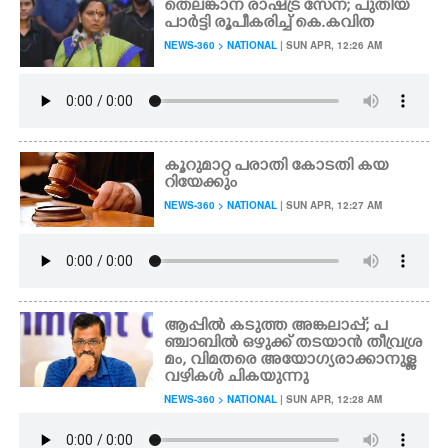
തെലങ്കാന രാഷ്ട്ര സേന; പുതിയ
പാർട്ടി രൂപീകരിച്ച് കെ.കവിത
NEWS-360 > NATIONAL
| SUN APR, 12:26 AM
കൂറുമാറ്റ പരാതി കോടതി കയ
റിയേക്കും
NEWS-360 > NATIONAL
| SUN APR, 12:27 AM
ആപ്പിൽ കടുത്ത അങ്കലാപ്പ്; പ
ഞ്ചാബിൽ ഒഴുക്ക് തടയാൻ തീവ്രശ്ര
മം, വിമതരെ അയോഗ്യരാക്കാനുള്ള
വഴികൾ ചികയുന്നു
NEWS-360 > NATIONAL
| SUN APR, 12:28 AM