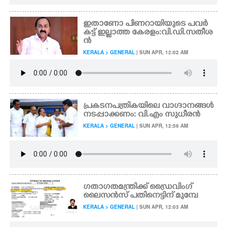
ഇതാണോ പിണറായിയുടെ പവർ
കട്ട് ഇല്ലാത്ത കേരളം:വി.ഡി.സതീശ
ൻ
KERALA > GENERAL
| SUN APR, 12:02 AM
പ്രകടനപത്രികയിലെ വാഗ്ദാനങ്ങൾ
നടപ്പാക്കണം: വി.എം സുധീരൻ
KERALA > GENERAL
| SUN APR, 12:59 AM
ഗതാഗതമന്ത്രിക്ക് ഡ്രൈവിംഗ്
ലൈസൻസ് പതിനെട്ടിന് മുമ്പേ
KERALA > GENERAL
| SUN APR, 12:03 AM