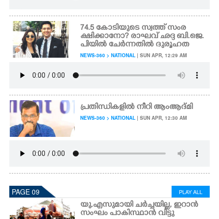
74.5 കോടിയുടെ സ്വത്ത് സംര
ക്ഷിക്കാനോ? രാഘവ് ഛദ്ദ ബി.ജെ.
പിയിൽ ചേർന്നതിൽ ദുരൂഹത
NEWS-360 > NATIONAL
| SUN APR, 12:29 AM
പ്രതിന്ധികളിൽ നീറി ആംആദ്മി
NEWS-360 > NATIONAL
| SUN APR, 12:30 AM
PAGE 09
PLAY ALL
യു.എസുമായി ചർച്ചയില്ല, ഇറാൻ
സംഘം പാകിസ്ഥാൻ വിട്ടു