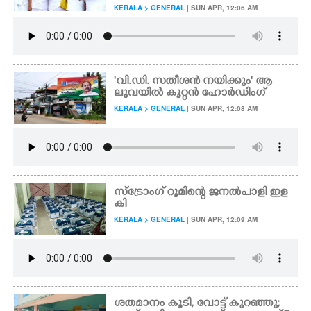
KERALA > GENERAL
| SUN APR, 12:06 AM
'വി.ഡി. സതീശൻ നയിക്കും' ആ
ലുവയിൽ കൂറ്റൻ ഹോർഡിംഗ്
KERALA > GENERAL
| SUN APR, 12:08 AM
സ്ട്രോംഗ് റൂമിന്റെ ജനൽപാളി ഇള
കി
KERALA > GENERAL
| SUN APR, 12:09 AM
ശതമാനം കൂടി, വോട്ട് കുറഞ്ഞു;