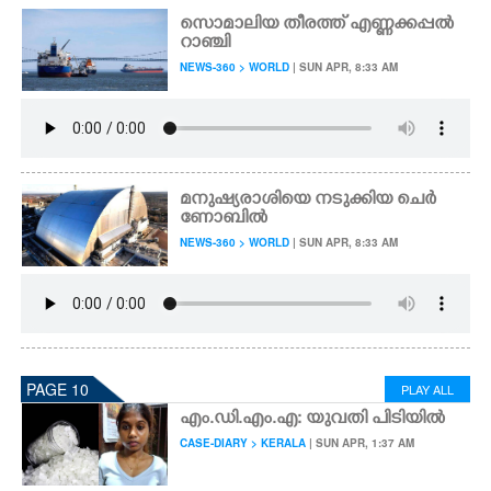
സൊമാലിയ തീരത്ത് എണ്ണക്കപ്പൽ
റാഞ്ചി
NEWS-360 > WORLD
| SUN APR, 8:33 AM
മനുഷ്യരാശിയെ നടുക്കിയ ചെർ
ണോബിൽ
NEWS-360 > WORLD
| SUN APR, 8:33 AM
PAGE 10
PLAY ALL
എം.​ഡി.​എം.​എ​: യുവതി പി​ടി​യിൽ
CASE-DIARY > KERALA
| SUN APR, 1:37 AM