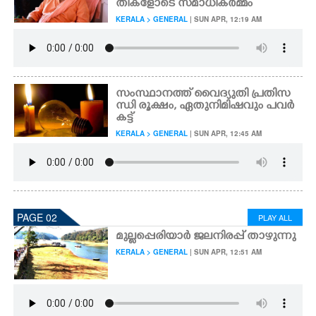
തികളോടെ സമാധികർമ്മം
KERALA > GENERAL
| SUN APR, 12:19 AM
CARTOONS
LITERATURE
സംസ്ഥാനത്ത് വൈദ്യുതി പ്രതിസ
ന്ധി രൂക്ഷം,​ ഏതുനിമിഷവും പവർ
ZOOM
കട്ട്
KERALA > GENERAL
| SUN APR, 12:45 AM
CONTACT US
PAGE 02
PLAY ALL
മുല്ലപ്പെരിയാർ ജലനിരപ്പ് താഴുന്നു
KERALA > GENERAL
| SUN APR, 12:51 AM