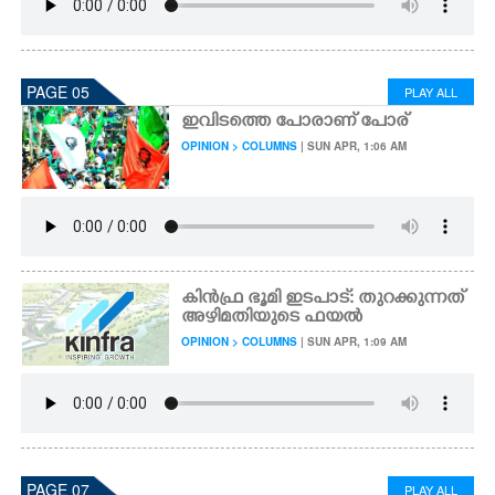
PAGE 05
PLAY ALL
ഇവിടത്തെ പോരാണ് പോര്
OPINION > COLUMNS
| SUN APR, 1:06 AM
കിൻഫ്ര ഭൂമി ഇടപാട്: തുറക്കുന്നത്
അഴിമതിയുടെ ഫയൽ
OPINION > COLUMNS
| SUN APR, 1:09 AM
PAGE 07
PLAY ALL