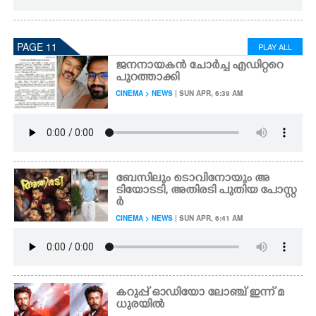
PAGE 11
PLAY ALL
ജനനായകൻ ചോർച്ച എഡിറ്ററെ
പുറത്താക്കി
CINEMA > NEWS
| SUN APR, 6:39 AM
ബേസിലും ടൊവിനോയും അ
ടിയോടടി, അതിരടി പുതിയ പോസ്റ്റ
ർ
CINEMA > NEWS
| SUN APR, 6:41 AM
കറുപ്പ് ഓഡിയോ ലോഞ്ച് ഇന്ന് മ
ധുരയിൽ