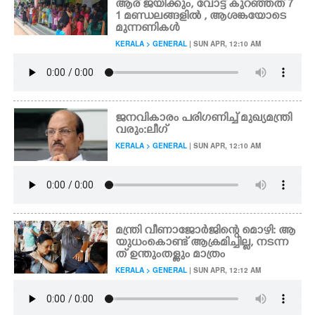
ആര് ജയിക്കും, വോട്ട് കുറഞ്ഞത് 7
1 മണ്ഡലങ്ങളിൽ , ആശങ്കയോടെ
മുന്നണികൾ
KERALA > GENERAL
| SUN APR, 12:10 AM
ജനവികാരം പരിഗണിച്ച് മുഖ്യമന്ത്രി
വരും:ലീഗ്
KERALA > GENERAL
| SUN APR, 12:10 AM
മന്ത്രി വീണാജോർജിന്റെ മൊഴി: ആ
യുധംകൊണ്ട് ആക്രമിച്ചില്ല, നടന്ന
ത് ഉന്തുംതള്ളും മാത്രം
KERALA > GENERAL
| SUN APR, 12:12 AM