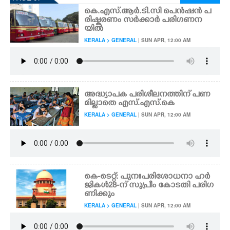
കെ.എസ്.ആർ.ടി.സി പെൻഷൻ പ
രിഷ്കരണം സർക്കാർ പരിഗണന
യിൽ
KERALA > GENERAL
| SUN APR, 12:00 AM
അദ്ധ്യാപക പരിശീലനത്തിന് പണ
മില്ലാതെ എസ്.എസ്.കെ
KERALA > GENERAL
| SUN APR, 12:00 AM
കെ-ടെറ്റ്: പുനഃപരിശോധനാ ഹർ
ജികൾ 28-ന് സുപ്രീം കോടതി പരിഗ
ണിക്കും
KERALA > GENERAL
| SUN APR, 12:00 AM