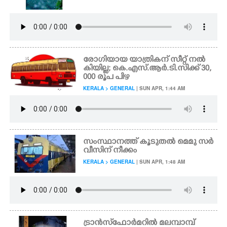
രോഗിയായ യാത്രികന് സീറ്റ് നൽ
കിയില്ല; കെ.എസ്.ആർ.ടി.സിക്ക് 30,
000 രൂപ പിഴ
KERALA > GENERAL
| SUN APR, 1:44 AM
സംസ്ഥാനത്ത് കൂടുതൽ മെമു സർ
വീസിന് നീക്കം
KERALA > GENERAL
| SUN APR, 1:48 AM
ട്രാൻസ്‌ഫോർമറിൽ മലമ്പാമ്പ്