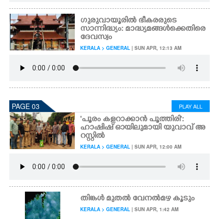
ഗുരുവായൂരിൽ ഭീകരരുടെ
സാന്നിദ്ധ്യം: മാദ്ധ്യമങ്ങൾക്കെതിരെ
ദേവസ്വം
KERALA > GENERAL
| SUN APR, 12:13 AM
PAGE 03
PLAY ALL
"പൂരം കളറാക്കാൻ പൂത്തിരി":
ഹാഷിഷ് ഓയിലുമായി യുവാവ് അ
റസ്റ്റിൽ
KERALA > GENERAL
| SUN APR, 12:00 AM
തിങ്കൾ മുതൽ വേനൽമഴ കൂടും
KERALA > GENERAL
| SUN APR, 1:42 AM