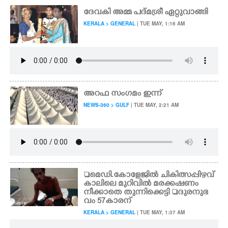
ദേവകി അമ്മ പദ്മശ്രീ ഏറ്റുവാങ്ങി
KERALA > GENERAL
| TUE MAY, 1:16 AM
അറഫ സംഗമം ഇന്ന്
NEWS-360 > GULF
| TUE MAY, 2:21 AM
മെഡി.കോളേജിൽ ചികിത്സപ്പിഴവ്
കാലിലെ മുറിവിൽ മരക്കഷണം
നീക്കാതെ തുന്നിക്കെട്ടി ദുരനുഭ
വം 57കാരന്
KERALA > GENERAL
| TUE MAY, 1:37 AM