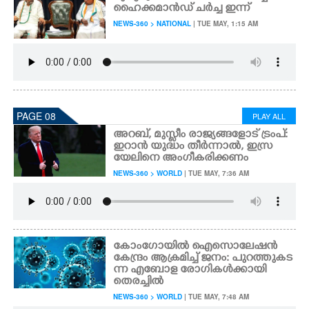
ഹൈക്കമാൻഡ് ചർച്ച ഇന്ന്
NEWS-360 > NATIONAL
| TUE MAY, 1:15 AM
PAGE 08
PLAY ALL
അറബ്,​ മുസ്ലീം രാജ്യങ്ങളോട് ട്രംപ്:
ഇറാൻ യുദ്ധം തീർന്നാൽ,​ ഇസ്ര
യേലിനെ അംഗീകരിക്കണം
NEWS-360 > WORLD
| TUE MAY, 7:36 AM
കോംഗോയിൽ ഐസൊലേഷൻ
കേന്ദ്രം ആക്രമിച്ച് ജനം: പുറത്തുകട
ന്ന എബോള രോഗികൾക്കായി
തെരച്ചിൽ
NEWS-360 > WORLD
| TUE MAY, 7:48 AM