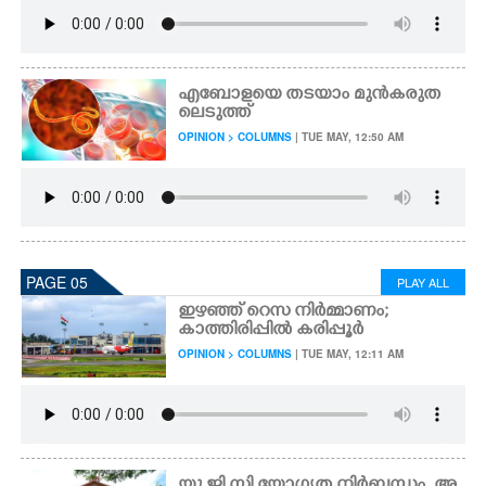
എബോളയെ തടയാം മുൻകരുത
ലെടുത്ത്
OPINION > COLUMNS
| TUE MAY, 12:50 AM
PAGE 05
PLAY ALL
ഇഴഞ്ഞ് റെസ നിർമ്മാണം;
കാത്തിരിപ്പിൽ കരിപ്പൂർ
OPINION > COLUMNS
| TUE MAY, 12:11 AM