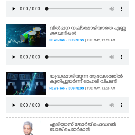
വിൽപ്പന നഷ്‌ടമൊഴിയാതെ എണ്ണ
ക്കമ്പനികൾ
NEWS-360 > BUSINESS
| TUE MAY, 12:28 AM
യു​ദ്ധ​മൊ​ഴി​യു​ന്ന​ ​ആ​വേ​ശ​ത്തി​ൽ​ ​
കുതിച്ചുയർന്ന് ഓഹരി വിപണി
NEWS-360 > BUSINESS
| TUE MAY, 12:29 AM
ഏലിയാസ് ജോർജ് ഫെഡറൽ
ബാങ്ക് ചെയർമാൻ