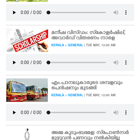
മനീഷ വിസ്ഡം: സ്‌കോളർഷിപ്പ്,
അവാർഡ് വിതരണം നാളെ
KERALA > GENERAL
| TUE MAY, 12:00 AM
എം.പാനലുകാരുടെ ശമ്പളവും
പെൻഷനും മുടങ്ങി
KERALA > GENERAL
| TUE MAY, 12:00 AM
അമ്മ കുടുംബമേള: സ്‌പോൺസർ
മുഴുവൻ പണവും നൽകിയില്ല