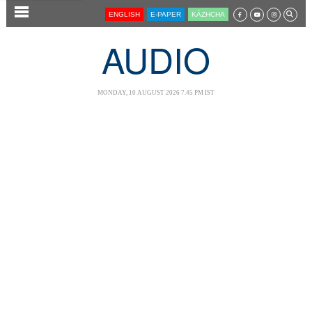
SECTIONS
ENGLISH
E-PAPER
KĀZHCHA
HOME
AUDIO
LATEST
AUDIO
MONDAY, 10 AUGUST 2026 7.45 PM IST
NOTIFIED NEWS
POLL
KERALA
LOCAL
NEWS 360
CASE DIARY