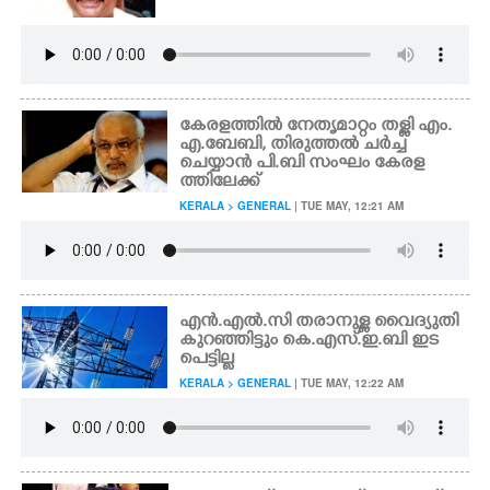
കേരളത്തിൽ നേതൃമാറ്റം തള്ളി എം.
എ.ബേബി, തിരുത്തൽ ചർച്ച
ചെയ്യാൻ പി.ബി സംഘം കേരള
ത്തിലേക്ക്
KERALA > GENERAL
| TUE MAY, 12:21 AM
എൻ.എൽ.സി തരാനുള്ള വൈദ്യുതി
കുറഞ്ഞിട്ടും കെ.എസ്.ഇ.ബി ഇട
പെട്ടില്ല
KERALA > GENERAL
| TUE MAY, 12:22 AM