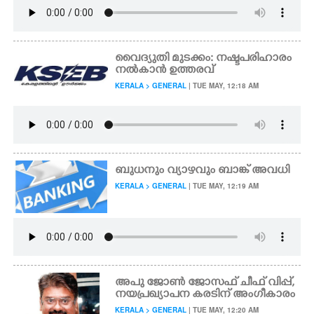
വൈദ്യുതി മുടക്കം: നഷ്ടപരിഹാരം
നൽകാൻ ഉത്തരവ്
KERALA > GENERAL
| TUE MAY, 12:18 AM
ബുധനും വ്യാഴവും ബാങ്ക് അവധി
KERALA > GENERAL
| TUE MAY, 12:19 AM
അപു ജോൺ ജോസഫ് ചീഫ് വിപ്പ്,
നയപ്രഖ്യാപന കരടിന് അംഗീകാരം
KERALA > GENERAL
| TUE MAY, 12:20 AM