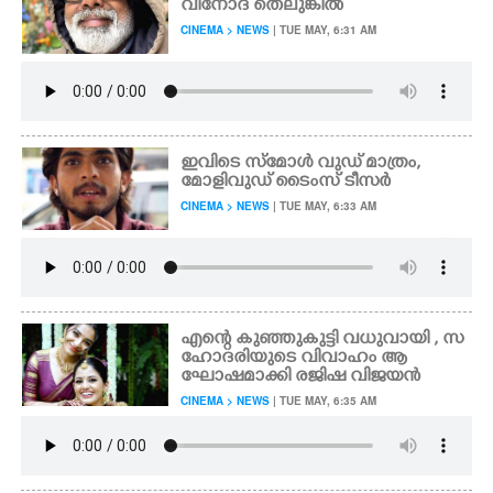
വിനോദ് തെലുങ്കിൽ
CINEMA > NEWS
| TUE MAY, 6:31 AM
ഇവിടെ സ്മോൾ വുഡ് മാത്രം,​
മോളിവുഡ് ടൈംസ് ടീസർ
CINEMA > NEWS
| TUE MAY, 6:33 AM
എന്റെ കുഞ്ഞുകുട്ടി വധുവായി , സ
ഹോദരിയുടെ വിവാഹം ആ
ഘോഷമാക്കി രജിഷ വിജയൻ
CINEMA > NEWS
| TUE MAY, 6:35 AM