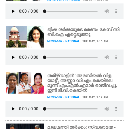
ട്വിഷ ശ‌ർമ്മയുടെ മരണം കേസ് സി.
ബി.ഐ ഏറ്റെടുത്തു
NEWS-360 > NATIONAL
| TUE MAY, 1:10 AM
തമിഴ്നാട്ടിൽ 'അരസിയൽ വിള
യാട്ട്', അണ്ണാ ഡി.എം.കെയിലെ
മൂന്ന് എം.എൽ.എമാർ രാജിവച്ചു,
ഇനി ടി.വി.കെയിൽ
NEWS-360 > NATIONAL
| TUE MAY, 1:12 AM
മുഖ്യമന്ത്രി തർക്കം: സിദ്ധരാമയ്യ -