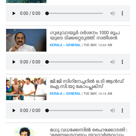
ഗുരുവായൂർ ദർശനം 1000 രൂപ
യുടെ ടിക്കറ്റെടുത്ത്: സതീശൻ
KERALA > GENERAL
| TUE MAY, 12:03 AM
ജി.ജി സിഗ്‌നേച്ചറിൽ ഒ.ടി ആൻഡ്
ഐ.സി.യു കോംപ്ലക്‌സ്
KERALA > GENERAL
| TUE MAY, 12:10 AM
മധു വധക്കേസിൽ ഹൈക്കോടതി :
'ഭരണഘടനയും യാഥാർത്ഥ്യവും