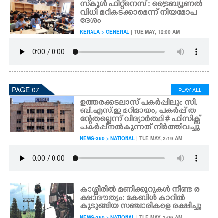
സ്‌കൂൾ ഫിറ്റ്നെസ് : ട്രൈബ്യൂണൽ
വിധി മറികടക്കാമെന്ന് നിയമോപ
ദേശം
KERALA > GENERAL
| TUE MAY, 12:00 AM
PAGE 07
PLAY ALL
ഉത്തരക്കടലാസ് പകർപ്പിലും സി.
ബി.എസ്.ഇ മറിമായം,​ പകർപ്പ് ത
ന്റേതല്ലെന്ന് വിദ്യാർത്ഥി # ഫിസിക്സ്
പകർപ്പ് നൽകുന്നത് നിർത്തിവച്ചു
NEWS-360 > NATIONAL
| TUE MAY, 2:19 AM
കാശ്മീരിൽ മണിക്കൂറുകൾ നീണ്ട ര
ക്ഷാദൗത്യം: കേബിൾ കാറിൽ
കുടുങ്ങിയ സഞ്ചാരികളെ രക്ഷിച്ചു
NEWS-360 > NATIONAL
| TUE MAY, 1:06 AM