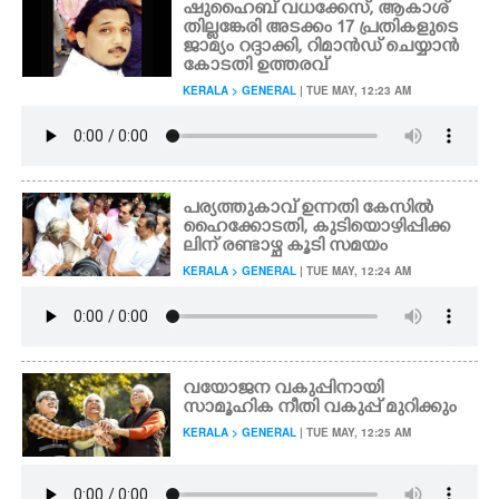
ഷുഹൈബ് വധക്കേസ്, ആകാശ്
തില്ലങ്കേരി അടക്കം 17 പ്രതികളുടെ
ജാമ്യം റദ്ദാക്കി, റിമാൻഡ് ചെയ്യാൻ
കോടതി ഉത്തരവ്
KERALA > GENERAL
| TUE MAY, 12:23 AM
പ​ര്യ​ത്തു​കാ​വ് ​ഉ​ന്ന​തി​ ​കേസിൽ
ഹൈക്കോടതി, കുടിയൊഴിപ്പിക്ക
ലിന് രണ്ടാഴ്ച കൂടി സമയം
KERALA > GENERAL
| TUE MAY, 12:24 AM
വയോജന വകുപ്പിനായി
സാമൂഹിക നീതി വകുപ്പ് മുറിക്കും
KERALA > GENERAL
| TUE MAY, 12:25 AM