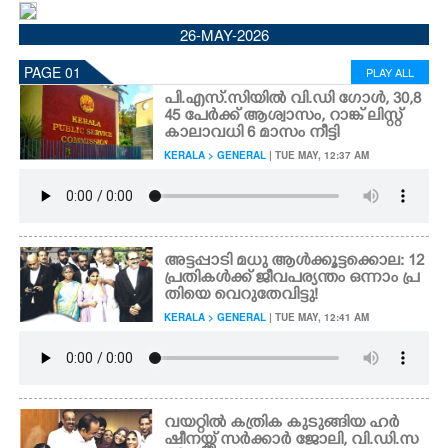
CINEMA
26-MAY-2026
PAGE 01
PLAY ALL
OPINION
പി.എസ്.സിയിൽ വി.ഡി ഗോൾ, 30,8
45 പേർക്ക് ആശ്വാസം, റാങ്ക് ലിസ്റ്റ്
കാലാവധി 6 മാസം നീട്ടി
PHOTOS
KERALA > GENERAL
| TUE MAY, 12:37 AM
LIFESTYLE
SPIRITUAL
അട്ടപ്പാടി മധു ആൾക്കൂട്ടക്കൊല: 12
പ്രതികൾക്ക് ജീവപര്യന്തം ഒന്നാം പ്ര
തിയെ വെറുതേവിട്ടു!
INFO+
KERALA > GENERAL
| TUE MAY, 12:41 AM
ART
വയറ്റിൽ കത്രിക കുടുങ്ങിയ ഹർ
ASTRO
ഷീനയ്ക്ക് സർക്കാർ ജോലി, വി.ഡി.സ