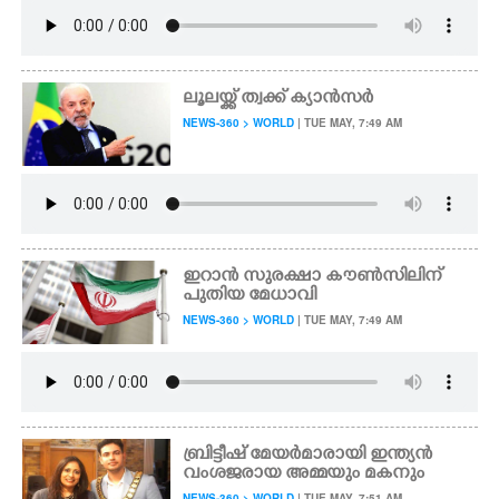
ലൂലയ്ക്ക് ത്വക്ക് ക്യാൻസർ
NEWS-360 > WORLD
| TUE MAY, 7:49 AM
ഇറാൻ സുരക്ഷാ കൗൺസിലിന്
പുതിയ മേധാവി
NEWS-360 > WORLD
| TUE MAY, 7:49 AM
ബ്രിട്ടീഷ് മേയർമാരായി ഇന്ത്യൻ
വംശജരായ അമ്മയും മകനും
NEWS-360 > WORLD
| TUE MAY, 7:51 AM