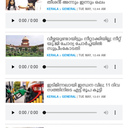
തീശൻ അന്നും ഇന്നും ഒപ്പം
KERALA > GENERAL
| TUE MAY, 12:44 AM
CARTOONS
LITERATURE
വീഴ്ചയുണ്ടായിട്ടും നീറ്റാക്കിയില്ല; നീറ്റ്
ZOOM
യു.ജി ചോദ്യ ചോർച്ചയിൽ
സുപ്രീംകോടതി
KERALA > GENERAL
| TUE MAY, 12:49 AM
CONTACT US
ഇടിമിന്നലായി ഇന്ധന വില; 11 ദിവ
സത്തിനിടെ എട്ട് രൂപ കൂട്ടി
KERALA > GENERAL
| TUE MAY, 12:51 AM