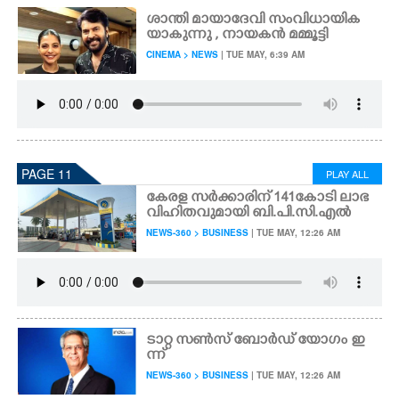
ശാന്തി മായാദേവി സംവിധായിക
യാകുന്നു , നായകൻ മമ്മൂട്ടി
CINEMA > NEWS
| TUE MAY, 6:39 AM
PAGE 11
PLAY ALL
കേരള സർക്കാരിന് 141കോടി ലാഭ
വിഹിതവുമായി ബി.പി.സി.എൽ
NEWS-360 > BUSINESS
| TUE MAY, 12:26 AM
ടാറ്റ സൺസ് ബോർഡ് യോഗം ഇ
ന്ന്
NEWS-360 > BUSINESS
| TUE MAY, 12:26 AM