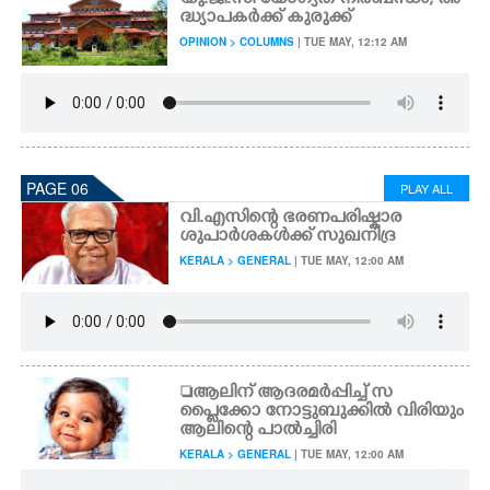
യു.ജി.സി യോഗ്യത നിർബന്ധം, അ
ദ്ധ്യാപകർക്ക് കുരുക്ക്
OPINION > COLUMNS
| TUE MAY, 12:12 AM
PAGE 06
PLAY ALL
വി.എസിന്റെ ഭരണപരിഷ്കാര
ശുപാർശകൾക്ക് സുഖനിദ്ര
KERALA > GENERAL
| TUE MAY, 12:00 AM
ആലിന് ആദരമർപ്പിച്ച് സ
പ്ലൈക്കോ നോട്ടുബുക്കിൽ വിരിയും
ആലിന്റെ പാൽച്ചിരി
KERALA > GENERAL
| TUE MAY, 12:00 AM