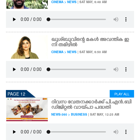
CINEMA > NEWS
| SAT MAY, 6:48 AM
ഖുശ്‌ബുവിന്റെ മകൾ അവന്തിക ഇ
നി തമിഴിൽ
CINEMA > NEWS
| SAT MAY, 6:50 AM
PAGE 12
PLAY ALL
ദിവസ വേതനക്കാർക്ക് പി.എൻ.ബി
ഡിജിറ്റൽ വായ്‌പാ പദ്ധതി
NEWS-360 > BUSINESS
| SAT MAY, 12:25 AM