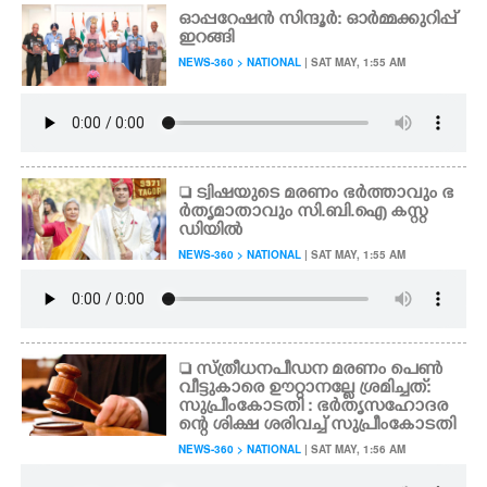
ഓപ്പറേഷൻ സിന്ദൂർ: ഓർമ്മക്കുറിപ്പ്
ഇറങ്ങി
NEWS-360 > NATIONAL
| SAT MAY, 1:55 AM
 ട്വിഷയുടെ മരണം ഭർത്താവും ഭ
ർതൃമാതാവും സി.ബി.ഐ കസ്റ്റ
ഡിയിൽ
NEWS-360 > NATIONAL
| SAT MAY, 1:55 AM
 സ്ത്രീധനപീഡന മരണം പെൺ
വീട്ടുകാരെ ഊറ്റാനല്ലേ ശ്രമിച്ചത്:
സുപ്രീംകോടതി : ഭർതൃസഹോദര
ന്റെ ശിക്ഷ ശരിവച്ച് സുപ്രീംകോടതി
NEWS-360 > NATIONAL
| SAT MAY, 1:56 AM