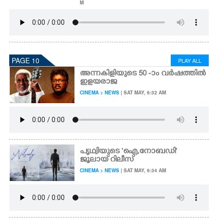
M
PAGE 10
PLAY ALL
അന്നകിളിയുടെ 50 -ാം വർഷത്തിൽ
ഇളയരാജ
CINEMA > NEWS
| SAT MAY, 6:32 AM
പൃഥ്വിയുടെ 'ഐ,നോബഡി'
ജൂലായ് റിലീസ്
CINEMA > NEWS
| SAT MAY, 6:34 AM