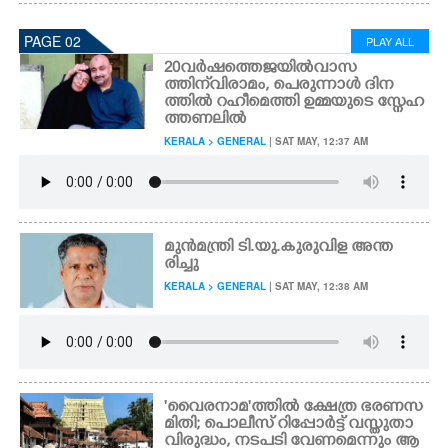
PAGE 02
PLAY ALL
20 വർഷത്തെ ജയിൽവാസ
ത്തിന് വിരാമം, പെരുന്നാൾ ദിന
ത്തിൽ റഹീമെത്തി ഉമ്മയുടെ സ്നേഹ
ത്തണലിൽ
KERALA > GENERAL
| SAT MAY, 12:37 AM
മുൻമന്ത്രി ടി.യു.കുരുവിള അന്ത
രിച്ചു
KERALA > GENERAL
| SAT MAY, 12:38 AM
'വൈരനാമ'ത്തിൽ ക്ഷേത്ര ഭരണസ
മിതി; പൊലീസ് റിപ്പോർട്ട് വസ്തുതാ
വിരുദ്ധം, നടപടി വേണമെന്നും ആ