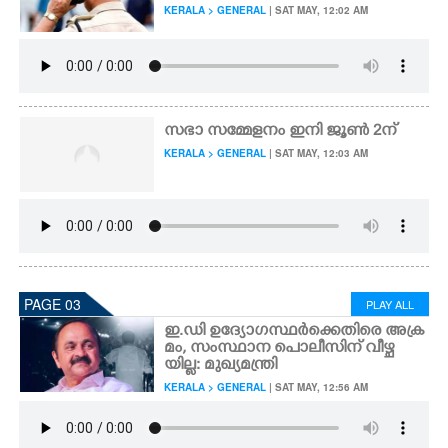
KERALA > GENERAL
| SAT MAY, 12:02 AM
സഭാ സമ്മേളനം ഇനി ജൂൺ 2ന്
KERALA > GENERAL
| SAT MAY, 12:03 AM
PAGE 03
PLAY ALL
ഇ.ഡി ഉദ്യോഗസ്ഥർക്കെതിരെ അക്ര
മം, സംസ്ഥാന പൊലീസിന് വീഴ്ച
യില്ല: മുഖ്യമന്ത്രി
KERALA > GENERAL
| SAT MAY, 12:56 AM