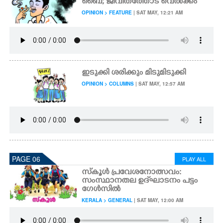
ബൈ; ജീവിതത്തോട് വെൽക്കം
OPINION > FEATURE
| SAT MAY, 12:21 AM
ഇടുക്കി ശരിക്കും മിടുമിടുക്കി
OPINION > COLUMNS
| SAT MAY, 12:57 AM
PAGE 06
PLAY ALL
സ്‌കൂൾ പ്രവേശനോത്സവം:
സംസ്ഥാനതല ഉദ്‌ഘാടനം പട്ടം
ഗേൾസിൽ
KERALA > GENERAL
| SAT MAY, 12:00 AM