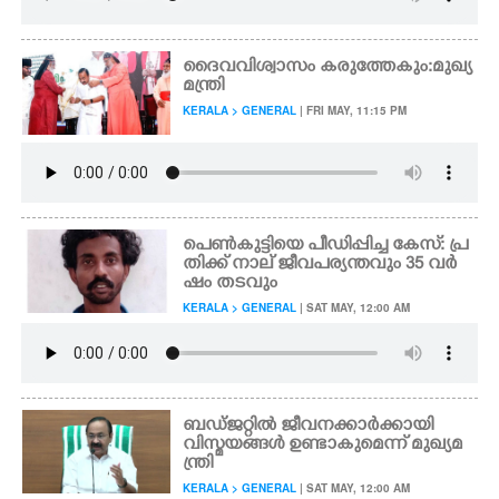
ദൈവവിശ്വാസം കരുത്തേകും:മുഖ്യ
മന്ത്രി
KERALA > GENERAL
| FRI MAY, 11:15 PM
പെൺകുട്ടിയെ പീഡിപ്പിച്ച കേസ്: പ്ര
തിക്ക് നാല് ജീവപര്യന്തവും 35 വർ
ഷം തടവും
KERALA > GENERAL
| SAT MAY, 12:00 AM
ബഡ്ജറ്റിൽ ജീവനക്കാർക്കായി
വിസ്മയങ്ങൾ ഉണ്ടാകുമെന്ന് മുഖ്യമ
ന്ത്രി
KERALA > GENERAL
| SAT MAY, 12:00 AM