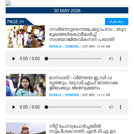
CINEMA
30-MAY-2026
PAGE 01
PLAY ALL
OPINION
ഗവർണറുടെ നയപ്രഖ്യാപനം ; തുറ
മുഖങ്ങൾ കേന്ദ്രീകരിച്ച്
സംയോജിത വികസന പദ്ധതി
PHOTOS
KERALA > GENERAL
| SAT MAY, 12:49 AM
LIFESTYLE
SPIRITUAL
മാസപ്പടി : വീണയെ ഇ.ഡി വ
രുത്തും,​ യു.ഡി.എഫ് നേതാക്ക
ളിലേക്കും അന്വേഷണം
INFO+
KERALA > GENERAL
| SAT MAY, 12:13 AM
ART
നീറ്റ് ചോദ്യചോർച്ചയിൽ
ASTRO
സുപ്രീംകോടതി, എൻ.ടി.എ ഉട