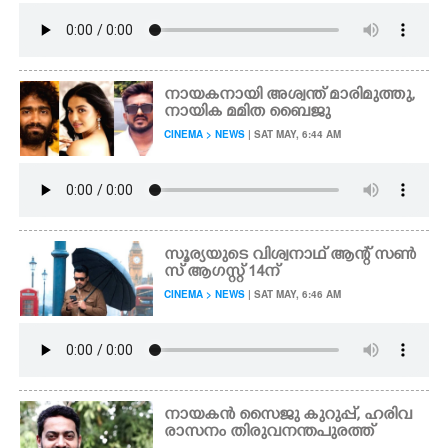
നായകനായി അശ്വന്ത് മാരിമുത്തു,
നായിക മമിത ബൈജു
CINEMA > NEWS
| SAT MAY, 6:44 AM
സൂര്യയുടെ വിശ്വനാഥ് ആന്റ് സൺ
സ് ആഗസ്റ്റ് 14ന്
CINEMA > NEWS
| SAT MAY, 6:46 AM
നായകൻ സൈജു കുറുപ്പ്, ഹരിവ
രാസനം തിരുവനന്തപുരത്ത്