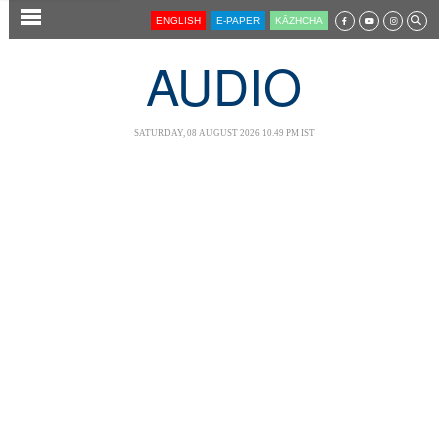
SECTIONS
ENGLISH
E-PAPER
KĀZHCHA
HOME
AUDIO
LATEST
AUDIO
SATURDAY, 08 AUGUST 2026 10.49 PM IST
NOTIFIED NEWS
POLL
KERALA
LOCAL
NEWS 360
CASE DIARY