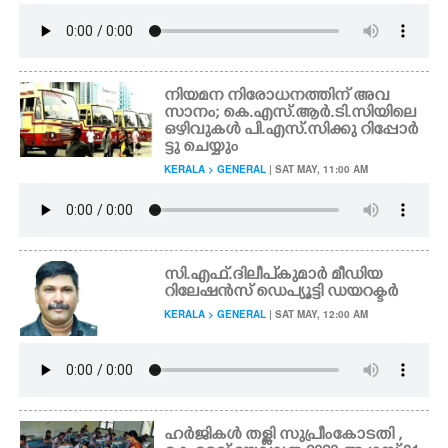
നിയമന നിരോധനത്തിന് അവ
സാനം; കെ.എസ്.ആർ.ടി.സിയിലെ
ഒഴിവുകൾ പി.എസ്.സിക്കു റിപ്പോർ
ട്ടു ചെയ്യും
KERALA > GENERAL
| SAT MAY, 11:00 AM
സി.എഫ്.ദിലീപ്കു‌മാർ മീഡിയ
റിലേഷൻസ് ഡെപ്യൂട്ടി ഡയറക്ടർ
KERALA > GENERAL
| SAT MAY, 12:00 AM
ഹർജികൾ തള്ളി സുപ്രീംകോടതി ,