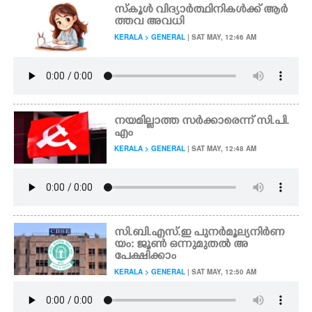
സ്കൂൾ വിദ്യാർത്ഥിനികൾക്ക് ആർ
ത്തവ അവധി
KERALA > GENERAL
| SAT MAY, 12:46 AM
നയമില്ലാത്ത സർക്കാരെന്ന് സി.പി.
എം
KERALA > GENERAL
| SAT MAY, 12:48 AM
സി.ബി.എസ്.ഇ പുനർമൂല്യനിർണ
യം: ജൂൺ ഒന്നുമുതൽ അ
പേക്ഷിക്കാം
KERALA > GENERAL
| SAT MAY, 12:50 AM