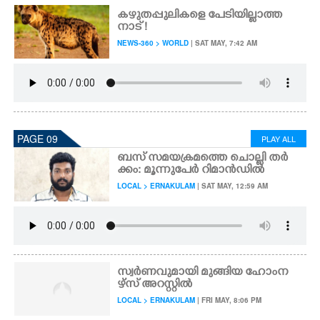
കഴുതപ്പുലികളെ പേടിയില്ലാത്ത
നാട് !
NEWS-360 > WORLD
| SAT MAY, 7:42 AM
PAGE 09
PLAY ALL
ബസ് സമയക്രമത്തെ ചൊല്ലി തർ
ക്കം: മൂന്നുപേർ റിമാൻഡിൽ
LOCAL > ERNAKULAM
| SAT MAY, 12:59 AM
സ്വർണവുമായി മുങ്ങിയ ഹോംന
ഴ്സ് അറസ്റ്റിൽ
LOCAL > ERNAKULAM
| FRI MAY, 8:06 PM