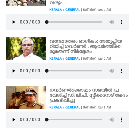
വശ്യം
KERALA > GENERAL
| SAT MAY, 12:39 AM
വന്ദേമാതരം ഭാഗികം; അതൃപ്തിയ
റിയിച്ച് ഗവർണർ , ആവർത്തിക്ക
രുതെന്ന് നിർദ്ദേശം
KERALA > GENERAL
| SAT MAY, 12:40 AM
ഗവർണർക്കൊപ്പം സഭയിൽ പ്ര
വേശിച്ച് ഡി.ജി.പി, സ്പീക്കറോട് ഖേദം
പ്രകടിപ്പിച്ചു
KERALA > GENERAL
| SAT MAY, 12:43 AM