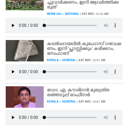
ച്ചുവാർക്കണം, ഇനി ആവർത്തിക്ക
രുത്
CARTOONS
NEWS-360 > NATIONAL
| SAT MAY, 12:16 AM
LITERATURE
ZOOM
കടൽപ്പായലിൽ കുഫോസ് ഗവേഷ
ണം, ഇനി 'പ്ലാസ്റ്റിക്കും" കഴിക്കാം,​
സേഫാണ്
CONTACT US
KERALA > GENERAL
| SAT MAY, 12:21 AM
ഡോ. എ. കൗശിഗൻ മുഖ്യതിര
ഞ്ഞെടുപ്പ് ഓഫീസർ
KERALA > GENERAL
| SAT MAY, 12:21 AM