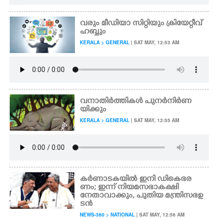
വരും മീഡിയാ സിറ്റിയും ക്രിയേറ്റീവ്
ഹബ്ബും
KERALA > GENERAL
| SAT MAY, 12:53 AM
വനാതിർത്തികൾ പുനർനിർണ
യിക്കും
KERALA > GENERAL
| SAT MAY, 12:55 AM
കർണാടകയിൽ ഇനി ഡികെ ഭര
ണം; ഇന്ന് നിയമസഭാകക്ഷി
നേതാവാക്കും, പുതിയ മന്ത്രിസഭ ഉ
ടൻ
NEWS-360 > NATIONAL
| SAT MAY, 12:56 AM