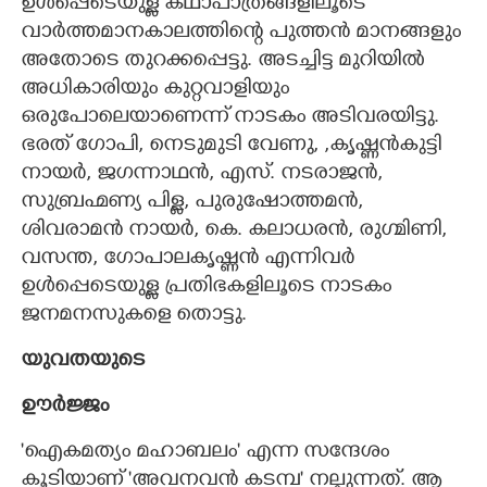
ഉൾപ്പെടെയുള്ള കഥാപാത്രങ്ങളിലൂടെ
വാർത്തമാനകാലത്തിന്റെ പുത്തൻ മാനങ്ങളും
അതോടെ തുറക്കപ്പെട്ടു. അടച്ചിട്ട മുറിയിൽ
അധികാരിയും കുറ്റവാളിയും
ഒരുപോലെയാണെന്ന് നാടകം അടിവരയിട്ടു.
ഭരത് ഗോപി, നെടുമുടി വേണു, ,കൃഷ്ണൻകുട്ടി
നായർ, ജഗന്നാഥൻ, എസ്. നടരാജൻ,
സുബ്രഹ്മണ്യ പിള്ള, പുരുഷോത്തമൻ,
ശിവരാമൻ നായർ, കെ. കലാധരൻ, രുഗ്മിണി,
വസന്ത, ഗോപാലകൃഷ്ണൻ എന്നിവർ
ഉൾപ്പെടെയുള്ള പ്രതിഭകളിലൂടെ നാടകം
ജനമനസുകളെ തൊട്ടു.
യുവതയുടെ
ഊർജ്ജം
'ഐകമത്യം മഹാബലം" എന്ന സന്ദേശം
കൂടിയാണ് 'അവനവൻ കടമ്പ" നല്കുന്നത്. ആ