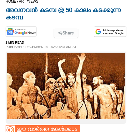
HOME /
ART /
NEWS
CINEMA
അവനവൻ കടമ്പ @ 50 കാലം കടക്കുന്ന
കടമ്പ
OPINION
Share
PHOTOS
2 MIN READ
PUBLISHED: DECEMBER 14, 2025 06:31 AM IST
LIFESTYLE
SPIRITUAL
INFO+
ART
ASTRO
ഈ വാർത്ത കേൾക്കാം