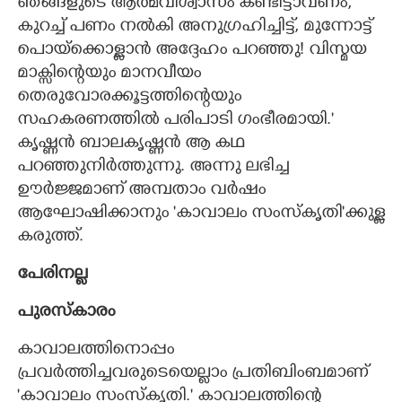
ഞങ്ങളുടെ ആത്മവിശ്വാസം കണ്ടിട്ടാവണം,
കുറച്ച് പണം നൽകി അനുഗ്രഹിച്ചിട്ട്, മുന്നോട്ട്
പൊയ്ക്കൊള്ളാൻ അദ്ദേഹം പറഞ്ഞു! വിസ്മയ
മാക്സിന്റെയും മാനവീയം
തെരുവോരക്കൂട്ടത്തിന്റെയും
സഹകരണത്തിൽ പരിപാടി ഗംഭീരമായി."
കൃഷ്ണൻ ബാലകൃഷ്ണൻ ആ കഥ
പറഞ്ഞുനിർത്തുന്നു. അന്നു ലഭിച്ച
ഊർജ്ജമാണ് അമ്പതാം വർഷം
ആഘോഷിക്കാനും 'കാവാലം സംസ്കൃതി"ക്കുള്ള
കരുത്ത്.
പേരിനല്ല
പുരസ്കാരം
കാവാലത്തിനൊപ്പം
പ്രവർത്തിച്ചവരുടെയെല്ലാം പ്രതിബിംബമാണ്
'കാവാലം സംസ്കൃതി." കാവാലത്തിന്റെ