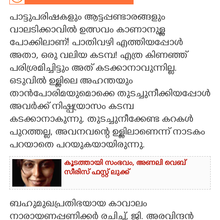
പാട്ടുപരിഷകളും ആട്ടപ്പണ്ടാരങ്ങളും
CARTOONS
വാലടിക്കാവിൽ ഉത്സവം കാണാനുള്ള
പോക്കിലാണ്! പാതിവഴി എത്തിയപ്പോൾ
LITERATURE
അതാ, ഒരു വലിയ കടമ്പ! എത്ര കിണഞ്ഞ്
പരിശ്രമിച്ചിട്ടും അത് കടക്കാനാവുന്നില്ല.
ZOOM
ഒടുവിൽ ഉള്ളിലെ അഹന്തയും
താൻപോരിമയുമൊക്കെ തുടച്ചുനീക്കിയപ്പോൾ
CONTACT US
അവർക്ക് നിഷ്പ്രയാസം കടമ്പ
കടക്കാനാകുന്നു. തുടച്ചുനീക്കേണ്ട കറകൾ
പുറത്തല്ല, അവനവന്റെ ഉള്ളിലാണെന്ന് നാടകം
പറയാതെ പറയുകയായിരുന്നു.
കൂടത്തായി സംഭവം, അണലി വെബ്
സീരിസ് ഫസ്റ്റ് ലുക്ക്
ബഹുമുഖപ്രതിഭയായ കാവാലം
നാരായണപ്പണിക്കർ രചിച്ച്,​ ജി. അരവിന്ദൻ