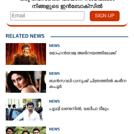
നിങ്ങളുടെ ഇൻബോക്സിൽ
RELATED NEWS
NEWS
മോഹൻരാജ അഭിനയത്തിലേക്ക്
NEWS
×
ബൻസാലി-ധനുഷ് ചിത്രത്തിൽ കരീന
Share this link
കപൂർ
NEWS
പൃഥ്വി ലണ്ടനിൽ, ഖലീഫ ടീമും
Copy Link
NEWS