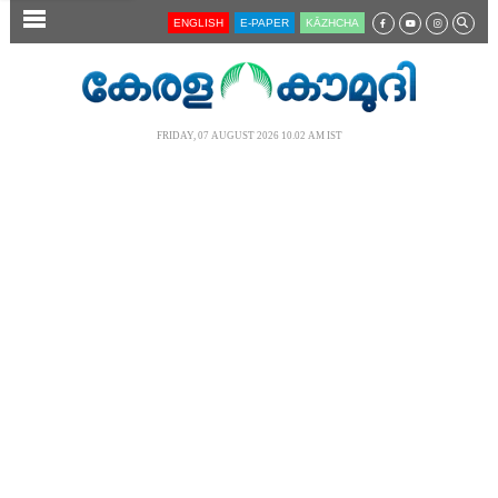
SECTIONS
ENGLISH
E-PAPER
KĀZHCHA
HOME
LATEST
FRIDAY, 07 AUGUST 2026 10.02 AM IST
AUDIO
NOTIFIED NEWS
POLL
KERALA
LOCAL
NEWS 360
CASE DIARY