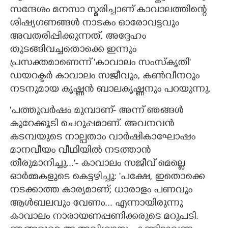
സന്ദേശം മനസാ സ്മരിച്ചാണ് കാവാലത്തിന്റെ
ശിഷ്യഗണങ്ങൾ നാടകം ഓരോവട്ടവും
അവതരിപ്പിക്കുന്നത്. അദ്ദേഹം
തുടങ്ങിവച്ചതൊക്കെ ഇന്നും
പ്രസക്തമാണെന്ന് 'കാവാലം സംസ്കൃതി"
ഡയറക്ടർ കാവാലം സജീവും, കൺവീനറും
നടനുമായ കൃഷ്ണൻ ബാലകൃഷ്ണനും പറയുന്നു.
'പത്തുവർഷം മുമ്പാണ്- അന്ന് ഞങ്ങൾ
കുറേക്കൂടി ചെറുപ്പമാണ്. അവനവൻ
കടമ്പയുടെ നാല്പതാം വാർഷികാഘോഷം
മാനവീയം വീഥിയിൽ നടത്താൻ
തീരുമാനിച്ചു..."- കാവാലം സജീവ് മെല്ലെ
ഓർമ്മകളുടെ കെട്ടഴിച്ചു: 'പക്ഷേ,​ ഇതൊക്കെ
നടക്കാത്ത കാര്യമാണ്; ധാരാളം പണവും
ആൾബലവും വേണം... എന്നായിരുന്നു
കാവാലം നാരായണപ്പണിക്കരുടെ മറുപടി.