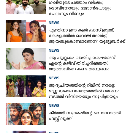
ഗപ്പിയുടെ പത്താം വർഷം;​
ടൊവിനോയും ജോൺപോളും
ചേതനും വീണ്ടും
NEWS
'എന്തിനാ ഈ കളർ ഡ്രസ് ഇട്ടത്,
കേരളത്തിൽ ഓറഞ്ച് അല‌ർട്ട്
ആയതുകൊണ്ടാണോ?' യൂട്യൂബർക്ക്
ചുട്ടമറുപടിയുമായി പ്രിയ
NEWS
'ആ പുസ്തകം വായിച്ച ശേഷമാണ്
എന്റെ കഴിവ് തിരിച്ചറിഞ്ഞത്':
ആത്മാവിനെ കണ്ട അനുഭവം
പങ്കുവച്ച് ലെന
NEWS
ആദ്യചിത്രത്തിന്റെ റിലീസ് നാളെ;
മണ്ണാറശാല ക്ഷേത്രത്തിൽ ദർശനം
നടത്തി വിസ്‌മയയും സുചിത്രയും
NEWS
കീർത്തി സുരേഷിന്റെ ഡൊറോത്തി
ഫസ്റ്റ് ലുക്ക്