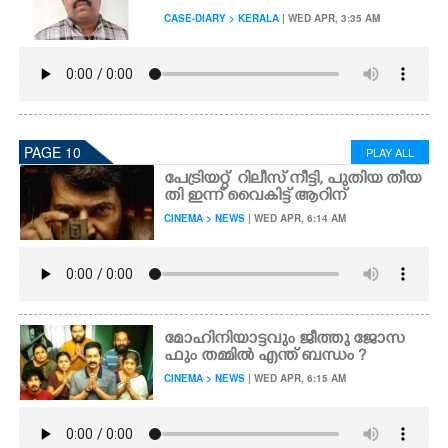
CASE-DIARY > KERALA
| WED APR, 3:35 AM
PAGE 10
PLAY ALL
പേ​ട്രി​യ​റ്റ് ​ റി​ലീസ് നീട്ടി​, പുതി​യ തീയ
തി​ ഇന്ന് വൈകി​ട്ട് ആറി​ന്
CINEMA > NEWS
| WED APR, 6:14 AM
മോഹിനിയാട്ടവും ജീത്തു ജോസ
ഫും തമ്മിൽ എന്ത് ബന്ധം ?
CINEMA > NEWS
| WED APR, 6:15 AM