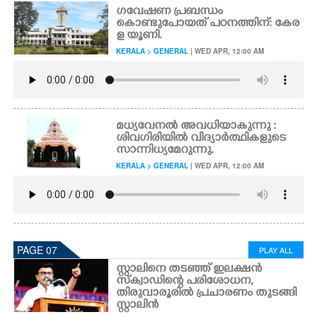
ഗവേഷണ പ്രബന്ധം
കൊണ്ടുപോയത് പഠനത്തിന്: കേര
ള യൂണി.
KERALA > GENERAL
| WED APR, 12:00 AM
മധ്യവേനൽ അവധിയാകുന്നു :
ശിവഗിരിയിൽ വിദ്യാർത്ഥികളുടെ
സാന്നിധ്യമേറുന്നു.
KERALA > GENERAL
| WED APR, 12:00 AM
PAGE 07
PLAY ALL
സ്റ്റാലിനെ തടഞ്ഞ് ഇലക്ഷൻ
സ്ക്വാഡിന്റെ പരിശോധന,
തിരുവാരൂരിൽ പ്രചാരണം തുടങ്ങി
സ്റ്റാലിൻ