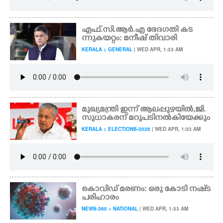
എഫ്.സി.ആർ.എ ഭേദഗതി കട
ന്നുകയറ്റം: മനീഷ് തിവാരി
KERALA > GENERAL
| WED APR, 1:33 AM
മുഖ്യമന്ത്രി ഇന്ന് ആലപ്പുഴയിൽ,​ ജി.
സുധാകരന് മറുപടിനൽകിയേക്കും
KERALA > ELECTIONS-2026
| WED APR, 1:33 AM
കൊവിഡ് മരണം: ഒരു കോടി നഷ്‌ട
പരിഹാരം
NEWS-360 > NATIONAL
| WED APR, 1:33 AM