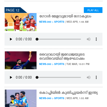
PAGE 12
PLAY ALL
ഗോൾ മേളവുമായി ഗോകുലം
NEWS-360 > SPORTS
| WED APR, 1:48 AM
വൈറലായി ജഡേജയുടെ
വെടിവെയ്പ്പ് ആഘോഷം
NEWS-360 > SPORTS
| TUE MAR, 10:51 PM
കൊച്ചിയിൽ കുതിച്ചുയർന്ന് ഇന്ത്യ
NEWS-360 > SPORTS
| WED APR, 1:52 AM