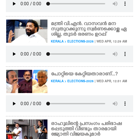
മന്ത്രി വി.എൻ. വാസവൻ മന
സുതുറക്കുന്നു സ്വർണക്കൊള്ള ഏ
ശില്ല, തുടർ ഭരണം ഉറപ്പ്
KERALA > ELECTIONS-2026
| WED APR, 12:29 AM
പോറ്റിയെ കേറ്റിയതാരാണ്...?
KERALA > ELECTIONS-2026
| WED APR, 12:51 AM
രാഹുലിന്റെ പ്രസംഗം പരിഭാഷ
പ്പെടുത്തി വീണ്ടും താരമായി
ജ്യോതി വിജയകുമാർ