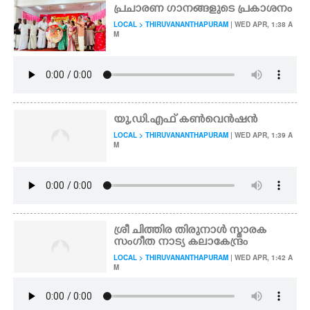
പ്രചാരണ ഗാനങ്ങളുടെ പ്രകാശനം
LOCAL > THIRUVANANTHAPURAM
| WED APR, 1:38 A
M
യു,​ഡി.എഫ് കൺവെൻഷൻ
LOCAL > THIRUVANANTHAPURAM
| WED APR, 1:39 A
M
ശ്രീ ചിത്തിര തിരുനാൾ സ്മാരക
സംഗീത നാട്യ കലാകേന്ദ്രം
LOCAL > THIRUVANANTHAPURAM
| WED APR, 1:42 A
M