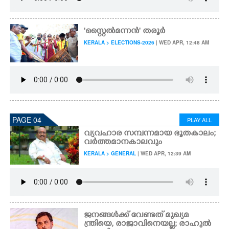
'സ്റ്റൈൽമന്നൻ" തരൂർ
KERALA > ELECTIONS-2026
| WED APR, 12:48 AM
PAGE 04
PLAY ALL
വ്യവഹാര സമ്പന്നമായ ഭൂതകാലം;
വർത്തമാനകാലവും
KERALA > GENERAL
| WED APR, 12:39 AM
ജനങ്ങൾക്ക് വേണ്ടത് മുഖ്യമ
ന്ത്രിയെ, രാജാവിനെയല്ല; രാഹുൽ