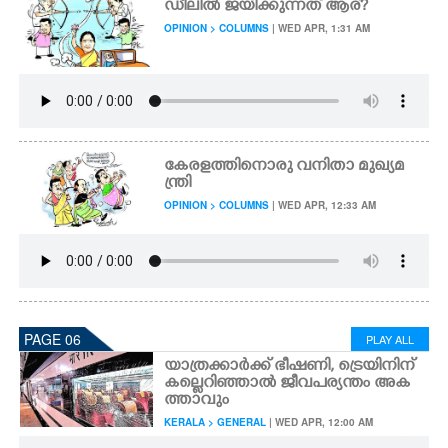
ഡീലിൽ ജയിക്കുന്നത് ആര്?
OPINION > COLUMNS
| WED APR, 1:31 AM
കേരളത്തിനൊരു വനിതാ മുഖ്യമ
ന്ത്രി
OPINION > COLUMNS
| WED APR, 12:33 AM
PAGE 06
PLAY ALL
യാത്രക്കാർക്ക് ഭീഷണി, ട്രെയിനിന്
കല്ലെറിഞ്ഞാൽ ജീവപര്യന്തം അക
ത്താവും
KERALA > GENERAL
| WED APR, 12:00 AM