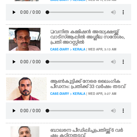
വനിത കമ്മിഷൻ അദ്ധ്യക്ഷയ്ക്ക്
വാട്സ്ആപ്പിൽ അശ്ലീല സന്ദേശം,
പ്രതി അറസ്റ്റിൽ
CASE-DIARY > KERALA
| WED APR, 3:13 AM
ആൺകുട്ടിക്ക് നേരെ ലൈംഗിക
പീഡനം: പ്രതിക്ക് 33 വർഷം തടവ്
CASE-DIARY > KERALA
| WED APR, 3:27 AM
ബാലനെ പീഡിപ്പിച്ച പ്രതിയ്ക്ക് 6 വർ
ഷം കഠിനതടവ്