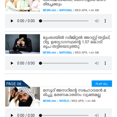
ബി.ജെ.പിയിൽ, ബംഗാളിൽ മത്സ
രിച്ചേക്കും
NEWS-360 > NATIONAL
| WED APR, 1:00 AM
മുംബയിൽ ഡിജിറ്റൽ അറസ്റ്റ് തട്ടിപ്പ്,
റിട്ട. ഉദ്യോഗസ്ഥന്റെ 1.57 കോടി
രൂപ തട്ടിയെടുത്തു
NEWS-360 > NATIONAL
| WED APR, 1:02 AM
PAGE 08
PLAY ALL
മസൂദ് അസറിന്റെ സഹോദരൻ മ
രിച്ചു; മരണകാരണം വ്യക്തമല്ല
NEWS-360 > WORLD
| WED APR, 1:43 AM