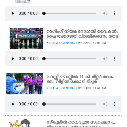
റാഗിംഗ് നിയമ ഭേദഗതി വൈകൽ:
ഹൈക്കോടതി വിശദീകരണം തേടി
KERALA > GENERAL
| WED APR, 12:01 AM
ലാ​സ്റ്റ് ​ബെ​ല്ലി​ൽ​ 11 കി. മീറ്റർ അക
ലെ,​ വീ​ട്ടി​ലേ​ക്കോ​ടി​ ​ടീ​ച്ച​ർ
KERALA > GENERAL
| WED APR, 12:02 AM
സ്‌കൂളിൽ വൈദ്യുത സുരക്ഷാ പ