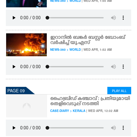
NEWS-360 > WORLD
| WED APR, 1:50 AM
ഇറാനിൽ ബങ്കർ ബസ്റ്റർ ബോംബ്
വർഷിച്ച് യു.എസ്
NEWS-360 > WORLD
| WED APR, 1:52 AM
PAGE 09
PLAY ALL
ഹൈബ്രിഡ് കഞ്ചാവ് : പ്രതിയുമായി
തെളിവെടുപ്പ് നടത്തി
CASE-DIARY > KERALA
| WED APR, 12:32 AM