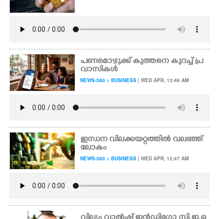
പണമൊഴുക്ക് കുത്തനെ കുറച്ച് പ്ര
വാസികൾ
NEWS-360 > BUSINESS
| WED APR, 12:46 AM
ഇന്ധന വിലക്കയറ്റത്തിൽ വലഞ്ഞ്
ലോകം
NEWS-360 > BUSINESS
| WED APR, 12:47 AM
വില്യം വാൽഷ് ഇൻഡിഗോ സി.ഇ.ഒ