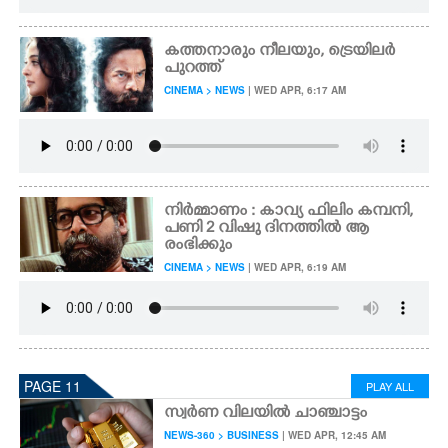
കത്തനാരും നീലയും, ട്രെയിലർ
പുറത്ത്
CINEMA > NEWS
| WED APR, 6:17 AM
നിർമ്മാണം : കാവ്യ ഫിലിം കമ്പനി,
പണി 2 വിഷു ദിനത്തിൽ ആ
രംഭിക്കും
CINEMA > NEWS
| WED APR, 6:19 AM
PAGE 11
PLAY ALL
സ്വർണ വിലയിൽ ചാഞ്ചാട്ടം
NEWS-360 > BUSINESS
| WED APR, 12:45 AM