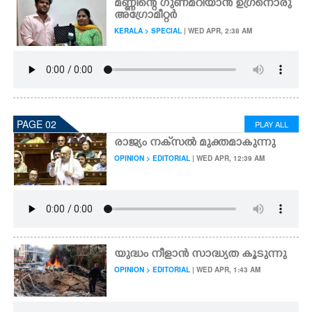
മണ്ണിന്റെ ഗുണമറിയാൻ ഉഗ്രനൊരു
അഗ്രോമീറ്റർ
KERALA > SPECIAL
| WED APR, 2:38 AM
PAGE 02
PLAY ALL
രാജ്യം നക്‌സൽ മുക്തമാകുന്നു
OPINION > EDITORIAL
| WED APR, 12:39 AM
യുദ്ധം നീളാൻ സാദ്ധ്യത കൂടുന്നു
OPINION > EDITORIAL
| WED APR, 1:43 AM