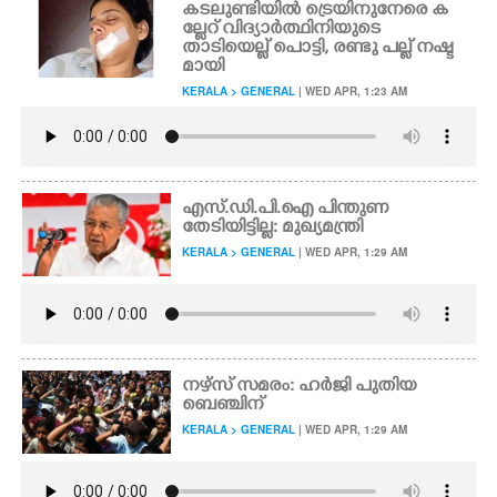
കടലുണ്ടിയിൽ ട്രെയിനുനേരെ ക
ല്ലേറ് വിദ്യാർത്ഥിനിയുടെ
താടിയെല്ല് പൊട്ടി, രണ്ടു പല്ല് നഷ്ട
മായി
KERALA > GENERAL
| WED APR, 1:23 AM
എസ്.ഡി.പി.ഐ പിന്തുണ
തേടിയിട്ടില്ല: മുഖ്യമന്ത്രി
KERALA > GENERAL
| WED APR, 1:29 AM
നഴ്സ് സമരം: ഹർജി പുതിയ
ബെഞ്ചിന്
KERALA > GENERAL
| WED APR, 1:29 AM