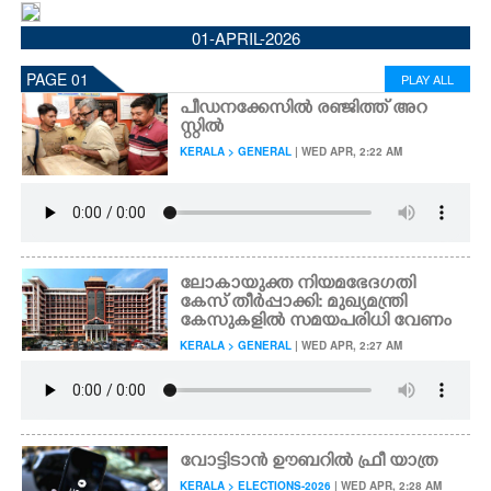
CINEMA
01-APRIL-2026
PAGE 01
PLAY ALL
OPINION
പീഡനക്കേസിൽ രഞ്ജിത്ത് അറ
സ്റ്റിൽ
PHOTOS
KERALA > GENERAL
| WED APR, 2:22 AM
LIFESTYLE
SPIRITUAL
ലോകായുക്ത നിയമഭേദഗതി
കേസ് തീർപ്പാക്കി: മുഖ്യമന്ത്രി
കേസുകളിൽ സമയപരിധി വേണം
INFO+
KERALA > GENERAL
| WED APR, 2:27 AM
ART
വോട്ടിടാൻ ഊബറിൽ ഫ്രീ യാത്ര
ASTRO
KERALA > ELECTIONS-2026
| WED APR, 2:28 AM