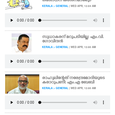
രിശോധന കർശനമാക്കും
KERALA > GENERAL
| WED APR, 12:04 AM
സുധാകരന് മറുപടിയില്ല: എം.വി.
ഗോവിന്ദൻ
KERALA > GENERAL
| WED APR, 12:00 AM
രാഹുലിന്റേത് നരേന്ദ്രമോദിയുടെ
കരാറുപണി: എം.എ ബേബി
KERALA > GENERAL
| WED APR, 12:00 AM