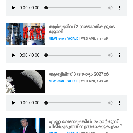
ആർട്ടെമിസ് 2 സഞ്ചാരികളുടെ
ജോലി
NEWS-360 > WORLD
| WED APR, 1:47 AM
ആ​ർ​ട്ടി​മി​സ് 3​ ​ദൗ​ത്യം​ 2027ൽ
NEWS-360 > WORLD
| WED APR, 1:49 AM
എണ്ണ വേണമെങ്കിൽ ഹോർമുസ്
പിടിച്ചെടുത്ത് സ്വന്തമാക്കുക:ട്രംപ്