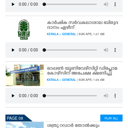
കാർഷിക സർവകലാശാല ബിരുദ
ദാനം ഏഴിന്
KERALA > GENERAL
| SUN APR, 1:27 AM
ഓപ്പൺ യൂണിവേഴ്സിറ്റി ഡിപ്ലോമ
കോഴ്‌സിന് അപേക്ഷ ക്ഷണിച്ചു
KERALA > GENERAL
| SUN APR, 1:29 AM
PAGE 08
PLAY ALL
ശത്രു റഡാർ തോൽക്കും