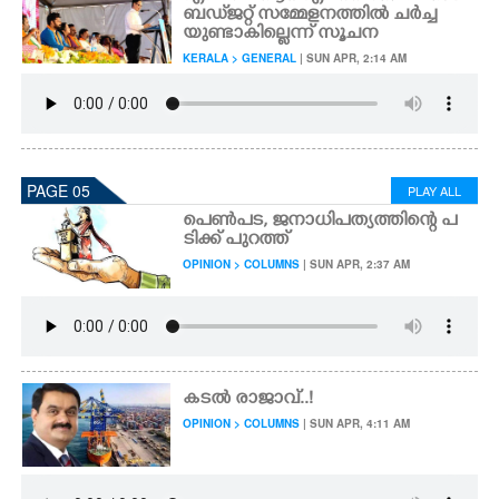
ബഡ്‌ജറ്റ് സമ്മേളനത്തിൽ ചർച്ച
യുണ്ടാകില്ലെന്ന് സൂചന
KERALA > GENERAL
| SUN APR, 2:14 AM
PAGE 05
PLAY ALL
പെൺപട,​ ജനാധിപത്യത്തിന്റെ പ
ടിക്ക് പുറത്ത്
OPINION > COLUMNS
| SUN APR, 2:37 AM
കടൽ രാജാവ്..!
OPINION > COLUMNS
| SUN APR, 4:11 AM