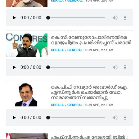
KERALA > GENERAL
| SUN APR, 2:05 AM
കെ.സി.വേണുഗോപാലിനെതിരെ
വ്യാജചിത്രം പ്രചരിപ്പിച്ചെന്ന് പരാതി
KERALA > GENERAL
| SUN APR, 2:11 AM
കെ.പി.പി നമ്പ്യാർ അവാർഡ് ഐ.
എസ്.ആ‌‌ർ.ഒ ചെയ‌ർമാൻ ഡോ.
നാരായണന് സമ്മാനിച്ചു
KERALA > GENERAL
| SUN APR, 2:13 AM
എഫ്.സി.ആർ.എ ഭേദഗതി ബിൽ :