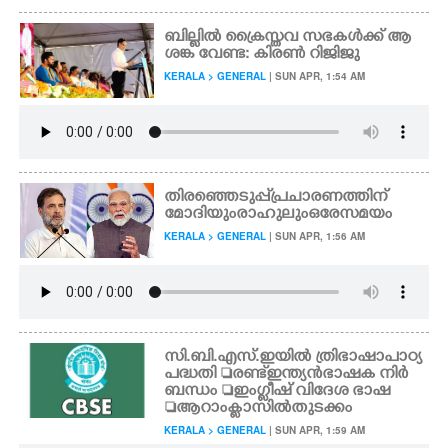
ബില്ലിൽ ക്രൈസ്തവ സഭകൾക്ക് ആ
ശങ്ക വേണ്ട: കിരൺ റിജിജു
KERALA > GENERAL
| SUN APR, 1:54 AM
തിരഞ്ഞെടുപ്പ് പ്രചാരണത്തിന്
മോദിയും രാഹുലും ഒരേസമയം
KERALA > GENERAL
| SUN APR, 1:56 AM
സി.ബി.എസ്.ഇയിൽ ത്രിഭാഷാ പാഠ്യ
പദ്ധതി രണ്ട് ഇന്ത്യൻ ഭാഷക നിർ
ബന്ധം ഇംഗ്ലീഷ് വിദേശ ഭാഷ
ആറാം ക്ളാസിൽ തുടക്കം
KERALA > GENERAL
| SUN APR, 1:59 AM