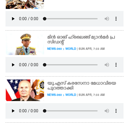
മിൻ ഓങ് ഹ്‌ലൈങ്ങ് മ്യാൻമർ പ്ര
സിഡന്റ്
NEWS-360 > WORLD
| SUN APR, 7:33 AM
യു.എസ് കരസേനാ മേധാവിയെ
പുറത്താക്കി
NEWS-360 > WORLD
| SUN APR, 7:33 AM