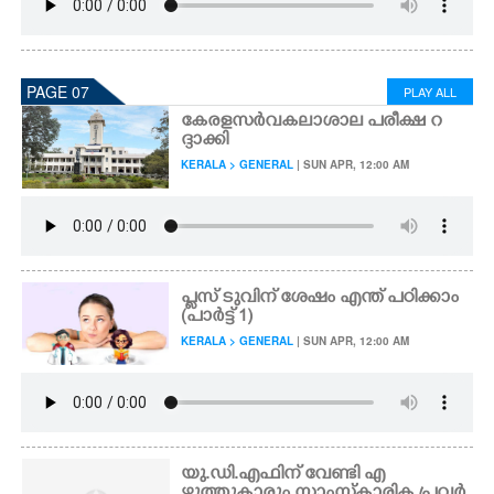
PAGE 07
PLAY ALL
കേരളസർവകലാശാല പരീക്ഷ റ
ദ്ദാക്കി
KERALA > GENERAL
| SUN APR, 12:00 AM
പ്ലസ് ടുവിന്‌ ശേഷം എന്ത് പഠിക്കാം
(പാർട്ട് 1)
KERALA > GENERAL
| SUN APR, 12:00 AM
യു.ഡി.എഫിന് വേണ്ടി എ