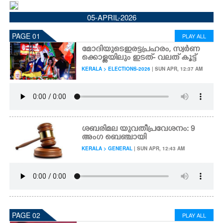
CINEMA
05-APRIL-2026
PAGE 01
PLAY ALL
OPINION
മോദിയുടെ ഇരട്ടപ്രഹരം, സ്വർണ
ക്കൊള്ളയിലും ഇടത്- വലത് കൂട്ട്
PHOTOS
KERALA > ELECTIONS-2026
| SUN APR, 12:37 AM
LIFESTYLE
SPIRITUAL
ശബരിമല യുവതീപ്രവേശനം: 9
അംഗ ബെഞ്ചായി
KERALA > GENERAL
| SUN APR, 12:43 AM
INFO+
ART
ASTRO
PAGE 02
PLAY ALL