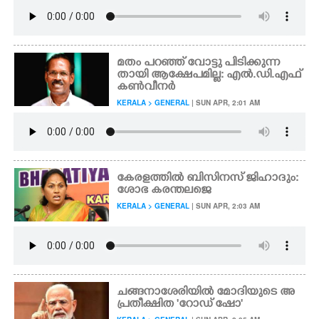
മതം പറഞ്ഞ് വോട്ടു പിടിക്കുന്ന
തായി ആക്ഷേപമില്ല: എൽ.ഡി.എഫ്
കൺവീനർ
KERALA > GENERAL
| SUN APR, 2:01 AM
കേരളത്തി​ൽ ബി​സി​നസ് ജി​ഹാദും:
ശോഭ കരന്തലജെ
KERALA > GENERAL
| SUN APR, 2:03 AM
ചങ്ങനാശേരിയിൽ മോദിയുടെ അ
പ്രതീക്ഷിത 'റോഡ് ഷോ'