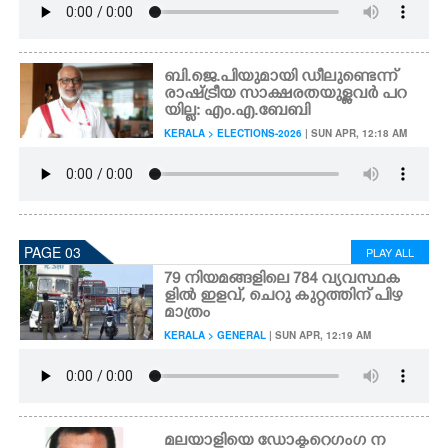
ബി.ജെ.പിയുമായി ഡീലുണ്ടെന്ന്
രാഷ്ട്രീയ സാക്ഷരതയുള്ളവർ പറ
യില്ല: എം.എ.ബേബി
KERALA > ELECTIONS-2026
| SUN APR, 12:18 AM
PAGE 03
PLAY ALL
79 നിയമങ്ങളിലെ 784 വ്യവസ്ഥക
ളിൽ ഇളവ്, ചെറു കുറ്റത്തിന് പിഴ
മാത്രം
KERALA > GENERAL
| SUN APR, 12:19 AM
മലയാളിയെ ഡോക്ടറെ ഗംഗ ന