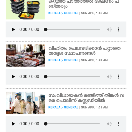
കറുത്ത പാത്രത്തിൽ ഭക്ഷണം പ
ണി തരും
KERALA > GENERAL
| SUN APR, 1:45 AM
വിഹിതം ചെലവഴിക്കാൻ പറ്റാതെ
തദ്ദേശ സ്ഥാപനങ്ങൾ
KERALA > GENERAL
| SUN APR, 1:49 AM
സംവിധായകൻ രഞ്ജിത്ത് തിങ്കൾ വ
രെ പൊലീസ് കസ്റ്റഡിയിൽ
KERALA > GENERAL
| SUN APR, 1:51 AM