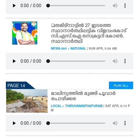
തമിഴ്നാട്ടിൽ 27 ഇടത്തെ
സ്ഥാനാർത്ഥിപ്പട്ടിക വിളവംകോട്
സി.എസ്.ഐ സെക്രട്ടറി കോൺ.
സ്ഥാനാർത്ഥി
NEWS-360 > NATIONAL
| SUN APR, 5:36 AM
PAGE 14
PLAY ALL
മാലിന്യത്തിൽ മുങ്ങി പൂവാർ
പൊഴിക്കര
LOCAL > THIRUVANANTHAPURAM
| SAT APR, 8:13 P
M