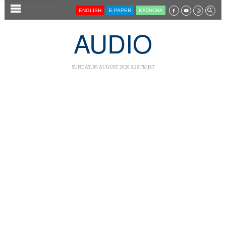
SECTIONS
ENGLISH
E-PAPER
KĀZHCHA
HOME
AUDIO
LATEST
AUDIO
SUNDAY, 09 AUGUST 2026 3.26 PM IST
NOTIFIED NEWS
POLL
KERALA
LOCAL
NEWS 360
CASE DIARY