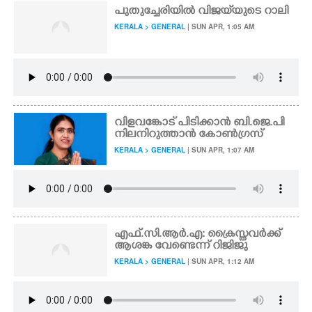
പുതുച്ചേരിയിൽ വിജയ്‌യുടെ റാലി
KERALA > GENERAL
| SUN APR, 1:05 AM
വിളവങ്കോട് പിടിക്കാൻ ബി.ജെ.പി
നിലനിറുത്താൻ കോൺഗ്രസ്
KERALA > GENERAL
| SUN APR, 1:07 AM
എഫ്.സി.ആർ.എ: ക്രൈസ്തവർക്ക്
ആശങ്ക വേണ്ടെന്ന് റിജിജു
KERALA > GENERAL
| SUN APR, 1:12 AM