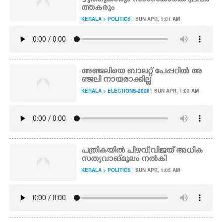
ഴുത്തുകാരും സാംസ്കാരിക പ്രവർ
ത്തകരും
KERALA > POLITICS
| SUN APR, 1:01 AM
അഞ്ജലി​യെ ബാലറ്റ് പേപ്പറിൽ അ
ഞ്ജലി​ നായരാക്കി​ല്ല
KERALA > ELECTIONS-2026
| SUN APR, 1:03 AM
പത്രികയിൽ പിഴവ്;വിജയ് അധിക
സത്യവാങ്മൂലം നൽകി
KERALA > POLITICS
| SUN APR, 1:05 AM