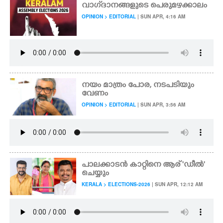
വാഗ്‌ദാനങ്ങളുടെ പെരുമഴക്കാലം
CARTOONS
OPINION > EDITORIAL
| SUN APR, 4:16 AM
LITERATURE
ZOOM
നയം മാത്രം പോര, നടപടിയും
വേണം
CONTACT US
OPINION > EDITORIAL
| SUN APR, 3:56 AM
പാലക്കാടൻ കാറ്റിനെ ആര് 'ഡീൽ'
ചെയ്യും
KERALA > ELECTIONS-2026
| SUN APR, 12:12 AM