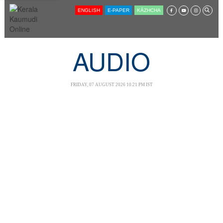
SECTIONS
ENGLISH
E-PAPER
KĀZHCHA
HOME
LATEST
AUDIO
AUDIO
NOTIFIED NEWS
FRIDAY, 07 AUGUST 2026 10.21 PM IST
POLL
KERALA
LOCAL
NEWS 360
CASE DIARY