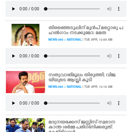
തിരഞ്ഞെടുപ്പിന് മുൻപ് മറ്റൊരു പ
ഹൽഗാം നടക്കുമോ: മമത
NEWS-360 > NATIONAL
| TUE APR, 12:08 AM
സത്യവാങ്മൂലം തിരുത്തി; വിജ
യ്‌യുടെ ആസ്തി കൂടി
NEWS-360 > NATIONAL
| TUE APR, 12:18 AM
മദ്യനയക്കേസ് ജസ്റ്റിസ് സ്വരാന
കാന്ത ശർമ്മ പരിഗണിക്കരുത്: