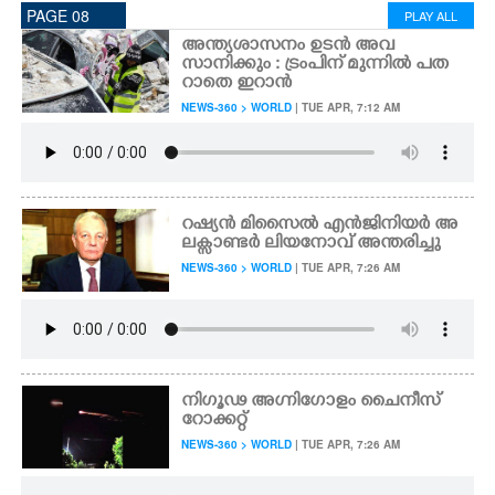
PAGE 08
PLAY ALL
അന്ത്യശാസനം ഉടൻ അവ
സാനിക്കും : ട്രംപിന് മുന്നിൽ പത
റാതെ ഇറാൻ
NEWS-360 > WORLD
| TUE APR, 7:12 AM
റഷ്യൻ മിസൈൽ എൻജിനിയർ അ
ലക്സാണ്ടർ ലിയനോവ് അന്തരിച്ചു
NEWS-360 > WORLD
| TUE APR, 7:26 AM
നിഗൂഢ അഗ്നിഗോളം ചൈനീസ്
റോക്കറ്റ്
NEWS-360 > WORLD
| TUE APR, 7:26 AM