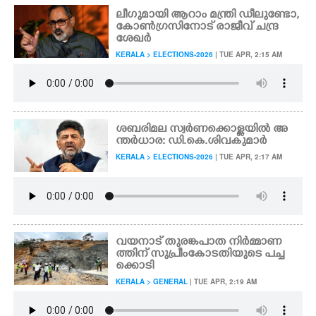
ലീഗുമായി ആറാം മന്ത്രി ഡീലുണ്ടോ,
കോൺഗ്രസിനോട് രാജീവ് ചന്ദ്ര
ശേഖർ
KERALA > ELECTIONS-2026
| TUE APR, 2:15 AM
ശബരിമല സ്വർണക്കൊള്ളയിൽ അ
ന്തർധാര: ഡി.കെ.ശിവകുമാർ
KERALA > ELECTIONS-2026
| TUE APR, 2:17 AM
വയനാട് തുരങ്കപാത നി‌ർമ്മാണ
ത്തിന് സുപ്രീംകോടതിയുടെ പച്ച
ക്കൊടി
KERALA > GENERAL
| TUE APR, 2:19 AM