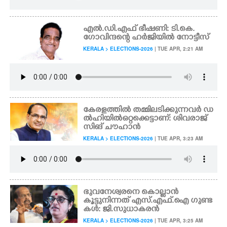
എൽ.ഡി.എഫ് ഭീഷണി: ടി.കെ.
ഗോവിന്ദന്റെ ഹർജിയിൽ നോട്ടീസ്
KERALA > ELECTIONS-2026
| TUE APR, 2:21 AM
കേരളത്തിൽ തമ്മിലടിക്കുന്നവർ ഡ
ൽഹിയിൽ ഒറ്റക്കെട്ടാണ്: ശിവരാജ്
സിങ് ചൗഹാൻ
KERALA > ELECTIONS-2026
| TUE APR, 3:23 AM
ഭുവനേശ്വരനെ കൊല്ലാൻ
കൂട്ടുനിന്നത് എസ്.എഫ്.ഐ ഗുണ്ട
കൾ: ജി.സുധാകരൻ
KERALA > ELECTIONS-2026
| TUE APR, 3:25 AM