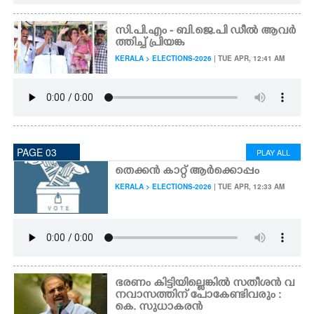
സി.പി.എം - ബി.ജെ.പി ഡീൽ ആവർ
ത്തിച്ച് പ്രിയങ്ക
KERALA > ELECTIONS-2026
| TUE APR, 12:41 AM
PAGE 03
PLAY ALL
തെക്കൻ കാറ്റ് ആർക്കൊപ്പം
KERALA > ELECTIONS-2026
| TUE APR, 12:33 AM
ഭരണം കിട്ടിയില്ലെങ്കിൽ സതീശൻ വ
നവാസത്തിന് പോകേണ്ടിവരും :
കെ. സുധാകരൻ