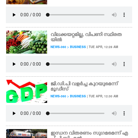
വിലക്കയറ്റമില്ല, വിപണി സ്ഥിരത
യിൽ
NEWS-360 > BUSINESS
| TUE APR, 12:28 AM
ജി.ഡി.പി വളർച്ച കുറയുമെന്ന്
മൂഡീസ്
NEWS-360 > BUSINESS
| TUE APR, 12:30 AM
ഇന്ധന വിതരണം സുഗമമെന്ന് എ