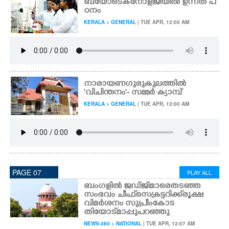
ബയോടെക്നോളജിയിൽ ഉന്നത പ
ഠനം
KERALA > GENERAL
| TUE APR, 12:00 AM
നാരായണഗുരുകുലത്തിൽ
"വിചിന്തനം"- സമ്മർ ക്യാമ്പ്
KERALA > GENERAL
| TUE APR, 12:00 AM
PAGE 07
PLAY ALL
ബംഗളിൽ ജഡ്ജിമാരെ തടഞ്ഞ
സംഭവം ചീഫ് സെക്രട്ടറിക്ക് രൂക്ഷ
വിമർശനം സുപ്രീംകോട
തിയോട് മാപ്പുപറഞ്ഞു
NEWS-360 > NATIONAL
| TUE APR, 12:07 AM