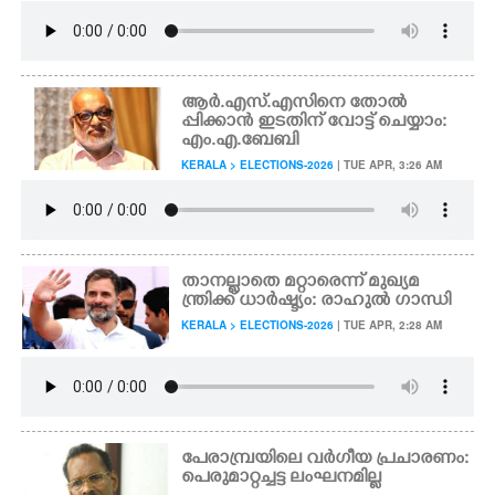
ആർ.എസ്.എസിനെ തോൽ
പ്പിക്കാൻ ഇടതിന് വോട്ട് ചെയ്യാം:
എം.എ.ബേബി
KERALA > ELECTIONS-2026
| TUE APR, 3:26 AM
താനല്ലാതെ മറ്റാരെന്ന് മുഖ്യമ
ന്ത്രിക്ക് ധാർഷ്ട്യം: രാഹുൽ ഗാന്ധി
KERALA > ELECTIONS-2026
| TUE APR, 2:28 AM
പേരാമ്പ്രയിലെ വർഗീയ പ്രചാരണം:
പെരുമാറ്റച്ചട്ട ലംഘനമില്ല