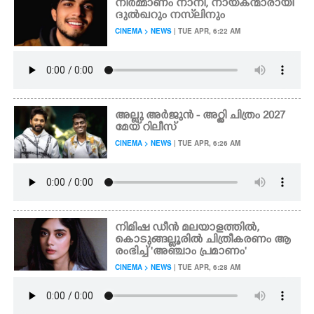
നിർമ്മാണം നാനി, നായകന്മാരായി
ദുൽഖറും നസ്‌‌ലിനും
CINEMA > NEWS
| TUE APR, 6:22 AM
അല്ലു അർജുൻ - അറ്റ്ലി ചിത്രം 2027
മേയ് റിലീസ്
CINEMA > NEWS
| TUE APR, 6:26 AM
നിമിഷ ഡീൻ മലയാളത്തിൽ,
കൊടുങ്ങല്ലൂരിൽ ചിത്രീകരണം ആ
രംഭിച്ച് 'അഞ്ചാം പ്രമാണം'
CINEMA > NEWS
| TUE APR, 6:28 AM