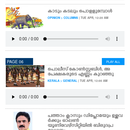
കാടും കടലും പൊളളുമ്പോൾ
OPINION > COLUMNS
| TUE APR, 12:20 AM
PAGE 06
PLAY ALL
പൊലീസ് കോൺസ്റ്റബിൾ, അ
പേക്ഷകരുടെ എണ്ണം കുറഞ്ഞു
KERALA > GENERAL
| TUE APR, 12:00 AM
പത്താം ക്ലാസും ഡിപ്ലോമയും ഉള്ളവ
ർക്കും ഓപ്പൺ
യൂണിവേഴ്സിറ്റിയിൽ ബിരുദപ്ര