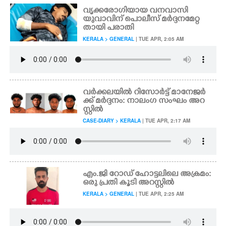
വൃക്കരോഗിയായ വനവാസി
യുവാവിന് പൊലീസ് മർദ്ദനമേറ്റ
തായി പരാതി
KERALA > GENERAL
| TUE APR, 2:05 AM
വർക്കലയിൽ റിസോർട്ട് മാനേജർ
ക്ക് മർദ്ദനം: നാലംഗ സംഘം അറ
സ്റ്റിൽ
CASE-DIARY > KERALA
| TUE APR, 2:17 AM
എം.ജി റോഡ് ഹോട്ടലിലെ അക്രമം:
ഒരു പ്രതി കൂടി അറസ്റ്റിൽ
KERALA > GENERAL
| TUE APR, 2:25 AM