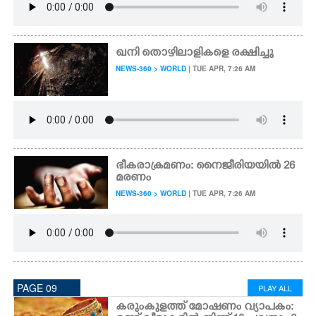
ഖനി തൊഴിലാളികളെ രക്ഷിച്ചു
NEWS-360 > WORLD
| TUE APR, 7:26 AM
ഭീകരാക്രമണം: നൈജീരിയയിൽ 26
മരണം
NEWS-360 > WORLD
| TUE APR, 7:26 AM
PAGE 09
PLAY ALL
കരുംകുളത്ത് മോഷണം വ്യാപകം: