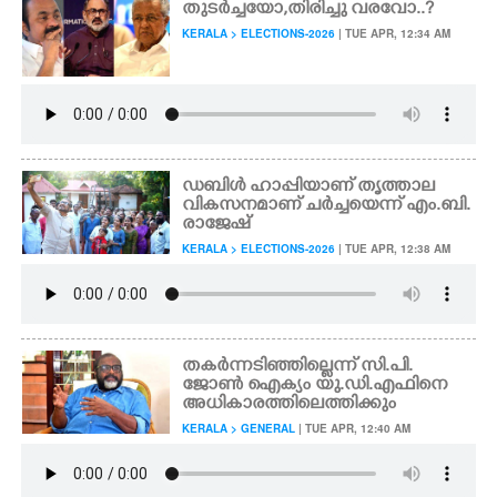
തുടർച്ചയോ,തിരിച്ചു വരവോ..?
KERALA > ELECTIONS-2026
| TUE APR, 12:34 AM
CARTOONS
LITERATURE
ZOOM
ഡബിൾ ഹാപ്പിയാണ് തൃത്താല
വികസനമാണ് ചർച്ചയെന്ന് എം.ബി.
രാജേഷ്
CONTACT US
KERALA > ELECTIONS-2026
| TUE APR, 12:38 AM
തകർന്നടിഞ്ഞില്ലെന്ന് സി.പി.
ജോൺ ഐക്യം യു.ഡി.എഫിനെ
അധികാരത്തിലെത്തിക്കും
KERALA > GENERAL
| TUE APR, 12:40 AM