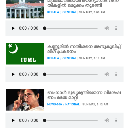
മന്ത്രിമാർക്കായി ഔദ്യോഗിക വസ
തികളിൽ ഒരുക്കം തുടങ്ങി
KERALA > GENERAL
| SUN MAY, 3:08 AM
കണ്ണൂരിൽ സതീശനെ അനുകൂലിച്ച്
ലീഗ് പ്രകടനം
KERALA > GENERAL
| SUN MAY, 3:11 AM
ബംഗാൾ മുഖ്യമന്ത്രിയെന്ന വിശേഷ
ണം മമത മാറ്റി
NEWS-360 > NATIONAL
| SUN MAY, 3:12 AM