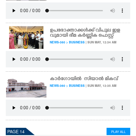
ഉപഭോക്താക്കൾക്ക് വിപുല ഇള
വുമായി ഭീമ കർണ്ണിക ഫെസ്റ്റ്
NEWS-360 > BUSINESS
| SUN MAY, 12:34 AM
കാ​ർ​ഗോയിൽ​ ​ ​സി​യാൽ മികവ്
NEWS-360 > BUSINESS
| SUN MAY, 12:35 AM
PAGE 14
PLAY ALL