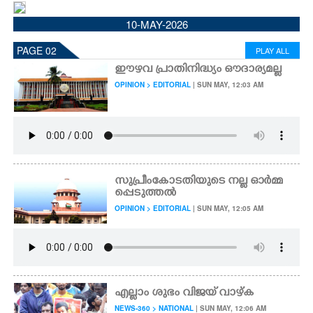
CINEMA
10-MAY-2026
PAGE 02
PLAY ALL
OPINION
ഈഴവ പ്രാതിനിദ്ധ്യം ഔദാര്യമല്ല
OPINION > EDITORIAL
| SUN MAY, 12:03 AM
PHOTOS
LIFESTYLE
SPIRITUAL
സുപ്രീംകോടതിയുടെ നല്ല ഓർമ്മ
പ്പെടുത്തൽ
OPINION > EDITORIAL
| SUN MAY, 12:05 AM
INFO+
ART
എല്ലാം ശുഭം വിജയ് വാഴ്ക
ASTRO
NEWS-360 > NATIONAL
| SUN MAY, 12:06 AM