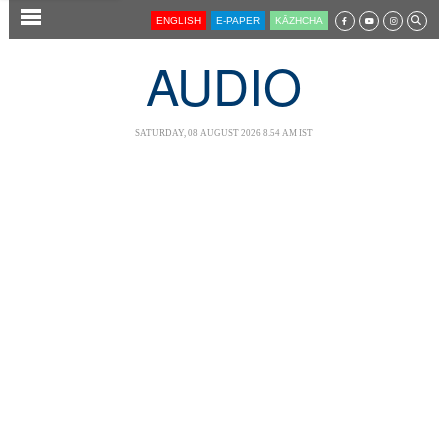
SECTIONS
ENGLISH
E-PAPER
KĀZHCHA
HOME
AUDIO
LATEST
AUDIO
SATURDAY, 08 AUGUST 2026 8.54 AM IST
NOTIFIED NEWS
POLL
KERALA
LOCAL
NEWS 360
CASE DIARY