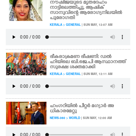
നൗഷിജയുടെ മൃതദേഹം
നാട്ടിലെത്തിച്ചു, ആഷിക്
സാനുവിന്റെ ആരോഗ്യനിലയിൽ
പുരോഗതി
KERALA > GENERAL
| SUN MAY, 12:07 AM
ഭീകരാക്രമണ ഭീഷണി: ഡൽ
ഹിയിലെ ബി.ജെ.പി ആസ്ഥാനത്ത്
സുരക്ഷ ശക്തമാക്കി
KERALA > GENERAL
| SUN MAY, 12:11 AM
ഹംഗറിയിൽ പീറ്റർ മഗ്യാർ അ
ധികാരമേറ്റു
NEWS-360 > WORLD
| SUN MAY, 12:00 AM