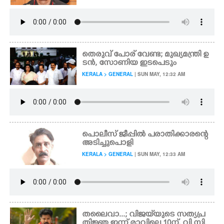
തെരുവ് പോര് വേണ്ട; മുഖ്യമന്ത്രി ഉ
ടൻ,​ സോണിയ ഇടപെടും
KERALA > GENERAL
| SUN MAY, 12:32 AM
പൊലീസ് ജീപ്പിൽ പരാതിക്കാരന്റെ
അടിച്ചുപൊളി
KERALA > GENERAL
| SUN MAY, 12:33 AM
തലൈവാ...; വിജയ്‌യുടെ സത്യപ്ര
തിജ്ഞ ഇന്ന് രാവിലെ 10ന്, വി.സി.