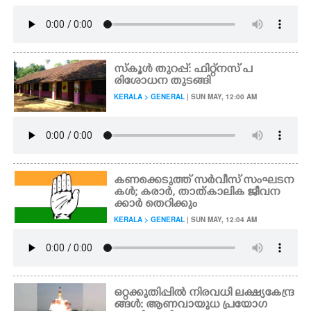
സ്കൂൾ തുറപ്പ്: ഫിറ്റ്‌നസ് പ
രിശോധന തുടങ്ങി​
KERALA > GENERAL
| SUN MAY, 12:00 AM
കണക്കെടുത്ത് സർവീസ് സംഘടന
കൾ; കരാർ, താത്കാലിക ജീവന
ക്കാർ തെറിക്കും
KERALA > GENERAL
| SUN MAY, 12:04 AM
ഒറ്റക്കുതിപ്പിൽ നിരവധി ലക്ഷ്യകേന്ദ്ര
ങ്ങൾ: ആണവായുധ പ്രയോഗ