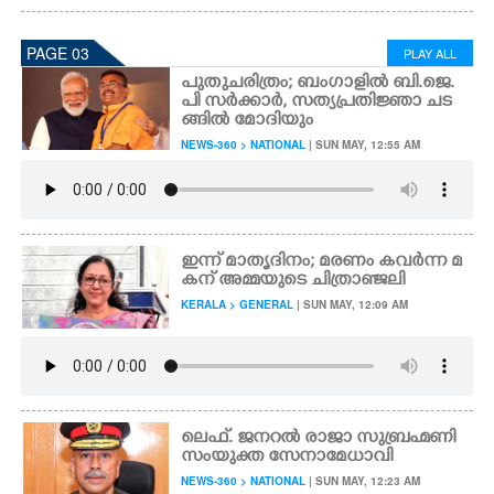
PAGE 03
PLAY ALL
പുതുചരിത്രം; ബംഗാളിൽ ബി.ജെ.
പി സർക്കാർ, സത്യപ്രതിജ്ഞാ ചട
ങ്ങിൽ മോദിയും
NEWS-360 > NATIONAL
| SUN MAY, 12:55 AM
ഇന്ന് മാതൃദിനം; മരണം കവർന്ന മ
കന് അമ്മയുടെ ചിത്രാഞ്ജലി
KERALA > GENERAL
| SUN MAY, 12:09 AM
ലെഫ്. ജനറൽ രാജാ സുബ്രഹ്മണി
സംയുക്ത സേനാമേധാവി
NEWS-360 > NATIONAL
| SUN MAY, 12:23 AM