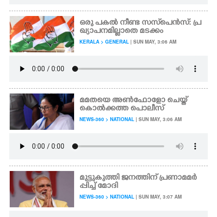
ഒരു പകൽ നീണ്ട സസ്‌പെൻസ്: പ്ര
ഖ്യാപനമില്ലാതെ മടക്കം
KERALA > GENERAL
| SUN MAY, 3:06 AM
മമതയെ അൺഫോളോ ചെയ്ത്
കൊൽക്കത്ത പൊലീസ്
NEWS-360 > NATIONAL
| SUN MAY, 3:06 AM
മുട്ടുകുത്തി ജനത്തിന് പ്രണാമമർ
പ്പിച്ച് മോദി
NEWS-360 > NATIONAL
| SUN MAY, 3:07 AM