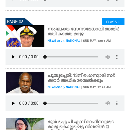
PAGE 08
PLAY ALL
സംയുക്ത സേനാമേധാവി അതിർ
ത്തി കാത്ത രാജ
NEWS-360 > NATIONAL
| SUN MAY, 12:56 AM
പുതുച്ചേരി: 13ന് രംഗസ്വാമി സ‌ർ
ക്കാർ അധികാരമേൽക്കും
NEWS-360 > NATIONAL
| SUN MAY, 12:42 AM
മുൻ ഐ.പി.എസ് ഓഫീസറുടെ
ഭാര്യ കൊല്ലപ്പെട്ട നിലയിൽ 