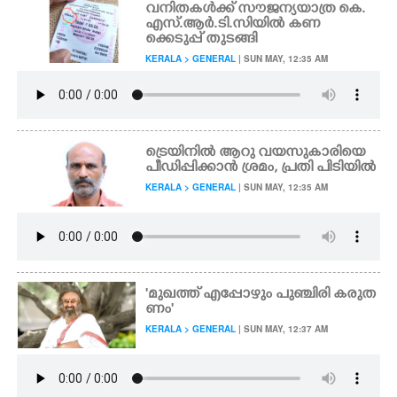
വനിതകൾക്ക് സൗജന്യയാത്ര കെ.
എസ്.ആർ.ടി.സിയിൽ കണ
ക്കെടുപ്പ് തുടങ്ങി
KERALA > GENERAL
| SUN MAY, 12:35 AM
ട്രെയിനിൽ ആറു വയസുകാരിയെ
പീഡിപ്പിക്കാൻ ശ്രമം, പ്രതി​ പി​ടി​യി​ൽ
KERALA > GENERAL
| SUN MAY, 12:35 AM
'മുഖത്ത് എപ്പോഴും പുഞ്ചിരി കരുത
ണം'
KERALA > GENERAL
| SUN MAY, 12:37 AM