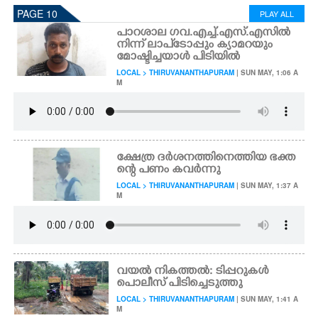
PAGE 10
PLAY ALL
പാറശാല ഗവ.എച്ച്.എസ്.എസിൽ
നിന്ന് ലാപ്ടോപ്പും ക്യാമറയും
മോഷ്ടിച്ചയാൾ പിടിയിൽ
LOCAL > THIRUVANANTHAPURAM
| SUN MAY, 1:06 A
M
ക്ഷേത്ര ദർശനത്തിനെത്തിയ ഭക്ത
ന്റെ പണം കവർന്നു
LOCAL > THIRUVANANTHAPURAM
| SUN MAY, 1:37 A
M
വയൽ നികത്തൽ: ടിപ്പറുകൾ
പൊലീസ് പിടിച്ചെടുത്തു
LOCAL > THIRUVANANTHAPURAM
| SUN MAY, 1:41 A
M