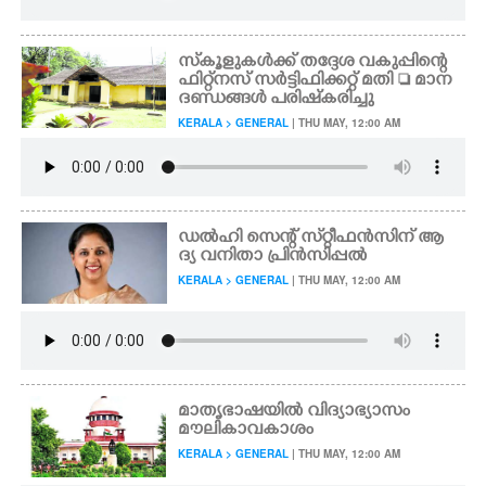
സ്‌കൂളുകൾക്ക് തദ്ദേശ വകുപ്പിന്റെ
ഫിറ്റ്നസ് സർട്ടിഫിക്കറ്റ് മതി  മാന
ദണ്ഡങ്ങൾ പരിഷ്‌കരിച്ചു
KERALA > GENERAL
| THU MAY, 12:00 AM
ഡൽഹി സെന്റ് സ്‌റ്റീഫൻസിന് ആ
ദ്യ വനിതാ പ്രിൻസിപ്പൽ
KERALA > GENERAL
| THU MAY, 12:00 AM
മാതൃഭാഷയിൽ വിദ്യാഭ്യാസം
മൗലികാവകാശം
KERALA > GENERAL
| THU MAY, 12:00 AM