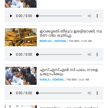
CARTOONS
LITERATURE
ഇറക്കുമതി തീരുവ ഇരട്ടിയാക്കി, സ്വ
ർണ വില കുതിച്ചു
ZOOM
NEWS-360 > NATIONAL
| THU MAY, 12:55 AM
CONTACT US
എസ്.എസ്.എൽ.സി ഫലം നാളെ
പ്രഖ്യാപിക്കും
KERALA > GENERAL
| THU MAY, 12:57 AM