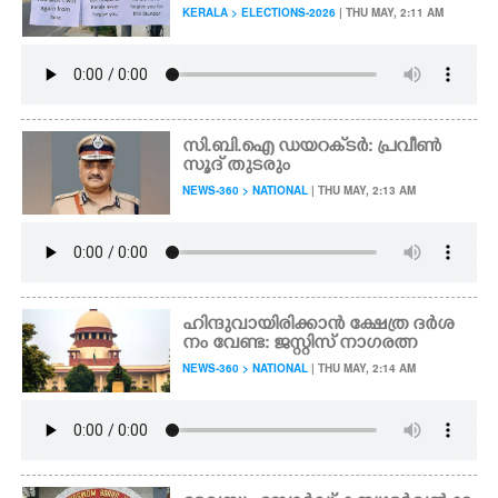
KERALA > ELECTIONS-2026
| THU MAY, 2:11 AM
സി.ബി.ഐ ഡയറക്‌ടർ: പ്രവീൺ
സൂദ് തുടരും
NEWS-360 > NATIONAL
| THU MAY, 2:13 AM
ഹിന്ദുവായിരിക്കാൻ ക്ഷേത്ര ദർശ
നം വേണ്ട: ജസ്റ്റിസ് നാഗരത്ന
NEWS-360 > NATIONAL
| THU MAY, 2:14 AM