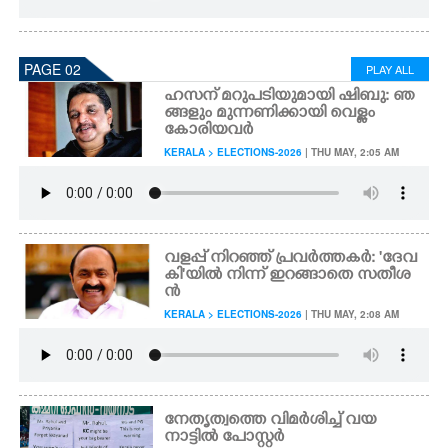
PAGE 02
PLAY ALL
ഹസന് മറുപടിയുമായി ഷിബു: ഞ
ങ്ങളും മുന്നണി​ക്കായി വെള്ളം
കോരിയവർ
KERALA > ELECTIONS-2026
| THU MAY, 2:05 AM
വളപ്പ് നിറഞ്ഞ് പ്രവർത്തകർ: 'ദേവ
കി'യിൽ നിന്ന് ഇറങ്ങാതെ സതീശ
ൻ
KERALA > ELECTIONS-2026
| THU MAY, 2:08 AM
നേതൃത്വത്തെ വിമർശിച്ച് വയ
നാട്ടിൽ പോസ്റ്റർ