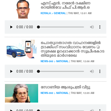
എസ്.എൻ. നരേൻ ദക്ഷിണ
റെയിൽവേ ചീഫ് പി.ആർ.ഒ
KERALA > GENERAL
| THU MAY, 12:01 AM
പൊതുഗതാഗത വാഹനങ്ങളിൽ
ട്രാക്കിംഗ് സംവിധാനം വേണം 
സുരക്ഷ ഉറപ്പാക്കാൻ സുപ്രീംകോട
തിയുടെ മാർഗരേഖ
NEWS-360 > NATIONAL
| THU MAY, 12:08 AM
സോണിയ ആശുപത്രി വിട്ടു
NEWS-360 > NATIONAL
| THU MAY, 12:05 AM