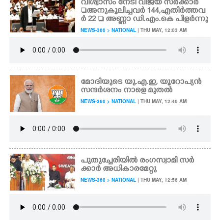
വിശ്വാസം നേടി വിജയ് സർക്കാർ
അനുകൂലിച്ചവർ 144,​ എതിർത്തവ
ർ 22  അണ്ണാ ഡി.എം.കെ പിളർന്നു
NEWS-360 > NATIONAL
| THU MAY, 12:03 AM
മോദിയുടെ യു.എ.ഇ, യൂറോപ്യൻ
സന്ദർശനം നാളെ മുതൽ
NEWS-360 > NATIONAL
| THU MAY, 12:46 AM
പുതുച്ചേരിയിൽ രംഗസ്വാമി സർ
ക്കാർ അധികാരമേറ്റു
NEWS-360 > NATIONAL
| THU MAY, 12:56 AM