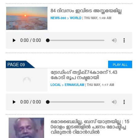
84 ദിവസം ഇവിടെ അസ്തമയമില്ല
NEWS-360 > WORLD
| THU MAY, 1:49 AM
PAGE 09
PLAY ALL
ട്രേഡിംഗ് തട്ടിപ്പ്:74കാരന് 1.43
കോടി രൂപ നഷ്ടമായി
LOCAL > ERNAKULAM
| THU MAY, 1:17 AM
മൊബൈലില്ല, ബസ് യാത്രയില്ല : 15
0ഓളം ഇടങ്ങളിൽ പണം മോഷ്ടിച്ച
വിരുതൻ റിമാൻഡിൽ