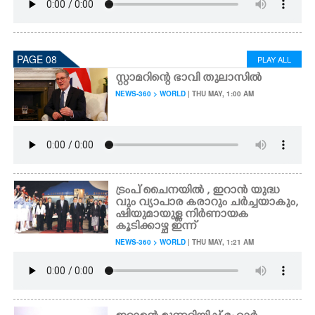
PAGE 08
PLAY ALL
സ്റ്റാമറിന്റെ ഭാവി തുലാസിൽ
NEWS-360 > WORLD
| THU MAY, 1:00 AM
ട്രംപ് ചൈനയിൽ , ഇറാൻ യുദ്ധ
വും വ്യാപാര കരാറും ചർച്ചയാകും,
ഷിയുമായുള്ള നിർണായക
കൂടിക്കാഴ്ച ഇന്ന്
NEWS-360 > WORLD
| THU MAY, 1:21 AM