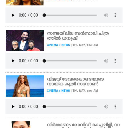
സഞ്ജയ് ലീല ബൻസാലി ചിത്ര
ത്തിൽ ധനുഷ്
CINEMA > NEWS
| THU MAY, 1:59 AM
വിജയ്‌ ദേവരകൊണ്ടയുടെ
നായിക കൃതി സനോൺ
CINEMA > NEWS
| THU MAY, 1:01 AM
നിർമ്മാണം ഡേവിഡ് കാച്ചപ്പിള്ളി, സ