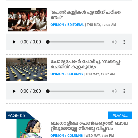
'പെൺകുട്ടികൾ എന്തിന് പഠിക്ക
ണം?"
OPINION > EDITORIAL
| THU MAY, 12:08 AM
ചോദ്യപേപ്പർ ചോർച്ച, 'സപ്ലൈ-
ചെയിൻ' കുറ്റകൃത്യം
OPINION > COLUMNS
| THU MAY, 12:57 AM
PAGE 05
PLAY ALL
ബംഗാളിലെ പെൺകരുത്ത്: ബാല
റ്റിലൂടെയുള്ള നിശബ്ദ വിപ്ലവം
OPINION > COLUMNS
| WED MAY, 7:26 PM