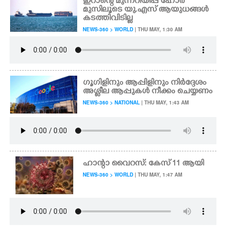
ഇറാന്റെ മുന്നറിയിപ്പ് ഹോർ
മുസിലൂടെ യു.എസ് ആയുധങ്ങൾ
കടത്തിവിടില്ല
NEWS-360 > WORLD
| THU MAY, 1:30 AM
ഗൂഗിളിനും ആപ്പിളിനും നിർദ്ദേശം
അശ്ലീല ആപ്പുകൾ നീക്കം ചെയ്യണം
NEWS-360 > NATIONAL
| THU MAY, 1:43 AM
ഹാന്റാ വൈറസ്: കേസ് 11 ആയി
NEWS-360 > WORLD
| THU MAY, 1:47 AM