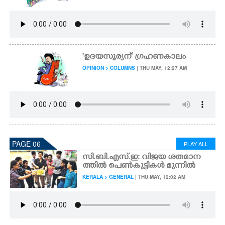
"ഉദയസൂര്യന് " ഗ്രഹണകാലം
OPINION > COLUMNS
| THU MAY, 12:27 AM
PAGE 06
PLAY ALL
സി.ബി.എസ്.ഇ: വിജയ ശതമാന
ത്തിൽ പെൺകുട്ടികൾ മുന്നിൽ
KERALA > GENERAL
| THU MAY, 12:02 AM