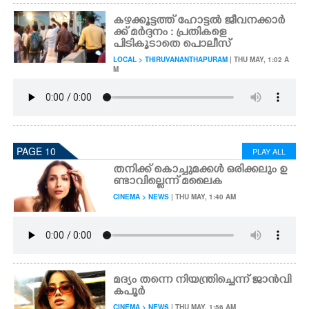
കഴക്കൂട്ടത്ത് ഹോട്ടൽ ജീവനക്കാർ
ക്ക് മർദ്ദനം : പ്രതികളെ
പിടികൂടാതെ പൊലീസ്
LOCAL > THIRUVANANTHAPURAM
| THU MAY, 1:02 A
M
PAGE 10
PLAY ALL
തനിക്ക് കൊച്ചുമക്കൾ ഒരിക്കലും ഉ
ണ്ടാവില്ലെന്ന് മലൈക
CINEMA > NEWS
| THU MAY, 1:40 AM
മദ്യം തന്നെ നിയന്ത്രിച്ചെന്ന് ജാൻവി
കപൂർ
CINEMA > NEWS
| THU MAY, 1:56 AM