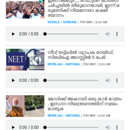
ഇന്നെങ്കിലും...; രാഹുൽ- ഖാർഗെ
ചർച്ചയിൽ തീരുമാനമായി,​ ഇന്ന് ഒ
രുമണിക്ക് നിയമസഭാ കക്ഷി
യോഗം
KERALA > GENERAL
| THU MAY, 12:00 AM
നീറ്ര് തട്ടിപ്പിൽ വ്യാപക റെയ്ഡ്,
സിബിഐ അറസ്റ്റിൽ 5 പേർ
NEWS-360 > NATIONAL
| THU MAY, 12:03 AM
മോദിക്ക് അകമ്പടി ഒരു കാർ മാത്രം
, ഇന്ധന നിയന്ത്രണത്തിന് സ്വയം
മാതൃക
NEWS-360 > NATIONAL
| THU MAY, 12:06 AM