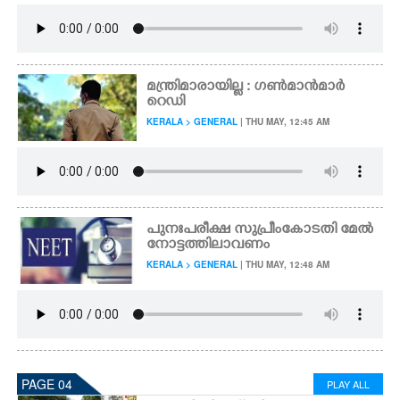
മന്ത്രിമാരായില്ല : ഗൺമാൻമാർ
റെ‌ഡി
KERALA > GENERAL
| THU MAY, 12:45 AM
പുനഃപരീക്ഷ സുപ്രീംകോടതി മേൽ
നോട്ടത്തിലാവണം
KERALA > GENERAL
| THU MAY, 12:48 AM
PAGE 04
PLAY ALL