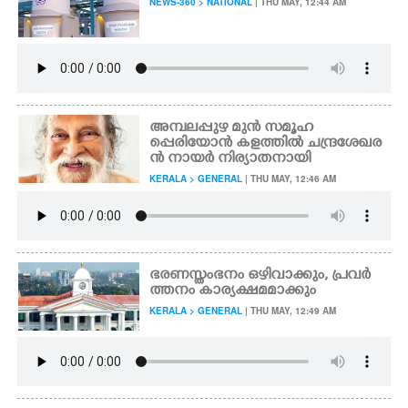
NEWS-360 > NATIONAL
| THU MAY, 12:44 AM
അമ്പലപ്പുഴ മുൻ സമൂഹ
പ്പെരിയോൻ കളത്തിൽ ചന്ദ്രശേഖര
ൻ നായർ നിര്യാതനായി
KERALA > GENERAL
| THU MAY, 12:46 AM
ഭരണസ്തംഭനം ഒഴിവാക്കും, പ്രവർ
ത്തനം കാര്യക്ഷമമാക്കും
KERALA > GENERAL
| THU MAY, 12:49 AM