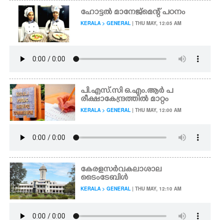
ഹോട്ടൽ മാനേജ്മെന്റ് പഠനം
KERALA > GENERAL
| THU MAY, 12:05 AM
പി.എസ്.സി ഒ.എം.ആർ പ
രീക്ഷാകേന്ദ്രത്തിൽ മാറ്റം
KERALA > GENERAL
| THU MAY, 12:00 AM
കേരളസർവകലാശാല
ടൈംടേബിൾ
KERALA > GENERAL
| THU MAY, 12:10 AM