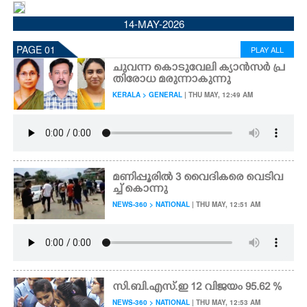
CINEMA
14-MAY-2026
PAGE 01
PLAY ALL
OPINION
ചുവന്ന കൊടുവേലി ക്യാൻസർ പ്ര
തിരോധ മരുന്നാകുന്നു
PHOTOS
KERALA > GENERAL
| THU MAY, 12:49 AM
LIFESTYLE
SPIRITUAL
മണിപ്പൂരിൽ 3 വൈദികരെ ​​വെടിവ
ച്ച് കൊന്നു
NEWS-360 > NATIONAL
| THU MAY, 12:51 AM
INFO+
ART
സി.ബി.എസ്.ഇ 12 വിജയം 95.62 %
ASTRO
NEWS-360 > NATIONAL
| THU MAY, 12:53 AM