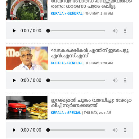
ദേവസ്വം ബോർഡ് കമ്പ്യൂട്ടർവൽക്ക
രണം: ധാരണാ പത്രം ഒപ്പിട്ടു
KERALA > GENERAL
| THU MAY, 2:18 AM
ഘടകകക്ഷികൾ എന്തിന് ഇടപെട്ടു:
എൻ.എസ്.എസ്
KERALA > GENERAL
| THU MAY, 2:20 AM
ഇറക്കുമതി ചുങ്കം വർദ്ധിച്ചു: വേരുറ
പ്പിച്ച് സ്വർണക്കടത്ത്
KERALA > SPECIAL
| THU MAY, 2:21 AM