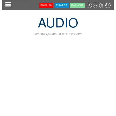
SECTIONS
ENGLISH
E-PAPER
KĀZHCHA
HOME
AUDIO
LATEST
AUDIO
SATURDAY, 08 AUGUST 2026 10.06 AM IST
NOTIFIED NEWS
POLL
KERALA
LOCAL
NEWS 360
CASE DIARY