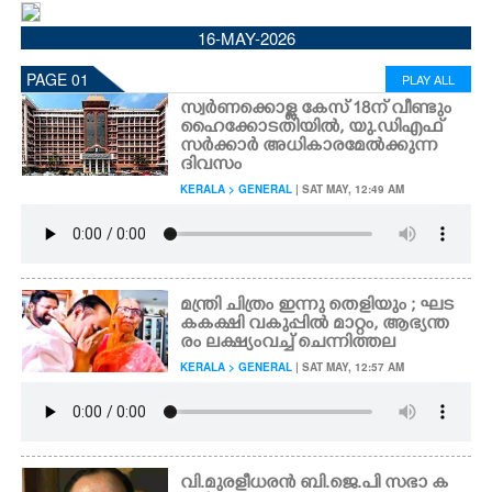
CINEMA
16-MAY-2026
PAGE 01
PLAY ALL
OPINION
സ്വർണക്കൊള്ള കേസ് 18ന് വീണ്ടും
ഹൈക്കോടതിയിൽ,​ യു.ഡിഎഫ്
സർക്കാർ അധികാരമേൽക്കുന്ന
PHOTOS
ദിവസം
KERALA > GENERAL
| SAT MAY, 12:49 AM
LIFESTYLE
SPIRITUAL
മന്ത്രി ചിത്രം ഇന്നു തെളിയും ; ഘട
കകക്ഷി വകുപ്പിൽ മാറ്റം, ആഭ്യന്ത
INFO+
രം ലക്ഷ്യംവച്ച് ചെന്നിത്തല
KERALA > GENERAL
| SAT MAY, 12:57 AM
ART
ASTRO
വി.മുരളീധരൻ ബി.ജെ.പി സഭാ ക