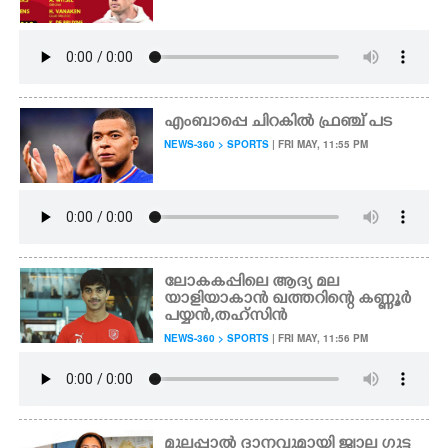
എംബാപ്പെ ചിറകിൽ ഫ്രഞ്ച് പട
NEWS-360 > SPORTS
| FRI MAY, 11:55 PM
ലോകകപ്പിലെ ആദ്യ മല
യാളിയാകാൻ ഖത്തറിന്റെ കണ്ണൂർ
പയ്യൻ,തഹ്സിൻ
NEWS-360 > SPORTS
| FRI MAY, 11:56 PM
മുലപ്പാൽ ദാനവുമായി ജ്വാല ഗുട്ട