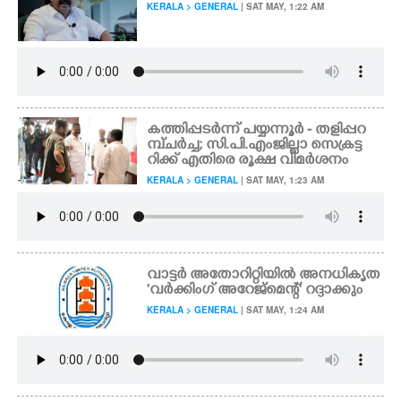
KERALA > GENERAL
| SAT MAY, 1:22 AM
കത്തിപ്പടർന്ന് പയ്യന്നൂർ - തളിപ്പറ
മ്പ് ചർച്ച; സി.പി.എംജില്ലാ സെക്രട്ട
റിക്ക് എതിരെ രൂക്ഷ വിമർശനം
KERALA > GENERAL
| SAT MAY, 1:23 AM
വാട്ടർ അതോറിറ്റിയിൽ അനധികൃത
'വർക്കിംഗ് അറേജ്മെന്റ്' റദ്ദാക്കും
KERALA > GENERAL
| SAT MAY, 1:24 AM