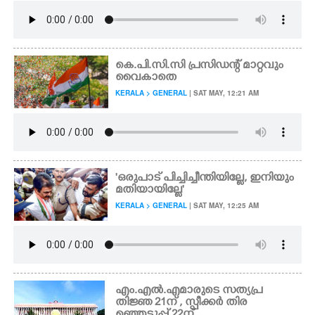
കെ.പി.സി.സി പ്രസിഡന്റ് മാറ്റവും
വൈകാതെ
KERALA > GENERAL
| SAT MAY, 12:21 AM
'ഒരുപാട് പിച്ചിച്ചീന്തിയില്ലേ, ഇനിയും
മതിയായില്ലേ'
KERALA > GENERAL
| SAT MAY, 12:25 AM
എം.എൽ.എമാരുടെ സത്യപ്ര
തിജ്ഞ 21ന് , സ്പീക്കർ തിര