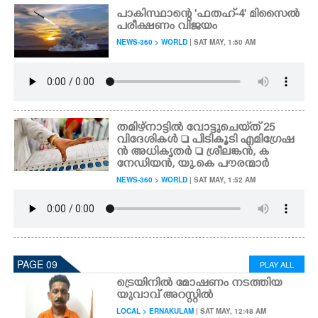
പാകിസ്ഥാന്റെ 'ഫതഹ്-4' മിസൈൽ
പരീക്ഷണം വിജയം
NEWS-360 > WORLD
| SAT MAY, 1:50 AM
തമിഴ്നാട്ടിൽ വോട്ടുചെയ്‌ത് 25
വിദേശികൾ  പിടികൂടി എമിഗ്രേഷ
ൻ അധികൃതർ  ശ്രീലങ്കൻ,​ ക
നേഡിയൻ,​ യു.കെ പൗരന്മാർ
NEWS-360 > WORLD
| SAT MAY, 1:52 AM
PAGE 09
PLAY ALL
ട്രെയിനിൽ മോഷണം നടത്തിയ
യുവാവ് അറസ്റ്റിൽ
LOCAL > ERNAKULAM
| SAT MAY, 12:48 AM