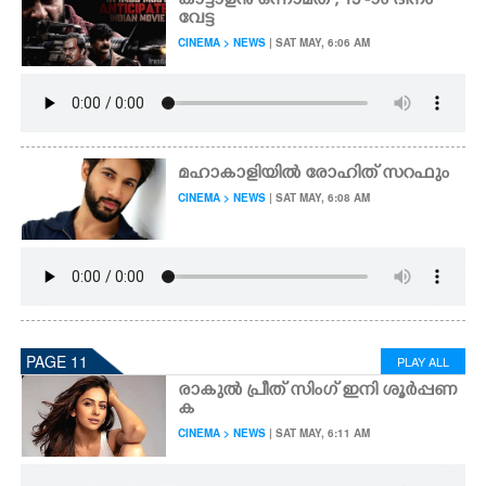
കാട്ടാളൻ ഒന്നാമത് , 13 -ാം ദിനം
വേട്ട
CINEMA > NEWS
| SAT MAY, 6:06 AM
മഹാകാളിയിൽ രോഹിത് സറഫും
CINEMA > NEWS
| SAT MAY, 6:08 AM
PAGE 11
PLAY ALL
രാകുൽ പ്രീത് സിംഗ് ഇനി ശൂർപ്പണ
ക
CINEMA > NEWS
| SAT MAY, 6:11 AM