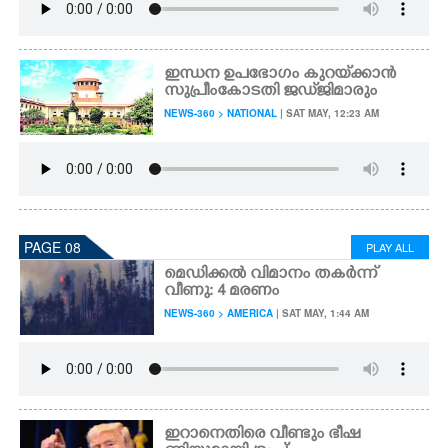
ഇന്ധന ഉപഭോഗം കുറയ്‌ക്കാൻ
സുപ്രീംകോടതി ജഡ്‌ജിമാരും
NEWS-360 > NATIONAL
| SAT MAY, 12:23 AM
PAGE 08
PLAY ALL
മെഡിക്കൽ വിമാനം തകർന്ന്
വീണു: 4 മരണം
NEWS-360 > AMERICA
| SAT MAY, 1:44 AM
ഇറാനെതിരെ വീണ്ടും ഭീഷ