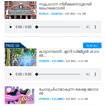
സുപ്രധാന നിരീക്ഷണവുമായി
ഹൈക്കോടതി
KERALA > GENERAL
| SAT MAY, 1:25 AM
PAGE 05
PLAY ALL
കാട്ടാനപ്പേടി : ഇനി ഡിജിറ്റൽ കാവ
ൽ...
OPINION > COLUMNS
| SAT MAY, 12:20 AM
ചോദ്യചിഹ്നമാകുന്ന കേരള മോഡ
ൽ
OPINION > COLUMNS
| SAT MAY, 12:13 AM