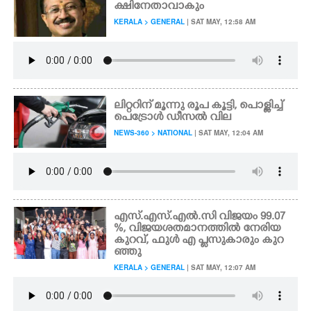
ക്ഷിനേതാവാകും
KERALA > GENERAL
| SAT MAY, 12:58 AM
CARTOONS
LITERATURE
ZOOM
ലിറ്ററിന് മൂന്നു രൂപ കൂട്ടി,​ പൊള്ളിച്ച്
പെട്രോൾ ഡീസൽ വില
NEWS-360 > NATIONAL
| SAT MAY, 12:04 AM
CONTACT US
എസ്.എസ്.എൽ.സി വിജയം 99.07
%, വിജയശതമാനത്തിൽ നേരിയ
കുറവ്, ഫുൾ എ പ്ലസുകാരും കുറ
ഞ്ഞു
KERALA > GENERAL
| SAT MAY, 12:07 AM