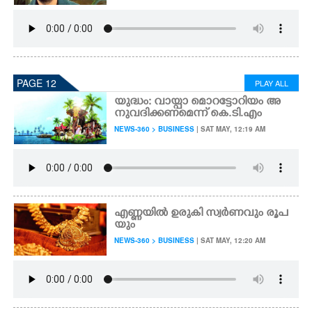
PAGE 12
PLAY ALL
യുദ്ധം: വായ്പാ മൊറട്ടോറിയം അ
നുവദിക്കണമെന്ന് കെ.ടി.എം
NEWS-360 > BUSINESS
| SAT MAY, 12:19 AM
എണ്ണയിൽ ഉരുകി സ്വ​ർ​ണവും രൂപ
യും
NEWS-360 > BUSINESS
| SAT MAY, 12:20 AM