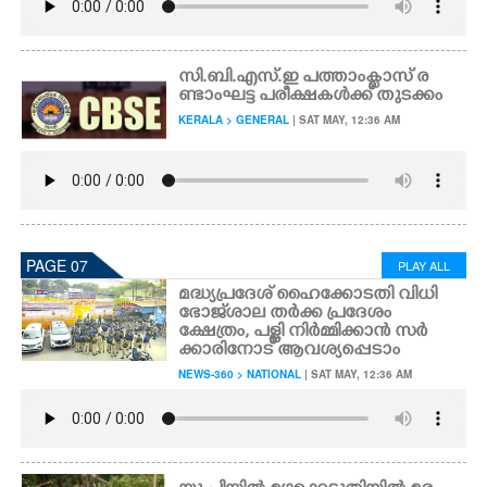
സി.ബി.എസ്.ഇ പത്താംക്ലാസ് ര
ണ്ടാംഘട്ട പരീക്ഷകൾക്ക് തുടക്കം
KERALA > GENERAL
| SAT MAY, 12:36 AM
PAGE 07
PLAY ALL
മദ്ധ്യപ്രദേശ് ഹൈക്കോടതി വിധി
ഭോജ്‌ശാല തർക്ക പ്രദേശം
ക്ഷേത്രം, പള്ളി നിർമ്മിക്കാൻ സർ
ക്കാരിനോട് ആവശ്യപ്പെടാം
NEWS-360 > NATIONAL
| SAT MAY, 12:36 AM