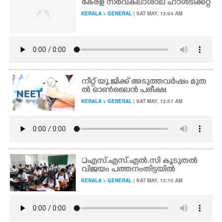
കേരള സർവകലാശാല ഹാൾടിക്കറ്റ്
KERALA > GENERAL
| SAT MAY, 12:04 AM
നീറ്റ് യു.ജിക്ക് അടുത്തവ‌ർഷം മുത
ൽ ഓൺലൈൻ പരീക്ഷ
KERALA > GENERAL
| SAT MAY, 12:07 AM
എസ്.എസ്.എൽ.സി കൂടുതൽ
വിജയം പത്തനംതിട്ടയിൽ
KERALA > GENERAL
| SAT MAY, 12:10 AM