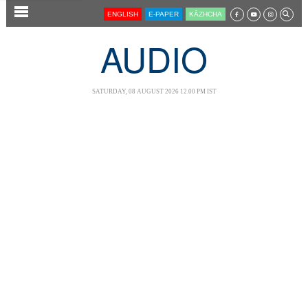
SECTIONS
ENGLISH
E-PAPER
KĀZHCHA
HOME
AUDIO
LATEST
AUDIO
SATURDAY, 08 AUGUST 2026 12.00 PM IST
NOTIFIED NEWS
POLL
KERALA
LOCAL
NEWS 360
CASE DIARY