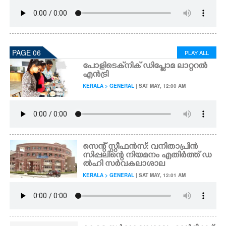
PAGE 06
PLAY ALL
പോളിടെക്‌നിക് ഡിപ്ലോമ ലാറ്ററൽ
എൻട്രി
KERALA > GENERAL
| SAT MAY, 12:00 AM
സെന്റ് സ്റ്റീഫൻസ്: വനിതാപ്രിൻ
സിപ്പലിന്റെ നിയമനം എതിർത്ത് ഡ
ൽഹി സർവകലാശാല
KERALA > GENERAL
| SAT MAY, 12:01 AM