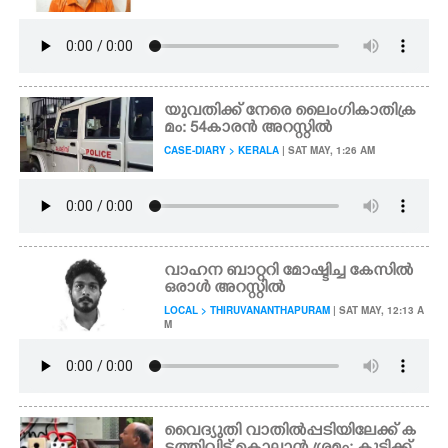
യുവതിക്ക് നേരെ ലൈംഗികാതിക്ര
മം: 54കാരൻ അറസ്റ്റിൽ
CASE-DIARY > KERALA
| SAT MAY, 1:26 AM
വാഹന ബാറ്ററി മോഷ്ടിച്ച കേസിൽ
ഒരാൾ അറസ്റ്റിൽ
LOCAL > THIRUVANANTHAPURAM
| SAT MAY, 12:13 A
M
വൈദ്യുതി വാതിൽപ്പടിയിലേക്ക് ക