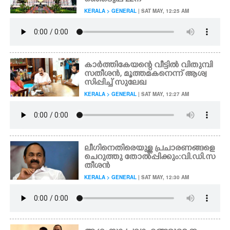
ഞ്ഞെടുപ്പ് 22ന്
KERALA > GENERAL
| SAT MAY, 12:25 AM
കാർത്തികേയന്റെ വീട്ടിൽ വിതുമ്പി
സതീശൻ, മൂത്തമകനെന്ന് ആശ്വ
സിപ്പിച്ച് സുലേഖ
KERALA > GENERAL
| SAT MAY, 12:27 AM
ലീഗിനെതിരെയുള്ള പ്രചാരണങ്ങളെ
ചെറുത്തു തോൽപ്പിക്കും:വി.ഡി.സ
തീശൻ
KERALA > GENERAL
| SAT MAY, 12:30 AM