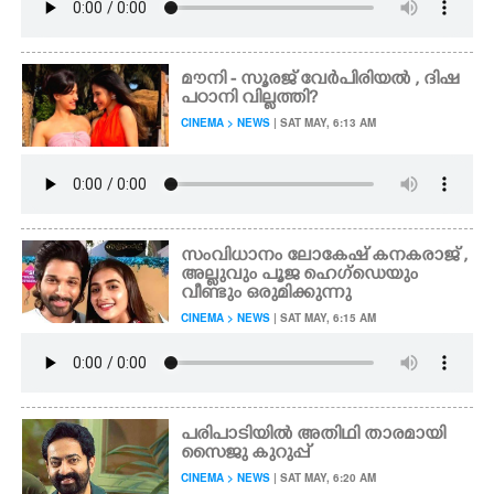
മൗനി - സൂരജ് വേർപിരിയൽ , ദിഷ
പഠാനി വില്ലത്തി?​
CINEMA > NEWS
| SAT MAY, 6:13 AM
സംവിധാനം ലോകേഷ് കനകരാജ് ,
അല്ലുവും പൂജ ഹെഗ്ഡെയും
വീണ്ടും ഒരുമിക്കുന്നു
CINEMA > NEWS
| SAT MAY, 6:15 AM
പരിപാടിയിൽ അതിഥി താരമായി
സൈജു കുറുപ്പ്
CINEMA > NEWS
| SAT MAY, 6:20 AM