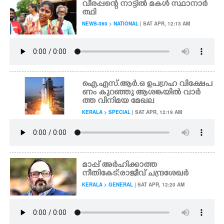
വീരപ്പന്റെ നാട്ടിൽ മകൾ സ്ഥാനാർ
ത്ഥി
CARTOONS
NEWS-360 > NATIONAL
| SAT APR, 12:13 AM
LITERATURE
ZOOM
ഐ.എസ്.ആർ.ഒ ഉപഗ്രഹ വിക്ഷേപ
ണം കുറഞ്ഞു ആശങ്കയിൽ വാർ
ത്ത വിനിമയ മേഖല
CONTACT US
KERALA > SPECIAL
| SAT APR, 12:19 AM
മാപ്പ് അർഹിക്കാത്ത
നീതികേട്: രാജീവ് ചന്ദ്രശേഖർ
KERALA > GENERAL
| SAT APR, 12:20 AM