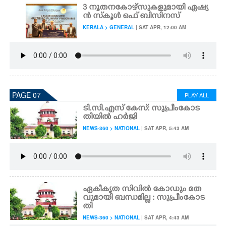
3 നൂതനകോഴ്സുകളുമായി ഏഷ്യ
ൻ സ്‌കൂൾ ഒഫ് ബിസിനസ്
KERALA > GENERAL
| SAT APR, 12:00 AM
PAGE 07
PLAY ALL
ടി.സി.എസ് കേസ്: സുപ്രീംകോട
തിയിൽ ഹർജി
NEWS-360 > NATIONAL
| SAT APR, 5:43 AM
ഏകീകൃത സിവിൽ കോഡും മത
വുമായി ബന്ധമില്ല : സുപ്രീംകോട
തി
NEWS-360 > NATIONAL
| SAT APR, 4:43 AM