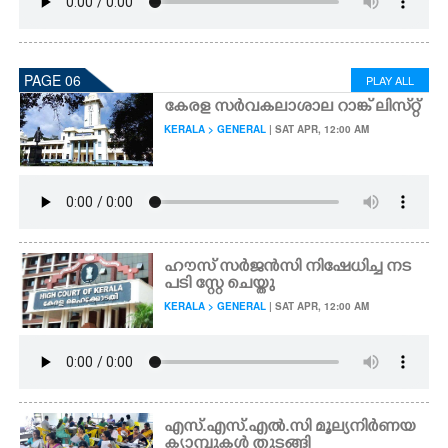
PAGE 06
PLAY ALL
കേരള സർവകലാശാല റാങ്ക് ലിസ്​റ്റ്
KERALA > GENERAL
| SAT APR, 12:00 AM
ഹൗസ് സർജൻസി നിഷേധിച്ച നട
പടി സ്റ്റേ ചെയ്തു
KERALA > GENERAL
| SAT APR, 12:00 AM
എസ്.എസ്.എൽ.സി മൂല്യനിർണയ
ക്യാമ്പുകൾ തുടങ്ങി