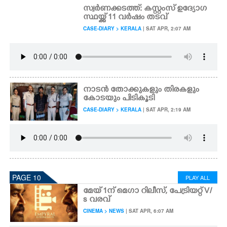
സ്വർണക്കടത്ത്: കസ്റ്റംസ് ഉദ്യോഗ
സ്ഥയ്ക്ക് 11 വർഷം തടവ്
CASE-DIARY > KERALA
| SAT APR, 2:07 AM
നാടൻ തോക്കുകളും തിരകളും
കോടയും പിടികൂടി
CASE-DIARY > KERALA
| SAT APR, 2:19 AM
PAGE 10
PLAY ALL
മേയ് 1ന് മെഗാ റിലീസ്, പേട്രിയറ്റ് V/
s വരവ്
CINEMA > NEWS
| SAT APR, 6:07 AM