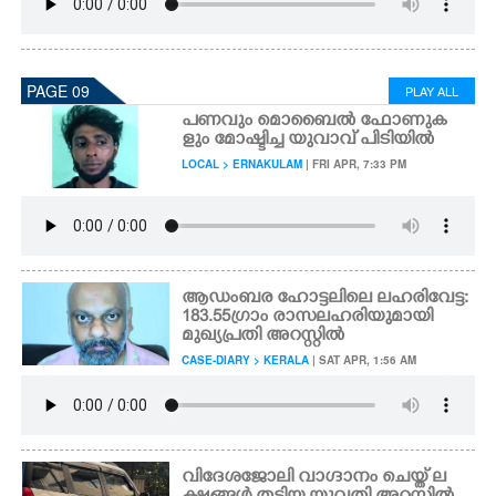
PAGE 09
PLAY ALL
പണവും മൊബൈൽ ഫോണുക
ളും മോഷ്ടിച്ച യുവാവ് പിടിയിൽ
LOCAL > ERNAKULAM
| FRI APR, 7:33 PM
ആഡംബര ഹോട്ടലിലെ ലഹരിവേട്ട:
183.55 ഗ്രാം രാസലഹരിയുമായി
മുഖ്യപ്രതി അറസ്റ്റിൽ
CASE-DIARY > KERALA
| SAT APR, 1:56 AM
വിദേശജോലി വാഗ്ദാനം ചെയ്ത് ല