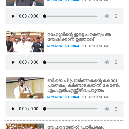
NEWS-360 > NATIONAL
| SAT APR, 4:32 AM
രാഹുലിന്റെ ഇരട്ട പൗരത്വം അ
ന്വേഷിക്കാൻ ഉത്തരവ്
NEWS-360 > NATIONAL
| SAT APR, 3:34 AM
ബി.ജെ.പി പ്രവർത്തകന്റെ കൊല
പാതകം, കർണാടകയിൽ കോൺ.
എം.എൽ.എയ്ക്ക് ജീവപര്യന്തം
NEWS-360 > NATIONAL
| SAT APR, 3:34 AM
ആഹ്ലാദത്തിൽ പ്രതിപക്ഷം