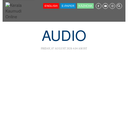
SECTIONS
ENGLISH
E-PAPER
KĀZHCHA
HOME
LATEST
AUDIO
AUDIO
NOTIFIED NEWS
FRIDAY, 07 AUGUST 2026 4.04 AM IST
POLL
KERALA
LOCAL
NEWS 360
CASE DIARY