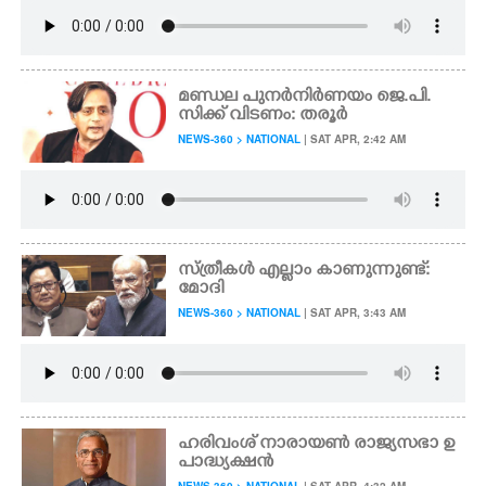
മണ്ഡല പുനർനി‌ർണയം ജെ.പി.
സിക്ക് വിടണം: തരൂർ
NEWS-360 > NATIONAL
| SAT APR, 2:42 AM
സ്ത്രീകൾ എല്ലാം കാണുന്നുണ്ട്:
മോദി
NEWS-360 > NATIONAL
| SAT APR, 3:43 AM
ഹരിവംശ് നാരായൺ രാജ്യസഭാ ഉ
പാദ്ധ്യക്ഷൻ