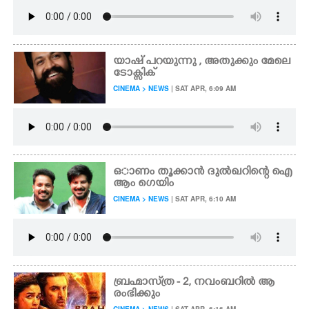
യാഷ് പറയുന്നു , അതുക്കും മേലെ
ടോക്സിക്
CINEMA > NEWS
| SAT APR, 6:09 AM
ഒാണം തൂക്കാൻ ദുൽഖറിന്റെ ഐ
ആം ഗെയിം
CINEMA > NEWS
| SAT APR, 6:10 AM
ബ്രഹ്മാസ്‌ത്ര - 2,​ നവംബറിൽ ആ
രംഭിക്കും