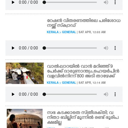
റേഷൻ വിതരണത്തിലെ പരിശോധ
നയ്ക്ക് സ്‌ക്വാഡ്
KERALA > GENERAL
| SAT APR, 12:03 AM
വാൽപ്പാറയിൽ വാൻ മറിഞ്ഞ് 9
പേർക്ക് ദാരുണാന്ത്യം,​ ഹെയർപിൻ
വളവിൽനിന്ന് 800 അടി താഴേക്ക്
KERALA > GENERAL
| SAT APR, 12:14 AM
സഭ കടക്കാതെ സ്ത്രീശക്‌തി; വ
നിതാ ബില്ലിന് മൂന്നിൽ രണ്ട് ഭൂരിപ
ക്ഷമില്ല