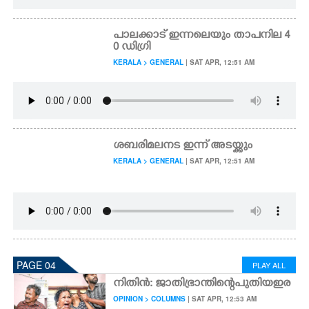
പാലക്കാട് ഇന്നലെയും താപനില 4
0 ഡിഗ്രി
KERALA > GENERAL
| SAT APR, 12:51 AM
ശബരിമലനട ഇന്ന് അടയ്ക്കും
KERALA > GENERAL
| SAT APR, 12:51 AM
PAGE 04
PLAY ALL
നി​തി​ൻ​:​ ​ജാ​തി​ഭ്രാ​ന്തി​ന്റെ​ ​പു​തി​യ​ ​ഇര
OPINION > COLUMNS
| SAT APR, 12:53 AM