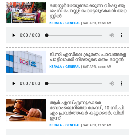
മതസ്പർദ്ധയുണ്ടാക്കുന്ന വിഷു ആ
ശംസ പോസ്റ്റ്: ഹോട്ടലുടമകൾ അറ
സ്റ്റിൽ
KERALA > GENERAL
| SAT APR, 12:53 AM
ടി.സി.എസിലെ ക്രൂരത: പാവങ്ങളെ
പാട്ടിലാക്കി നിദയുടെ മതം മാറ്റൽ
KERALA > GENERAL
| SAT APR, 12:56 AM
ആർ.എസ്.എസുകാരെ
ബോംബെറിഞ്ഞ കേസ് , 10 സി.പി.
എം പ്രവർത്തക‍ർ കുറ്റക്കാർ, വിധി
ഇന്ന്
KERALA > GENERAL
| SAT APR, 12:57 AM