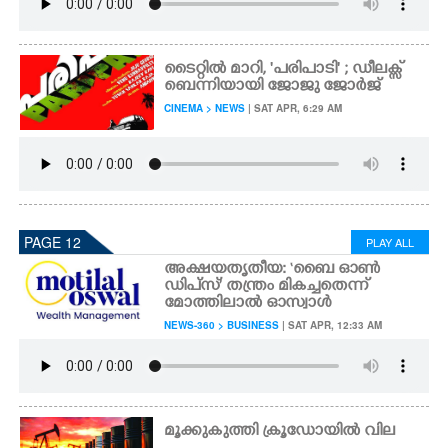
ടൈറ്റിൽ മാറി, 'പരിപാടി' ; ഡീലക്സ്
ബെന്നിയായി ജോജു ജോർജ്
CINEMA > NEWS
| SAT APR, 6:29 AM
PAGE 12
PLAY ALL
അക്ഷയതൃതീയ: ‘ബൈ ഓൺ
ഡിപ്‌സ്’ തന്ത്രം മികച്ചതെന്ന്
മോത്തിലാൽ ഓസ്വാൾ
NEWS-360 > BUSINESS
| SAT APR, 12:33 AM
മൂക്കുകുത്തി ക്രൂഡോയിൽ വില