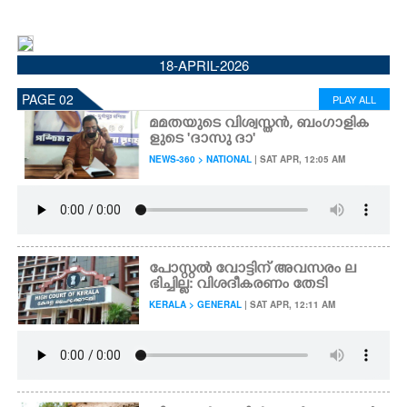
CINEMA
18-APRIL-2026
OPINION
PAGE 02
PLAY ALL
PHOTOS
മമതയുടെ വിശ്വസ്തൻ, ബംഗാളിക
ളുടെ 'ദാസു ദാ'
NEWS-360 > NATIONAL
| SAT APR, 12:05 AM
LIFESTYLE
SPIRITUAL
പോസ്റ്റൽ വോട്ടിന് അവസരം ല
INFO+
ഭിച്ചില്ല: വിശദീകരണം തേടി
KERALA > GENERAL
| SAT APR, 12:11 AM
ART
ASTRO