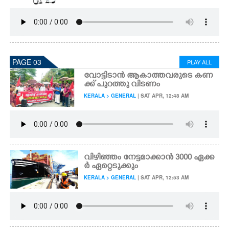
PAGE 03
PLAY ALL
വോ​ട്ടി​ടാ​ൻ ആകാത്തവരുടെ ക​ണ​
ക്ക് ​പു​റ​ത്തു വി​ട​ണം​
KERALA > GENERAL
| SAT APR, 12:48 AM
വിഴിഞ്ഞം നേട്ടമാക്കാൻ 3000 ഏക്ക
ർ ഏറ്റെടുക്കും
KERALA > GENERAL
| SAT APR, 12:53 AM