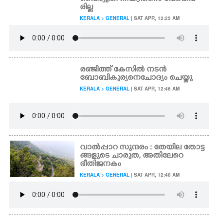
രില്ല
KERALA > GENERAL
| SAT APR, 12:25 AM
രഞ്ജിത്ത് കേസിൽ നടൻ
ബോബി കുര്യനെ ചോദ്യം ചെയ്തു
KERALA > GENERAL
| SAT APR, 12:46 AM
വാൽപ്പാറ സുന്ദരം : തേയില തോട്ട
ങ്ങളുടെ ചാരുത, അതിലേറെ
ഭീതിജനകം
KERALA > GENERAL
| SAT APR, 12:48 AM