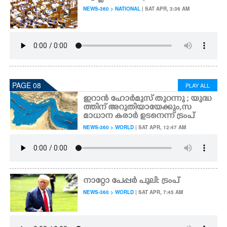
NEWS-360 > NATIONAL
| SAT APR, 3:36 AM
PAGE 08
PLAY ALL
ഇറാൻ ഹോർമുസ് തുറന്നു ; യുദ്ധ
ത്തിന് അറുതിയായേക്കും,​ സ
മാധാന കരാർ ഉടനെന്ന് ട്രംപ്
NEWS-360 > WORLD
| SAT APR, 12:47 AM
നാറ്റോ പേപ്പർ പുലി: ട്രംപ്
NEWS-360 > WORLD
| SAT APR, 7:45 AM