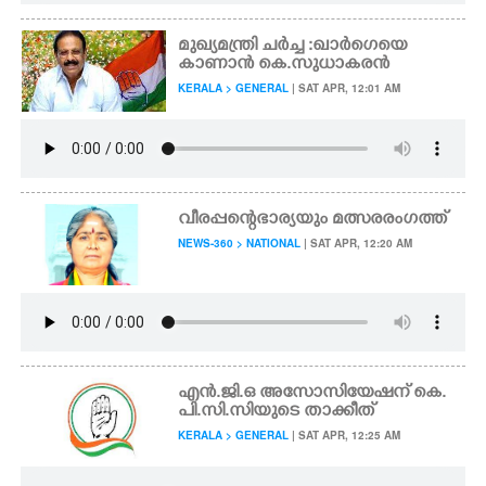
മുഖ്യമന്ത്രി ചർച്ച :ഖാർഗെയെ
കാണാൻ കെ.സുധാകരൻ
KERALA > GENERAL
| SAT APR, 12:01 AM
വീരപ്പന്റെ ഭാര്യയും മത്സര രംഗത്ത്
NEWS-360 > NATIONAL
| SAT APR, 12:20 AM
എൻ.ജി.ഒ അസോസിയേഷന് കെ.
പി.സി.സിയുടെ താക്കീത്
KERALA > GENERAL
| SAT APR, 12:25 AM