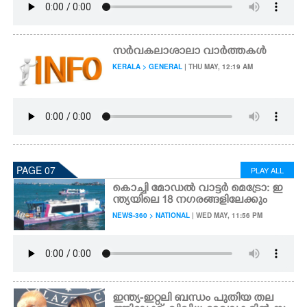
സർവകലാശാലാ വാർത്തകൾ
KERALA > GENERAL
| THU MAY, 12:19 AM
PAGE 07
PLAY ALL
കൊച്ചി മോഡൽ വാട്ടർ മെട്രോ: ഇ
ന്ത്യയിലെ 18 നഗരങ്ങളിലേക്കും
NEWS-360 > NATIONAL
| WED MAY, 11:56 PM
ഇന്ത്യ-ഇറ്റലി ബന്ധം പുതിയ തല