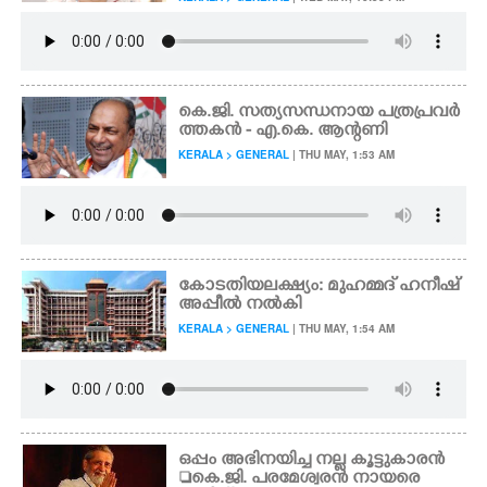
കെ.ജി. സത്യസന്ധനായ പത്രപ്രവർ
ത്തകൻ - എ.കെ. ആന്റണി
KERALA > GENERAL
| THU MAY, 1:53 AM
കോടതിയലക്ഷ്യം: മുഹമ്മദ് ഹനീഷ്
അപ്പീൽ നൽകി
KERALA > GENERAL
| THU MAY, 1:54 AM
ഒപ്പം അഭിനയിച്ച നല്ല കൂട്ടുകാരൻ
കെ.ജി. പരമേശ്വരൻ നായരെ