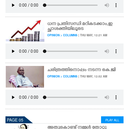
ധന പ്രതിസന്ധി മറികടക്കാം,​ ഇ
ച്ഛാശക്തിയിലൂടെ
OPINION > COLUMNS
| THU MAY, 12:21 AM
ചരിത്രത്തിനൊപ്പം നടന്ന കെ.ജി
OPINION > COLUMNS
| THU MAY, 12:52 AM
PAGE 05
PLAY ALL
അതുകൊണ്ട് നമ്മൾ തോറ്റു