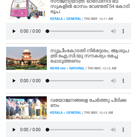
സൗജന്യയാത്ര: ഓർഡിനറി ബ
സുകളിൽ മാസം വേണ്ടത് 54 കോടി
രൂപ
KERALA > GENERAL
| THU MAY, 12:11 AM
സുപ്രീംകോടതി നിർദ്ദേശം, ആശുപ
ത്രി ഐ.സി.യു സൗകര്യം മെച്ച
പ്പെടുത്തണം
NEWS-360 > NATIONAL
| THU MAY, 12:12 AM
വയോജനങ്ങളെ ചേർത്തു പിടിക്ക
ണം
KERALA > GENERAL
| THU MAY, 12:13 AM