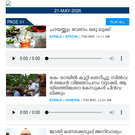
CINEMA
21-MAY-2026
PAGE 01
PLAY ALL
OPINION
ചായയ്ക്കും വേണം ഒരു ലുക്ക്
KERALA > SPECIAL
| THU MAY, 12:11 AM
PHOTOS
LIFESTYLE
SPIRITUAL
കെ- റെയിൽ കുറ്റി തെറിച്ചു; സിൽവ
ർ ലൈൻ വിജ്ഞാപനം റദ്ദാക്കി,​ ആ
യിരത്തിലേറെ കേസുകൾ പിൻവ
INFO+
ലിക്കും
KERALA > GENERAL
| THU MAY, 12:53 AM
ART
ASTRO
ജാതി കണക്കെടുപ്പ് അനിവാര്യം: