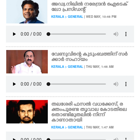
അഡ്വ.നിഖിൽ നരേന്ദ്രൻ ഐടെക്
ലോ പ്രസിഡന്റ്
KERALA > GENERAL
| WED MAY, 10:46 PM
വേണുവിന്റെ കുടുംബത്തിന് സർ
ക്കാർ സഹായം
KERALA > GENERAL
| THU MAY, 1:46 AM
തലശേരി ഫസൽ വധക്കേസ്, ര
ക്തംപുരണ്ട തൂവാല കോടതിലെ
തൊണ്ടിമുതലിൽ നിന്ന്
കാണാതായി
KERALA > GENERAL
| THU MAY, 1:47 AM