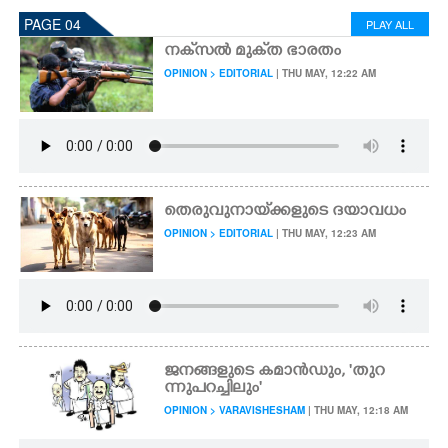
PAGE 04
PLAY ALL
നക്‌സൽ മുക്‌ത ഭാരതം
OPINION > EDITORIAL
| THU MAY, 12:22 AM
തെരുവുനായ്‌ക്കളുടെ ദയാവധം
OPINION > EDITORIAL
| THU MAY, 12:23 AM
ജനങ്ങളുടെ കമാൻഡും, 'തുറ
ന്നുപറച്ചിലും'
OPINION > VARAVISHESHAM
| THU MAY, 12:18 AM