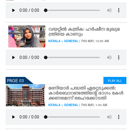
വയറ്റിൽ കത്രിക: ഹർഷീന മുഖ്യമ
ന്ത്രിയെ കാണും
KERALA > GENERAL
| THU MAY, 12:50 AM
PAGE 03
PLAY ALL
മണിയാർ പദ്ധതി ഏറ്റെടുക്കൽ:
കാർബൊറണ്ടത്തിന്റെ ഭാഗം കേൾ
ക്കണമെന്ന് ഹൈക്കോടതി
KERALA > GENERAL
| THU MAY, 1:44 AM