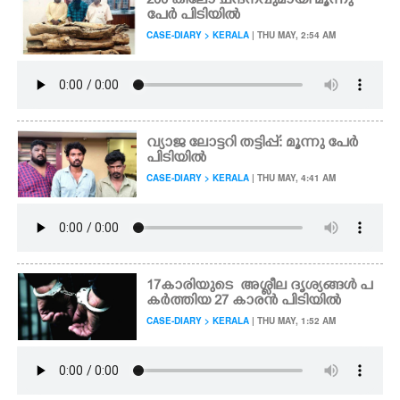
200 കിലോ ചന്ദനവുമായി മൂന്നു
പേർ പിടിയിൽ
CASE-DIARY > KERALA
| THU MAY, 2:54 AM
വ്യാജ ലോട്ടറി തട്ടിപ്പ്: മൂന്നു പേർ
പിടിയിൽ
CASE-DIARY > KERALA
| THU MAY, 4:41 AM
17​കാ​രി​യു​ടെ​ ​ അശ്ളീല ദൃശ്യങ്ങൾ പ​
ക​ർ​ത്തി​യ​ 27​ ​കാ​ര​ൻ​ ​പി​ടി​യിൽ
CASE-DIARY > KERALA
| THU MAY, 1:52 AM