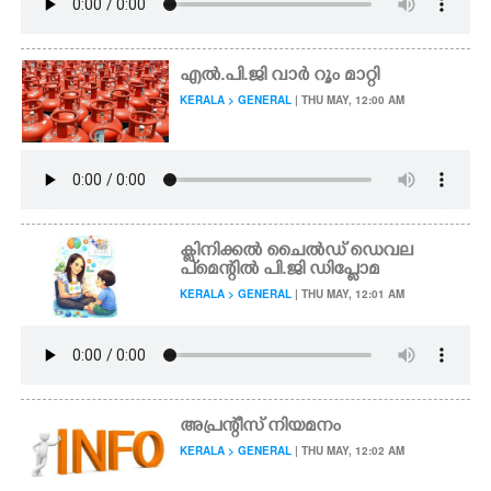
എൽ.പി.ജി വാർ റൂം മാറ്റി
KERALA > GENERAL
| THU MAY, 12:00 AM
ക്ലിനിക്കൽ ചൈൽഡ് ഡെവല
പ്മെന്റിൽ പി.ജി ഡിപ്ലോമ
KERALA > GENERAL
| THU MAY, 12:01 AM
അപ്രന്റീസ് നിയമനം
KERALA > GENERAL
| THU MAY, 12:02 AM