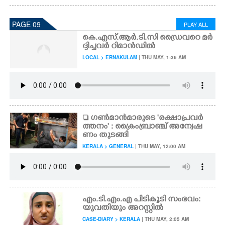
PAGE 09
PLAY ALL
കെ.എസ്.ആർ.ടി.സി ഡ്രൈവറെ മർ
ദ്ദിച്ചവർ റിമാൻഡിൽ
LOCAL > ERNAKULAM
| THU MAY, 1:36 AM
 ഗൺമാൻമാരുടെ 'രക്ഷാപ്രവർ
ത്തനം' : ക്രൈംബ്രാഞ്ച് അന്വേഷ
ണം തുടങ്ങി
KERALA > GENERAL
| THU MAY, 12:00 AM
എം.ടി.എം.എ പിടികൂടി സംഭവം:
യുവതിയും അറസ്റ്റിൽ
CASE-DIARY > KERALA
| THU MAY, 2:05 AM