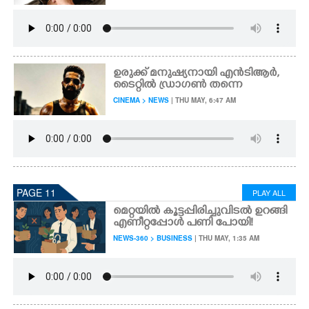
ഉരുക്ക് മനുഷ്യനായി എൻടിആർ,
ടൈറ്റിൽ ഡ്രാഗൺ തന്നെ
CINEMA > NEWS
| THU MAY, 6:47 AM
PAGE 11
PLAY ALL
മെറ്റയിൽ കൂട്ടപ്പിരിച്ചുവിടൽ ഉറങ്ങി
എണീറ്റപ്പോൾ പണി പോയി!
NEWS-360 > BUSINESS
| THU MAY, 1:35 AM