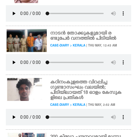
നാടൻ തോക്കുകളുമായി ര
ണ്ടുപേർ വനത്തിൽ പിടിയിൽ
CASE-DIARY > KERALA
| THU MAY, 12:43 AM
കഠിനംകുളത്തെ വിറപ്പിച്ച
ഗുണ്ടാസംഘം വലയിൽ;
പിടിയിലായത് 18 ഓളം കേസുക
ളിലെ പ്രതികൾ
CASE-DIARY > KERALA
| THU MAY, 2:52 AM