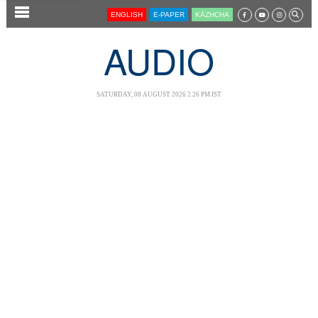
SECTIONS
ENGLISH
E-PAPER
KĀZHCHA
HOME
AUDIO
LATEST
AUDIO
SATURDAY, 08 AUGUST 2026 2.26 PM IST
NOTIFIED NEWS
POLL
KERALA
LOCAL
NEWS 360
CASE DIARY