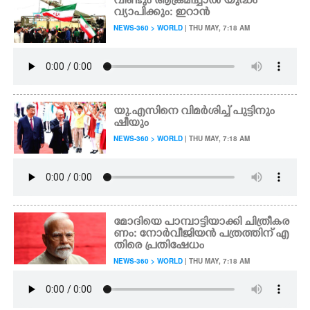
വീണ്ടും ആക്രമിച്ചാൽ യുദ്ധം
വ്യാപിക്കും: ഇറാൻ
NEWS-360 > WORLD
| THU MAY, 7:18 AM
യു.എസിനെ വിമർശിച്ച് പുട്ടിനും
ഷീയും
NEWS-360 > WORLD
| THU MAY, 7:18 AM
മോദിയെ പാമ്പാട്ടിയാക്കി ചിത്രീകര
ണം: നോർവീജിയൻ പത്രത്തിന് എ
തിരെ പ്രതിഷേധം
NEWS-360 > WORLD
| THU MAY, 7:18 AM