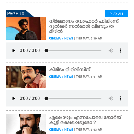
PAGE 10
PLAY ALL
നിർമ്മാണം വേഫെറർ ഫിലിംസ്,
ദുൽഖർ സൽമാൻ വീണ്ടും ത
മിഴിൽ
CINEMA > NEWS
| THU MAY, 6:39 AM
കിരീടം റീ റിലീസിന്
CINEMA > NEWS
| THU MAY, 6:41 AM
എപ്പോഴും എന്നപോലെ ജോർജ്
കുട്ടി രക്ഷപ്പെടുമോ ?
CINEMA > NEWS
| THU MAY, 6:43 AM