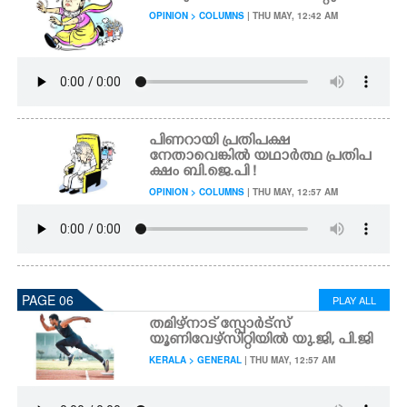
OPINION > COLUMNS
| THU MAY, 12:42 AM
പിണറായി പ്രതിപക്ഷ
നേതാവെങ്കിൽ യഥാർത്ഥ പ്രതിപ
ക്ഷം ബി.ജെ.പി !
OPINION > COLUMNS
| THU MAY, 12:57 AM
PAGE 06
PLAY ALL
തമിഴ്നാട് സ്പോർട്സ്
യൂണിവേഴ്സിറ്റിയിൽ യു.ജി, പി.ജി
KERALA > GENERAL
| THU MAY, 12:57 AM