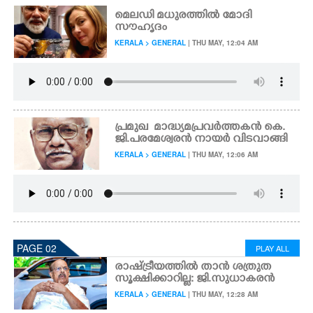
മെലഡി മധുരത്തിൽ മോദി
സൗഹൃദം
KERALA > GENERAL
| THU MAY, 12:04 AM
പ്ര​മു​ഖ ​ ​മാ​ദ്ധ്യ​മ​പ്ര​വ​ർ​ത്ത​ക​ൻ കെ.
ജി.പരമേശ്വരൻ നായർ വിടവാങ്ങി
KERALA > GENERAL
| THU MAY, 12:06 AM
PAGE 02
PLAY ALL
രാഷ്ട്രീയത്തിൽ താൻ ശത്രുത
സൂക്ഷിക്കാറില്ല: ജി.സുധാകരൻ
KERALA > GENERAL
| THU MAY, 12:28 AM