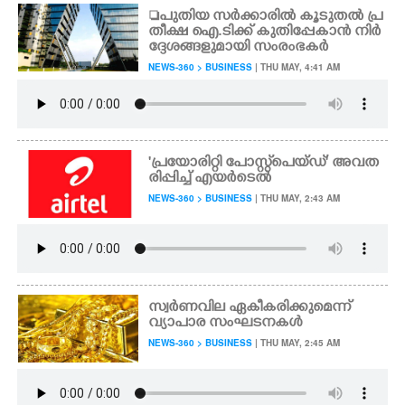
പുതിയ സർക്കാരിൽ കൂടുതൽ പ്ര
തീക്ഷ ഐ.ടിക്ക് കുതിപ്പേകാൻ നിർ
ദ്ദേശങ്ങളുമായി സംരംഭകർ
NEWS-360 > BUSINESS
| THU MAY, 4:41 AM
'പ്രയോരിറ്റി പോസ്റ്റ്‌പെയ്ഡ്' അവത
രിപ്പിച്ച് എയർടെൽ
NEWS-360 > BUSINESS
| THU MAY, 2:43 AM
സ്വർണവില ഏകീകരിക്കുമെന്ന്
വ്യാപാര സംഘടനകൾ
NEWS-360 > BUSINESS
| THU MAY, 2:45 AM