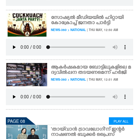
സോഷ്യൽ മീഡിയയിൽ ഹിറ്റായി
കോക്രോച്ച് ജനതാ പാർട്ടി
NEWS-360 > NATIONAL
| THU MAY, 12:50 AM
ആകർഷകമായ ബോട്ടിലുകളിലെ മ
ദ്യവിൽപ്പന തടയണമെന്ന് ഹർജി
NEWS-360 > NATIONAL
| THU MAY, 12:51 AM
PAGE 08
PLAY ALL
'തായ്‌വാൻ ട്രാവലോഗി'ന് ഇന്റർ
നാഷണൽ ബുക്കർ പ്രൈസ്