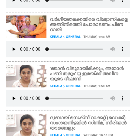
വർഗീയതക്കെതിരെ വിശ്വാസികളെ
അണിനിരത്തി പോരാടണം: പിണ
റായി
KERALA > GENERAL
| THU MAY, 1:48 AM
'ഞാൻ വിടുമായിരിക്കും, അയാൾ
പണി തരും'  ഇരയ്‌ക്ക് അലീന
യുടെ ഭീഷണി
KERALA > GENERAL
| THU MAY, 1:50 AM
ദുബായ് സെക്‌സ് റാക്കറ്റ്‌ (ഡെക്ക്)​
സംശയനിഴലിൽ സിനിമ, സീരിയൽ
താരങ്ങളും
KERALA > GENERAL
| WED MAY, 10:53 PM