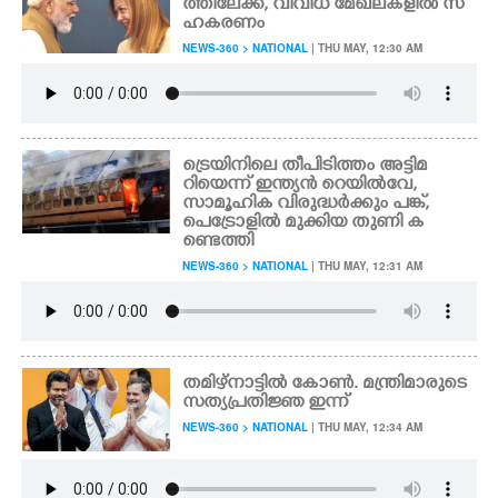
ത്തിലേക്ക്, വിവിധ മേഖലകളിൽ സ
ഹകരണം
NEWS-360 > NATIONAL
| THU MAY, 12:30 AM
ട്രെയിനിലെ തീപിടിത്തം അട്ടിമ
റിയെന്ന് ഇന്ത്യൻ റെയിൽവേ,
സാമൂഹിക വിരുദ്ധർക്കും പങ്ക്,
പെട്രോളിൽ മുക്കിയ തുണി ക
ണ്ടെത്തി
NEWS-360 > NATIONAL
| THU MAY, 12:31 AM
തമിഴ്നാട്ടിൽ കോൺ. മന്ത്രിമാരുടെ
സത്യപ്രതിജ്ഞ ഇന്ന്
NEWS-360 > NATIONAL
| THU MAY, 12:34 AM