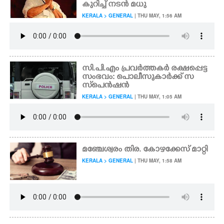
കുറിച്ച് നടൻ മധു
KERALA > GENERAL
| THU MAY, 1:56 AM
സി.പി.എം പ്രവർത്തകർ രക്ഷപ്പെട്ട
സംഭവം: പൊലീസുകാർക്ക് സ
സ്‌പെൻഷൻ
KERALA > GENERAL
| THU MAY, 1:05 AM
മഞ്ചേശ്വരം തിര. കോഴക്കേസ് മാറ്റി
KERALA > GENERAL
| THU MAY, 1:58 AM