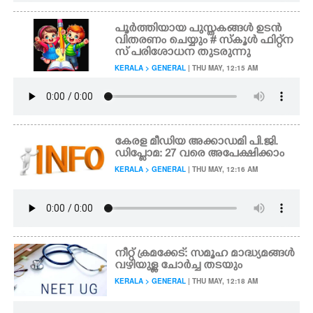
പൂർത്തിയായ പുസ്തകങ്ങൾ ഉടൻ
വിതരണം ചെയ്യും # സ്കൂൾ ഫിറ്റ്ന
സ് പരിശോധന തുടരുന്നു
KERALA > GENERAL
| THU MAY, 12:15 AM
കേരള മീഡിയ അക്കാഡമി പി.ജി.
ഡിപ്ലോമ: 27 വരെ അപേക്ഷിക്കാം
KERALA > GENERAL
| THU MAY, 12:16 AM
നീറ്റ് ക്രമക്കേട്: സമൂഹ മാദ്ധ്യമങ്ങൾ
വഴിയുള്ള ചോർച്ച തടയും
KERALA > GENERAL
| THU MAY, 12:18 AM