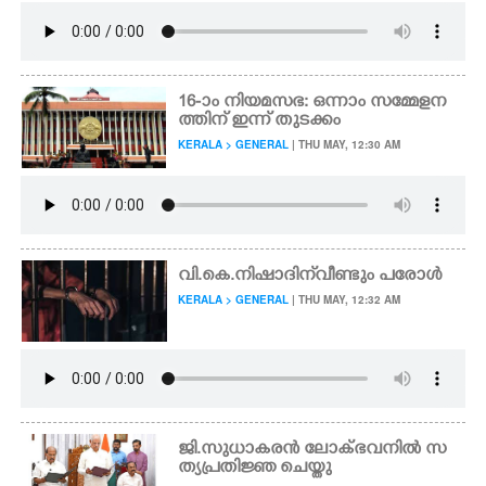
16-ാം നിയമസഭ: ഒന്നാം സമ്മേളന
ത്തിന് ഇന്ന് തുടക്കം
KERALA > GENERAL
| THU MAY, 12:30 AM
വി.കെ.നിഷാദിന് വീണ്ടും പരോൾ
KERALA > GENERAL
| THU MAY, 12:32 AM
ജി.സുധാകരൻ ലോക്ഭവനിൽ സ
ത്യപ്രതിജ്ഞ ചെയ്തു