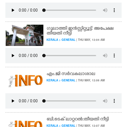
ഗുലാത്തി ഇൻസ്റ്റി​റ്റ്യൂട്ട്: അപേക്ഷ
തീയതി നീട്ടി
KERALA > GENERAL
| THU MAY, 12:04 AM
എം.ജി സർവകലാശാല
KERALA > GENERAL
| THU MAY, 12:06 AM
ബി.ടെക് ലാറ്ററൽ:തീയതി നീട്ടി
KERALA > GENERAL
| THU MAY, 12:07 AM