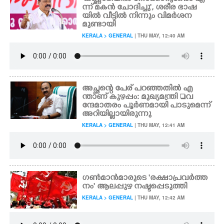
ന്ന് മകൻ ചോദിച്ചു', ശരീര ഭാഷ
യിൽ വീട്ടിൽ നിന്നും വിമർശന
മുണ്ടായി
KERALA > GENERAL
| THU MAY, 12:40 AM
അച്ഛന്റെ പേര് പറഞ്ഞതിൽ എ
ന്താണ് കുഴപ്പം: മുഖ്യമന്ത്രി വ
ന്ദേമാതരം പൂർണമായി പാടുമെന്ന്
അറിയില്ലായിരുന്നു
KERALA > GENERAL
| THU MAY, 12:41 AM
ഗൺമാൻമാരുടെ 'രക്ഷാപ്രവർത്ത
നം' ആലപ്പുഴ നഷ്ടപ്പെടുത്തി
KERALA > GENERAL
| THU MAY, 12:42 AM