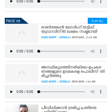
PAGE 08
PLAY ALL
ഓൺലൈൻ ട്രേഡിംഗ് തട്ടിപ്പ്:
യുവാവിന് 80 ലക്ഷം നഷ്ടമായി
CASE-DIARY > KERALA
| MON MAR, 12:49 AM
അ​സ്ഥി​കൂ​ട​ത്തി​ന​രി​കിലെ ഉപകര
ണങ്ങളുടെ ഉ​ട​മ​ക​ളെ പൊലീസ്​ ​ തി​
രി​ച്ച​റി​ഞ്ഞു
CASE-DIARY > KERALA
| MON MAR, 1:06 AM
പീഡിപ്പിക്കാൻ ശ്രമിച്ച പ്രതിയെ