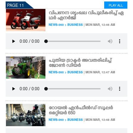
PAGE 11
PLAY ALL
വിപണന ശൃംഖല വിപുലീകരിച്ച് ഏ
ഥർ എനർജി
NEWS-360 > BUSINESS
| MON MAR, 12:46 AM
പുതിയ ട്രാക്ടർ അവതരിപ്പിച്ച്
ജോൺ ഡിയർ
NEWS-360 > BUSINESS
| MON MAR, 12:47 AM
റോയൽ എൻഫീൽഡ് സൂപ്പർ
മെറ്റിയർ 650
NEWS-360 > BUSINESS
| MON MAR, 12:48 AM