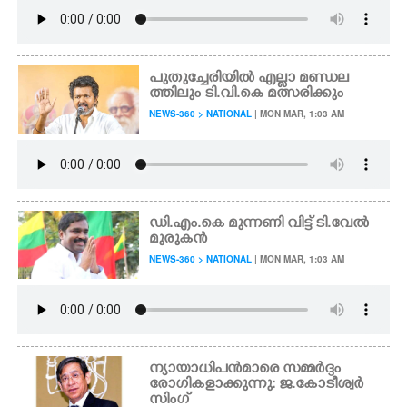
പുതുച്ചേരിയിൽ എല്ലാ മണ്ഡല
ത്തിലും ടി.വി.കെ മത്സരിക്കും
NEWS-360 > NATIONAL
| MON MAR, 1:03 AM
ഡി.എം.കെ മുന്നണി വിട്ട് ടി.വേൽ
മുരുകൻ
NEWS-360 > NATIONAL
| MON MAR, 1:03 AM
ന്യായാധിപൻമാരെ സമ്മർദ്ദം
രോഗികളാക്കുന്നു: ജ.കോടീശ്വർ
സിംഗ്