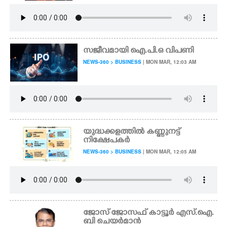
സജീവമായി ഐ.പി.ഒ വിപണി
NEWS-360 > BUSINESS
| MON MAR, 12:03 AM
യുദ്ധക്കളത്തിൽ കണ്ണുനട്ട്
നിക്ഷേപകർ
NEWS-360 > BUSINESS
| MON MAR, 12:05 AM
ജോസ് ജോസഫ് കാട്ടൂർ എസ്.ഐ.
ബി ചെയർമാൻ