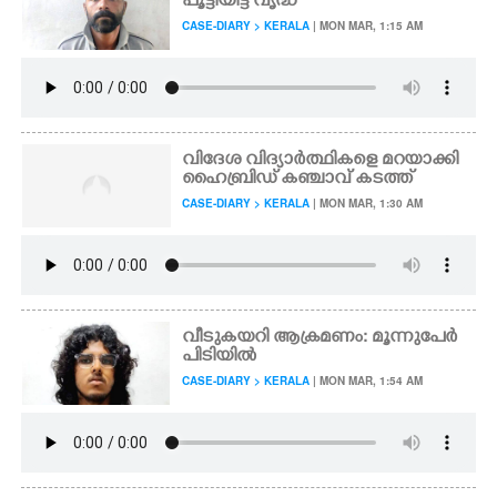
പൂട്ടിയിട്ട് വൃദ്ധ
CASE-DIARY > KERALA
| MON MAR, 1:15 AM
വിദേശ വിദ്യാർത്ഥികളെ മറയാക്കി
ഹൈബ്രിഡ് കഞ്ചാവ് കടത്ത്
CASE-DIARY > KERALA
| MON MAR, 1:30 AM
വീടുകയറി ആക്രമണം: മൂന്നുപേർ
പിടിയിൽ
CASE-DIARY > KERALA
| MON MAR, 1:54 AM