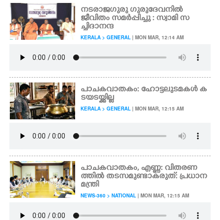
നടരാജഗുരു ഗുരുദേവനിൽ
ജീവിതം സമർപ്പിച്ചു : സ്വാമി സ
ച്ചിദാനന്ദ
KERALA > GENERAL
| MON MAR, 12:14 AM
പാചകവാതകം: ഹോട്ടലുടമകൾ ക
ടയടയ്ക്കില്ല
KERALA > GENERAL
| MON MAR, 12:15 AM
പാചകവാതകം, എണ്ണ: വിതരണ
ത്തിൽ തടസമുണ്ടാകരുത്: പ്രധാന
മന്ത്രി
NEWS-360 > NATIONAL
| MON MAR, 12:15 AM