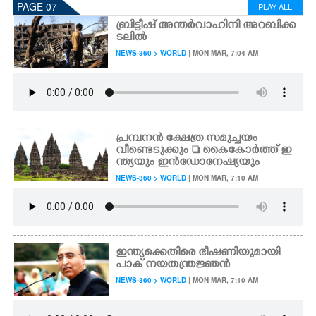
PAGE 07
PLAY ALL
ബ്രിട്ടീഷ് അന്തർവാഹിനി അറബിക്ക
ടലിൽ
NEWS-360 > WORLD
| MON MAR, 7:04 AM
പ്രമ്പനൻ ക്ഷേത്ര സമുച്ചയം
വീണ്ടെടുക്കും  കൈകോർത്ത് ഇ
ന്ത്യയും ഇൻഡോനേഷ്യയും
NEWS-360 > WORLD
| MON MAR, 7:10 AM
ഇന്ത്യക്കെതിരെ ഭീഷണിയുമായി
പാക് നയതന്ത്രജ്ഞൻ
NEWS-360 > WORLD
| MON MAR, 7:10 AM