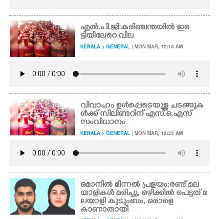
എൽ.പി.ജി:കരിഞ്ചന്തയിൽ ഇര
ട്ടിയിലേറെ വില
KERALA > GENERAL
| MON MAR, 12:18 AM
വിവാഹം ഉൾപ്പെടെയുള്ള ചടങ്ങുക
ൾക്ക് സിലിണ്ടറിന് എസ്.ഒ.എസ്
സംവിധാനം
KERALA > GENERAL
| MON MAR, 12:23 AM
ഒമാനിൽ മിന്നൽ പ്രളയം:രണ്ട് മല
യാളികൾ മരിച്ചു, ഒഴിക്കിൽ പെട്ടത് മ
ലയാളി കുടുംബം, ഒരാളെ
കാണാതായി