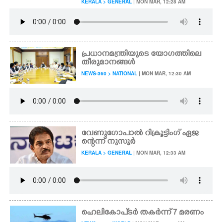
KERALA > GENERAL
| MON MAR, 12:28 AM
പ്രധാനമന്ത്രിയുടെ യോഗത്തിലെ
തീരുമാനങ്ങൾ
NEWS-360 > NATIONAL
| MON MAR, 12:30 AM
വേണുഗോപാൽ റിക്രൂട്ടിംഗ് ഏജ
ന്റെന്ന് നുസൂർ
KERALA > GENERAL
| MON MAR, 12:33 AM
ഹെലികോപ്ടർ തകർന്ന് 7 മരണം