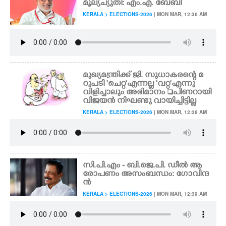
മൂല്യച്യുതി: എം.എ. ബേബി
KERALA > ELECTIONS-2026
| MON MAR, 12:36 AM
മുഖ്യമന്ത്രിക്ക് ജി. സുധാകരന്റെ മ
റുപടി 'ചെറ്റ'എന്നല്ല 'വറ്റ'എന്നു
വിളിച്ചാലും അഭിമാനം പിണറായി
വിജയൻ നിഘണ്ടു വായിച്ചിട്ടില്ല
KERALA > ELECTIONS-2026
| MON MAR, 12:38 AM
സി.പി.എം - ബി.ജെ.പി. ഡീൽ ആ
രോപണം അസംബന്ധം: ഗോവിന്ദ
ൻ
KERALA > ELECTIONS-2026
| MON MAR, 12:39 AM