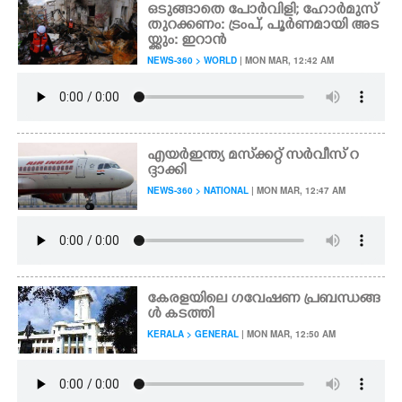
ഒടുങ്ങാതെ പോർവിളി; ഹോർമുസ്
തുറക്കണം: ട്രംപ്, പൂർണമായി അട
യ്ക്കും: ഇറാൻ
NEWS-360 > WORLD
| MON MAR, 12:42 AM
എയർഇന്ത്യ മസ്‌ക്കറ്റ് സർവീസ് റ
ദ്ദാക്കി
NEWS-360 > NATIONAL
| MON MAR, 12:47 AM
കേരളയിലെ ഗവേഷണ പ്രബന്ധങ്ങ
ൾ കടത്തി
KERALA > GENERAL
| MON MAR, 12:50 AM