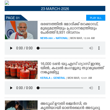
CINEMA
23-MARCH-2026
PAGE 01
PLAY ALL
OPINION
ഭരണത്തിൽ മോദിക്ക് റെക്കാഡ്,
മുഖ്യമന്ത്രിയും പ്രധാനമന്ത്രിയും
ചേർത്ത് 8,931 ദിവസം
PHOTOS
NEWS-360 > NATIONAL
| MON MAR, 12:06 AM
LIFESTYLE
SPIRITUAL
16,000 ടൺ യു.എസ് ഗ്യാസ് ഇന്ത്യ
യിൽ, കപ്പൽ മംഗളൂരു തുറമുഖത്ത്
നങ്കൂരമിട്ടു
INFO+
KERALA > GENERAL
| MON MAR, 12:01 AM
ART
അടുപ്പ് ഊതി ജെൻസി, ത
ASTRO
കൃതിയായി ഓൺലൈൻ അടുപ്പു