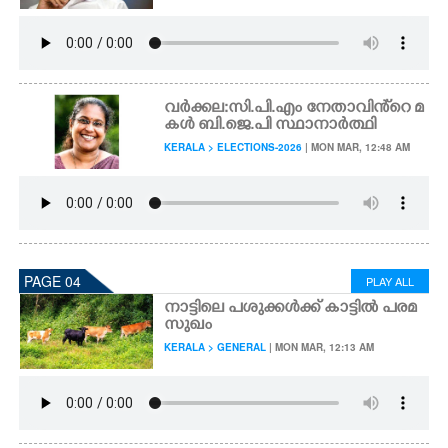
വർക്കല: സി.പി.എം നേതാവിൻ്റെ മ
കൾ ബി.ജെ.പി സ്ഥാനാർത്ഥി
KERALA > ELECTIONS-2026
| MON MAR, 12:48 AM
PAGE 04
PLAY ALL
നാട്ടിലെ പശുക്കൾക്ക് കാട്ടിൽ പരമ
സുഖം
KERALA > GENERAL
| MON MAR, 12:13 AM