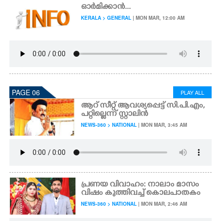
ഓർമിക്കാൻ...
KERALA > GENERAL
| MON MAR, 12:00 AM
PAGE 06
PLAY ALL
ആറ് സീറ്റ് ആവശ്യപ്പെട്ട് സി.പി.എം, ​
പറ്റില്ലെന്ന് സ്റ്റാലിൻ
NEWS-360 > NATIONAL
| MON MAR, 3:45 AM
പ്രണയ വിവാഹം: നാലാം മാസം
വിഷം കുത്തിവച്ച് കൊലപാതകം
NEWS-360 > NATIONAL
| MON MAR, 2:46 AM