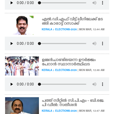
എൽ.ഡി.എഫ് വിട്ട് ലീഗിലേക്ക് മട
ങ്ങി കാരാട്ട് റസാക്ക്
KERALA > ELECTIONS-2026
| MON MAR, 12:44 AM
ഉമ്മൻചാണ്ടിയെന്ന ഊർജ്ജം
പേറാൻ സ്ഥാനാർത്ഥിപ്പട
KERALA > ELECTIONS-2026
| MON MAR, 12:46 AM
പത്ത് സീറ്റിൽ സി.പി.എം - ബി.ജെ.
പി ഡീൽ: സതീശൻ
KERALA > ELECTIONS-2026
| MON MAR, 12:47 AM