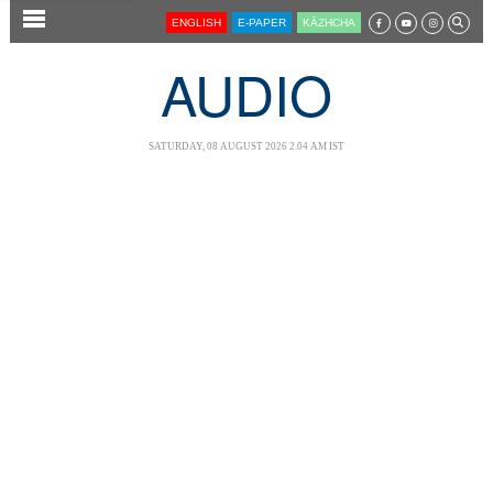
SECTIONS
ENGLISH
E-PAPER
KĀZHCHA
HOME
AUDIO
LATEST
AUDIO
SATURDAY, 08 AUGUST 2026 2.04 AM IST
NOTIFIED NEWS
POLL
KERALA
LOCAL
NEWS 360
CASE DIARY