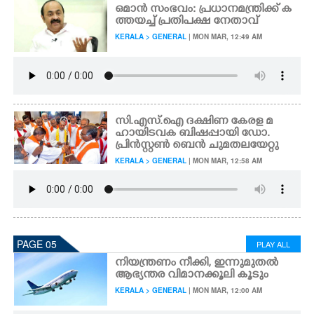
ഒമാൻ സംഭവം: പ്രധാനമന്ത്രിക്ക് ക
ത്തയച്ച് പ്രതിപക്ഷ നേതാവ്
KERALA > GENERAL
| MON MAR, 12:49 AM
സി.എസ്.ഐ ദക്ഷിണ കേരള മ
ഹായിടവക ബിഷപ്പായി ഡോ.
പ്രിൻസ്റ്റൺ ബെൻ ചുമതലയേറ്റു
KERALA > GENERAL
| MON MAR, 12:58 AM
PAGE 05
PLAY ALL
നിയന്ത്രണം നീക്കി, ഇന്നുമുതൽ
ആഭ്യന്തര വിമാനക്കൂലി കൂടും
KERALA > GENERAL
| MON MAR, 12:00 AM