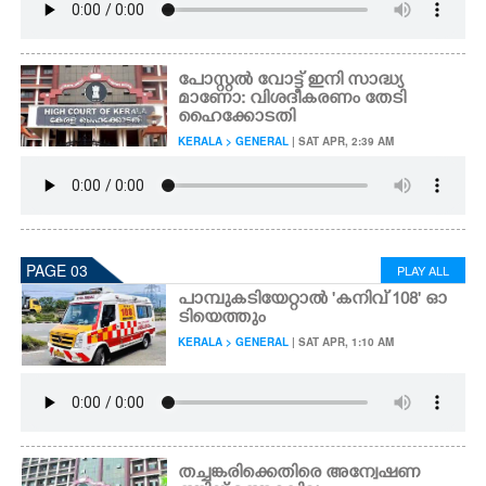
പോസ്റ്റൽ വോട്ട് ഇനി സാദ്ധ്യ
മാണോ: വിശദീകരണം തേടി
ഹൈക്കോടതി
KERALA > GENERAL
| SAT APR, 2:39 AM
PAGE 03
PLAY ALL
പാമ്പുകടിയേറ്റാൽ 'കനിവ് 108' ഓ
ടിയെത്തും
KERALA > GENERAL
| SAT APR, 1:10 AM
തച്ചങ്കരിക്കെതിരെ അന്വേഷണ