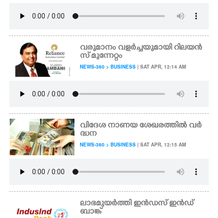
വരുമാനം വളർച്ചയുമായി റിലയൻ
സ് മുന്നേറ്റം
NEWS-360 > BUSINESS
| SAT APR, 12:14 AM
വിദേശ നാണയ ശേഖരത്തിൽ വർ
ദ്ധന
NEWS-360 > BUSINESS
| SAT APR, 12:15 AM
ലാഭമുയർത്തി ഇൻഡസ് ഇൻഡ്
ബാങ്ക്