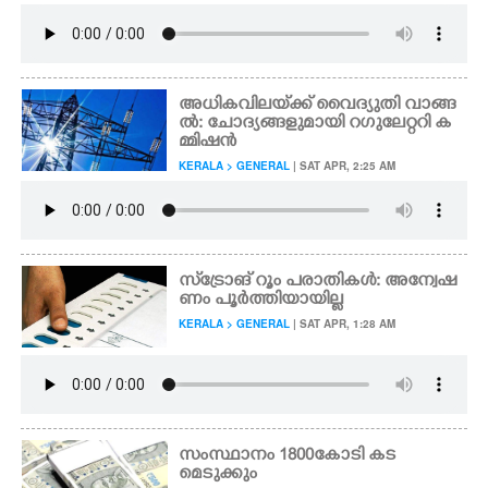
അധികവിലയ്‌ക്ക് വൈദ്യുതി വാങ്ങ
ൽ: ചോദ്യങ്ങളുമായി റഗുലേറ്ററി ക
മ്മിഷൻ
KERALA > GENERAL
| SAT APR, 2:25 AM
സ്‌ട്രോങ് റൂം പരാതികൾ: അന്വേഷ
ണം പൂർത്തിയായില്ല
KERALA > GENERAL
| SAT APR, 1:28 AM
സംസ്ഥാനം 1800കോടി കട
മെടുക്കും