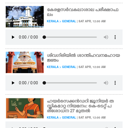
കേരളസർവകലാശാല പരീക്ഷാഫ
ലം
KERALA > GENERAL
| SAT APR, 12:00 AM
ശിവഗിരിയിൽ ശാന്തിഹവനമഹായ
ജ്ഞം
KERALA > GENERAL
| SAT APR, 12:00 AM
ഹയർസെക്കൻഡറി ജൂനിയർ ത
സ്തികമാറ്റ നിയമനം: കെ-ടെറ്റ് പ
രിശോധന 27 മുതൽ
KERALA > GENERAL
| SAT APR, 12:00 AM