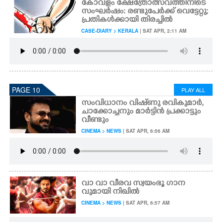
കോവളം ക്ഷേത്രോത്സവത്തിനിടെ
സംഘർഷം: രണ്ടുപേർക്ക് വെട്ടേറ്റു;
പ്രതികൾക്കായി തിരച്ചിൽ
CASE-DIARY > KERALA
| SAT APR, 2:11 AM
PAGE 10
PLAY ALL
സംവിധാനം വിഷ്‌ണു രവികുമാർ,
ചാക്കോച്ചനും മാർട്ടിൻ പ്രക്കാട്ടും
വീണ്ടും
CINEMA > NEWS
| SAT APR, 6:56 AM
വാ വാ വീരവ സ്വയംഭൂ ഗാന
വുമായി നിഖിൽ
CINEMA > NEWS
| SAT APR, 6:57 AM