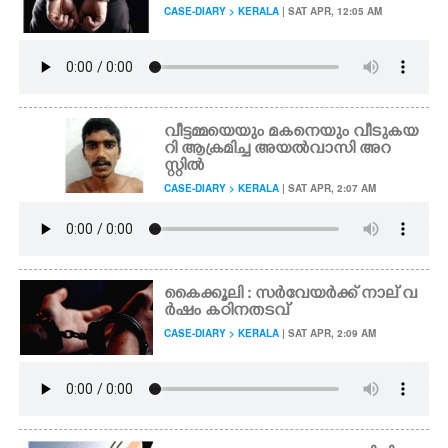
CASE-DIARY > KERALA
| SAT APR, 12:05 AM
വീട്ടമ്മയെയും മകനെയും വീടുകയ
റി ആക്രമിച്ച അയൽവാസി അറ
സ്റ്റിൽ
CASE-DIARY > KERALA
| SAT APR, 2:07 AM
കൈക്കൂലി : സർവേയർക്ക് നാല് വ
ർഷം കഠിനതടവ്
CASE-DIARY > KERALA
| SAT APR, 2:09 AM