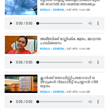
ചൂടിൽ തിളച്ച് കേരളം;തിങ്കൾ മുത
ൽ വേനൽ മഴ ശക്തമായേക്കും
KERALA > GENERAL
| SAT APR, 12:00 AM
അമീബിക്ക് മസ്തിഷ്‌ക ജ്വരം, ജാഗ്രത
പാലിക്കണം
KERALA > GENERAL
| SAT APR, 12:00 AM
ക്ലാർക്ക് ടൈപ്പിസ്റ്റ്:പരമാവധി ഒ
ഴിവുകൾ റിപ്പോർട്ട് ചെയ്യാൻ നിർ
ദ്ദേശം
KERALA > GENERAL
| SAT APR, 12:00 AM