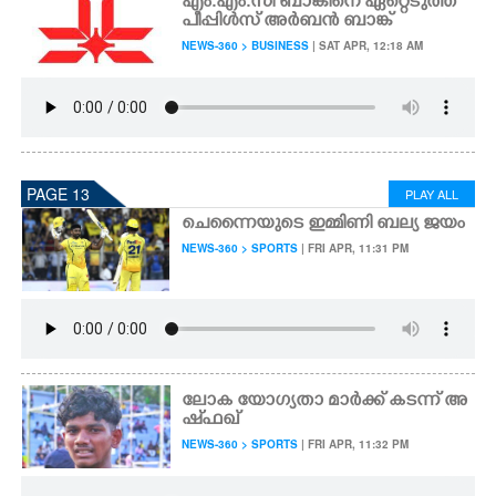
എം.എം.സി ബാങ്കിനെ ഏറ്റെടുത്ത്
പീപ്പിൾസ് അർബൻ ബാങ്ക്
NEWS-360 > BUSINESS
| SAT APR, 12:18 AM
PAGE 13
PLAY ALL
ചെന്നൈയുടെ ഇമ്മിണി ബല്യ ജയം
NEWS-360 > SPORTS
| FRI APR, 11:31 PM
ലോക യോഗ്യതാ മാർക്ക് കടന്ന് അ
ഷ്ഫഖ്
NEWS-360 > SPORTS
| FRI APR, 11:32 PM