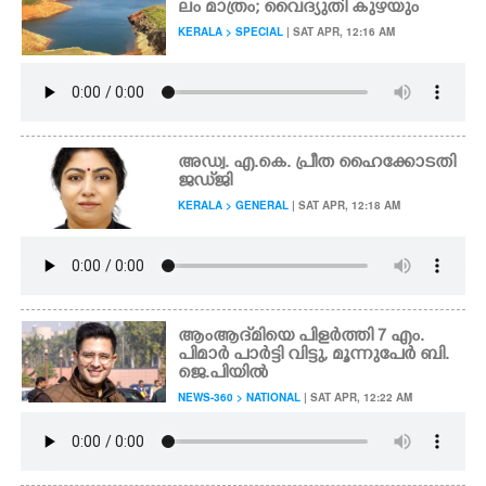
ലം മാത്രം; വൈദ്യുതി കുഴയും
KERALA > SPECIAL
| SAT APR, 12:16 AM
CARTOONS
LITERATURE
അഡ്വ. എ.കെ. പ്രീത ഹൈക്കോടതി
ZOOM
ജ‌‌ഡ്‌ജി
KERALA > GENERAL
| SAT APR, 12:18 AM
CONTACT US
ആംആദ്‌മിയെ പിളർത്തി 7 എം.
പിമാർ പാർട്ടി വിട്ടു, മൂന്നുപേർ ബി.
ജെ.പിയിൽ
NEWS-360 > NATIONAL
| SAT APR, 12:22 AM