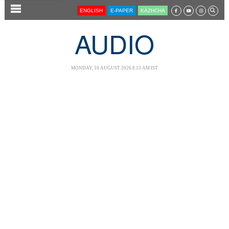
SECTIONS
ENGLISH
E-PAPER
KĀZHCHA
HOME
AUDIO
LATEST
AUDIO
MONDAY, 10 AUGUST 2026 8.13 AM IST
NOTIFIED NEWS
POLL
KERALA
LOCAL
NEWS 360
CASE DIARY