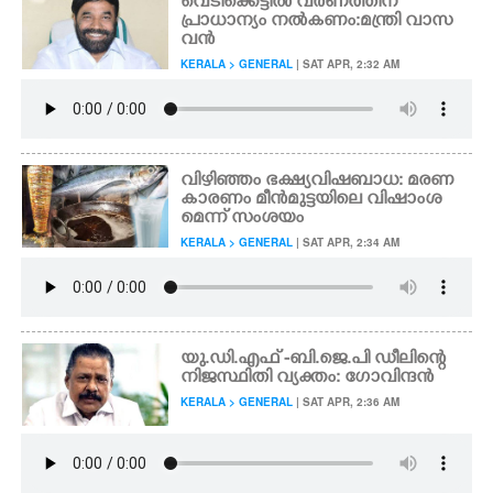
വെടിക്കെട്ടിൽ വർണത്തിന്
പ്രാധാന്യം നൽകണം:മന്ത്രി വാസ
വൻ
KERALA > GENERAL
| SAT APR, 2:32 AM
വിഴിഞ്ഞം ഭക്ഷ്യവിഷബാധ: മരണ
കാരണം മീൻമുട്ടയിലെ വിഷാംശ
മെന്ന് സംശയം
KERALA > GENERAL
| SAT APR, 2:34 AM
യു.ഡി.എഫ് -ബി.ജെ.പി ഡീലിന്റെ
നിജസ്ഥിതി വ്യക്തം: ഗോവിന്ദൻ
KERALA > GENERAL
| SAT APR, 2:36 AM