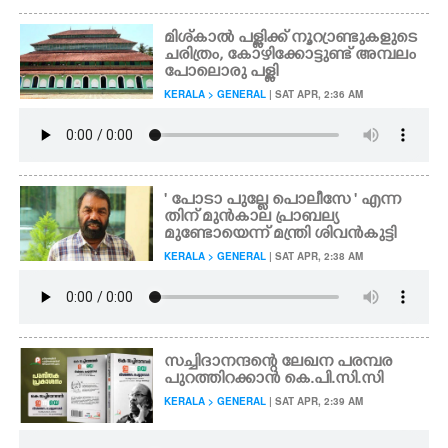
മിശ്കാൽ പള്ളിക്ക് നൂറ്രാണ്ടുകളുടെ
ചരിത്രം, കോഴിക്കോട്ടുണ്ട് അമ്പലം
പോലൊരു പള്ളി
KERALA > GENERAL
| SAT APR, 2:36 AM
' പോടാ പുല്ലേ പൊലീസേ ' എന്ന
തിന് മുൻകാല പ്രാബല്യ
മുണ്ടോയെന്ന് മന്ത്രി ശിവൻകുട്ടി
KERALA > GENERAL
| SAT APR, 2:38 AM
സച്ചിദാനന്ദന്റെ ലേഖന പരമ്പര
പുറത്തിറക്കാൻ കെ.പി.സി.സി
KERALA > GENERAL
| SAT APR, 2:39 AM