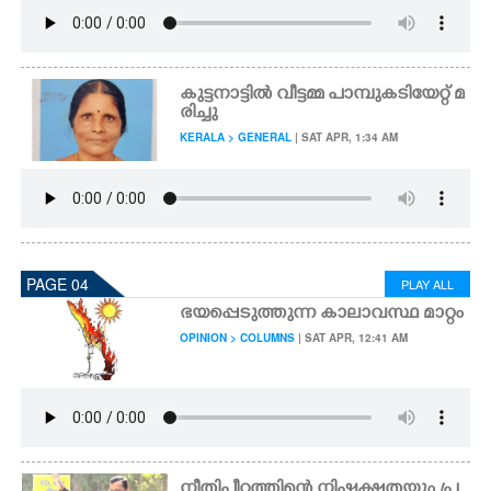
കുട്ടനാട്ടിൽ വീട്ടമ്മ പാമ്പുകടിയേറ്റ് മ
രിച്ചു
KERALA > GENERAL
| SAT APR, 1:34 AM
PAGE 04
PLAY ALL
ഭയപ്പെടുത്തുന്ന കാലാവസ്ഥ മാറ്റം
OPINION > COLUMNS
| SAT APR, 12:41 AM
നീതിപീഠത്തിന്റെ നിഷ്പക്ഷതയും പ്ര