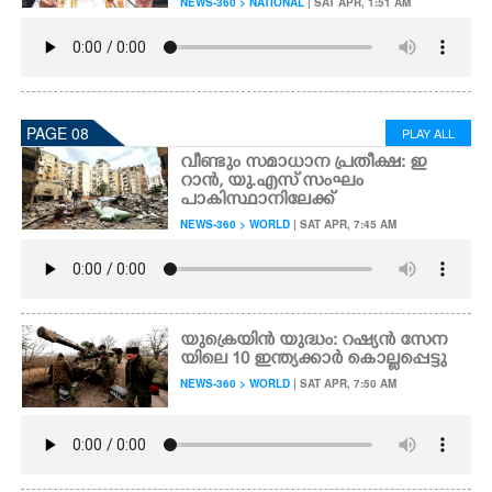
NEWS-360 > NATIONAL
| SAT APR, 1:51 AM
PAGE 08
PLAY ALL
വീണ്ടും സമാധാന പ്രതീക്ഷ: ഇ
റാൻ, യു.എസ് സംഘം
പാകിസ്ഥാനിലേക്ക്
NEWS-360 > WORLD
| SAT APR, 7:45 AM
യുക്രെയിൻ യുദ്ധം: റഷ്യൻ സേന
യിലെ 10 ഇന്ത്യക്കാ‌ർ കൊല്ലപ്പെട്ടു
NEWS-360 > WORLD
| SAT APR, 7:50 AM