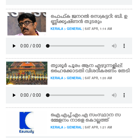
ഫെഫ്‌ക ജനറൽ സെക്രട്ടറി: ബി. ഉ
ണ്ണിക്കൃഷ്‌ണൻ തുടരും
KERALA > GENERAL
| SAT APR, 1:14 AM
തൃശൂർ പൂരം ആന എഴുന്നള്ളിപ്പ്:
ഹൈക്കോടതി വിശദീകരണം തേടി
KERALA > GENERAL
| SAT APR, 1:20 AM
ഐ.എച്ച്.എം.എ സംസ്ഥാന സ
മ്മേളനം നാളെ കൊല്ലത്ത്
KERALA > GENERAL
| SAT APR, 1:21 AM