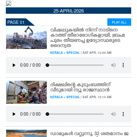
CINEMA
25-APRIL-2026
PAGE 01
PLAY ALL
OPINION
വിഷപ്പുകയിൽ നിന്ന് നാടിനെ
കാത്ത് തീരാരോഗികളായി,​ ബ്രഹ്മ
പുരം തീയണച്ച ഉദ്യോസ്ഥരുടെ
PHOTOS
ദൈന്യത
KERALA > SPECIAL
| SAT APR, 12:20 AM
LIFESTYLE
SPIRITUAL
ദിക്ഷലിന്റെ കുടുംബത്തിന്
വീടുമായി ന്യൂ രാജസ്ഥാൻ
INFO+
KERALA > SPECIAL
| SAT APR, 12:13 AM
ART
ASTRO
ഡാമുകൾ വറ്റുന്നു,​ 32 ശതമാനം ജ