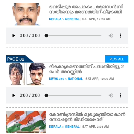
വെടിപ്പുര അപകടം , ലൈസൻസി
സതീശനും മരണത്തിന് കീഴടങ്ങി
KERALA > GENERAL
| SAT APR, 12:24 AM
PAGE 02
PLAY ALL
ഭീകരാക്രമണത്തിന് പദ്ധതിയിട്ടു, 2
പേർ അറസ്റ്റിൽ
NEWS-360 > NATIONAL
| SAT APR, 12:29 AM
കോൺഗ്രസിൽ മുഖ്യമന്ത്രിയാകാൻ
സോഷ്യൽ മീഡിയപ്പോര്
KERALA > GENERAL
| SAT APR, 2:24 AM