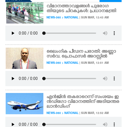
വിമാനത്താവളങ്ങൾ പുരോഗ
തിയുടെ ചിറകുകൾ: പ്രധാനമന്ത്രി
NEWS-360 > NATIONAL
| SUN MAR, 12:43 AM
ലൈംഗിക പീഡന പരാതി: അണ്ണാ
സർവ. പ്രൊഫസർ അറസ്റ്റിൽ
NEWS-360 > NATIONAL
| SUN MAR, 12:51 AM
എൻജിൻ തകരാറെന്ന് സംശയം ഇ
ൻഡിഗോ വിമാനത്തിന് അടിയന്തര
ലാൻഡിംഗ്
NEWS-360 > NATIONAL
| SUN MAR, 12:52 AM