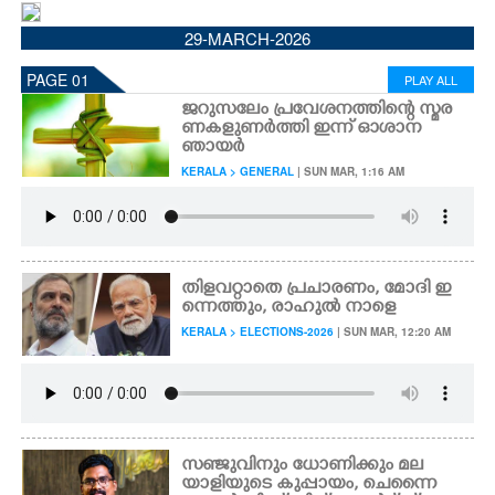
CINEMA
29-MARCH-2026
PAGE 01
PLAY ALL
OPINION
ജറുസലേം പ്രവേശനത്തിന്റെ സ്മര
ണകളുണർത്തി ഇന്ന് ഓശാന
ഞായർ
PHOTOS
KERALA > GENERAL
| SUN MAR, 1:16 AM
LIFESTYLE
SPIRITUAL
തിളവറ്റാതെ പ്രചാരണം, മോദി ഇ
ന്നെത്തും, രാഹുൽ നാളെ
KERALA > ELECTIONS-2026
| SUN MAR, 12:20 AM
INFO+
ART
സഞ്ജുവിനും ധോണിക്കും മല
ASTRO
യാളിയുടെ കുപ്പായം, ചെന്നൈ