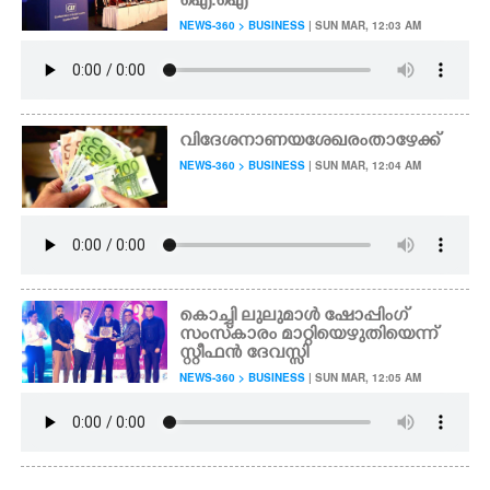
ഐ.ഐ
NEWS-360 > BUSINESS
| SUN MAR, 12:03 AM
വിദേശ നാണയ ശേഖരം താഴേക്ക്
NEWS-360 > BUSINESS
| SUN MAR, 12:04 AM
കൊച്ചി ലുലുമാൾ ഷോപ്പിംഗ്
സംസ്‌കാരം മാറ്റിയെഴുതിയെന്ന്
സ്റ്റീഫൻ ദേവസ്സി
NEWS-360 > BUSINESS
| SUN MAR, 12:05 AM