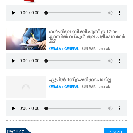
ഗൾഫിലെ സി.ബി.എസ്.ഇ 12-ാം
ക്ളാസിൽ സ്‌കൂൾ തല പരീക്ഷാ മാർ
ക്ക്
KERALA > GENERAL
| SUN MAR, 12:31 AM
ഏപ്രിൽ 1ന് ട്രഷറി ഇടപാടില്ല
KERALA > GENERAL
| SUN MAR, 12:34 AM
PAGE 07
PLAY ALL