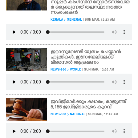
സൂപ്പർ കിംഗ്സിന് സ്പോർട്‌സ്‌വെയ
ർ ഒരുക്കുന്നത് തലസ്ഥാനത്തെ
CARTOONS
സംരംഭകൻ
KERALA > GENERAL
| SUN MAR, 12:23 AM
LITERATURE
ZOOM
ഇറാനുവേണ്ടി യുദ്ധം ചെയ്യാൻ
ഹൂതികൾ, ഇസ്രയേലിലേക്ക്
മിസൈൽ ആക്രമണം
CONTACT US
NEWS-360 > WORLD
| SUN MAR, 12:26 AM
ജഡ്ജിമാർക്കും ക്ഷാമം; രാജ്യത്ത്
5,155 ജഡ്ജിമാരുടെ കുറവ്
NEWS-360 > NATIONAL
| SUN MAR, 12:47 AM