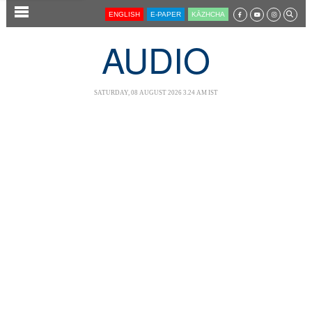
SECTIONS
ENGLISH
E-PAPER
KĀZHCHA
HOME
AUDIO
LATEST
AUDIO
SATURDAY, 08 AUGUST 2026 3.24 AM IST
NOTIFIED NEWS
POLL
KERALA
LOCAL
NEWS 360
CASE DIARY