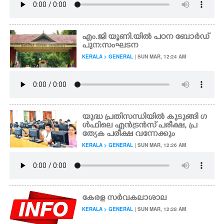
എം.ജി യൂണി.യിൽ പഠന ബോർഡ്
പുന:സംഘടന
KERALA > GENERAL
| SUN MAR, 12:24 AM
യുദ്ധ പ്രതിസന്ധിയിൽ കുടുങ്ങി ഗ
ൾഫിലെ എൻട്രൻസ് പരീക്ഷ, പ്ര
ത്യേക പരീക്ഷ വന്നേക്കും
KERALA > GENERAL
| SUN MAR, 12:26 AM
കേരള സർവകലാശാല
KERALA > GENERAL
| SUN MAR, 12:28 AM