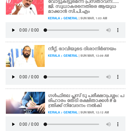
വോട്ടുകിട്ടുമെന്ന പ്രസ്‌താവന:.....
ജി. സുധാകരനെതിരെ ആയുധ
മാക്കാൻ സി.പി.എം
KERALA > GENERAL
| SUN MAR, 1:03 AM
​​​​​​​നീറ്റ്, ഭാവിയുടെ ദിശാനിർണയം
KERALA > GENERAL
| SUN MAR, 12:09 AM
ഗൾഫിലെ പ്ലസ് ടു പരീക്ഷാപ്രശ്നം: പ
രിഹാരം തേടി രക്ഷിതാക്കൾ # മ
ന്ത്രിക്ക് നിവേദനം നൽകി
KERALA > GENERAL
| SUN MAR, 12:12 AM