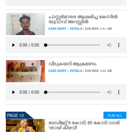
പാസ്റ്റർമാരെ ആക്രമിച്ച കേസിൽ
യുവാവ് അറസ്റ്റിൽ
CASE-DIARY > KERALA
| SUN MAR, 2:51 AM
വീടുകയറി ആക്രമണം
CASE-DIARY > KERALA
| SUN MAR, 3:02 AM
PAGE 10
PLAY ALL
ബഡ്‌ജറ്റ് 9 കോടി, 60 കോടി വാരി
'തായ് കിഴവി'