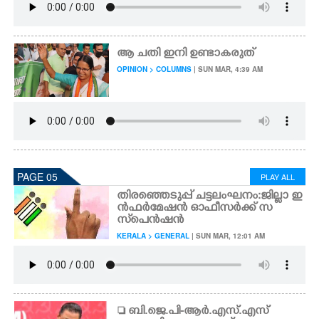
ആ ചതി ഇനി ഉണ്ടാകരുത്
OPINION > COLUMNS
| SUN MAR, 4:39 AM
PAGE 05
PLAY ALL
തിരഞ്ഞെടുപ്പ് ചട്ടലംഘനം:ജില്ലാ ഇ
ൻഫർമേഷൻ ഓഫീസർക്ക് സ
സ്‌പെൻഷൻ
KERALA > GENERAL
| SUN MAR, 12:01 AM
 ബി.ജെ.പി-ആർ.എസ്.എസ്