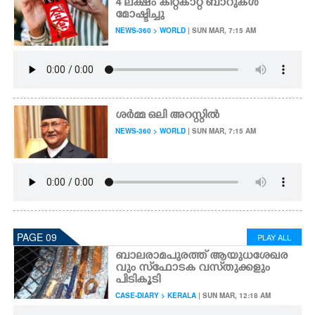
4 ലക്ഷം കിറ്റ്കാറ്റ് ബാറുകൾ
മോഷ്ടിച്ചു
NEWS-360 > WORLD
| SUN MAR, 7:15 AM
ശർമ്മ ഒലി അറസ്റ്റിൽ
NEWS-360 > WORLD
| SUN MAR, 7:15 AM
PAGE 09
PLAY ALL
ബാലരാമപുരത്ത് ആയുധശേഖര
വും സ്‌ഫോടക വസ്‌തുക്കളും
പിടികൂടി
CASE-DIARY > KERALA
| SUN MAR, 12:18 AM