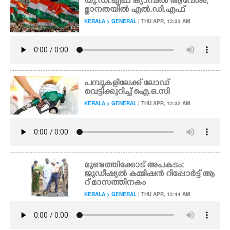
യു.ഡി.എഫ് ക്യാമ്പിൽ ആവേശം,
മ്ളാനതയിൽ എൽ.ഡി.എഫ്
KERALA > GENERAL
| THU APR, 12:33 AM
പമ്പുകളിലേക്ക് ലോഡ്
വെട്ടിക്കുറിച്ച് ഐ.ഒ.സി
KERALA > GENERAL
| THU APR, 12:32 AM
മുണ്ടത്തിക്കോട് അപകടം:
ജുഡീഷ്യൽ കമ്മിഷൻ റിപ്പോർട്ട് ആ
റ് മാസത്തിനകം
KERALA > GENERAL
| THU APR, 12:44 AM