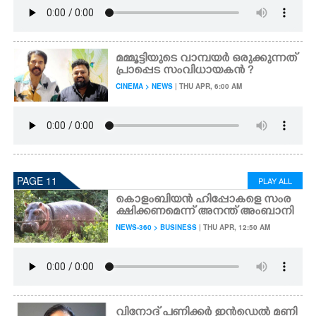
മ​മ്മൂ​ട്ടി​യു​ടെ​ ​വാ​മ്പ​യർ ഒ​രു​ക്കു​ന്ന​ത്
പ്രാപ്പെട സം​വി​ധാ​യ​ക​ൻ ?
CINEMA > NEWS
| THU APR, 6:00 AM
PAGE 11
PLAY ALL
കൊളംബിയൻ ഹിപ്പോകളെ സംര
ക്ഷിക്കണമെന്ന് അനന്ത് അംബാനി
NEWS-360 > BUSINESS
| THU APR, 12:50 AM
വിനോദ് പണിക്കർ ഇൻഡെൽ മണി