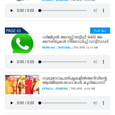
KERALA > GENERAL
| THU APR, 12:05 AM
PAGE 03
PLAY ALL
ഡിജിറ്റൽ അറസ്റ്റ് തട്ടിപ്പ്: 9400 അ
ക്കൗണ്ടുകൾ നിരോധിച്ച് വാട്ട്‌സാപ്പ്
NEWS-360 > NATIONAL
| THU APR, 12:18 AM
ഗുരുദേവ പ്രതിഷ്ഠകളിൽ അറിവിന്റെ
ആത്മീയത: ഡോ.മാർ കൂറിലോസ്
KERALA > GENERAL
| THU APR, 12:22 AM