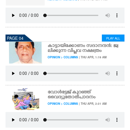
PAGE 04
PLAY ALL
കാട്ടായിക്കോണം സദാനന്ദൻ: ജ്വ
ലിക്കുന്ന വിപ്ളവ നക്ഷത്രം
OPINION > COLUMNS
| THU APR, 1:19 AM
വോൾട്ടേജ് കുറഞ്ഞ്
വൈദ്യുതോത്പാദനം
OPINION > COLUMNS
| THU APR, 2:31 AM