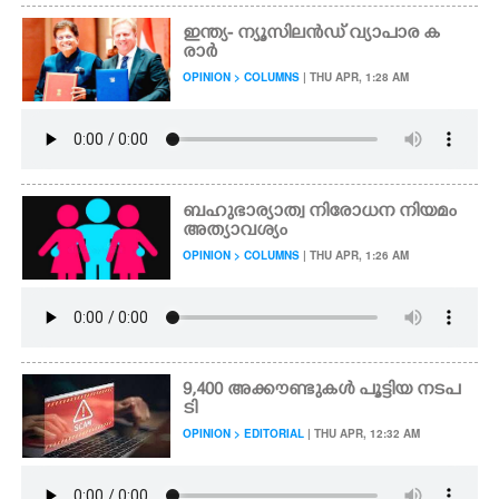
ഇന്ത്യ- ന്യൂസിലൻഡ്‌ വ്യാപാര ക
രാർ
OPINION > COLUMNS
| THU APR, 1:28 AM
ബഹുഭാര്യാത്വ നിരോധന നിയമം
അത്യാവശ്യം
OPINION > COLUMNS
| THU APR, 1:26 AM
9,400 അക്കൗണ്ടുകൾ പൂട്ടിയ നടപ
ടി
OPINION > EDITORIAL
| THU APR, 12:32 AM