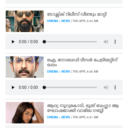
ടോക്സിക് റിലീസ്‌ വീണ്ടും മാറ്റി
CINEMA > NEWS
| THU APR, 6:23 AM
ഐ,​ നോബഡി ടീസർ പേട്രിയറ്റിന്
ഒപ്പം
CINEMA > NEWS
| THU APR, 6:26 AM
ആദ്യ നൂറുകോടി, ഭൂത് ​ബം​ഗ്ളാ​ ​ആ​
ഘോ​ഷ​മാ​ക്കി വാ​മി​ഖ​ ​ഗ​ബ്ബി
CINEMA > NEWS
| THU APR, 6:31 AM