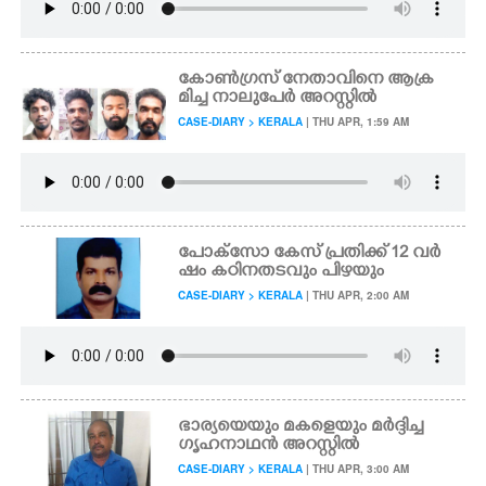
കോൺഗ്രസ് നേതാവിനെ ആക്ര
മിച്ച നാലുപേർ അറസ്റ്റിൽ
CASE-DIARY > KERALA
| THU APR, 1:59 AM
പോക്സോ കേസ് പ്രതിക്ക് 12 വർ
ഷം കഠിനതടവും പിഴയും
CASE-DIARY > KERALA
| THU APR, 2:00 AM
ഭാര്യയെയും മകളെയും മർദ്ദിച്ച
ഗൃഹനാഥൻ അറസ്റ്റിൽ
CASE-DIARY > KERALA
| THU APR, 3:00 AM