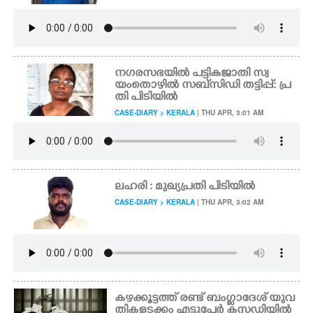
നഗരസഭയിൽ പട്ടികജാതി സ്വ
യംതൊഴിൽ സബ്സിഡി തട്ടിപ്പ്: പ്ര
തി പിടിയിൽ
CASE-DIARY > KERALA
| THU APR, 3:01 AM
ലഹരി : മുഖ്യപ്രതി പിടിയിൽ
CASE-DIARY > KERALA
| THU APR, 3:02 AM
കഴക്കൂട്ടത്ത് രണ്ട് ബംഗ്ലാദേശ് യുവ
തികളടക്കം എട്ടുപേർ കസ്റ്റഡിയിൽ ​