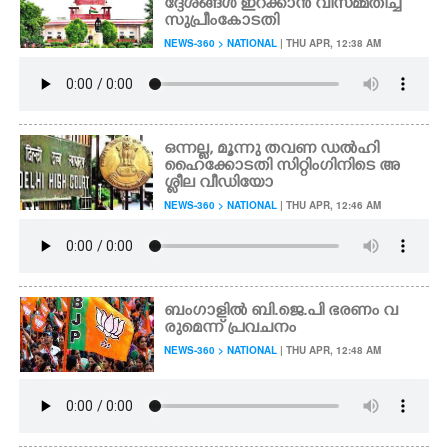
ദ്ദേശങ്ങൾ ഇറക്കാൻ വിസമ്മതിച്ച്
സുപ്രീംകോടതി
NEWS-360 > NATIONAL
| THU APR, 12:38 AM
ഒന്നല്ല,​ മൂന്നു തവണ ഡൽഹി
ഹൈക്കോടതി സിറ്റിംഗിനിടെ അ
ശ്ലീല വീഡിയോ
NEWS-360 > NATIONAL
| THU APR, 12:46 AM
ബംഗാളിൽ ബി.ജെ.പി ഭരണം വ
രുമെന്ന് പ്രവചനം
NEWS-360 > NATIONAL
| THU APR, 12:48 AM