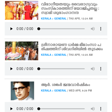
വിഭാഗീയതയും വൈരാഗ്യവും
സംസ്കാരത്തിന് യോജിച്ചതല്ല :
സ്വാമി ശുഭാംഗാനന്ദ
KERALA > GENERAL
| THU APR, 12:24 AM
ശ്രീനാരായണ ധർമ്മ മീമാംസാ പ
രിഷത്തിന് ശിവഗിരിയിൽ തുടക്കം
KERALA > GENERAL
| THU APR, 12:25 AM
ആർ. ശങ്കർ ജന്മവാർഷികം
KERALA > GENERAL
| WED APR, 9:29 PM