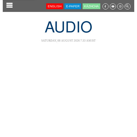
SECTIONS
ENGLISH
E-PAPER
KĀZHCHA
HOME
AUDIO
LATEST
AUDIO
SATURDAY, 08 AUGUST 2026 7.33 AM IST
NOTIFIED NEWS
POLL
KERALA
LOCAL
NEWS 360
CASE DIARY