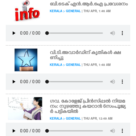
ബി.ടെക് എൻ.ആർ.ഐ പ്രവേശനം
KERALA > GENERAL
| THU APR, 1:46 AM
വി.ടി.അവാർഡിന് കൃതികൾ ക്ഷ
ണിച്ചു
KERALA > GENERAL
| THU APR, 1:48 AM
ഗവ. കോളേജ് പ്രിൻസിപ്പൽ നിയമ
നം: നുഴഞ്ഞു കയറാൻ 6സംപൂജ്യ
ർ പട്ടികയിൽ
KERALA > GENERAL
| THU APR, 12:49 AM