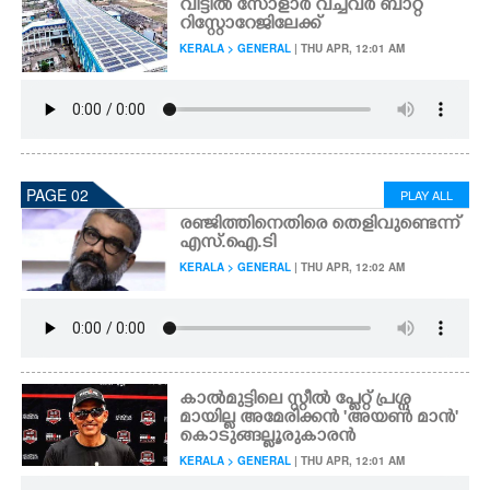
വീട്ടിൽ സോളാർ വച്ചവർ ബാറ്റ
റി സ്റ്റോറേജിലേക്ക്
KERALA > GENERAL
| THU APR, 12:01 AM
PAGE 02
PLAY ALL
രഞ്ജിത്തിനെതിരെ തെളിവുണ്ടെന്ന്
എസ്.ഐ.ടി
KERALA > GENERAL
| THU APR, 12:02 AM
കാൽമുട്ടിലെ സ്റ്റീൽ പ്ളേറ്റ് പ്രശ്ന
മായില്ല അ​മേ​രി​ക്ക​ൻ​ ​'​അ​യ​ൺ​ ​മാ​ൻ'
കൊ​ടു​ങ്ങ​ല്ലൂ​രുകാരൻ
KERALA > GENERAL
| THU APR, 12:01 AM