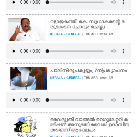
വ്യാജകത്ത്: കെ. സുധാകരന്റെ മ
രുമകനെ ചോദ്യം ചെയ്തു
KERALA > GENERAL
| THU APR, 12:02 AM
പാലിന് 4 രൂപ കൂട്ടും; 7ന് പ്രഖ്യാപനം
KERALA > GENERAL
| THU APR, 12:04 AM
വൈദ്യുതി വാങ്ങൽ റെഗുലേറ്ററി ക
മ്മിഷൻ അനുമതി വൈകി ഉദാസീന
തയെന്ന് ആക്ഷേപം