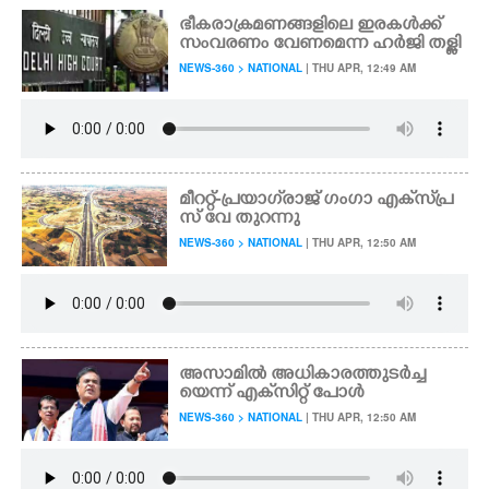
ഭീകരാക്രമണങ്ങളിലെ ഇരകൾക്ക്
സംവരണം വേണമെന്ന ഹർജി തള്ളി
NEWS-360 > NATIONAL
| THU APR, 12:49 AM
മീററ്റ്-പ്രയാഗ്‌രാജ് ഗംഗാ എക്‌സ്‌പ്ര
സ് വേ തുറന്നു
NEWS-360 > NATIONAL
| THU APR, 12:50 AM
അസാമിൽ അധികാരത്തുടർച്ച
യെന്ന് എക്‌സിറ്റ് പോൾ
NEWS-360 > NATIONAL
| THU APR, 12:50 AM