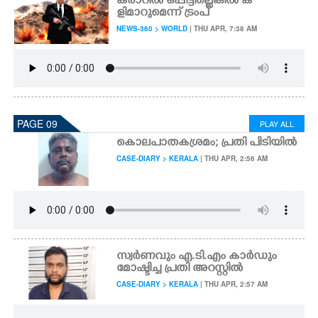
കരാറിൽ ഒപ്പിട്ടില്ലെങ്കിൽ ക
ളിമാറുമെന്ന് ട്രംപ്
NEWS-360 > WORLD
| THU APR, 7:38 AM
PAGE 09
PLAY ALL
കൊലപാതകശ്രമം; പ്രതി പിടിയിൽ
CASE-DIARY > KERALA
| THU APR, 2:56 AM
സ്വർണവും എ.ടി.എം കാർഡും
മോഷ്ടിച്ച പ്രതി അറസ്റ്റിൽ
CASE-DIARY > KERALA
| THU APR, 2:57 AM