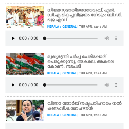
നിയമസഭാതിരഞ്ഞെടുപ്പ്,​ എൻ.
ഡി.എ മികച്ചവിജയം നേടും: ബി.ഡി.
ജെ.എസ്
KERALA > GENERAL
| THU APR, 12:45 AM
മുഖ്യമന്ത്രി ചർച്ച ചേരിപ്പോര്
പെരുക്കുന്നു, അകലെ,​ അകലെ
കോൺ. നടപടി
KERALA > GENERAL
| THU APR, 12:49 AM
വീണാ ജോർജ് നഷ്ടപരിഹാരം നൽ
കണം;ടി.ഒ.മോഹനൻ
KERALA > GENERAL
| THU APR, 12:50 AM