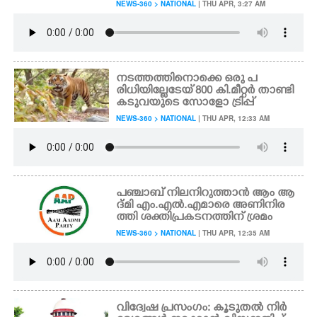
NEWS-360 > NATIONAL
| THU APR, 3:27 AM
നടത്തത്തിനൊക്കെ ഒരു പ
രിധിയില്ലേടേയ് 800 കി.മീറ്റർ താണ്ടി
കടുവയുടെ സോളോ ട്രിപ്പ്
NEWS-360 > NATIONAL
| THU APR, 12:33 AM
പഞ്ചാബ് നിലനിറുത്താൻ ആം ആ
ദ്മി എം.എൽ.എമാരെ അണിനിര
ത്തി ശക്തിപ്രകടനത്തിന് ശ്രമം
NEWS-360 > NATIONAL
| THU APR, 12:35 AM
വിദ്വേഷ പ്രസംഗം: കൂടുതൽ നിർ