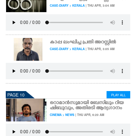
CASE-DIARY > KERALA
| THU APR, 3:04 AM
കാപ്പ ലംഘിച്ച പ്രതി അറസ്റ്റിൽ
CASE-DIARY > KERALA
| THU APR, 3:05 AM
PAGE 10
PLAY ALL
റൊമാൻസുമായി ബേസിലും റിയ
ഷിബുവും, അതിരടി ആദ്യഗാനം
CINEMA > NEWS
| THU APR, 6:20 AM