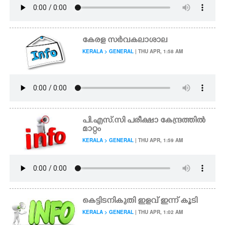
കേരള സർവകലാശാല
KERALA > GENERAL
| THU APR, 1:58 AM
പി.എസ്.സി പരീക്ഷാ കേന്ദ്രത്തിൽ
മാറ്റം
KERALA > GENERAL
| THU APR, 1:59 AM
കെട്ടിടനികുതി ഇളവ് ഇന്ന് കൂടി
KERALA > GENERAL
| THU APR, 1:02 AM