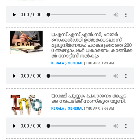
എസ്.എസ്.എൽ.സി, ഹയർ
സെക്കൻഡറി ഉത്തരക്കടലാസ്
മൂല്യനിർണയം: പങ്കെടുക്കാതെ 200
0 അദ്ധ്യാപകർ കാരണം കാണിക്ക
ൽ നോട്ടീസ് നൽകും
KERALA > GENERAL
| THU APR, 1:03 AM
ഡമ്മി പുസ്തക പ്രകാശനം അച്ചട
ക്ക നടപടിക്ക് സംസ്കൃത യൂണി.
KERALA > GENERAL
| THU APR, 1:04 AM