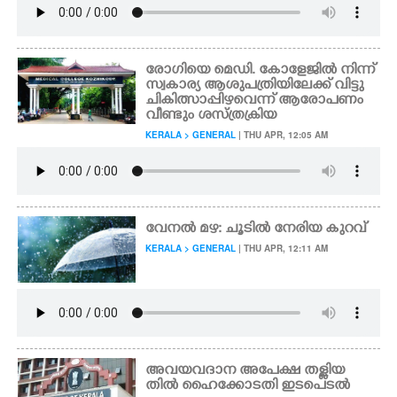
രോഗിയെ മെഡി. കോളേജിൽ നിന്ന്
സ്വകാര്യ ആശുപത്രിയിലേക്ക് വിട്ടു
ചികിത്സാപ്പിഴവെന്ന് ആരോപണം
വീണ്ടും ശസ്ത്രക്രിയ
KERALA > GENERAL
| THU APR, 12:05 AM
വേനൽ മഴ: ചൂടിൽ നേരിയ കുറവ്
KERALA > GENERAL
| THU APR, 12:11 AM
അവയവദാന അപേക്ഷ തള്ളിയ
തിൽ ഹൈക്കോടതി ഇടപെടൽ