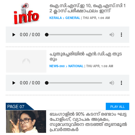
ഐ.സി.എസ്.ഇ 10, ഐ.എസ്.സി 1
2 ക്ലാസ് പരീക്ഷാഫലം ഇന്ന്
KERALA > GENERAL
| THU APR, 1:06 AM
പുതുച്ചേരിയിൽ എൻ.ഡി.എ തുട
രും
NEWS-360 > NATIONAL
| THU APR, 1:08 AM
PAGE 07
PLAY ALL
ബംഗാളിൽ 90% കടന്ന് രണ്ടാം ഘട്ട
പോളിംഗ്, വ്യാപക അക്രമം,
സുവേന്ദുവിനെ തടഞ്ഞ് തൃണമൂൽ
പ്രവർത്തകർ