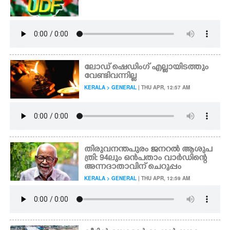
CARTOONS
LITERATURE
ലോഡ് ഷെഡിംഗ് എല്ലായിടത്തും
വേണ്ടിവന്നില്ല
ZOOM
KERALA > GENERAL
| THU APR, 12:57 AM
CONTACT US
തിരുവനന്തപുരം ജനറൽ ആശുപ
ത്രി: 94ലും ഒൻപതാം വാർ‌ഡിന്റെ
അന്നദാതാവിന് ചെറുപ്പം
KERALA > GENERAL
| THU APR, 12:59 AM