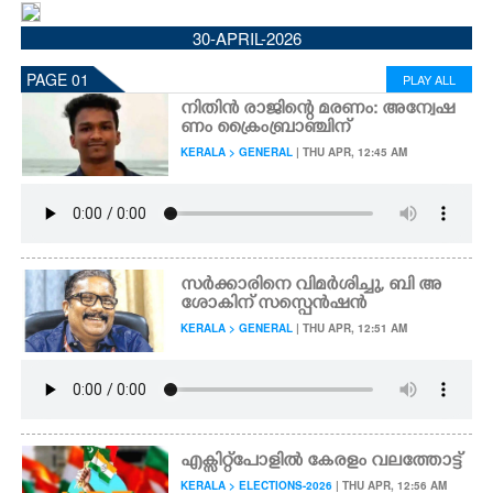
CINEMA
30-APRIL-2026
PAGE 01
PLAY ALL
OPINION
നിതിൻ രാജിന്റെ മരണം: അന്വേഷ
ണം ക്രൈംബ്രാഞ്ചിന്
PHOTOS
KERALA > GENERAL
| THU APR, 12:45 AM
LIFESTYLE
SPIRITUAL
സർക്കാരിനെ വിമർശിച്ചു,​ ബി അ
ശോകിന് സസ്പെൻഷൻ
KERALA > GENERAL
| THU APR, 12:51 AM
INFO+
ART
എക്സിറ്റ് പാേളിൽ കേരളം വലത്തോട്ട്
ASTRO
KERALA > ELECTIONS-2026
| THU APR, 12:56 AM