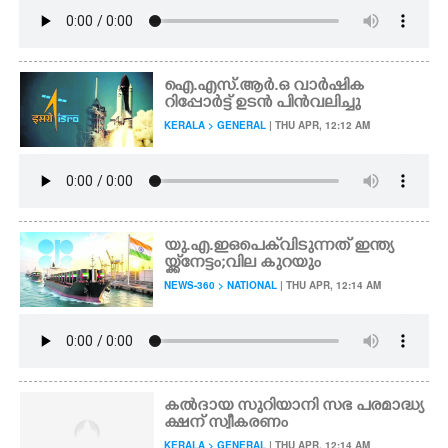
ഐ.എസ്.ആർ.ഒ വാർഷിക
റിപ്പോർട്ട് ഉടൻ പിൻവലിച്ചു
KERALA > GENERAL
| THU APR, 12:12 AM
യു.എ.ഇ ഒപെക് വിടുന്നത് ഇന്ത്യ
യ്ക്ക് നേട്ടം;വില കുറയും
NEWS-360 > NATIONAL
| THU APR, 12:14 AM
കൽദായ സുറിയാനി സഭ പരമാദ്ധ്യ
ക്ഷന് സ്വീകരണം
KERALA > GENERAL
| THU APR, 12:14 AM