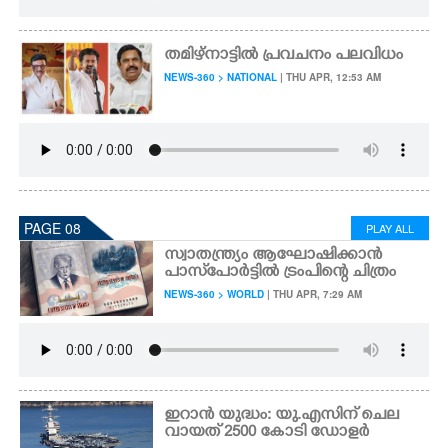
തമിഴ്നാട്ടിൽ പ്രവചനം പലവിധം
NEWS-360 > NATIONAL
| THU APR, 12:53 AM
PAGE 08
PLAY ALL
സ്വാതന്ത്ര്യം ആഘോഷിക്കാൻ
പാസ്‌പോർട്ടിൽ ട്രംപിന്റെ ചിത്രം
NEWS-360 > WORLD
| THU APR, 7:29 AM
ഇറാൻ യുദ്ധം: യു.എസിന് ചെല
വായത് 2500 കോടി ഡോളർ