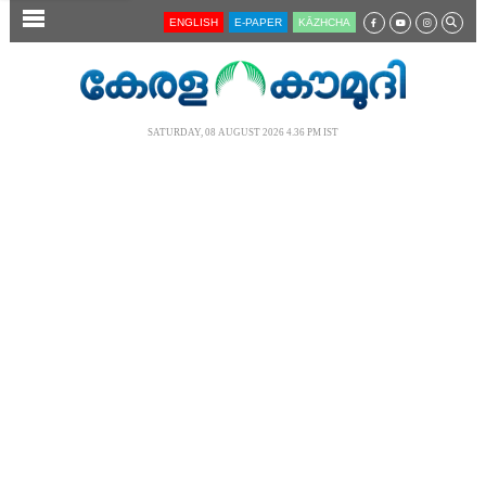
SECTIONS
ENGLISH
E-PAPER
KĀZHCHA
HOME
LATEST
SATURDAY, 08 AUGUST 2026 4.36 PM IST
AUDIO
NOTIFIED NEWS
POLL
KERALA
LOCAL
NEWS 360
CASE DIARY