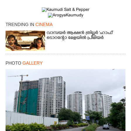
TRENDING IN
CINEMA
വാമ്പയർ ആക്ഷൻ ത്രില്ലർ 'ഹാഫ്'
ടൊറന്റോ മേളയിൽ പ്രീമിയർ
PHOTO
GALLERY