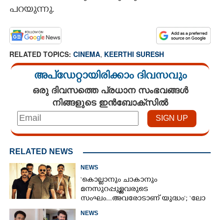
പറയുന്നു.
RELATED TOPICS:
CINEMA
,
KEERTHI SURESH
അപ്ഡേറ്റായിരിക്കാം ദിവസവും
ഒരു ദിവസത്തെ പ്രധാന സംഭവങ്ങൾ
നിങ്ങളുടെ ഇൻബോക്സിൽ
RELATED NEWS
NEWS
‘കൊല്ലാനും ചാകാനും
മനസുറപ്പുള്ളവരുടെ
സംഘം...അവരോടാണ് യുദ്ധം’; ‘ലോ
ആൻഡ് ഓർഡർ’ ടീസർ പുറത്ത്
NEWS