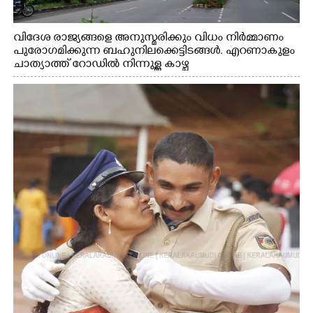
വിദേശ രാജ്യങ്ങളെ അനുസ്മരിക്കും വിധം നിർമ്മാണം
പുരോഗമിക്കുന്ന ബഹുനിലക്കെട്ടിടങ്ങൾ. എറണാകുളം
ചാത്യാത്ത് റോഡിൽ നിന്നുള്ള കാഴ്ച