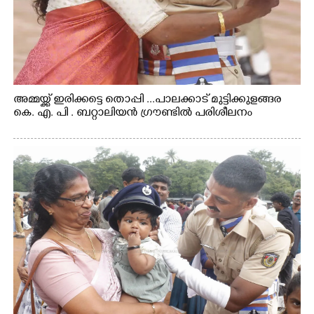
അമ്മയ്ക്ക് ഇരിക്കട്ടെ തൊപ്പി ...പാലക്കാട് മുട്ടിക്കുളങ്ങര
കെ. എ. പി . ബറ്റാലിയൻ ഗ്രൗണ്ടിൽ പരിശീലനം