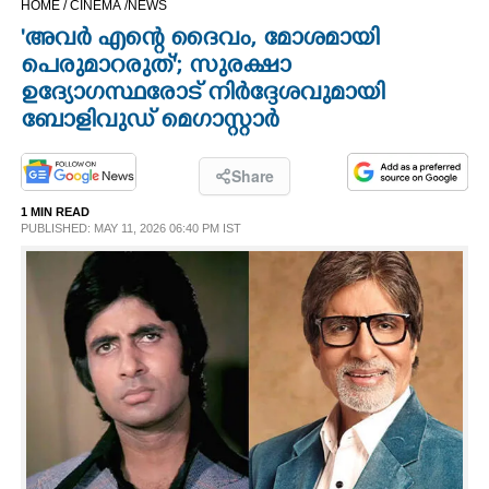
HOME /
CINEMA /
NEWS
CINEMA
'അവർ എന്റെ ദൈവം, മോശമായി
പെരുമാറരുത്'; സുരക്ഷാ
OPINION
ഉദ്യോഗസ്ഥരോട് നിർദ്ദേശവുമായി
ബോളിവുഡ് മെഗാസ്റ്റാർ
PHOTOS
Share
LIFESTYLE
1 MIN READ
PUBLISHED: MAY 11, 2026 06:40 PM IST
SPIRITUAL
INFO+
ART
ASTRO