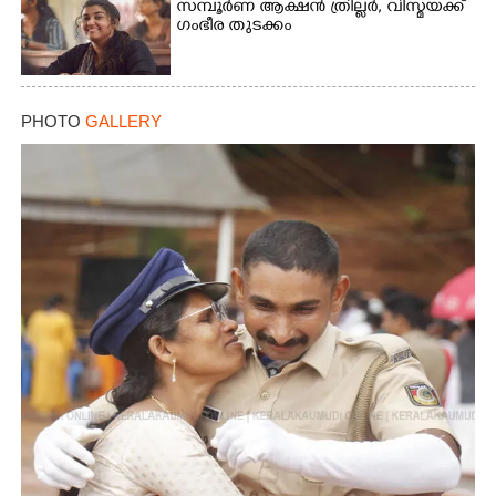
സമ്പൂർണ ആക്ഷൻ ത്രില്ലർ,​ വിസ്മയക്ക്
ഗംഭീര തുടക്കം
PHOTO
GALLERY