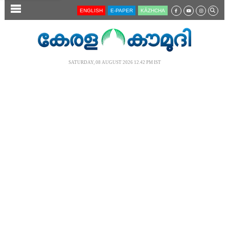
SECTIONS
ENGLISH
E-PAPER
KĀZHCHA
HOME
LATEST
SATURDAY, 08 AUGUST 2026 12.42 PM IST
AUDIO
NOTIFIED NEWS
POLL
KERALA
LOCAL
NEWS 360
CASE DIARY