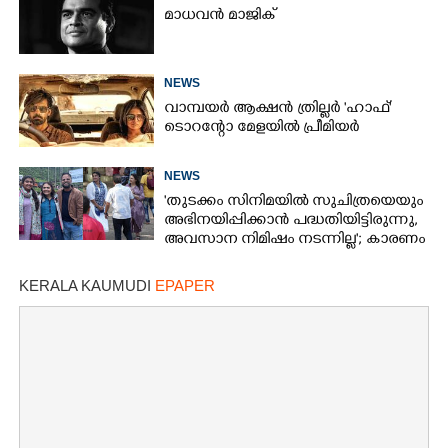
മാധവൻ മാജിക്
NEWS
വാമ്പയർ ആക്ഷൻ ത്രില്ലർ 'ഹാഫ്'
ടൊറന്റോ മേളയിൽ പ്രീമിയർ
NEWS
'തുടക്കം സിനിമയിൽ സുചിത്രയെയും
അഭിനയിപ്പിക്കാൻ പദ്ധതിയിട്ടിരുന്നു,​
അവസാന നിമിഷം നടന്നില്ല'; കാരണം
തുറന്നുപറഞ്ഞ് ജൂഡ് ആന്റണി
KERALA KAUMUDI
EPAPER