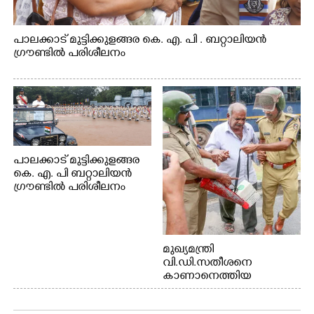
പാലക്കാട് മുട്ടിക്കുളങ്ങര കെ. എ. പി . ബറ്റാലിയൻ
ഗ്രൗണ്ടിൽ പരിശീലനം
പാലക്കാട് മുട്ടിക്കുളങ്ങര
കെ. എ. പി ബറ്റാലിയൻ
ഗ്രൗണ്ടിൽ പരിശീലനം
മുഖ്യമന്ത്രി
വി.ഡി.സതീശനെ
കാണാനെത്തിയ
മോഹനൻ നായർ