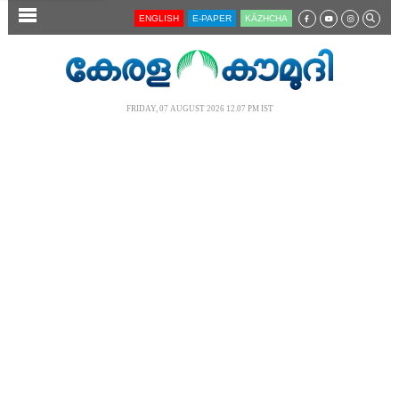
SECTIONS
ENGLISH
E-PAPER
KĀZHCHA
HOME
LATEST
FRIDAY, 07 AUGUST 2026 12.07 PM IST
AUDIO
NOTIFIED NEWS
POLL
KERALA
LOCAL
NEWS 360
CASE DIARY