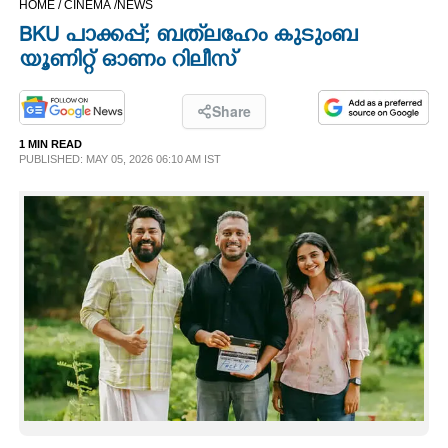
HOME /
CINEMA /
NEWS
CINEMA
BKU പാക്കപ്പ്; ബത്‌ലഹേം കുടുംബ
യൂണിറ്റ് ഓണം റിലീസ്
OPINION
Share
PHOTOS
1 MIN READ
PUBLISHED: MAY 05, 2026 06:10 AM IST
LIFESTYLE
SPIRITUAL
INFO+
ART
ASTRO