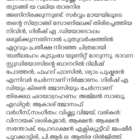
തുടങ്ങി യ വലിയ താരനിര
അണിനിരക്കുന്നുണ്ട്. സർവ്വം മായ'യിലൂടെ
തന്റെ സ്ട്രോങ്ങ് സോണിലേക്ക് തിരിച്ചെത്തിയ
നിവിൻ, ഗിരീഷ് എ .ഡിയോടൊപ്പം
ഒരുമിക്കുന്നതിനാൽ പുതുവർഷത്തിൽ
ഏറ്റവും പ്രതീക്ഷ നിറഞ്ഞ ചിത്രമായി
'ബത്‍ലഹേം കുടുംബ യൂണിറ്റ്' മാറുന്നു. ഭാവന
സ്റ്റുഡിയോസിന്റെ ബാനറിൽ ദിലീഷ്
പോത്തൻ, ഫഹദ് ഫാസിൽ, ശ്യാം പുഷ്കരൻ
എന്നിവർ ചേർന്നാണ് നിർമ്മാണം. ഗിരീഷ് എ.
ഡിയും കിരൺ ജോസിയും ചേർന്നാണ്
തിരക്കഥ ഛായാ​ഗ്രഹണം: അജ്മൽ സാബു,
എഡിറ്റർ: ആകാശ് ജോസഫ്
വർഗീസ്,സംഗീതം: വിഷ്ണു വിജയ്, വരികൾ:
വിനായക് ശശികുമാർ, ആക്ഷൻ: ആക്ഷൻ
സന്തോഷ്, പ്രൊഡക്ഷൻ എക്സിക്യൂട്ടീവ്: ജംഷീർ
പുറക്കാട്ടിരി, പി.ആർ.ഒ: ആതിര ദിൽജിത്ത്.