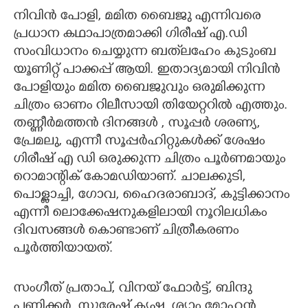
നിവിൻ പോളി, മമിത ബൈജു എന്നിവരെ
CARTOONS
പ്രധാന കഥാപാത്രമാക്കി ഗിരീഷ് എ.ഡി
സംവിധാനം ചെയ്യുന്ന ബത്‌ലഹേം കുടുംബ
LITERATURE
യൂണിറ്റ് പാക്കപ്പ് ആയി. ഇതാദ്യമായി നിവിൻ
പോളിയും മമിത ബൈജുവും ഒരുമിക്കുന്ന
ZOOM
ചിത്രം ഓണം റിലീസായി തിയേറ്ററിൽ എത്തും.
തണ്ണീർമത്തൻ ദിനങ്ങൾ , സൂപ്പർ ശരണ്യ,
പ്രേമലു, എന്നീ സൂപ്പർഹിറ്റുകൾക്ക് ശേഷം
CONTACT US
ഗിരീഷ് എ ഡി ഒരുക്കുന്ന ചിത്രം പൂർണമായും
റൊമാന്റിക് കോമഡിയാണ്. ചാലക്കുടി,
പൊള്ളാച്ചി, ഗോവ, ഹൈദരാബാദ്, കുട്ടിക്കാനം
എന്നീ ലൊക്കേഷനുകളിലായി നൂറിലധികം
ദിവസങ്ങൾ കൊണ്ടാണ് ചിത്രീകരണം
പൂർത്തിയായത്.
സംഗീത് പ്രതാപ്, വിനയ് ഫോർട്ട്, ബിന്ദു
പണിക്കർ, സുരേഷ് കൃഷ്ണ, ശ്യാം മോഹൻ