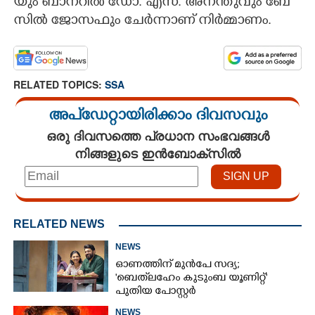
യും​ ​ബാ​ന​റി​ൽ​ ​ഡോ.​ ​എ​സ്.​ ​അ​ന​ന്തു​വും​ ​ബേ​
സി​ൽ​ ​ജോ​സ​ഫും​ ​ചേ​ർ​ന്നാ​ണ് ​നി​ർ​മ്മാ​ണം.
RELATED TOPICS:
SSA
അപ്ഡേറ്റായിരിക്കാം ദിവസവും
ഒരു ദിവസത്തെ പ്രധാന സംഭവങ്ങൾ
നിങ്ങളുടെ ഇൻബോക്സിൽ
RELATED NEWS
NEWS
ഓണത്തിന് മുൻപേ സദ്യ;
'ബെത്‌ലഹേം കുടുംബ യൂണിറ്റ്'
പുതിയ പോസ്റ്റർ
NEWS