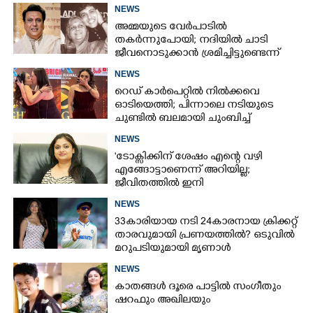
പീഡിപ്പിച്ച സംവിധായകൻ അറസ്റ്റിൽ
NEWS
അമ്മയുടെ വേർപാടിൽ
തകർന്നുപോയി; നദിയിൽ ചാടി
ജീവനൊടുക്കാൻ ശ്രമിച്ചിട്ടുണ്ടെന്ന്
നടൻ ഗോവിന്ദ
NEWS
റെഡ് കാർപെറ്റിൽ നിൽക്കവെ
ഓടിയെത്തി; പിന്നാലെ നടിയുടെ
ചുണ്ടിൽ ബലമായി ചുംബിച്ച്
ആരാധിക
NEWS
'ടോക്സിക്കിന് ശേഷം എന്റെ വഴി
എങ്ങോട്ടാണെന്ന് അറിയില്ല;
ജീവിതത്തിൽ ഇനി
എന്തുണ്ടാക്കിയാലും അദ്ദേഹം എന്റെ
NEWS
ഉള്ളിൽ ഉണ്ടായിരിക്കും'
33കാരിയായ നടി 24കാരനായ ക്രിക്കറ്റ്
താരവുമായി പ്രണയത്തിൽ? ഒടുവിൽ
മറുപടിയുമായി മൃണാൾ
NEWS
കാതങ്ങൾ ദൂരെ പാട്ടിൽ സംഗീതും
ഷറഫും അഖിലയും