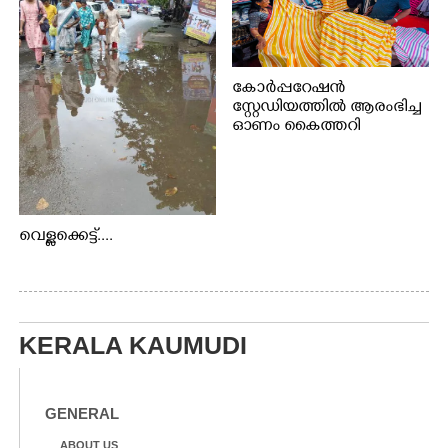
കോർപ്പറേഷൻ
സ്റ്റേഡിയത്തിൽ ആരംഭിച്ച
ഓണം കൈത്തറി
വിപണന മേളയിൽ നിന്നും
വെള്ളക്കെട്ട്....
KERALA KAUMUDI
GENERAL
ABOUT US