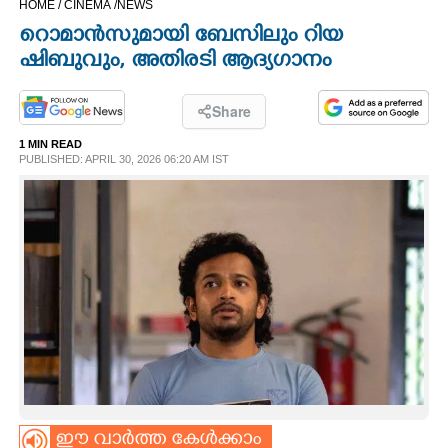
HOME /
CINEMA /
NEWS
CINEMA
റൊമാൻസുമായി ബേസിലും റിയ
ഷിബുവും, അതിരടി ആദ്യഗാനം
OPINION
Share
PHOTOS
1 MIN READ
PUBLISHED: APRIL 30, 2026 06:20 AM IST
LIFESTYLE
SPIRITUAL
INFO+
ART
ASTRO
ഈ വാർത്ത കേൾക്കാം