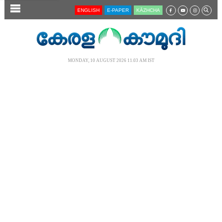
SECTIONS
ENGLISH
E-PAPER
KĀZHCHA
HOME
LATEST
MONDAY, 10 AUGUST 2026 11.03 AM IST
AUDIO
NOTIFIED NEWS
POLL
KERALA
LOCAL
NEWS 360
CASE DIARY