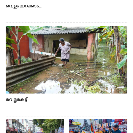
വെള്ളം ഇറക്കാം....
വെള്ളകെട്ട്