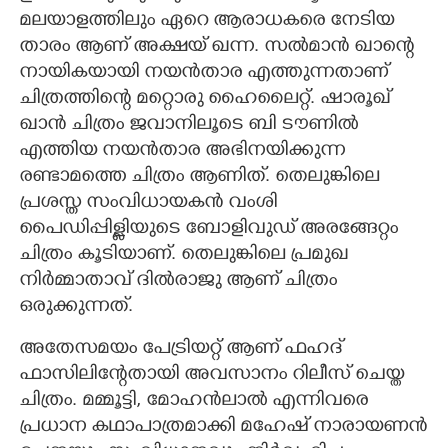
മലയാളത്തിലും ഏറെ ആരാധകരെ നേടിയ
താരം ആണ് അക്ഷയ് ഖന്ന. സൽമാൻ ഖാന്റെ
നായികയായി നയൻതാര എത്തുന്നതാണ്
ചിത്രത്തിന്റെ മറ്റൊരു ഹൈലൈറ്റ്. ഷാരൂഖ്
ഖാൻ ചിത്രം ജവാനിലൂടെ ബി ടൗണിൽ
എത്തിയ നയൻതാര അഭിനയിക്കുന്ന
രണ്ടാമത്തെ ചിത്രം ആണിത്. തെലുങ്കിലെ
പ്രശസ്ത സംവിധായകൻ വംശി
പൈഡിപ്പിള്ളിയുടെ ബോളിവുഡ് അരങ്ങേറ്റം
ചിത്രം കൂടിയാണ്. തെലുങ്കിലെ പ്രമുഖ
നിർമ്മാതാവ് ദിൽരാജു ആണ് ചിത്രം
ഒരുക്കുന്നത്.
അതേസമയം പേട്രിയറ്റ് ആണ് ഫഹദ്
ഫാസിലിന്റേതായി അവസാനം റിലീസ് ചെയ്ത
ചിത്രം. മമ്മൂട്ടി, മോഹൻലാൽ എന്നിവരെ
പ്രധാന കഥാപാത്രമാക്കി മഹേഷ് നാരായണൻ