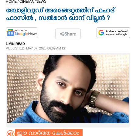
HOME /
CINEMA /
NEWS
CINEMA
ബോളിവുഡ് അരങ്ങേറ്റത്തിന് ഫഹദ്
ഫാസിൽ , സൽമാൻ ഖാന് ‌വില്ലൻ ?
OPINION
Share
PHOTOS
1 MIN READ
PUBLISHED: MAY 07, 2026 06:09 AM IST
LIFESTYLE
SPIRITUAL
INFO+
ART
ASTRO
ഈ വാർത്ത കേൾക്കാം