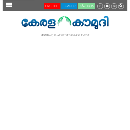
SECTIONS
ENGLISH
E-PAPER
KĀZHCHA
HOME
LATEST
MONDAY, 10 AUGUST 2026 4.52 PM IST
AUDIO
NOTIFIED NEWS
POLL
KERALA
LOCAL
NEWS 360
CASE DIARY