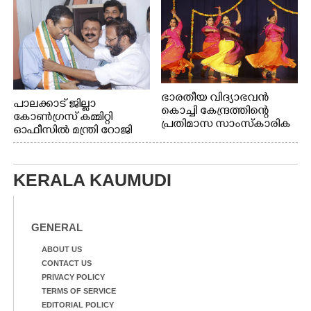
അവതരിപ്പിച്ച ലയ നമൻ കഥക് നൃത്തത്തിൽ നിന്ന്
ഭാരതീയ വിദ്യാഭവൻ
പാലക്കാട് ജില്ലാ
കൊച്ചി കേന്ദ്രത്തിന്റെ
കോൺഗ്രസ് കമ്മിറ്റി
പ്രതിമാസ സാംസ്കാരിക
ഓഫീസിൽ മന്ത്രി റോജി
പരിപാടിയുടെ ഭാഗമായി
എം ജോണിന്
ടി.ഡി റോഡിലെ ഭാരതീയ
വിദ്യാഭവൻ സർദാർ
KERALA KAUMUDI
പട്ടേൽ സഭാഗൃഹത്തിൽ
എം. അക്ഷതയുടെ
നേതൃത്വത്തിൽ
അവതരിപ്പിച്ച ലയ നമൻ
GENERAL
കഥക് നൃത്തത്തിൽ നിന്ന്
ABOUT US
CONTACT US
PRIVACY POLICY
TERMS OF SERVICE
EDITORIAL POLICY