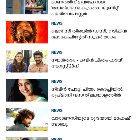
ഓണത്തിന് മുൻപേ സദ്യ;
'ബെത്‌ലഹേം കുടുംബ യൂണിറ്റ്'
പുതിയ പോസ്റ്റർ
NEWS
ജെൻ സി തിരയിൽ ഡിസി, നടിപ്പിൻ
ലോകേഷിന്റേത് സൂപ്പർ അങ്കം
NEWS
നയൻതാര - കവിൻ ചിത്രം ഹായ്
ആഗസ്റ്റ് 28ന്
NEWS
നിവിൻ പോളി ചിത്രം കൊച്ചിയിൽ,
രുക്‌മിണി വസന്ത് മലയാളത്തിൽ
NEWS
വാരാണസിയുടെ രുദ്രയായി മഹേഷ്
ബാബു
NEWS