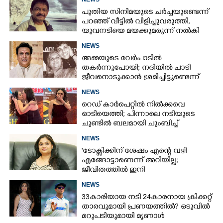
പുതിയ സിനിമയുടെ ചർച്ചയുണ്ടെന്ന്
പറ‍‌ഞ്ഞ് വീട്ടിൽ വിളിച്ചുവരുത്തി,
യുവനടിയെ മയക്കുമരുന്ന് നൽകി
പീഡിപ്പിച്ച സംവിധായകൻ അറസ്റ്റിൽ
NEWS
അമ്മയുടെ വേർപാടിൽ
തകർന്നുപോയി; നദിയിൽ ചാടി
ജീവനൊടുക്കാൻ ശ്രമിച്ചിട്ടുണ്ടെന്ന്
നടൻ ഗോവിന്ദ
NEWS
റെഡ് കാർപെറ്റിൽ നിൽക്കവെ
ഓടിയെത്തി; പിന്നാലെ നടിയുടെ
ചുണ്ടിൽ ബലമായി ചുംബിച്ച്
ആരാധിക
NEWS
'ടോക്സിക്കിന് ശേഷം എന്റെ വഴി
എങ്ങോട്ടാണെന്ന് അറിയില്ല;
ജീവിതത്തിൽ ഇനി
എന്തുണ്ടാക്കിയാലും അദ്ദേഹം എന്റെ
NEWS
ഉള്ളിൽ ഉണ്ടായിരിക്കും'
33കാരിയായ നടി 24കാരനായ ക്രിക്കറ്റ്
താരവുമായി പ്രണയത്തിൽ? ഒടുവിൽ
മറുപടിയുമായി മൃണാൾ