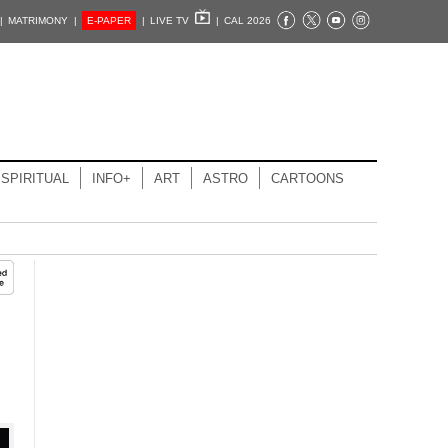
|
MATRIMONY |
E-PAPER
|
LIVE TV
|
CAL 2026
SPIRITUAL
INFO+
ART
ASTRO
CARTOONS