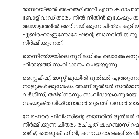
മാമ്പറയ്ക്കൽ അഹമ്മദ് അലി എന്ന കഥാപാത
ബോളിവുഡ് താരം നീൽ നിതിൻ മുകേഷും ത
മലയാളത്തിൽ അഭിനയിക്കുന്ന ചിത്രം കൂ
എബ്രഹാംഇന്നോവേഷന്റെ ബാനറിൽ ജിനു എ
നിർമ്മിക്കുന്നത്.
തെന്നിന്ത്യയിലെ നൂറിലധികം ലൊക്കേഷന
ഹിദായത്ത് സംവിധാനം ചെയ്യുന്നു.
സ്റ്റൈലിഷ്, മാസ്സ് ലുക്കിൽ ദുൽഖർ എത്
നാളുകൾക്കുശേഷം ആണ് ദുൽഖർ സൽമാൻ ന
വർഗീസ്, തമിഴ് നടനും സംവിധായകനുമായ മി
സംയുക്ത വിശ്വനാഥൻ തുടങ്ങി വമ്പൻ താര
വേഫെറർ ഫിലിംസിന്റെ ബാനറിൽ ദുൽഖർ സ
നിർമ്മിക്കുന്ന ചിത്രം രചിച്ചത് ഷഹബാസ്
തമിഴ്, തെലുങ്ക്, ഹിന്ദി, കന്നഡ ഭാഷകളി