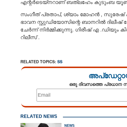
എന്റർടെയ്നറാണ്
ബത്ലഹേം കുടുംബ യൂണിറ
പൃഥ്വിയും ദുൽഖറും നിവിൻ 
സംഗീത് പ്രതാപ്,​ ശ്യാം മോഹൻ ,​ സുരേഷ് കൃ
വരുന്നത
ഭാവന സ്റ്റുഡിയോസിന്റെ ബാനറിൽ ദിലീഷ്
ചേർന്ന് നിർമ്മിക്കുന്നു. ഗിരീഷ് എ .ഡി
റിലീസ് .
RELATED TOPICS:
SS
അപ്ഡേറ്റാ
ഒരു ദിവസത്തെ പ്രധാന
RELATED NEWS
NEWS