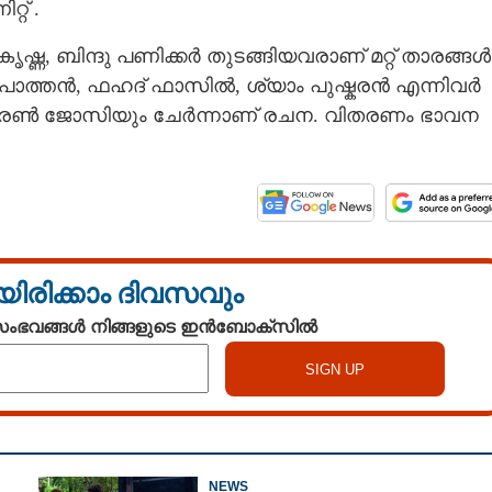
്റ്
.
Copy Link
പോളിയും,
ഷ്ണ,​ ബിന്ദു പണിക്കർ തുടങ്ങിയവരാണ് മറ്റ് താരങ്ങൾ 
്,​ സ്റ്റൈലിഷ് സിനിമാ ഓണം
 പോത്തൻ, ഫഹദ് ഫാസിൽ, ശ്യാം പുഷ്കരൻ എന്നിവർ
യും കിരൺ ജോസിയും ചേർന്നാണ് രചന. വിതരണം ഭാവന
യിരിക്കാം ദിവസവും
 സംഭവങ്ങൾ നിങ്ങളുടെ ഇൻബോക്സിൽ
NEWS