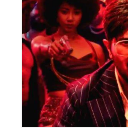
CINEMA
OPINION
PHOTOS
LIFESTYLE
SPIRITUAL
INFO+
ART
ASTRO