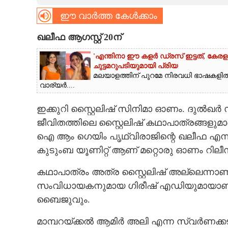
ഈ വാർത്ത കേൾക്കാം
CARTOONS
ഖലീഫ ആഗസ്റ്റ് 20ന്
LITERATURE
'എന്തിനാ ഈ കളർ ഡ്രസ് ഇട്ടത്, കേര
ചുട്ടമറുപടിയുമായി പ്രിയ
മലയാളത്തിന് പുറമേ നിരവധി ഭാഷകളിൽ 
ZOOM
വാര്യർ....
CONTACT US
ഇക്കുറി സ്റ്റൈലിഷ് സിനിമാ ഓണം. ദുൽഖർ
ജീവിതത്തിലെ സ്റ്റൈലിഷ് കഥാപാത്രങ്ങളുമ
ഐ ആം ഗെയിം പൃഥ്വിരാജിന്റെ ഖലീഫ എന്
കുടുംബ യൂണിറ്റ് ആണ് മറ്റൊരു ഓണം റിലീസ്
കഥാപാത്രം അത്ര സ്റ്റൈലിഷ് അല്ലെന്നാണ
സംവിധായകനുമായ ഗിരീഷ് എഡിയുമായാണ് 
ബൈജുവും.
മാമ്പറയ്ക്കൽ ആമിർ അലി എന്ന സ്വർണക്കട