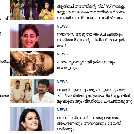
ആദ്യചിത്രത്തിന്റെ റിലീസ് നാളെ;
മണ്ണാറശാല ക്ഷേത്രത്തിൽ ദർശനം
ച്ച്
നടത്തി വിസ്‌മയയും സുചിത്രയും
NEWS
ി
നയൻസ് അടുത്ത ആഴ്ച എത്തും,
സൽമാൻ ഖാന്റെ വില്ലൻ രാഹുൽ
ദേവ്
NEWS
ിത്രം
പാതി മുഖവുമായി ഉർവശിയും
ജോജുവും
NEWS
വിജയ്‌യുടെയും തൃഷയുടെയും ആ
പക്ഷേ
ചിത്രം നിർമ്മിച്ചത് ഉദയനിധി സ്റ്റാലിൻ;
മൂവരുടെയും വീഡിയോ ചർച്ചയാകുന്നു
NEWS
വദന്തി സീസൺ 2 നാളെ മുതൽ,
അപർണയും അനഘയും രേവതി
ശർമയും