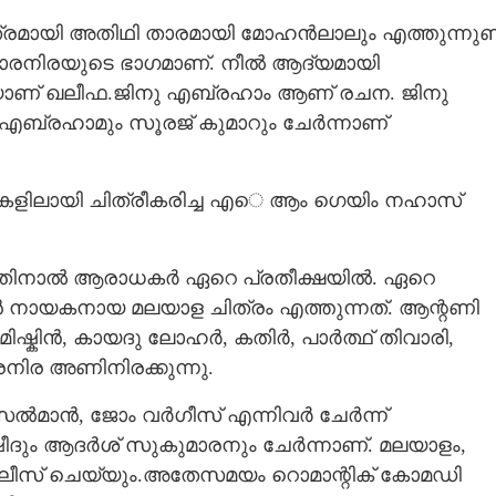
്രമായി അതിഥി താരമായി മോഹൻലാലും എത്തുന്നുണ്ട
ാരനിരയുടെ ഭാഗമാണ്. നീൽ ആദ്യമായി
ടിയാണ് ഖലീഫ.ജിനു എബ്രഹാം ആണ് രചന. ജിനു
ബ്രഹാമും സൂരജ് കുമാറും ചേർന്നാണ്
ുകളിലായി ചിത്രീകരിച്ച എെ ആം ഗെയിം നഹാസ്
തുന്നതിനാൽ ആരാധകർ ഏറെ പ്രതീക്ഷയിൽ. ഏറെ
ായകനായ മലയാള ചിത്രം എത്തുന്നത്. ആന്റണി
ഷ്കിൻ, കായദു ലോഹർ, കതിർ, പാർത്ഥ് തിവാരി,
നിര അണിനിരക്കുന്നു.
Share this link
ൽമാൻ, ജോം വർഗീസ് എന്നിവർ ചേർന്ന്
 റഷീദും ആദർശ് സുകുമാരനും ചേർന്നാണ്. മലയാളം,
ൽ റിലീസ് ചെയ്യും.അതേസമയം റൊമാന്റിക് കോമഡി