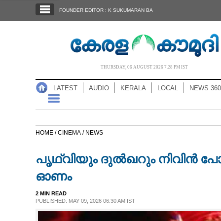
SECTIONS
FOUNDER EDITOR : K SUKUMARAN BA
HOME
LATEST
AUDIO
THURSDAY, 06 AUGUST 2026 7.28 PM IST
NOTIFIED NEWS
LATEST
AUDIO
KERALA
LOCAL
NEWS 360
POLL
KERALA
HOME /
CINEMA /
NEWS
LOCAL
പൃഥ്വിയും ദുൽഖറും നിവിൻ പോളി
NEWS 360
ഓണം
2 MIN READ
CASE DIARY
PUBLISHED: MAY 09, 2026 06:30 AM IST