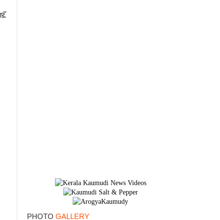
്.
×
PHOTO
GALLERY