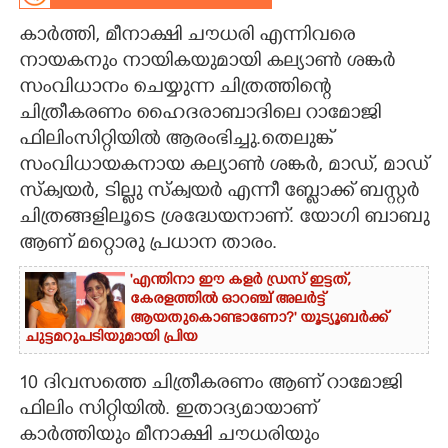
കാർത്തി,​ മീനാക്ഷി ചൗധരി എന്നിവരെ
CARTOONS
നായകനും നായികയുമായി കല്യാൺ ശങ്കർ
സംവിധാനം ചെയ്യുന്ന ചിത്രത്തിന്റെ
LITERATURE
ചിത്രീകരണം ഹൈദരാബാദിലെ റാമോജി
ഫിലിംസിറ്റിയിൽ ആരംഭിച്ചു.തെലുങ്ക്
ZOOM
സംവിധായകനായ കല്യാൺ ശങ്കർ, മാഡ്, മാഡ്
സ്ക്വയർ, ടില്ലു സ്ക്വയർ എന്നീ ബ്ലോക്ക് ബസ്റ്റർ
CONTACT US
ചിത്രങ്ങളിലൂടെ ശ്രദ്ധേയനാണ്. യോഗി ബാബു
ആണ് മറ്റൊരു പ്രധാന താരം.
'എന്തിനാ ഈ കളർ ഡ്രസ് ഇട്ടത്,
കേരളത്തിൽ ഓറഞ്ച് അല‌ർട്ട്
ആയതുകൊണ്ടാണോ?' യൂട്യൂബർക്ക്
ചുട്ടമറുപടിയുമായി പ്രിയ
10 ദിവസത്തെ ചിത്രീകരണം ആണ് റാമോജി
ഫിലിം സിറ്റിയിൽ. ഇതാദ്യമായാണ്
കാർത്തിയും മീനാക്ഷി ചൗധരിയും