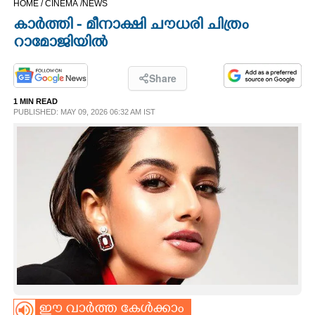
HOME /
CINEMA /
NEWS
CINEMA
കാർത്തി - മീനാക്ഷി ചൗധരി ചിത്രം
റാമോജിയിൽ
OPINION
Share
PHOTOS
1 MIN READ
PUBLISHED: MAY 09, 2026 06:32 AM IST
LIFESTYLE
SPIRITUAL
INFO+
ART
ASTRO
ഈ വാർത്ത കേൾക്കാം