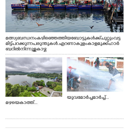
മത്സ്യബന്ധനം കഴിഞ്ഞെത്തിയ ബോട്ടുകൾക്ക് ചുറ്റും വട്ട
മിട്ട് പറക്കുന്ന പരുന്തുകൾ. എറണാകുളം കാളമുക്ക് ഹാർ
ബറിൽ നിന്നുള്ള കാഴ്ച
യുവമോർച്ചമാർച്ച്...
മഴയെകാത്ത്...