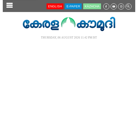
SECTIONS
ENGLISH
E-PAPER
KĀZHCHA
HOME
LATEST
THURSDAY, 06 AUGUST 2026 11.42 PM IST
AUDIO
NOTIFIED NEWS
POLL
KERALA
LOCAL
NEWS 360
CASE DIARY