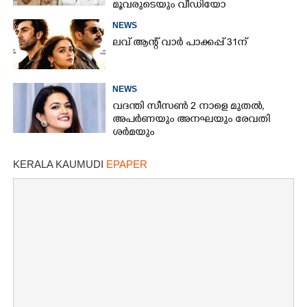
മൂവരുടെയും വീഡിയോ
ചർച്ചയാകുന്നു
NEWS
ലവ് ആന്റ് വാർ പാക്കപ്പ് 31ന്
NEWS
വദന്തി സീസൺ 2 നാളെ മുതൽ,
അപർണയും അനഘയും രേവതി
ശർമയും
KERALA KAUMUDI
EPAPER