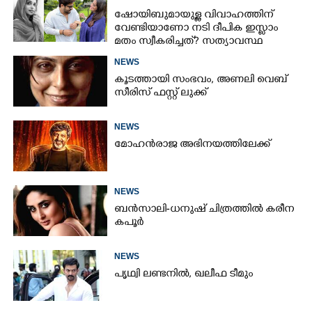
ഷോയിബുമായുള്ള വിവാഹത്തിന്
വേണ്ടിയാണോ നടി ദീപിക ഇസ്ലാം
മതം സ്വീകരിച്ചത്? സത്യാവസ്ഥ
വെളിപ്പെടുത്തി സുഹൃത്ത്‌
NEWS
കൂടത്തായി സംഭവം, അണലി വെബ്
സീരിസ് ഫസ്റ്റ് ലുക്ക്
NEWS
മോഹൻരാജ അഭിനയത്തിലേക്ക്
NEWS
ബൻസാലി-ധനുഷ് ചിത്രത്തിൽ കരീന
കപൂർ
NEWS
പൃഥ്വി ലണ്ടനിൽ, ഖലീഫ ടീമും