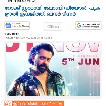
HOME /
CINEMA /
NEWS
CINEMA
റോക്ക് സ്റ്റാറായി ബോബി ഡിയോൾ,​ പുക
ഊതി ഇന്ദ്രജിത്ത്, ബന്ദർ ടീസർ
OPINION
Share
PHOTOS
1 MIN READ
PUBLISHED: MAY 09, 2026 06:38 AM IST
LIFESTYLE
SPIRITUAL
INFO+
ART
ASTRO
ഈ വാർത്ത കേൾക്കാം