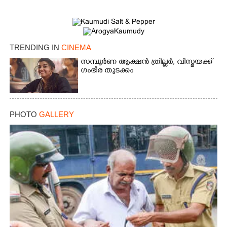
TRENDING IN
CINEMA
സമ്പൂർണ ആക്ഷൻ ത്രില്ലർ,​ വിസ്മയക്ക്
ഗംഭീര തുടക്കം
PHOTO
GALLERY