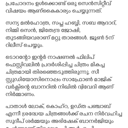
പ്രചോദനം ഉൾക്കൊണ്ട് ഒരു സെൻസിറ്റീവ്
വിഷയം ആണ്കൈകാര്യം ചെയ്യുന്നത്.
സന്യ മൽഹോത്ര, സപ്ന ഹബ്ബി, സബ ആദാദ്,
നിമ്മി സെൻ, ജിതേന്ദ്ര ജോഷി,
തുടങ്ങിയവരാണ് മറ്റു താരങ്ങൾ. ജൂൺ 5ന്
റിലീസ് ചെയ്യും.
ടൊറന്റോ ഇന്റർ നാഷണൽ ഫിലിപ്
ഫെസ്റ്റിവലിൽ പ്രദർശിപ്പിച്ച ചിത്രം മികച്ച
ചിത്രമായി തിരഞ്ഞെടുത്തിരുന്നു. സീ
സ്റ്റുഡിയോസിനൊപ്പം സാഫ്രോൺ മാജിക്
വർക്സിന്റെ ബാനറിൽ നിഖിൽ ദ്വിവേദി ആണ്
നിർമ്മാണം.
പാതാൾ ലോക്, കൊഹ്റ, ഉഡ്ത പഞ്ചാബ്
എന്നീ ശ്രദ്ധേയ ചിത്രങ്ങൾക്ക് രചന നിർവഹിച്ച
സുദീപ് ശർമ്മയും അഭിഷേക് ബാനർജിയും