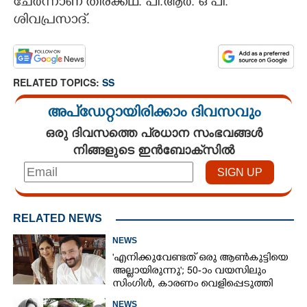
ചേർന്നാണ് തിരക്കഥ. പി.ആർ. ഒ പി.
ശിവപ്രസാദ്.
RELATED TOPICS:
SS
അപ്ഡേറ്റായിരിക്കാം ദിവസവും
ഒരു ദിവസത്തെ പ്രധാന സംഭവങ്ങൾ
നിങ്ങളുടെ ഇൻബോക്സിൽ
RELATED NEWS
NEWS
'എനിക്കുവേണ്ടത് ഒരു ആൺകുട്ടിയെ
അല്ലായിരുന്നു'; 50-ാം വയസിലും
സിംഗിൾ, കാരണം വെളിപ്പെടുത്തി
സബ പട്ടൗഡി
NEWS