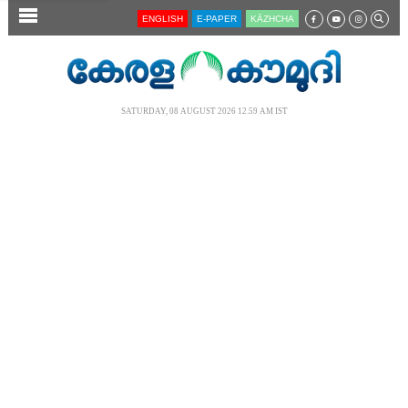
SECTIONS
ENGLISH
E-PAPER
KĀZHCHA
HOME
LATEST
SATURDAY, 08 AUGUST 2026 12.59 AM IST
AUDIO
NOTIFIED NEWS
POLL
KERALA
LOCAL
NEWS 360
CASE DIARY