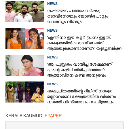
NEWS
ഗപ്പിയുടെ പത്താം വർഷം;​
ടൊവിനോയും ജോൺപോളും
ചേതനും വീണ്ടും
NEWS
'എന്തിനാ ഈ കളർ ഡ്രസ് ഇട്ടത്,
കേരളത്തിൽ ഓറഞ്ച് അല‌ർട്ട്
ആയതുകൊണ്ടാണോ?' യൂട്യൂബർക്ക്
ചുട്ടമറുപടിയുമായി പ്രിയ
NEWS
'ആ പുസ്തകം വായിച്ച ശേഷമാണ്
എന്റെ കഴിവ് തിരിച്ചറിഞ്ഞത്':
ആത്മാവിനെ കണ്ട അനുഭവം
പങ്കുവച്ച് ലെന
NEWS
ആദ്യചിത്രത്തിന്റെ റിലീസ് നാളെ;
മണ്ണാറശാല ക്ഷേത്രത്തിൽ ദർശനം
നടത്തി വിസ്‌മയയും സുചിത്രയും
KERALA KAUMUDI
EPAPER