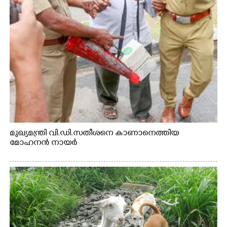
മുഖ്യമന്ത്രി വി.ഡി.സതീശനെ കാണാനെത്തിയ
മോഹനൻ നായർ