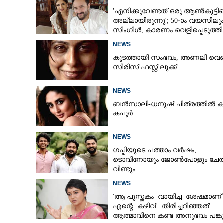
'എനിക്കുവേണ്ടത് ഒരു ആൺകുട്ടി
അല്ലായിരുന്നു'; 50-ാം വയസിലു
സിംഗിൾ, കാരണം വെളിപ്പെടുത്തി
സബ പട്ടൗഡി
NEWS
കൂടത്തായി സംഭവം, അണലി വെ
സീരിസ് ഫസ്റ്റ് ലുക്ക്
NEWS
ബൻസാലി-ധനുഷ് ചിത്രത്തിൽ ക
കപൂർ
NEWS
ഗപ്പിയുടെ പത്താം വർഷം;​
ടൊവിനോയും ജോൺപോളും ചേത
വീണ്ടും
NEWS
'ആ പുസ്തകം വായിച്ച ശേഷമാണ്
എന്റെ കഴിവ് തിരിച്ചറിഞ്ഞത്':
ആത്മാവിനെ കണ്ട അനുഭവം പങ്കുവ