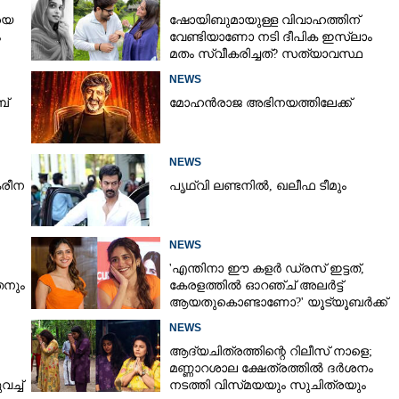
യെ
ഷോയിബുമായുള്ള വിവാഹത്തിന്
ം
വേണ്ടിയാണോ നടി ദീപിക ഇസ്ലാം
മതം സ്വീകരിച്ചത്? സത്യാവസ്ഥ
വെളിപ്പെടുത്തി സുഹൃത്ത്‌
NEWS
ബ്
മോഹൻരാജ അഭിനയത്തിലേക്ക്
NEWS
രീന
പൃഥ്വി ലണ്ടനിൽ, ഖലീഫ ടീമും
NEWS
'എന്തിനാ ഈ കളർ ഡ്രസ് ഇട്ടത്,
നും
കേരളത്തിൽ ഓറഞ്ച് അല‌ർട്ട്
ആയതുകൊണ്ടാണോ?' യൂട്യൂബർക്ക്
ചുട്ടമറുപടിയുമായി പ്രിയ
NEWS
ആദ്യചിത്രത്തിന്റെ റിലീസ് നാളെ;
മണ്ണാറശാല ക്ഷേത്രത്തിൽ ദർശനം
ച്ച്
നടത്തി വിസ്‌മയയും സുചിത്രയും