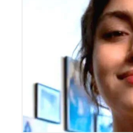
CINEMA
OPINION
PHOTOS
LIFESTYLE
SPIRITUAL
INFO+
ART
ASTRO