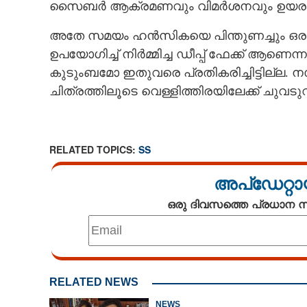
സൈബർ ആക്രമണവും വിമർശനവും ഉയരുന
അതേ സമയം ഹൻസികയെ പിന്തുണച്ചും ഒരു വ
ഉപയോഗിച്ച് നിർമ്മിച്ച ഡീപ്പ് ഫേക്ക് 
കുടുംബമോ ഇതുവരെ പ്രതികരിച്ചിട്ടില്ല. ന
ചിത്രത്തിലൂടെ വെള്ളിത്തിരയിലേക്ക് ചു
RELATED TOPICS:
SS
അപ്ഡേറ്റാ
ഒരു ദിവസത്തെ പ്രധാന
സബ്സ്ക്രിപ്ഷ്
RELATED NEWS
ഹൻസികയുടെ ഫ
എട്ടിരട്ടിയായി
NEWS