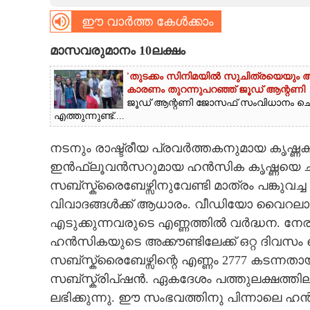
ഈ വാർത്ത കേൾക്കാം
CARTOONS
മാസവരുമാനം 10ലക്ഷം
LITERATURE
'തുടക്കം സിനിമയിൽ സുചിത്രയെയും അഭിന
കാരണം തുറന്നുപറഞ്ഞ് ജൂഡ് ആന്റണി
ജൂഡ് ആന്റണി ജോസഫ് സംവിധാനം ചെ
ZOOM
എത്തുന്നുണ്ട്....
CONTACT US
നടനും രാഷ്ട്രീയ പ്രവർത്തകനുമായ കൃഷ്
ഇൻഫ്ലൂവൻസറുമായ ഹൻസിക കൃഷ്ണയെ ചുറ്റിപ
സബ്സ്ക്രൈബേഴ്സിനുവേണ്ടി മാത്രം പങ്കു
വിവാദങ്ങൾക്ക് ആധാരം. വീഡിയോ വൈറ
എടുക്കുന്നവരുടെ എണ്ണത്തിൽ വർദ്ധന. നേരത
ഹൻസികയുടെ അക്കൗണ്ടിലേക്ക് ഒറ്റ ദിവസ
സബ്സ്ക്രൈബേഴ്സിന്റെ എണ്ണം 2777 കടന്നതായാ
സബ്സ്ക്രിപ്ഷൻ. ഏകദേശം പത്തുലക്ഷത്തി
ലഭിക്കുന്നു. ഈ സംഭവത്തിനു പിന്നാലെ ഹ