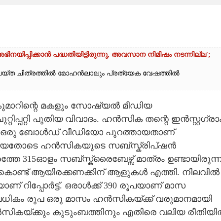
യിപ്പിക്കാൻ പദ്ധതിയിട്ടിരുന്നു,​ അവസാന നിമിഷം നടന്നില്ല';
യ്ത ചിത്രത്തിൽ മോഹൻലാലും പ്രത്യേക വേഷത്തിൽ
ണകുമാറിന്റെ മകളും സോഷ്യൽ മീഡിയ
്പറ്റി പുതിയ വിവാദം. ഹൻസിക തന്റെ ഇൻസ്റ്റഗ്രാ
വച്ച ഒരു ബോൾഡ് വീഡിയോ പുറത്തായതാണ്
ലായതോടെ ഹൻസികയുടെ സബ്സ്ക്രിപ്ഷൻ
്തേ 315ഓളം സബ്സ്ക്രൈബേഴ്സ് മാത്രം ഉണ്ടായിരുന്
ം കൊണ്ട് ആയിരക്കണക്കിന് ആളുകൾ എത്തി. നിലവിൽ
ണ് റിപ്പോർട്ട്. ഒരാൾക്ക് 390 രൂപയാണ് മാസ
ലധികം രൂപ ഒരു മാസം ഹൻസികയ്ക്ക് വരുമാനമായി
ൻസികയ്ക്കും കുടുംബത്തിനും എതിരെ വലിയ രീതിയ