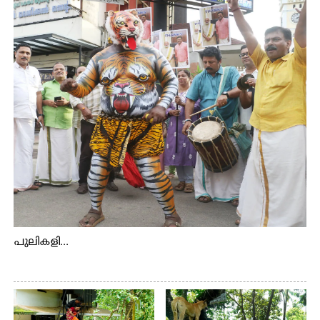
ഉറിയംപെട്ടി, തേക്കല്ല്, വെട്ടിക്കല്ല്, മഞ്ചപ്പാറ എന്നീ ആറു
സ്ഥലങ്ങളിലേക്കുള്ള പ്രധാന സഞ്ചാര മാർഗമാണ് ഈ
കാണുന്ന കടത്ത് വള്ളം
പുലികളി...