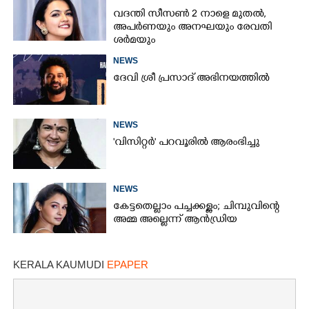
വദന്തി സീസൺ 2 നാളെ മുതൽ,
അപർണയും അനഘയും രേവതി
ശർമയും
NEWS
ദേവി ശ്രീ പ്രസാദ് അഭിനയത്തിൽ
NEWS
'വിസിറ്റർ' പറവൂരിൽ ആരംഭിച്ചു
NEWS
കേട്ടതെല്ലാം പച്ചക്കള്ളം; ചിമ്പുവിന്റെ
അമ്മ അല്ലെന്ന് ആൻഡ്രിയ
KERALA KAUMUDI
EPAPER