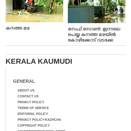
കനത്ത മഴ
സേഫ് സോൺ: ഇന്നലെ
പെയ്ത കനത്ത മഴയിൽ
കോഴിക്കോട് വടക്കേ
വയലിൽ വെള്ളം
കയറിയതിനെ തുടർന്ന്
വീട്ടുസാധനങ്ങളുമായി
KERALA KAUMUDI
വെള്ളത്തിലൂടെ
നടന്നുവരുന്നവരെ
മതിലിനു മുകളിൽ നോക്കി
നിൽക്കുന്ന
GENERAL
നായ. ഫോട്ടോ: കെ.വിശ്വജി
ത്ത്
ABOUT US
CONTACT US
PRIVACY POLICY
TERMS OF SERVICE
EDITORIAL POLICY
PRIVACY POLICY-KAZHCHA
COPYRIGHT POLICY