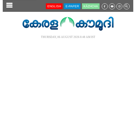
SECTIONS
ENGLISH
E-PAPER
KĀZHCHA
HOME
LATEST
THURSDAY, 06 AUGUST 2026 8.48 AM IST
AUDIO
NOTIFIED NEWS
POLL
KERALA
LOCAL
NEWS 360
CASE DIARY