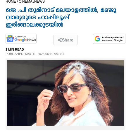
HOME /
CINEMA /
NEWS
CINEMA
ജെ .പി തുമിനാട് മലയാളത്തിൽ, മഞ്ജു
വാര്യരുടെ ഹാപ്പിലൂപ്പ്
OPINION
ഇരിങ്ങാലക്കുടയിൽ
PHOTOS
Share
1 MIN READ
PUBLISHED: MAY 11, 2026 06:19 AM IST
LIFESTYLE
SPIRITUAL
INFO+
ART
ASTRO