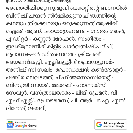
പ്രധാന കഥാപാത്രങ്ങളെ
അവതരിപ്പിക്കുന്നു.മൂവി ബക്കറ്റിന്റെ ബാനറിൽ
ബിനീഷ് ചന്ദ്രൻ നിർമ്മിക്കുന്ന ചിത്രത്തിന്റെ
കഥയും തിരക്കഥയും ഒരുക്കുന്നത് ആഷിഖ്
ഐമർ ആണ്. ഛായാഗ്രഹണം - ഗൗതം ശങ്കർ,
എഡിറ്റർ - കണ്ണൻ മോഹൻ, സംഗീതം -
ഇലക്ട്രോണിക് കിളി& പാർവതീഷ് പ്രദീപ്,
പ്രൊഡക്ഷൻ ഡിസൈനർ - ക്രിപേഷ്
അയ്യപ്പൻകുട്ടി, എക്സിക്യൂട്ടീവ് പ്രൊഡ്യൂസർ-
അനീഷ് സി സലിം, പ്രൊഡക്ഷൻ കൺട്രോളർ -
ഷബീർ മലവട്ടത്ത്, ചീഫ് അസോസിയേറ്റ് -
ബിനു ജി നായർ, മേക്കപ്പ് - റോണക്‌സ്
സേവ്യർ, വസ്ത്രാലങ്കാരം - ലിജി പ്രേമൻ, വി
എഫ് എക്സ് - പ്രോമൈസ്, പി .ആർ . ഒ എ. എസ്.
ദിനേശ്, ശബരി,