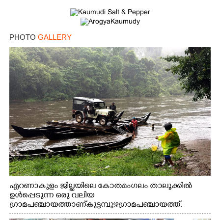
PHOTO
GALLERY
എറണാകുളം ജില്ലയിലെ കോതമംഗലം താലൂക്കിൽ
ഉൾപ്പെടുന്ന ഒരു വലിയ
ഗ്രാമപഞ്ചായത്താണ് കുട്ടമ്പുഴ ഗ്രാമ പഞ്ചായത്ത്.
ആദിവാസി ഊരുകളായ വെള്ളാരംകുത്ത്, കത്തിപ്പാറ,