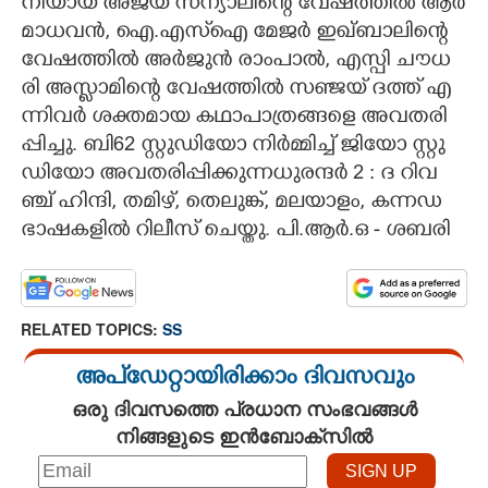
നി​യാ​യ​ ​അ​ജ​യ് ​സ​ന്യാ​ലി​ന്റെ​ ​വേ​ഷ​ത്തി​ൽ​ ​ആ​ർ​
​മാ​ധ​വ​ൻ,​ ​ഐ.​എ​സ്ഐ​ ​മേ​ജ​ർ​ ​ഇ​ഖ്ബാ​ലി​ന്റെ​ ​
വേ​ഷ​ത്തി​ൽ​ ​അ​ർ​ജു​ൻ​ ​രാം​പാ​ൽ,​ ​എ​സ്പി​ ​ചൗ​ധ​
രി​ ​അ​സ്ലാ​മി​ന്റെ​ ​വേ​ഷ​ത്തി​ൽ​ ​സ​ഞ്ജ​യ് ​ദ​ത്ത് ​എ​
ന്നി​വ​ർ​ ​ശ​ക്ത​മാ​യ​ ​ക​ഥാ​പാ​ത്ര​ങ്ങ​ളെ​ ​അ​വ​ത​രി​
പ്പി​ച്ചു.​ ​ബി62​ ​സ്റ്റു​ഡി​യോ​ ​നി​ർ​മ്മി​ച്ച് ​ജി​യോ​ ​സ്റ്റു​
ഡി​യോ​ ​അ​വ​ത​രി​പ്പി​ക്കു​ന്ന​ധു​ര​ന്ദ​ർ​ 2​ ​:​ ​ദ​ ​റി​വ​
ഞ്ച് ​ഹി​ന്ദി,​ ​ത​മി​ഴ്,​ ​തെ​ലു​ങ്ക്,​ ​മ​ല​യാ​ളം,​ ​ക​ന്ന​ഡ​ ​
ഭാ​ഷ​ക​ളി​ൽ​ ​റി​ലീ​സ് ​ചെ​യ്തു.​ ​പി.​ആ​ർ.​ഒ​ ​-​ ​ശ​ബ​രി
RELATED TOPICS:
SS
അപ്ഡേറ്റായിരിക്കാം ദിവസവും
ഒരു ദിവസത്തെ പ്രധാന സംഭവങ്ങൾ
നിങ്ങളുടെ ഇൻബോക്സിൽ