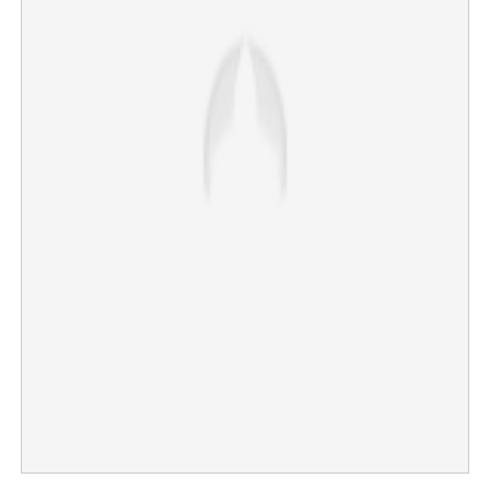
×
Share this link
Copy Link