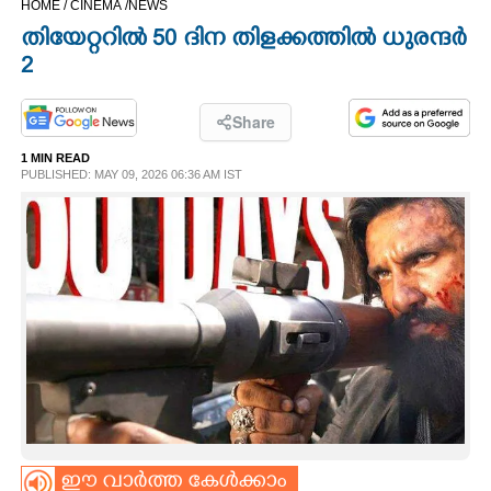
HOME /
CINEMA /
NEWS
CINEMA
തിയേറ്ററിൽ 50 ദിന തിളക്കത്തിൽ ധുരന്ദ‌ർ
2
OPINION
Share
PHOTOS
1 MIN READ
PUBLISHED: MAY 09, 2026 06:36 AM IST
LIFESTYLE
SPIRITUAL
INFO+
ART
ASTRO
ഈ വാർത്ത കേൾക്കാം