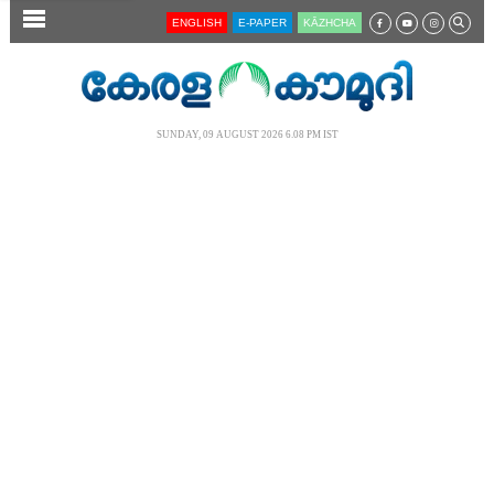
SECTIONS
ENGLISH
E-PAPER
KĀZHCHA
HOME
LATEST
SUNDAY, 09 AUGUST 2026 6.08 PM IST
AUDIO
NOTIFIED NEWS
POLL
KERALA
LOCAL
NEWS 360
CASE DIARY