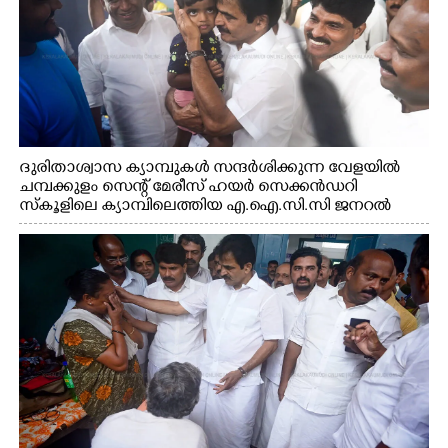
ദുരിതാശ്വാസ ക്യാമ്പുകൾ സന്ദർശിക്കുന്ന വേളയിൽ
ചമ്പക്കുളം സെന്റ് മേരീസ് ഹയർ സെക്കൻഡറി
സ്കൂളിലെ ക്യാമ്പിലെത്തിയ എ.ഐ.സി.സി ജനറൽ
സെക്രട്ടറി കെ.സി വേണുഗോപാൽ എം.പി കുരുന്നിനെ
എടുത്ത് ലാളിച്ചപ്പോൾ. സഹകരണ-എക്സൈസ്
വകുപ്പ് മന്ത്രി എം. ലിജു, കൃഷിവകുപ്പ് മന്ത്രി ടി. സിദ്ദിഖ്,
റെജി ചെറിയാൻ എം. എൽ. എ എന്നിവർ സമീപം