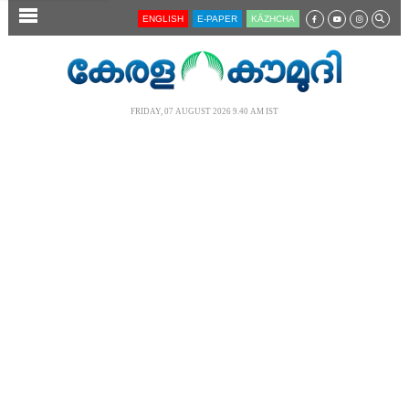
SECTIONS
ENGLISH
E-PAPER
KĀZHCHA
HOME
LATEST
FRIDAY, 07 AUGUST 2026 9.40 AM IST
AUDIO
NOTIFIED NEWS
POLL
KERALA
LOCAL
NEWS 360
CASE DIARY