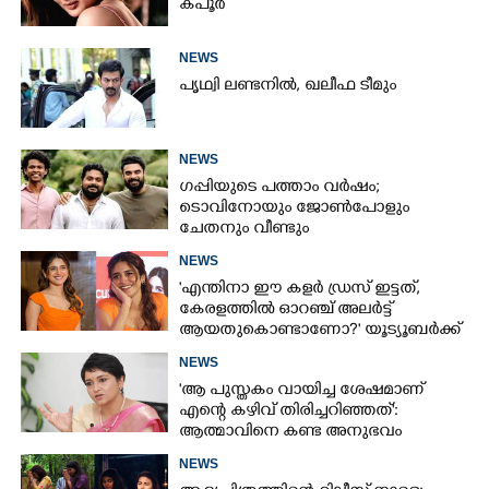
കപൂർ
NEWS
പൃഥ്വി ലണ്ടനിൽ, ഖലീഫ ടീമും
NEWS
ഗപ്പിയുടെ പത്താം വർഷം;​
ടൊവിനോയും ജോൺപോളും
ചേതനും വീണ്ടും
NEWS
'എന്തിനാ ഈ കളർ ഡ്രസ് ഇട്ടത്,
കേരളത്തിൽ ഓറഞ്ച് അല‌ർട്ട്
ആയതുകൊണ്ടാണോ?' യൂട്യൂബർക്ക്
ചുട്ടമറുപടിയുമായി പ്രിയ
NEWS
'ആ പുസ്തകം വായിച്ച ശേഷമാണ്
എന്റെ കഴിവ് തിരിച്ചറിഞ്ഞത്':
ആത്മാവിനെ കണ്ട അനുഭവം
പങ്കുവച്ച് ലെന
NEWS