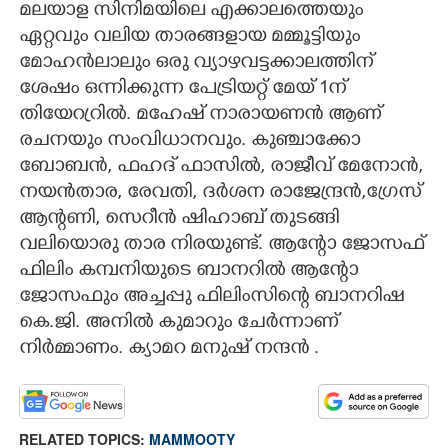
മലയാള സിനിമയിലെ എക്കാലത്തെയും
ഏറ്റവും വലിയ താരങ്ങളായ മമ്മൂട്ടിയും
CARTOONS
മോഹൻലാലും ഒരു വ്യാഴവട്ടക്കാലത്തിന്
ശേഷം ഒന്നിക്കുന്ന പേട്രിയറ്റ് മേയ് 1ന്
LITERATURE
തിയേറ്രറിൽ. മഹേഷ് നാരായണൻ ആണ്
രചനയും സംവിധാനവും. കുഞ്ചാക്കോ
ZOOM
ബോബൻ, ഫഹദ് ഫാസിൽ, രാജീവ് മേനോൻ,
നയൻതാര, രേവതി, ദർശന രാജേന്ദ്രൻ,ഗ്രേസ്
CONTACT US
ആന്റണി, സെറീൻ ഷിഹാബ് തുടങ്ങി
വലിയൊരു താര നിരയുണ്ട്. ആന്റോ ജോസഫ്
ഫിലിം കമ്പനിയുടെ ബാനറിൽ ആന്റോ
ജോസഫും അച്ചപ്പു ഫിലിംസിന്റെ ബാനറിഷ
കെ.ജി. അനിൽ കുമാറും ചേർന്നാണ്
നിർമ്മാണം. ക്യാമറ മനുഷ് നന്ദൻ .
RELATED TOPICS:
MAMMOOTY