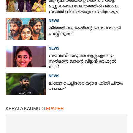
ആദ്യചിത്രത്തിന്റെ റിലീസ് നാളെ;
മണ്ണാറശാല ക്ഷേത്രത്തിൽ ദർശനം
നടത്തി വിസ്‌മയയും സുചിത്രയും
NEWS
കീർത്തി സുരേഷിന്റെ ഡൊറോത്തി
ഫസ്റ്റ് ലുക്ക്
NEWS
നയൻസ് അടുത്ത ആഴ്ച എത്തും,
സൽമാൻ ഖാന്റെ വില്ലൻ രാഹുൽ
ദേവ്
NEWS
ലിജോ പെല്ലിശേരിയുടെ ഹിന്ദി ചിത്രം
പാക്കപ്പ്
KERALA KAUMUDI
EPAPER