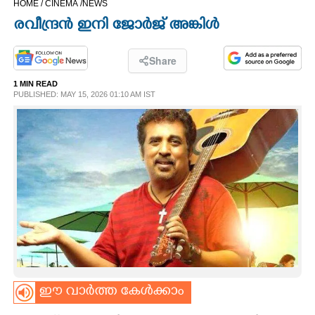
HOME /
CINEMA /
NEWS
CINEMA
രവീന്ദ്രൻ ഇനി ജോർജ് അങ്കിൾ
OPINION
Share
1 MIN READ
PHOTOS
PUBLISHED: MAY 15, 2026 01:10 AM IST
LIFESTYLE
SPIRITUAL
INFO+
ART
ഈ വാർത്ത കേൾക്കാം
ASTRO