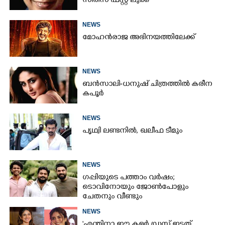
സീരിസ് ഫസ്റ്റ് ലുക്ക്
NEWS
മോഹൻരാജ അഭിനയത്തിലേക്ക്
NEWS
ബൻസാലി-ധനുഷ് ചിത്രത്തിൽ കരീന
കപൂർ
NEWS
പൃഥ്വി ലണ്ടനിൽ, ഖലീഫ ടീമും
NEWS
ഗപ്പിയുടെ പത്താം വർഷം;​
ടൊവിനോയും ജോൺപോളും
ചേതനും വീണ്ടും
NEWS
'എന്തിനാ ഈ കളർ ഡ്രസ് ഇട്ടത്,