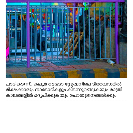
ചാടികടന്ന്...കലൂർ മെട്രോ സ്റ്റേഷനിലെ ടിവൈഡറിൽ
ഭിക്ഷക്കാരും നാടോടികളും കിടന്നുറങ്ങുകയും രാത്രി
കാലങ്ങളിൽ മദ്യപിക്കുകയും പൊതുജനങ്ങൾക്കും
വാഹനത്തിൽ പോകുന്നവർക്കും ബുദ്ധിമുട്ട് ഉണ്ടായ
സാഹചര്യത്തിൽ അധികാരികൾ കമ്പി കൊണ്ട് മറച്ച
വേലി ചാടികടക്കുന്ന നാടോടി സ്ത്രീ