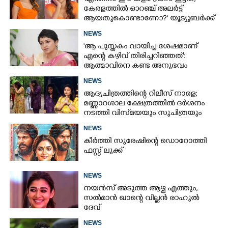
കേരളത്തിൽ ഓറഞ്ച് അല‌ർട്ട്
ആയതുകൊണ്ടാണോ?' യൂട്യൂബർക്ക്
ചുട്ടമറുപടിയുമായി പ്രിയ
NEWS
'ആ പുസ്തകം വായിച്ച ശേഷമാണ്
എന്റെ കഴിവ് തിരിച്ചറിഞ്ഞത്':
ആത്മാവിനെ കണ്ട അനുഭവം
പങ്കുവച്ച് ലെന
NEWS
ആദ്യചിത്രത്തിന്റെ റിലീസ് നാളെ;
മണ്ണാറശാല ക്ഷേത്രത്തിൽ ദർശനം
നടത്തി വിസ്‌മയയും സുചിത്രയും
NEWS
കീർത്തി സുരേഷിന്റെ ഡൊറോത്തി
ഫസ്റ്റ് ലുക്ക്
NEWS
നയൻസ് അടുത്ത ആഴ്ച എത്തും,
സൽമാൻ ഖാന്റെ വില്ലൻ രാഹുൽ
ദേവ്
NEWS