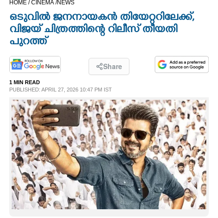
HOME /
CINEMA /
NEWS
CINEMA
ഒടുവിൽ ജനനായകൻ തിയേറ്ററിലേക്ക്,​
വിജയ് ചിത്രത്തിന്റെ റിലീസ് തീയതി
OPINION
പുറത്ത്
PHOTOS
Share
1 MIN READ
PUBLISHED: APRIL 27, 2026 10:47 PM IST
LIFESTYLE
SPIRITUAL
INFO+
ART
ASTRO