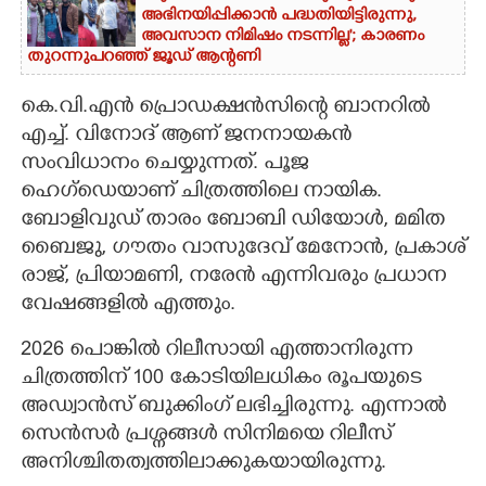
അഭിനയിപ്പിക്കാൻ പദ്ധതിയിട്ടിരുന്നു,​
അവസാന നിമിഷം നടന്നില്ല'; കാരണം
തുറന്നുപറഞ്ഞ് ജൂഡ് ആന്റണി
കെ.വി.എൻ പ്രൊഡക്ഷൻസിന്റെ ബാനറിൽ
എച്ച്. വിനോദ് ആണ് ജനനായകൻ
സംവിധാനം ചെയ്യുന്നത്. പൂജ
ഹെഗ്ഡെയാണ് ചിത്രത്തിലെ നായിക.
ബോളിവുഡ് താരം ബോബി ഡിയോൾ,​ മമിത
ബൈജു,​ ഗൗതം വാസുദേവ് മേനോൻ,​ പ്രകാശ്
രാജ്,​ പ്രിയാമണി,​ നരേൻ എന്നിവരും പ്രധാന
വേഷങ്ങളിൽ എത്തും.
2026 പൊങ്കിൽ റിലീസായി എത്താനിരുന്ന
ചിത്രത്തിന് 100 കോടിയിലധികം രൂപയുടെ
അഡ്വാൻസ് ബുക്കിംഗ് ലഭിച്ചിരുന്നു. എന്നാൽ
സെൻസർ പ്രശ്നങ്ങൾ സിനിമയെ റിലീസ്
അനിശ്ചിതത്വത്തിലാക്കുകയായിരുന്നു.