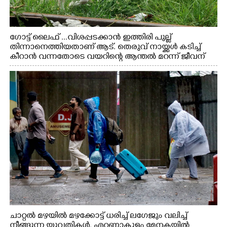
ഗോട്ട് ലൈഫ് ...വിശപ്പടക്കാൻ ഇത്തിരി പുല്ല്
തിന്നാനെത്തിയതാണ് ആട്. തെരുവ് നായ്ക്കൾ കടിച്ച്
കീറാൻ വന്നതോടെ വയറിന്റെ ആന്തൽ മറന്ന് ജീവന്
വേണ്ടിയായി ഓട്ടം. എറണാകുളം വാത്തുരുത്തിയിൽ
നിന്നുള്ള കാഴ്ച
ചാറ്റൽ മഴയിൽ മഴക്കോട്ട് ധരിച്ച് ലഗേജും വലിച്ച്
നീങ്ങുന്ന യുവതികൾ. എറണാകുളം മേനകയിൽ