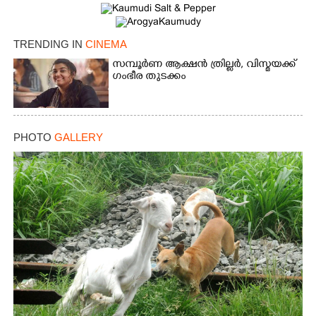
TRENDING IN
CINEMA
സമ്പൂർണ ആക്ഷൻ ത്രില്ലർ,​ വിസ്മയക്ക്
ഗംഭീര തുടക്കം
PHOTO
GALLERY