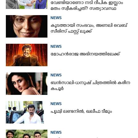
വേണ്ടിയാണോ നടി ദീപിക ഇസ്ലാം
മതം സ്വീകരിച്ചത്? സത്യാവസ്ഥ
വെളിപ്പെടുത്തി സുഹൃത്ത്‌
NEWS
കൂടത്തായി സംഭവം, അണലി വെബ്
സീരിസ് ഫസ്റ്റ് ലുക്ക്
NEWS
മോഹൻരാജ അഭിനയത്തിലേക്ക്
NEWS
ബൻസാലി-ധനുഷ് ചിത്രത്തിൽ കരീന
കപൂർ
NEWS
പൃഥ്വി ലണ്ടനിൽ, ഖലീഫ ടീമും
NEWS