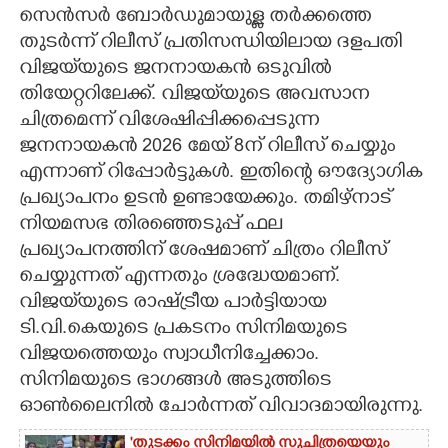
സെൻസർ ബോർഡുമായുള്ള തർക്കത്തെ
CARTOONS
തുടർന്ന് റിലീസ് പ്രതിസന്ധിയിലായ ദളപതി
വിജയ്‌യുടെ ജനനായകൻ ഒടുവിൽ
തിയേറ്ററിലേക്ക്. വിജയ്‌യുടെ അവസാന
LITERATURE
ചിത്രമെന്ന് വിശേഷിപ്പിക്കപ്പെടുന്ന
ജനനായകൻ 2026 മേയ് 8ന് റിലീസ് ചെയ്യും
ZOOM
എന്നാണ് റിപ്പോർട്ടുകൾ. ഇതിന്റെ ഔദ്യോഗിക
പ്രഖ്യാപനം ഉടൻ ഉണ്ടായേക്കും. തമിഴ്നാട്
CONTACT US
നിയമസഭ തിരഞ്ഞെടുപ്പ് ഫല
പ്രഖ്യാപനത്തിന് ശേഷമാണ് ചിത്രം റിലീസ്
ചെയ്യുന്നത് എന്നതും ശ്രദ്ധേയമാണ്.
വിജ‌യ്‌യുടെ രാഷ്ട്രീയ പാർട്ടിയായ
ടി.വി.കെയുടെ പ്രകടനം സിനിമയുടെ
വിജയത്തെയും സ്വാധീനിച്ചേക്കാം.
സിനിമയുടെ ഭാഗങ്ങൾ അടുത്തിടെ
ഓൺലൈനിൽ ചോർന്നത് വിവാദമായിരുന്നു.
'തുടക്കം സിനിമയിൽ സുചിത്രയെയും