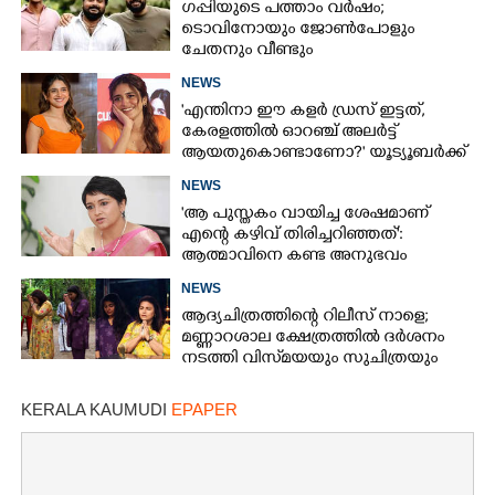
ഗപ്പിയുടെ പത്താം വർഷം;​
ടൊവിനോയും ജോൺപോളും
ചേതനും വീണ്ടും
NEWS
'എന്തിനാ ഈ കളർ ഡ്രസ് ഇട്ടത്,
കേരളത്തിൽ ഓറഞ്ച് അല‌ർട്ട്
ആയതുകൊണ്ടാണോ?' യൂട്യൂബർക്ക്
ചുട്ടമറുപടിയുമായി പ്രിയ
NEWS
'ആ പുസ്തകം വായിച്ച ശേഷമാണ്
എന്റെ കഴിവ് തിരിച്ചറിഞ്ഞത്':
ആത്മാവിനെ കണ്ട അനുഭവം
പങ്കുവച്ച് ലെന
NEWS
ആദ്യചിത്രത്തിന്റെ റിലീസ് നാളെ;
മണ്ണാറശാല ക്ഷേത്രത്തിൽ ദർശനം
നടത്തി വിസ്‌മയയും സുചിത്രയും
KERALA KAUMUDI
EPAPER