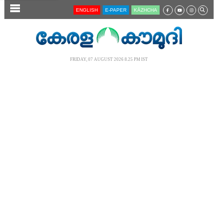
SECTIONS
ENGLISH
E-PAPER
KĀZHCHA
HOME
LATEST
FRIDAY, 07 AUGUST 2026 8.25 PM IST
AUDIO
NOTIFIED NEWS
POLL
KERALA
LOCAL
NEWS 360
CASE DIARY