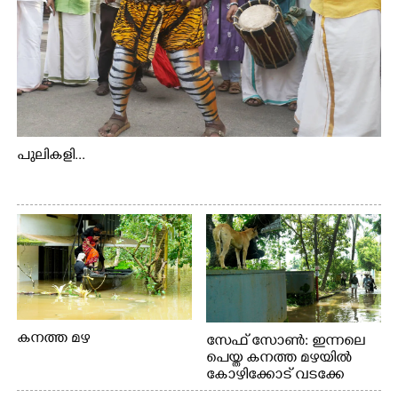
പുലികളി...
കനത്ത മഴ
സേഫ് സോൺ: ഇന്നലെ
പെയ്ത കനത്ത മഴയിൽ
കോഴിക്കോട് വടക്കേ
വയലിൽ വെള്ളം