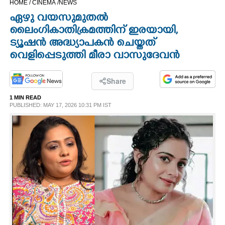
HOME /
CINEMA /
NEWS
CINEMA
ഏഴു വയസുമുതൽ
ലൈംഗികാതിക്രമത്തിന് ഇരയായി,​
OPINION
ട്യൂഷൻ അദ്ധ്യാപകൻ ചെയ്തത്
വെളിപ്പെടുത്തി മീരാ വാസുദേവൻ
PHOTOS
Share
LIFESTYLE
1 MIN READ
PUBLISHED: MAY 17, 2026 10:31 PM IST
SPIRITUAL
INFO+
ART
ASTRO