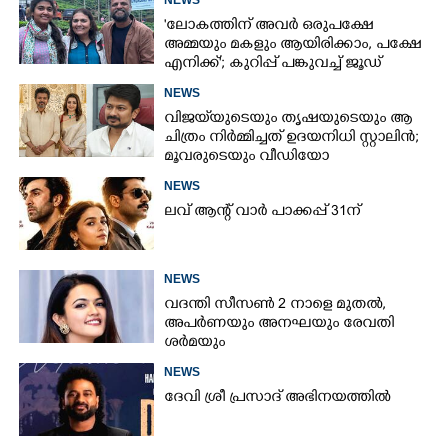
'ലോകത്തിന് അവർ ഒരുപക്ഷേ
അമ്മയും മകളും ആയിരിക്കാം, പക്ഷേ
എനിക്ക്'; കുറിപ്പ് പങ്കുവച്ച് ജൂഡ്
NEWS
വിജയ്‌യുടെയും തൃഷയുടെയും ആ
ചിത്രം നിർമ്മിച്ചത് ഉദയനിധി സ്റ്റാലിൻ;
മൂവരുടെയും വീഡിയോ
ചർച്ചയാകുന്നു
NEWS
ലവ് ആന്റ് വാർ പാക്കപ്പ് 31ന്
NEWS
വദന്തി സീസൺ 2 നാളെ മുതൽ,
അപർണയും അനഘയും രേവതി
ശർമയും
NEWS
ദേവി ശ്രീ പ്രസാദ് അഭിനയത്തിൽ