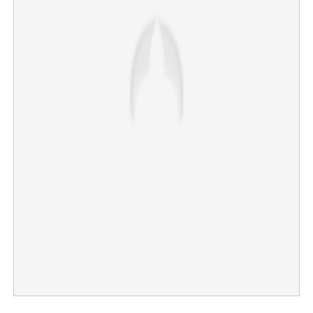
×
Share this link
Copy Link