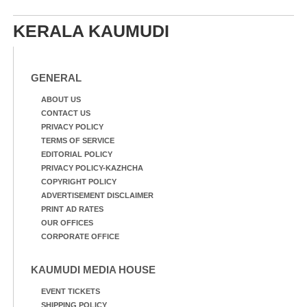
കയറിയതിനെ തുടർന്ന്
വീട്ടുസാധനങ്ങളുമായി
KERALA KAUMUDI
വെള്ളത്തിലൂടെ
നടന്നുവരുന്നവരെ
മതിലിനു മുകളിൽ നോക്കി
നിൽക്കുന്ന
GENERAL
നായ. ഫോട്ടോ: കെ.വിശ്വജി
ത്ത്
ABOUT US
CONTACT US
PRIVACY POLICY
TERMS OF SERVICE
EDITORIAL POLICY
PRIVACY POLICY-KAZHCHA
COPYRIGHT POLICY
ADVERTISEMENT DISCLAIMER
PRINT AD RATES
OUR OFFICES
CORPORATE OFFICE
KAUMUDI MEDIA HOUSE
EVENT TICKETS
SHIPPING POLICY