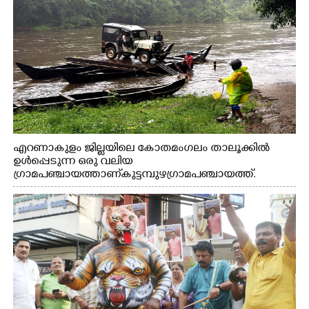
എറണാകുളം ജില്ലയിലെ കോതമംഗലം താലൂക്കിൽ
ഉൾപ്പെടുന്ന ഒരു വലിയ
ഗ്രാമപഞ്ചായത്താണ് കുട്ടമ്പുഴ ഗ്രാമ പഞ്ചായത്ത്.
ആദിവാസി ഊരുകളായ വെള്ളാരംകുത്ത്, കത്തിപ്പാറ,
ഉറിയംപെട്ടി, തേക്കല്ല്, വെട്ടിക്കല്ല്, മഞ്ചപ്പാറ എന്നീ ആറു
സ്ഥലങ്ങളിലേക്കുള്ള പ്രധാന സഞ്ചാര മാർഗമാണ് ഈ
കാണുന്ന കടത്ത് വള്ളം