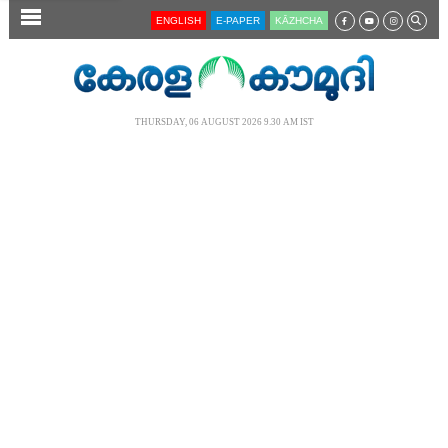
SECTIONS
ENGLISH
E-PAPER
KĀZHCHA
HOME
LATEST
THURSDAY, 06 AUGUST 2026 9.30 AM IST
AUDIO
NOTIFIED NEWS
POLL
KERALA
LOCAL
NEWS 360
CASE DIARY