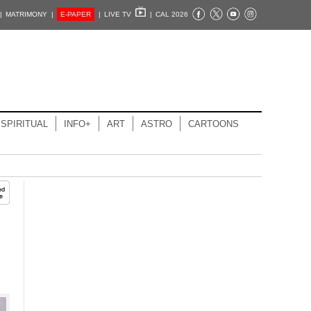
|
MATRIMONY |
E-PAPER
|
LIVE TV
|
CAL 2026
SPIRITUAL
INFO+
ART
ASTRO
CARTOONS