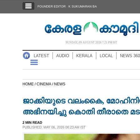
SECTIONS
FOUNDER EDITOR : K SUKUMARAN BA
HOME
LATEST
AUDIO
SUNDAY, 09 AUGUST 2026 7.21 PM IST
NOTIFIED NEWS
LATEST
AUDIO
KERALA
LOCAL
NEWS 360
POLL
KERALA
HOME /
CINEMA /
NEWS
LOCAL
ജാക്കിയുടെ വലംകൈ, മോഹിനിയാട
NEWS 360
അഭിനയിച്ചു കൊതി തീരാതെ മടക
2 MIN READ
CASE DIARY
PUBLISHED: MAY 06, 2026 06:23 AM IST