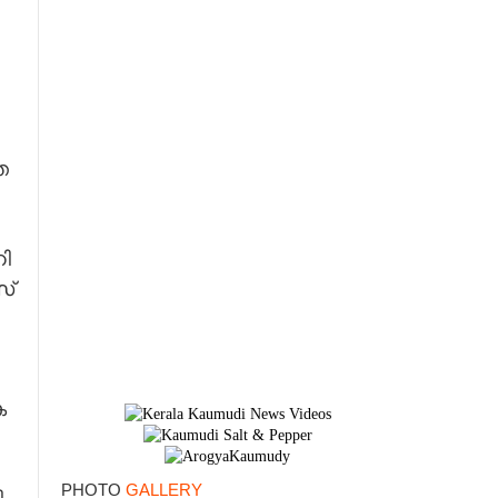
 ​
×
ി​
സ്
​
PHOTO
GALLERY