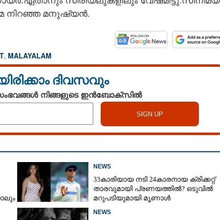
യ​ർ.​ഏ​താ​നും​ ​സീ​രി​യ​ലു​ക​ളി​ലും​ ​വേ​ഷ​മി​ട്ടു.​സി​നി​മ​യി
ച്ചു കൊതി തീരാതെ
ന്മ​ ​നി​റ​ഞ്ഞ​ ​മ​നു​ഷ്യ​ൻ.
T
,
MALAYALAM
യിരിക്കാം ദിവസവും
 സംഭവങ്ങൾ നിങ്ങളുടെ ഇൻബോക്സിൽ
NEWS
33കാരിയായ നടി 24കാരനായ ക്രിക്കറ്റ്
താരവുമായി പ്രണയത്തിൽ? ഒടുവിൽ
ാലും
മറുപടിയുമായി മൃണാൾ
്കും'
NEWS