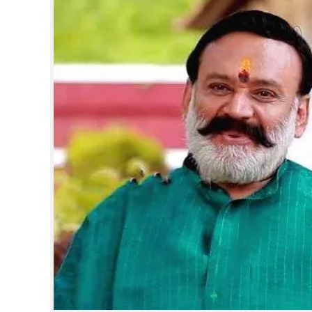
CINEMA
OPINION
PHOTOS
LIFESTYLE
SPIRITUAL
INFO+
ART
ASTRO