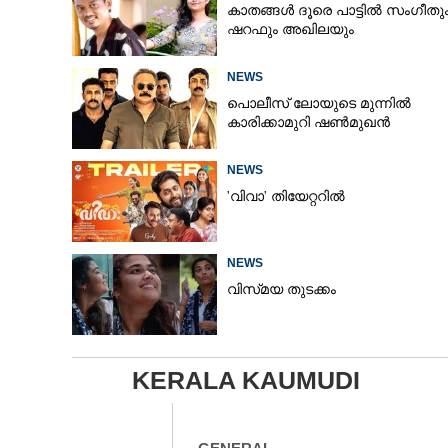
കാതങ്ങൾ ദൂരെ പാട്ടിൽ സംഗീതു
ഷറഫും അഖിലയും
NEWS
പൊലീസ് ലോയുടെ മുന്നിൽ
കാരിക്കാമുറി ഷൺമുഖൻ
NEWS
'വിവാ' തിയേറ്ററിൽ
NEWS
വിസ്‌മയ തുടക്കം
KERALA KAUMUDI