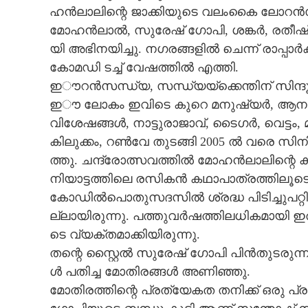
ഹ​ൻ​ലാ​ലി​ന്റെ​ ​ജാ​ക്കി​യു​ടെ​ ​വ​ലം​കൈ ലോ​റ​ൻ​സി​നെ​ 
മോ​ഹ​ൻ​ലാ​ൽ,​ ​സു​രേ​ഷ് ​ഗോ​പി,​ ​ശ​ങ്ക​ർ,​ ​ര​തീ​ഷ്,​
യി​ ​അ​ഭി​ന​യി​ച്ചു. ന​ഗ​ര​ങ്ങ​ളി​ൽ​ ​ചെ​ന്ന് ​രാ​പ്പാ​ർ​ക്ക
കോ​മ​ഡി​ ​ട​ച്ച് ​വേ​ഷ​ത്തി​ൽ​ ​എ​ത്തി.
ഇൗ​റ​ൻ​സ​ന്ധ്യ,​ ​സ​ന്ധ്യ​യ്ക്കെ​ന്തി​ന് ​സി​ന്ദൂ​രം,
ഇൗ​ ​ലോ​കം​ ​ഇ​വി​ടെ​ ​കു​റെ​ ​മ​നു​ഷ്യ​ർ,​ ​ആ​ന​യ്ക്ക
വി​ശേ​ഷ​ങ്ങ​ൾ,​ ​നാ​ട്ടു​രാ​ജാ​വ്,​ ​ടൈ​ഗ​ർ,​ ​വെ​ട്ടം,​ 
കി​ലു​ക്കം,​ ​റ​ൺ​വേ​ ​തു​ട​ങ്ങി​ 2005​ ​ൽ​ ​വ​രെ​ ​സി​ന
ത്തു.​ ​ചന്ദ്രോത്സ​വ​ത്തി​ൽ​ ​മോ​ഹ​ൻ​ലാ​ലി​ന്റെ​ ​കൂ
നി​യാ​ട്ട​ത്തി​ലെ​ ​ര​സി​ക​ൻ​ ​ക​ഥാ​പാ​ത്ര​ത്തി​ലൂ​ടെ
​കോ​ഡിൽപൊ​തു​സ​ദ​സിൽ ശ്ര​ദ്ധ​ ​പി​ടി​ച്ചു​പ​റ്റി.​ന
ല്ലാ​യി​രു​ന്നു.​ ​പ​ത്തു​വ​ർ​ഷ​ത്തി​ല​ധി​ക​മാ​യി​ ​ഇ
ടെ​ ​വ്യ​ക്ത​മാ​ക്കി​യി​രു​ന്നു.​
​ത​ന്റെ​ ​സ്റ്റൈ​ൽ​ ​സു​രേ​ഷ് ​ഗോ​പി​ ​പി​ൻ​തു​ട​രു​ന്
ൾ​ ​പ​തി​ച്ച​ ​മോ​തി​ര​ങ്ങ​ൾ​ ​അ​ണി​ഞ്ഞു.​ ​
ജാക്കിയുടെ വ
​മോ​തി​ര​ത്തി​ന്റെ​ ​പ്ര​ത്യേ​ക​ത​ ​ത​നി​ക്ക് ​ഒ​രു​ ​പ്
മോഹിനിയാട്ടത്തിൽ ക്ഷേത്ര ക