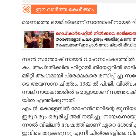
ഈ വാർത്ത കേൾക്കാം
CARTOONS
മരണത്തെ ഭയമില്ലെന്ന് സന്തോഷ് നായർ ദി
LITERATURE
റെഡ് കാർപെറ്റിൽ നിൽക്കവെ ഓടിയെത്ത
താരങ്ങളോട് പലപ്പോഴും അതിരുകടന്ന് 
സംഭവമാണ് ഇപ്പോൾ സോഷ്യൽ മീഡിയയിൽ
ZOOM
ന​ട​ൻ​ ​സ​ന്തോ​ഷ് ​നാ​യ​ർ​ ​വാ​ഹ​നാ​പ​ക​ട​ത്തി​ൽ​ ​വി
CONTACT US
കം.​ ​അ​പ്ര​തീ​ക്ഷി​ത​ ​ഹി​റ്റാ​യി​ ​തി​യേ​റ്റ​റി​ൽ​ ​ഓ​ടി
മ്മി​റ്റി​ ​അം​ഗ​മാ​യി​ ​പ്രേ​ക്ഷ​ക​രെ​ ​ര​സി​പ്പി​ച്ചു
ടെ​ ​അ​വ​സാ​ന​ ​ചി​ത്രം.​ 1982​ ​ൽ​ ​പി.​ജി.​ ​വി​ശ്വം
നാ​ല് ​നാ​യ​ക​ന്മാ​രി​ൽ​ ​ഒ​രാ​ളാ​യാ​ണ് ​സ​ന്തോ​ഷ് ​ന
യി​ൽ​ ​എ​ത്തി​ക്കു​ന്ന​ത്.
എം.​ജി​ ​കോ​ളേ​ജി​ൽ​ ​മോ​ഹ​ൻ​ലാ​ലി​ന്റെ​ ​ജൂ​നി​യ​റാ​
ഇ​രു​വ​രും​ ​ഒ​രു​മി​ച്ച് ​അ​ഭി​ന​യി​ച്ചു.​ ​നാ​യ​ക​
ന്നാ​ൽ​ ​വി​ല്ല​ൻ​ ​വേ​ഷ​ത്തി​ലാ​ണ് ​ഏ​റെ​ ​ശോ​ഭി​ച്ച​ത്
ഇ​വി​ടെ​ ​തു​ട​ങ്ങു​ന്നു​ ​എ​ന്നീ​ ​ചി​ത്ര​ങ്ങ​ളി​ലെ​ ​വി