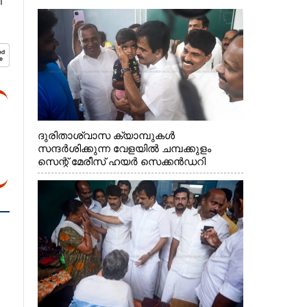
​
ദുരിതാശ്വാസ ക്യാമ്പുകൾ
സന്ദർശിക്കുന്ന വേളയിൽ ചമ്പക്കുളം
സെന്റ് മേരീസ് ഹയർ സെക്കൻഡറി
സ്കൂളിലെ ക്യാമ്പിലെത്തിയ എ.ഐ.സി.സി
ജനറൽ സെക്രട്ടറി കെ.സി
വേണുഗോപാൽ എം.പി കുരുന്നിനെ
എടുത്ത് ലാളിച്ചപ്പോൾ. സഹകരണ-
എക്സൈസ് വകുപ്പ് മന്ത്രി എം. ലിജു,
കൃഷിവകുപ്പ് മന്ത്രി ടി. സിദ്ദിഖ്, റെജി
ചെറിയാൻ എം. എൽ. എ എന്നിവർ സമീപം