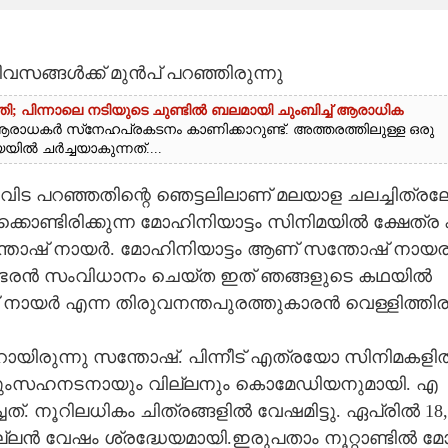
വസങ്ങൾക്ക് മുൻപ് പറഞ്ഞിരുന്നു
ി; പിന്നാലെ നടിയുടെ ചുണ്ടിൽ ബലമായി ചുംബിച്ച് ആരാധിക
ആരാധകർ സ്‌നേഹപ്രകടനം കാണിക്കാറുണ്ട്. അത്തരത്തിലുള്ള ഒരു
 ചർച്ചയാകുന്നത്....
​ട​ ​പ​റ​ഞ്ഞ​തി​ന്റെ​ ​ഞെ​ട്ട​ലി​ലാ​ണ് ​മ​ല​യാ​ള​ ​ച​ല​ച്ചി​ത്ര​ല
​ക്കൊ​ണ്ടി​രി​ക്കു​ന്ന​ ​മോ​ഹി​നി​യാ​ട്ടം​ ​സി​നി​മ​യി​ൽ​ ​ക്ഷേ​ത്ര​ ​
​ ​സ​ന്തോ​ഷ് ​നാ​യ​ർ.​ ​മോ​ഹി​നി​യാ​ട്ടം​ ​ആ​ണ് ​സ​ന്തോ​ഷ് ​നാ​യ​ര
​ഭ​ര​ൻ​ ​സം​വി​ധാ​നം​ ​ചെ​യ്ത​ ​ഇ​ത് ​ഞ​ങ്ങ​ളു​ടെ​ ​ക​ഥ​യി​ൽ​ ​
ാ​യ​ർ​ ​എ​ന്ന​ ​തി​രു​വ​ന​ന്ത​പു​ര​ത്തു​കാ​ര​ൻ​ ​വെ​ള്ളി​ത്തി​ര
യി​രു​ന്നു​ ​സ​ന്തോ​ഷ്.​ ​പി​ന്നീ​ട് ​എ​ത്ര​യോ​ ​സി​നി​മ​ക​ളി​ൽ​
നാ​യുംസ​ഹ​ന​ട​നാ​യും​ ​വി​ല്ല​നും​ ​കൊമേ​ഡി​യ​നു​മാ​യി.​ ​എ​
.​ ​നൂ​റി​ല​ധി​കം​ ​ചി​ത്ര​ങ്ങ​ളി​ൽ​ ​വേ​ഷ​മി​ട്ടു. ഏ​പ്രി​ൽ​ 18,​ 
​ല്ല​ൻ​ ​വേ​ഷം​ ​ശ്ര​ദ്ധേ​യ​മാ​യി.​ഇ​രു​പ​താം​ ​നൂ​റ്റാ​ണ്ടി​ൽ​ ​മോ