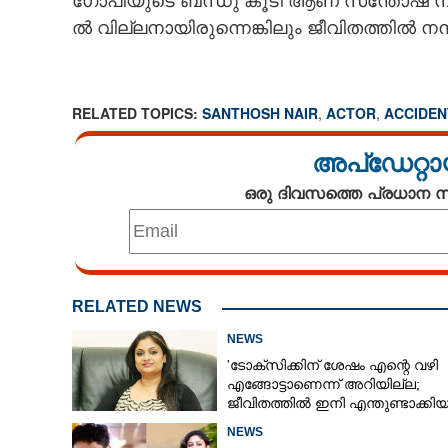
ഗോ​പി​യു​ടെ​ ​ബ​ന്ധു​ ​കൂ​ടി​ ​ആ​ണ് ​സ​ന്തോ​ഷ് ​നാ​
അംഗം, അഭിനയി
ൽ​ ​വി​ല്ല​നാ​യി​രു​ന്നെ​ങ്കി​ലും​ ​ജീ​വി​ത​ത്തി​ൽ​ ​ന​
മടക്കം
RELATED TOPICS:
SANTHOSH NAIR
,
ACTOR
,
ACCIDEN
അപ്ഡേറ്റാ
ഒരു ദിവസത്തെ പ്രധാന
RELATED NEWS
NEWS
'ടോക്സിക്കിന് ശേഷം എന്റെ വഴി
എങ്ങോട്ടാണെന്ന് അറിയില്ല;
ജീവിതത്തിൽ ഇനി എന്തുണ്ടാക്കിയ
അദ്ദേഹം എന്റെ ഉള്ളിൽ ഉണ്ടായിരിക
NEWS