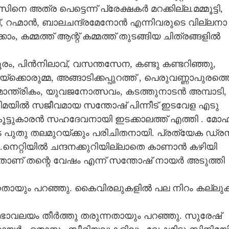
​അ​ത്ര​ ​പെ​ട്ടെ​ന്ന് ​പ്രേ​ക്ഷ​ക​ർ​ ​മ​റ​ക്കി​ല്ല.മ​മ്മൂ​ട്ടി,​ ​
 ​റ​ഹ്മാ​ൻ,​ ​ബാ​ല​ച​ന്ദ്ര​മേ​നോ​ൻ​ ​എ​ന്നി​വ​രു​ടെ​ ​വി​ല്ല​നാ​
ാം,​ ​ക​മ്മ​ത്ത് ​ആ​ന്റ് ​ക​മ്മ​ത്ത് ​തു​ട​ങ്ങി​യ​ ​ചി​ത്ര​ങ്ങ​ളി​ൽ​ ​
​ ​പി​ൻ​നി​ലാ​വ്,​ ​വ​സ​ന്ത​സേ​ന,​ ​ക​ണ്ടു​ ​ക​ണ്ട​റി​ഞ്ഞു,​ ​
ൊ​രു​മ്മ,​ ​അ​ങ്ങാ​ടി​ക്ക​പ്പു​റ​ത്ത് ,​ ​പെ​രു​വ​ണ്ണാ​പു​ര​ത്തെ​
​മാ​ന്ത്രി​കം,​ ​യു​വ​ജ​നോ​ത്സ​വം,​ ​ക​ട​ത്തു​നാ​ട​ൻ​ ​അ​മ്പാ​ടി,​ ​
ി​മ​യി​ൽ​ ​സ​ജീ​വ​മാ​യ​ ​സ​ന്തോ​ഷ് ​പി​ന്നീ​ട് ​ഇ​ട​വേ​ള​ ​എ​ടു​
​ട്ടു​കാ​ര​ൻ​ ​സ​ഹ​ദേ​വ​നായി ​ഇ​ട​ക്കാ​ല​ത്ത് ​എ​ത്തി​ .​ ​മോ​ഹ
​ ​പു​തു​ ​ത​ല​മു​റ​യ്ക്കും​ ​പ​രി​ചിതനാ​യി.​ ​പ്ര​ത്യേ​ക​ ​ഡ്ര​
Share this link
െ​റ്റി​യിൽ ​ച​ന്ദ​ന​ക്കു​റി​യി​ല്ലാ​തെ​ ​കാ​ണാ​ൻ​ ​ക​ഴി​യി​
​താ​ണ് ​ത​ന്റെ​ ​വേ​ഷം​ ​എ​ന്ന് ​സ​ന്തോ​ഷ് ​നാ​യ​ർ​ ​അ​ടു​ത്തി​
ന​താ​യും​ ​പ​റ​ഞ്ഞു.​ ​കൈ​വി​ര​ലു​ക​ളി​ൽ​ ​പ​ല​ ​നി​റം​ ​ക​ല്ലു​ക
ലംകൈ,
Copy Link
ര​ഭാ​വ​ല​യം​ ​തീ​ർ​ത്തു​ ​ത​രു​ന്ന​താ​യും​ ​പ​റ​ഞ്ഞു.​ ​സു​രേ​ഷ് ​
മ്മിറ്റി