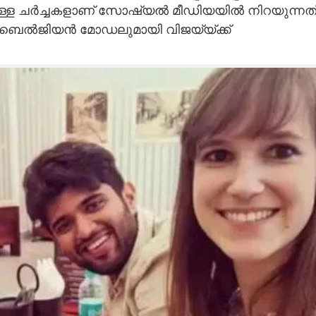
ുള്ള ചർച്ചകളാണ് സോഷ്യൽ മീഡിയയിൽ നിറയുന്നത്
്ന ബെൽജിയൻ മോഡലുമായി വിജയ്‌യ്ക്ക്