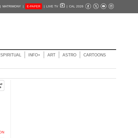
|
MATRIMONY |
E-PAPER
|
LIVE TV
|
CAL 2026
SPIRITUAL
INFO+
ART
ASTRO
CARTOONS
ION