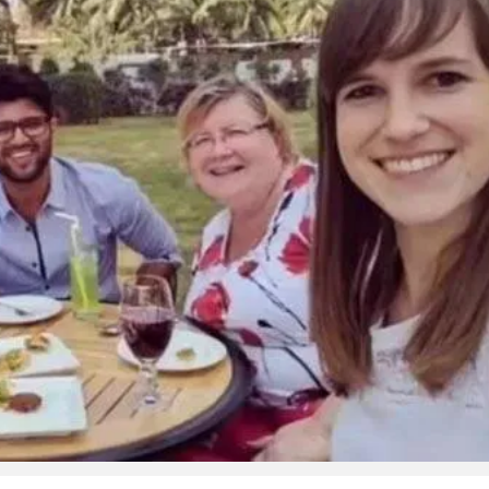
Copy Link
ൊണ്ട
്റൊരു നടിയെ,​
കാരണം