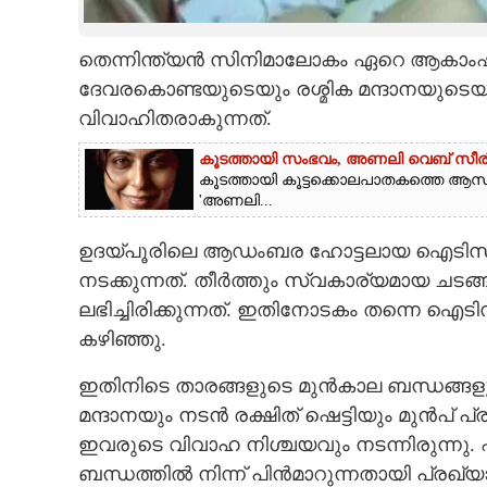
CARTOONS
തെന്നിന്ത്യൻ സിനിമാലോകം ഏറെ ആകാംഷയ
ദേവരകൊണ്ടയുടെയും രശ്മിക മന്ദാനയുടെയ
LITERATURE
വിവാഹിതരാകുന്നത്.
കൂടത്തായി സംഭവം, അണലി വെബ് സീരിസ് ഫ
ZOOM
കൂടത്തായി കൂട്ടക്കൊലപാതകത്തെ ആസ
'അണലി...
CONTACT US
ഉദയ്പൂരിലെ ആഡംബര ഹോട്ടലായ ഐടിസി 
നടക്കുന്നത്. തീർത്തും സ്വകാര്യമായ ചടങ്
ലഭിച്ചിരിക്കുന്നത്. ഇതിനോടകം തന്നെ 
കഴിഞ്ഞു.
ഇതിനിടെ താരങ്ങളുടെ മുൻകാല ബന്ധങ്ങളു
മന്ദാനയും നടൻ രക്ഷിത് ഷെട്ടിയും മുൻപ് 
ഇവരുടെ വിവാഹ നിശ്ചയവും നടന്നിരുന്നു
ബന്ധത്തിൽ നിന്ന് പിൻമാറുന്നതായി പ്രഖ്