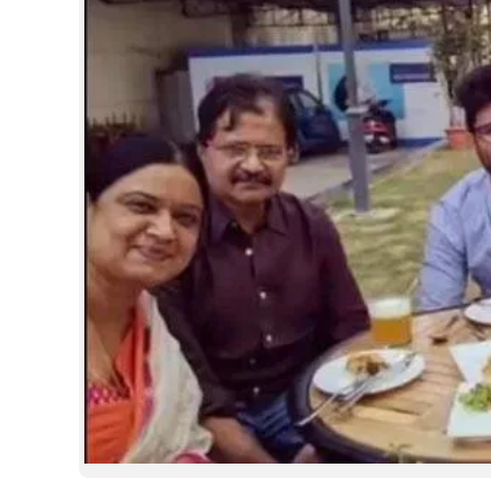
രശ്മികയ്ക്ക് മുൻപ് വിജയ് ദേവരക
പ്രണയിച്ചത് മറ
പിരിഞ്ഞതിന് 