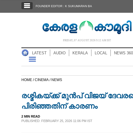
SECTIONS
FOUNDER EDITOR : K SUKUMARAN BA
HOME
LATEST
AUDIO
FRIDAY, 07 AUGUST 2026 9.12 AM IST
NOTIFIED NEWS
LATEST
AUDIO
KERALA
LOCAL
NEWS 360
POLL
KERALA
HOME /
CINEMA /
NEWS
LOCAL
രശ്മികയ്ക്ക് മുൻപ് വിജയ് ദേവര
NEWS 360
പിരിഞ്ഞതിന് കാരണം
2 MIN READ
CASE DIARY
PUBLISHED: FEBRUARY 25, 2026 11:06 PM IST