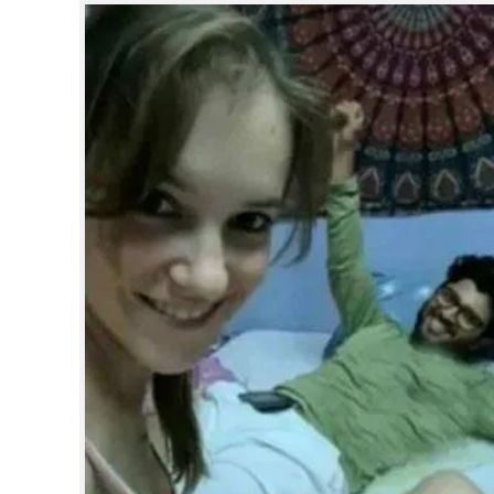
CINEMA
OPINION
PHOTOS
LIFESTYLE
SPIRITUAL
INFO+
ART
ASTRO