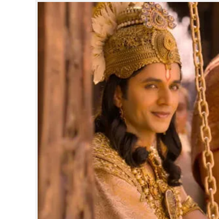
CINEMA
OPINION
PHOTOS
LIFESTYLE
SPIRITUAL
INFO+
ART
ASTRO