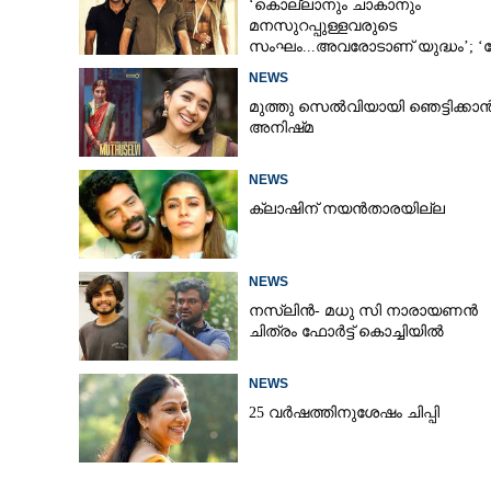
‘കൊല്ലാനും ചാകാനും
മനസുറപ്പുള്ളവരുടെ
സംഘം...അവരോടാണ് യുദ്ധം’; 
ആൻഡ് ഓർഡർ’ ടീസർ പുറത്ത്
NEWS
മുത്തു സെൽവിയായി ഞെട്ടിക്കാ
അനിഷ്‌മ
NEWS
ക്ലാഷിന് നയൻതാരയില്ല
NEWS
നസ്ലിൻ- മധു സി നാരായണൻ
ചിത്രം ഫോർട്ട് കൊച്ചിയിൽ
NEWS
25 വർഷത്തിനുശേഷം ചിപ്പി