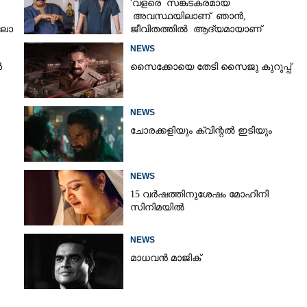
'വളരെ സങ്കടകരമായ
അവസ്ഥയിലാണ് ഞാൻ,
‘ലോ
ജീവിതത്തിൽ ആദ്യമായാണ്
ഇങ്ങനെ സംഭവിക്കുന്നത്'; വീഡിയോ
NEWS
പങ്കുവച്ച് മോഹൻലാൽ
ൻ
സൈക്കോയെ തേടി സൈജു കുറുപ്പ്
NEWS
ചോരക്കളിയും ക്വിന്റൽ ഇടിയും
NEWS
15 വർഷത്തിനുശേഷം മോഹിനി
സിനിമയിൽ
NEWS
മാധവൻ മാജിക്