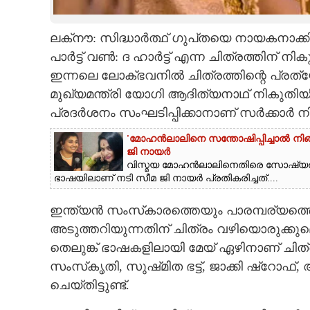
CARTOONS
ലക്‌നൗ: സിദ്ധാർത്ഥ് ഗുപ്‌തയെ നായകനാക്
പാർട്ട് വൺ: ദ ഹാർട്ട് എന്ന ചിത്രത്തിന് നി
LITERATURE
ഇന്നലെ ലോക്‌ഭവനിൽ ചിത്രത്തിന്റെ പ്രത്
മുഖ്യമന്ത്രി യോഗി ആദിത്യനാഥ് നികുതിയി
ZOOM
പ്രദർശനം സംഘടിപ്പിക്കാനാണ് സർക്കാ‌ർ ന
'മോഹൻലാലിനെ സന്തോഷിപ്പിച്ചാൽ നിങ്ങ
CONTACT US
ജി നായർ
വിസ്മയ മോഹൻലാലിനെതിരെ സോഷ്യ
ഭാഷയിലാണ് നടി സീമ ജി നായർ പ്രതികരിച്ചത്....
ഇന്ത്യൻ സംസ്‌കാരത്തെയും പാരമ്പര്യത്തെ
അടുത്തറിയുന്നതിന് ചിത്രം വഴിയൊരുക്കുമെന
തെലുങ്ക് ഭാഷകളിലായി മേയ് ഏഴിനാണ് ചിത്രം 
സംസ്‌കൃതി, സുഷ്‌മിത ഭട്ട്, ജാക്കി ഷ്‌
ചെയ്‌തിട്ടുണ്ട്.