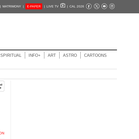
|
MATRIMONY |
E-PAPER
|
LIVE TV
|
CAL 2026
SPIRITUAL
INFO+
ART
ASTRO
CARTOONS
ION