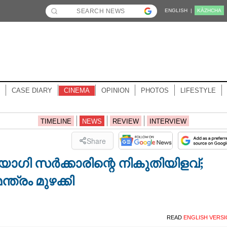
ENGLISH |
KĀZHCHA
CASE DIARY
CINEMA
OPINION
PHOTOS
LIFESTYLE
TIMELINE
NEWS
REVIEW
INTERVIEW
Share
യോഗി സർക്കാരിന്റെ നികുതിയിളവ്;
ത്രം മുഴക്കി
READ
ENGLISH VERS