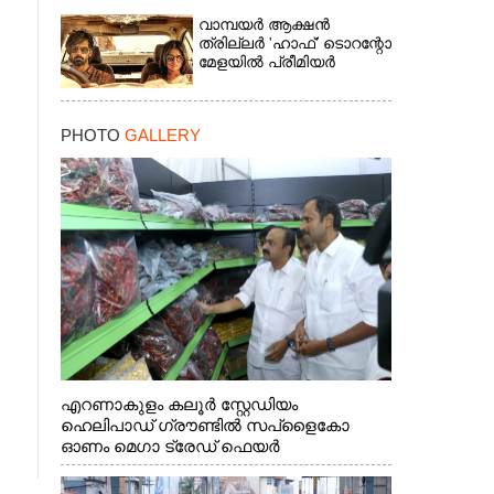
വാമ്പയർ ആക്ഷൻ
ത്രില്ലർ 'ഹാഫ്' ടൊറന്റോ
മേളയിൽ പ്രീമിയർ
PHOTO
GALLERY
എറണാകുളം കലൂർ സ്റ്റേഡിയം
ഹെലിപാഡ് ഗ്രൗണ്ടിൽ സപ്ളൈകോ
ഓണം മെഗാ ട്രേഡ് ഫെയർ
സംസ്ഥാനതല ഉദ്ഘാടനം നിർവഹിച്ച്
സ്റ്റാൾ സന്ദർശിക്കുന്ന മുഖ്യമന്ത്രി വി.ഡി.