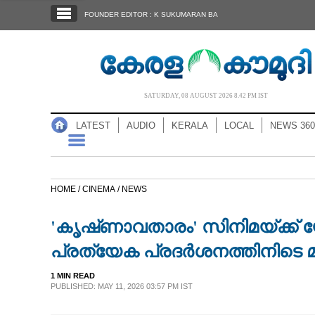
SECTIONS
FOUNDER EDITOR : K SUKUMARAN BA
HOME
LATEST
AUDIO
SATURDAY, 08 AUGUST 2026 8.42 PM IST
NOTIFIED NEWS
LATEST
AUDIO
KERALA
LOCAL
NEWS 360
POLL
KERALA
HOME /
CINEMA /
NEWS
LOCAL
'കൃഷ്‌ണാവതാരം' സിനിമയ്‌ക്ക് 
NEWS 360
പ്രത്യേക പ്രദർശനത്തിനിടെ മന്
1 MIN READ
CASE DIARY
PUBLISHED: MAY 11, 2026 03:57 PM IST