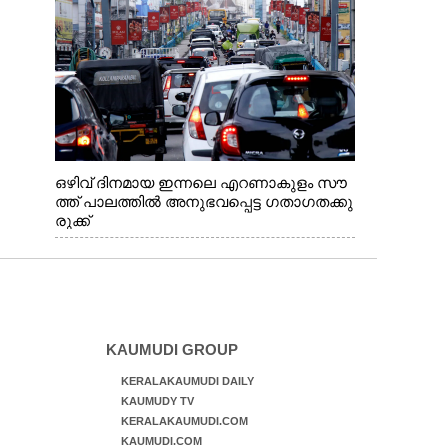
സതീശൻ. മന്ത്രി അനൂപ് ജേക്കബ് സമീപം
ഒഴിവ് ദിനമായ ഇന്നലെ എറണാകുളം സൗ
ത്ത് പാലത്തിൽ അനുഭവപ്പെട്ട ഗതാഗതക്കു
രുക്ക്
KAUMUDI GROUP
KERALAKAUMUDI DAILY
KAUMUDY TV
KERALAKAUMUDI.COM
KAUMUDI.COM