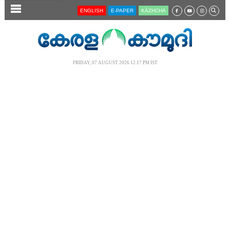
SECTIONS
ENGLISH
E-PAPER
KĀZHCHA
HOME
LATEST
FRIDAY, 07 AUGUST 2026 12.17 PM IST
AUDIO
NOTIFIED NEWS
POLL
KERALA
LOCAL
NEWS 360
CASE DIARY