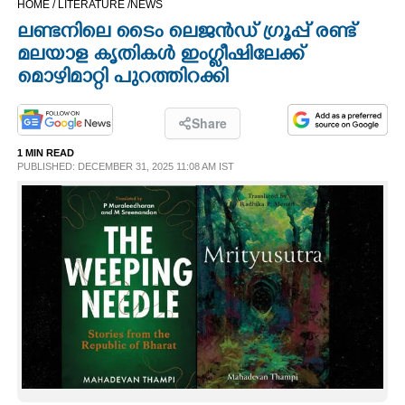
HOME /
LITERATURE /
NEWS
CINEMA
ലണ്ടനിലെ ടൈം ലെജൻഡ് ഗ്രൂപ്പ് രണ്ട്
മലയാള കൃതികൾ ഇംഗ്ലീഷിലേക്ക്
OPINION
മൊഴിമാറ്റി പുറത്തിറക്കി
PHOTOS
Share
1 MIN READ
PUBLISHED: DECEMBER 31, 2025 11:08 AM IST
LIFESTYLE
SPIRITUAL
INFO+
ART
ASTRO